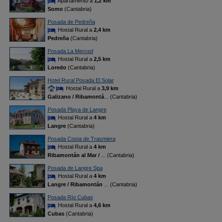
Apartamento a
1,2 km
Somo
(Cantabria)
Posada de Pedreña
Hostal Rural a
2,4 km
Pedreña
(Cantabria)
Posada La Merced
Hostal Rural a
2,5 km
Loredo
(Cantabria)
Hotel Rural Posada El Solar
Hostal Rural a
3,9 km
Galizano / Ribamontá
... (Cantabria)
Posada Playa de Langre
Hostal Rural a
4 km
Langre
(Cantabria)
Posada Costa de Trasmiera
Hostal Rural a
4 km
Ribamontán al Mar /
... (Cantabria)
Posada de Langre Spa
Hostal Rural a
4 km
Langre / Ribamontán
... (Cantabria)
Posada Río Cubas
Hostal Rural a
4,6 km
Cubas
(Cantabria)