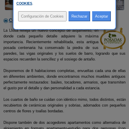
COOKIES
.
Contactar con el alojamiento
La Llosa refleja un nuevo concepto de alojamiento, en
donde cada pequeño detalle adquiere la máxima
importancia. Recientemente rehabilitada, esta antigua
posada centenaria ha conservado la piedra de sus
paredes, las vigas originales y los suelos de barro, logrando que sus
espacios recuerden la sencillez y el sosiego de antaño.
Disponemos de 8 habitaciones completas, envueltas cada una de ellas
en diferentes ambientes, donde encontramos muchos muebles antiguos
perfectamente restaurados: baúles, tocadores, armarios, que transmiten
el gusto por el detalle y dan personalidad a cada estancia.
Los cuartos de baño se cuidan con idéntico mimo, todos distintos, están
recubiertos de cerámicas originales y sobrias, adornados con pequeños
centros de flores y toallas bordadas.
Dispone también de dos acogedores apartamentos como alternativa de
alojamiento en formato apartamento-estudio para dos personas (con