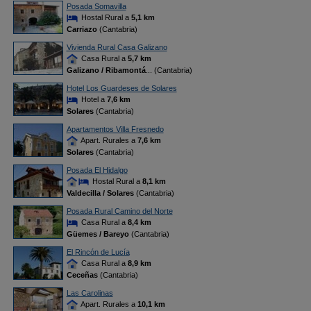
Posada Somavilla
Hostal Rural a
5,1 km
Carriazo
(Cantabria)
Vivienda Rural Casa Galizano
Casa Rural a
5,7 km
Galizano / Ribamontá
... (Cantabria)
Hotel Los Guardeses de Solares
Hotel a
7,6 km
Solares
(Cantabria)
Apartamentos Villa Fresnedo
Apart. Rurales a
7,6 km
Solares
(Cantabria)
Posada El Hidalgo
Hostal Rural a
8,1 km
Valdecilla / Solares
(Cantabria)
Posada Rural Camino del Norte
Casa Rural a
8,4 km
Güemes / Bareyo
(Cantabria)
El Rincón de Lucía
Casa Rural a
8,9 km
Ceceñas
(Cantabria)
Las Carolinas
Apart. Rurales a
10,1 km