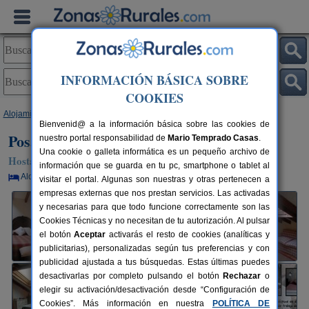
INFORMACIÓN BÁSICA SOBRE
COOKIES
Alojamientos
>
Cantabria
>
Somo
> Posada La Llosa
Bienvenid@ a la información básica sobre las cookies de
Posada La Llosa
nuestro portal responsabilidad de
Mario Temprado Casas
.
Una cookie o galleta informática es un pequeño archivo de
Hostal Rural en Somo (Cantabria)
información que se guarda en tu pc, smartphone o tablet al
Alquiler por habitaciones
16 plazas
15 km de Santander
visitar el portal. Algunas son nuestras y otras pertenecen a
empresas externas que nos prestan servicios. Las activadas
y necesarias para que todo funcione correctamente son las
Cookies Técnicas y no necesitan de tu autorización. Al pulsar
el botón
Aceptar
activarás el resto de cookies (analíticas y
publicitarias), personalizadas según tus preferencias y con
publicidad ajustada a tus búsquedas. Estas últimas puedes
desactivarlas por completo pulsando el botón
Rechazar
o
elegir su activación/desactivación desde “Configuración de
Cookies”. Más información en nuestra
POLÍTICA DE