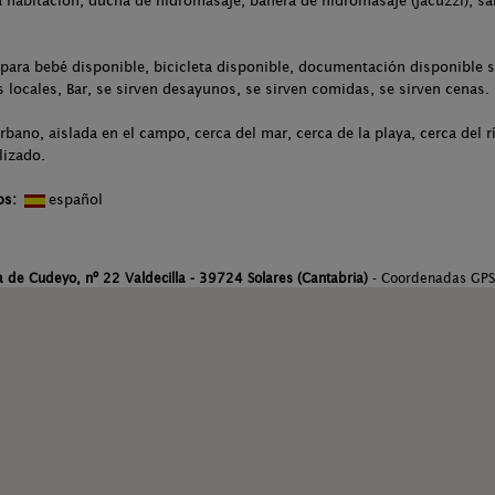
la habitación, ducha de hidromasaje, bañera de hidromasaje (jacuzzi), sa
para bebé disponible, bicicleta disponible, documentación disponible so
 locales, Bar, se sirven desayunos, se sirven comidas, se sirven cenas.
rbano, aislada en el campo, cerca del mar, cerca de la playa, cerca del 
lizado.
os:
español
a de Cudeyo, nº 22 Valdecilla - 39724 Solares (Cantabria)
- Coordenadas GP