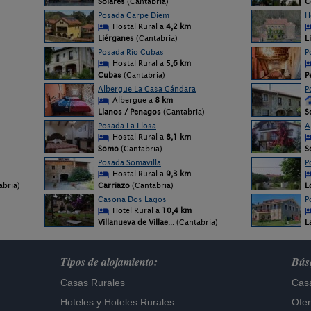
Solares
(Cantabria)
C
Posada Carpe Diem
H
Hostal Rural a
4,2 km
Liérganes
(Cantabria)
L
Posada Río Cubas
P
Hostal Rural a
5,6 km
Cubas
(Cantabria)
P
Albergue La Casa Gándara
P
Albergue a
8 km
Llanos / Penagos
(Cantabria)
S
Posada La Llosa
A
Hostal Rural a
8,1 km
Somo
(Cantabria)
S
Posada Somavilla
P
Hostal Rural a
9,3 km
tabria)
Carriazo
(Cantabria)
L
Casona Dos Lagos
P
Hotel Rural a
10,4 km
Villanueva de Villae
... (Cantabria)
L
Tipos de alojamiento:
Búsq
Casas Rurales
Casa
Hoteles
y
Hoteles Rurales
Ofer