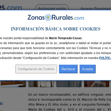
Anúnciate gratis
Acceso Propietar
Busca por pueblo
INFORMACIÓN BÁSICA SOBRE COOKIES
da El Hidalgo
de nuestro portal responsabilidad de
Mario Temprado Casas
.
o de información que se guarda en tu pc, smartphone o tablet al visitar el port
 (Cantabria)
ecesarias para que todo funcione correctamente son las Cookies Técnicas y no ne
rias), personalizadas según tus preferencias y con publicidad ajustada a tus búsq
nes
2-18 plazas
16 km de Santander
Compartir:
sactivación desde “Configuración de Cookies”. Más información en nuestra
POLÍTI
En un marco incomparable, un edificio singular, e
único e incomparable como es EL Macizo de Peña Caba
o:
Alto Miera y El Alto Asón, y en el conjunto formado 
María de Cudeyo del s. XVII y el crucero del s. X