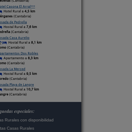
eceñas
(Cantabria)
otel Casona El Arral***
Hotel Rural a
4,5 km
iérganes
(Cantabria)
osada de Pedreña
Hostal Rural a
7,6 km
edreña
(Cantabria)
osada Casa Aurelio
Hostal Rural a
8,1 km
omo
(Cantabria)
partamentos Dos Robles
Apartamento a
8,3 km
omo
(Cantabria)
osada La Merced
Hostal Rural a
9,5 km
oredo
(Cantabria)
osada Playa de Langre
Hostal Rural a
10,7 km
angre
(Cantabria)
uedas especiales:
s Rurales con disponibilidad
tas Casas Rurales