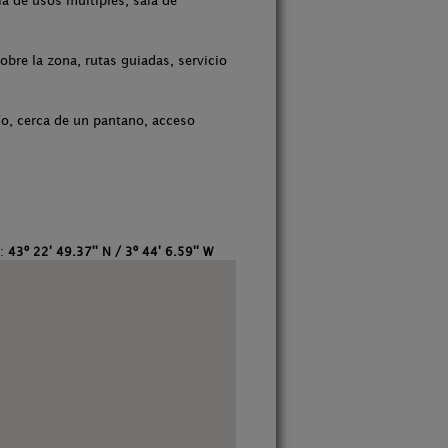
la de usos múltiples, sala de
bre la zona, rutas guiadas, servicio
río, cerca de un pantano, acceso
S:
43º 22' 49.37'' N / 3º 44' 6.59'' W