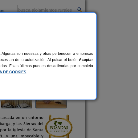
ios
-
al. Algunas son nuestras y otras pertenecen a empresas
cesitan de tu autorización. Al pulsar el botón
Aceptar
uedas. Estas últimas puedes desactivarlas por completo
CA DE COOKIES
.
nmarcada en un entorno
rga, y las Sierras del
por la Iglesia de Santa
VI. A una impecable y