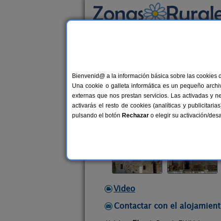
Busca por alojamiento
Alojamientos
>
Cantabria
>
Valdecilla
> Posa
Bienvenid@ a la información básica sobre las cookies 
Posada El Hidalgo
Una cookie o galleta informática es un pequeño archiv
Hostal Rural en Valdecilla / Solares
externas que nos prestan servicios. Las activadas y n
activarás el resto de cookies (analíticas y publicita
Alquiler completo y por habitacio
pulsando el botón
Rechazar
o elegir su activación/de
Video
Contactar con el alojamient