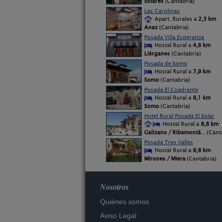
Solares
(Cantabria)
Las Carolinas
Apart. Rurales a
2,3 km
Anaz
(Cantabria)
Posada Villa Esperanza
Hostal Rural a
4,8 km
Liérganes
(Cantabria)
Posada de Somo
Hostal Rural a
7,9 km
Somo
(Cantabria)
Posada El Cuadrante
Hostal Rural a
8,1 km
Somo
(Cantabria)
Hotel Rural Posada El Solar
Hostal Rural a
8,8 km
Galizano / Ribamontá
... (Can
Posada Tres Valles
Hostal Rural a
9,8 km
Mirones / Miera
(Cantabria)
Nosotros
Quiénes somos
Aviso Legal