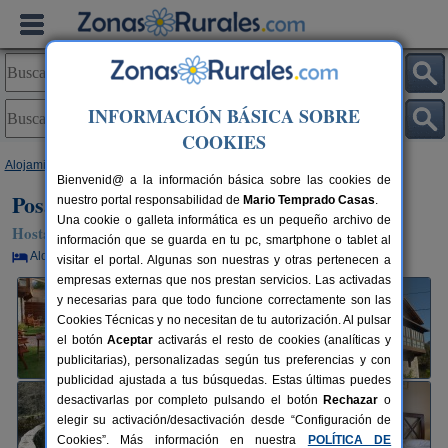
INFORMACIÓN BÁSICA SOBRE
COOKIES
Alojamientos
>
Cantabria
>
Mirones
> Posada Tres Valles
Bienvenid@ a la información básica sobre las cookies de
Posada Tres Valles
nuestro portal responsabilidad de
Mario Temprado Casas
.
Una cookie o galleta informática es un pequeño archivo de
Hostal Rural en Mirones / Miera (Cantabria)
información que se guarda en tu pc, smartphone o tablet al
Alquiler por habitaciones
20+1 plazas
25 km de Santander
visitar el portal. Algunas son nuestras y otras pertenecen a
empresas externas que nos prestan servicios. Las activadas
y necesarias para que todo funcione correctamente son las
Cookies Técnicas y no necesitan de tu autorización. Al pulsar
el botón
Aceptar
activarás el resto de cookies (analíticas y
publicitarias), personalizadas según tus preferencias y con
publicidad ajustada a tus búsquedas. Estas últimas puedes
desactivarlas por completo pulsando el botón
Rechazar
o
elegir su activación/desactivación desde “Configuración de
Cookies”. Más información en nuestra
POLÍTICA DE