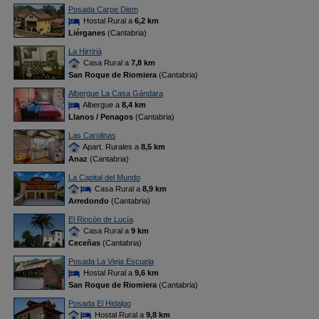
Posada Carpe Diem
Hostal Rural a
6,2 km
Liérganes
(Cantabria)
La Hirririá
Casa Rural a
7,8 km
San Roque de Riomiera
(Cantabria)
Albergue La Casa Gándara
Albergue a
8,4 km
Llanos / Penagos
(Cantabria)
Las Carolinas
Apart. Rurales a
8,5 km
Anaz
(Cantabria)
La Capital del Mundo
Casa Rural a
8,9 km
Arredondo
(Cantabria)
El Rincón de Lucía
Casa Rural a
9 km
Ceceñas
(Cantabria)
Posada La Vieja Escuela
Hostal Rural a
9,6 km
San Roque de Riomiera
(Cantabria)
Posada El Hidalgo
Hostal Rural a
9,8 km