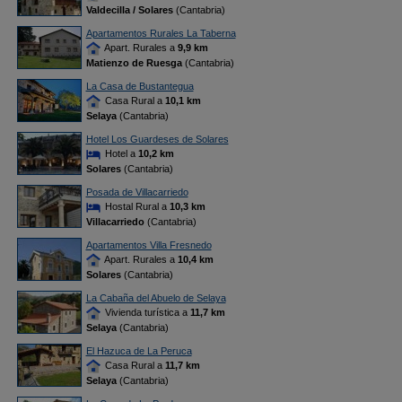
Valdecilla / Solares
(Cantabria)
Apartamentos Rurales La Taberna
Apart. Rurales a
9,9 km
Matienzo de Ruesga
(Cantabria)
La Casa de Bustantegua
Casa Rural a
10,1 km
Selaya
(Cantabria)
Hotel Los Guardeses de Solares
Hotel a
10,2 km
Solares
(Cantabria)
Posada de Villacarriedo
Hostal Rural a
10,3 km
Villacarriedo
(Cantabria)
Apartamentos Villa Fresnedo
Apart. Rurales a
10,4 km
Solares
(Cantabria)
La Cabaña del Abuelo de Selaya
Vivienda turística a
11,7 km
Selaya
(Cantabria)
El Hazuca de La Peruca
Casa Rural a
11,7 km
Selaya
(Cantabria)