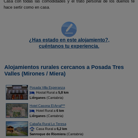
Casa con todas las comodidades y el trato personal de los dueños te
hace sertir como en casa.
¿Has estado en este alojamiento?,
cuéntanos tu experiencia.
Alojamientos rurales cercanos a Posada Tres
Valles (Mirones / Miera)
Posada Villa Esperanza
Hostal Rural a
5,8 km
Liérganes
(Cantabria)
Hotel Casona El Arral***
Hotel Rural a
6 km
Liérganes
(Cantabria)
Cabaña Rural Lo Teresa
Casa Rural a
6,2 km
Sanroque de Riomiera
(Cantabria)