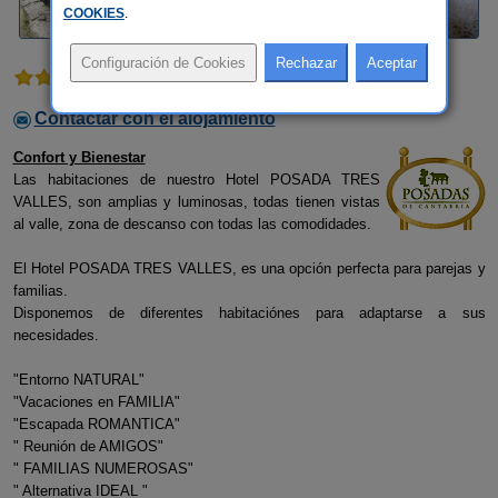
COOKIES
.
1 comentario
Contactar con el alojamiento
Confort y Bienestar
Las habitaciones de nuestro Hotel POSADA TRES
VALLES, son amplias y luminosas, todas tienen vistas
al valle, zona de descanso con todas las comodidades.
El Hotel POSADA TRES VALLES, es una opción perfecta para parejas y
familias.
Disponemos de diferentes habitaciónes para adaptarse a sus
necesidades.
"Entorno NATURAL"
"Vacaciones en FAMILIA"
"Escapada ROMANTICA"
" Reunión de AMIGOS"
" FAMILIAS NUMEROSAS"
" Alternativa IDEAL "