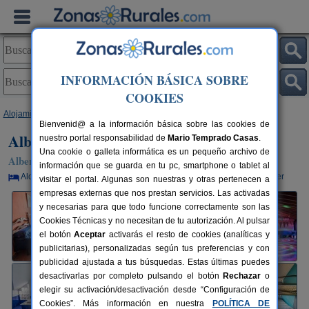
INFORMACIÓN BÁSICA SOBRE
COOKIES
Alojamientos
>
Cantabria
>
Llanos
> Albergue La Casa Gándara
Bienvenid@ a la información básica sobre las cookies de
Albergue La Casa Gándara
nuestro portal responsabilidad de
Mario Temprado Casas
.
Una cookie o galleta informática es un pequeño archivo de
Albergue en Llanos / Penagos (Cantabria)
información que se guarda en tu pc, smartphone o tablet al
Alquiler por habitaciones
10-84+10 plazas
26 km de Santander
visitar el portal. Algunas son nuestras y otras pertenecen a
empresas externas que nos prestan servicios. Las activadas
y necesarias para que todo funcione correctamente son las
Cookies Técnicas y no necesitan de tu autorización. Al pulsar
el botón
Aceptar
activarás el resto de cookies (analíticas y
publicitarias), personalizadas según tus preferencias y con
publicidad ajustada a tus búsquedas. Estas últimas puedes
desactivarlas por completo pulsando el botón
Rechazar
o
elegir su activación/desactivación desde “Configuración de
Cookies”. Más información en nuestra
POLÍTICA DE