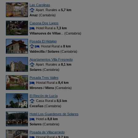
Las Carolinas
Apart. Rurales a
5,7 km
Anaz
(Cantabria)
Casona Dos Lagos
Hotel Rural a
7,3 km
Villanueva de Villae
... (Cantabria)
Posada El Hidalgo
Hostal Rural a
8 km
Valdecilla / Solares
(Cantabria)
Apartamentos Villa Fresnedo
Apart. Rurales a
8,1 km
Solares
(Cantabria)
Posada Tres Valles
Hostal Rural a
8,4 km
Mirones / Miera
(Cantabria)
El Rincón de Lucía
Casa Rural a
8,5 km
Ceceñas
(Cantabria)
Hotel Los Guardeses de Solares
Hotel a
8,8 km
Solares
(Cantabria)
Posada de Villacarriedo
Hostal Rural a
9,7 km