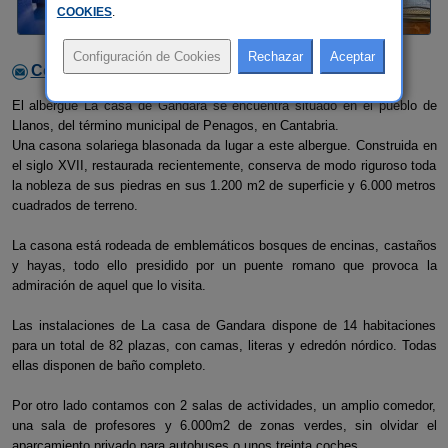
COOKIES
.
Contactar con el alojamiento
El albergue La casa de Gandara se encuentra situado en el pueblo de
Llanos, del término municipal de Penagos, en Cantabria.
Una casona solariega blasonada da lugar a este albergue. Construida en
el siglo XVII, restaurada recientemente, conserva de modo riguroso toda
la nobleza de sus piedras en sus 1.200 m2 de superficie y 6.000 metros
cuadrados de terreno.
La casona está rodeada de emblemáticos bosques de encinas, castaños
y hayas, todo ello presidido por un puente romano que provoca la
admiración de aquel que lo visita.
Las instalaciones de La casa de Gandara dispone de 14 habitaciones
para un total de 82 plazas, con camas, literas y edredón nórdico. Todas
ellas disponen de baño completo.
Por otro lado contamos con 2 salas de actividades, un amplio comedor,
una sala de profesores y 6.000m2 de zonas verdes, sin olvidar el
aparcamiento privado para autobuses o unos treinta coches.