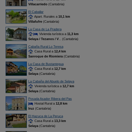
Villacarriedo
(Cantabria)
El Caballar
Apart. Rurales a
10,1 km
Villafufre
(Cantabria)
La Casa de La Pradera
Vivienda turística a
11,3 km
Selaya / Tezanos / V
... (Cantabria)
Cabaña Rural Lo Teresa
Casa Rural a
12,4 km
Sanroque de Riomiera
(Cantabria)
La Casa de Bustantegua
Casa Rural a
12,7 km
Selaya
(Cantabria)
La Cabaña del Abuelo de Selaya
Vivienda turística a
12,7 km
Selaya
(Cantabria)
Posada Asador Ribera del Pas
Hostal Rural a
12,8 km
Iruz
(Cantabria)
El Hazuca de La Peruca
Casa Rural a
13,3 km
Selaya
(Cantabria)