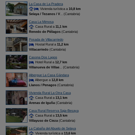
La Casa de La Pradera
Vivienda turística a
10,8 km
Selaya / Tezanos / V
... (Cantabria)
Casa La Mimosa
Casa Rural a
11,1 km
Renedo de Piélagos
(Cantabria)
Posada de Villacarriedo
Hostal Rural a
11,2 km
Villacarriedo
(Cantabria)
Casona Dos Lagos
Hotel Rural a
12,7 km
Villanueva de Villae
... (Cantabria)
Albergue La Casa Gándara
Albergue a
12,8 km
Llanos / Penagos
(Cantabria)
Vivienda Rural La Otra Casa
Casa Rural a
13,1 km
Arenas de Iguña
(Cantabria)
Casa Rural Reserva Saja-Besaya
Casa Rural a
13,5 km
Villayuso de Cieza
(Cantabria)
La Cabaña del Abuelo de Selaya
Vivienda turística a
13,6 km