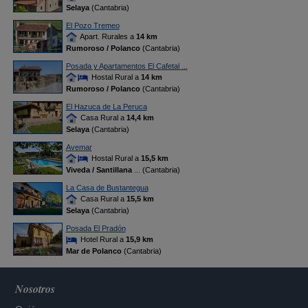
Selaya
(Cantabria)
El Pozo Tremeo
Apart. Rurales a
14 km
Rumoroso / Polanco
(Cantabria)
Posada y Apartamentos El Cafetal ...
Hostal Rural a
14 km
Rumoroso / Polanco
(Cantabria)
El Hazuca de La Peruca
Casa Rural a
14,4 km
Selaya
(Cantabria)
Avemar
Hostal Rural a
15,5 km
Viveda / Santillana
... (Cantabria)
La Casa de Bustantegua
Casa Rural a
15,5 km
Selaya
(Cantabria)
Posada El Pradón
Hotel Rural a
15,9 km
Mar de Polanco
(Cantabria)
Nosotros