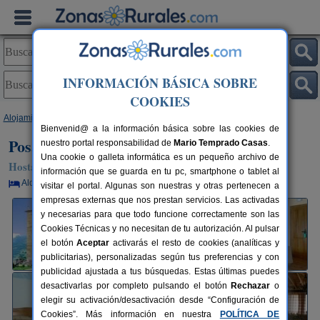
INFORMACIÓN BÁSICA SOBRE
COOKIES
Alojamientos
>
Cantabria
>
Iruz
> Posada Asador Ribera del Pas
Bienvenid@ a la información básica sobre las cookies de
Posada Asador Ribera del Pas
nuestro portal responsabilidad de
Mario Temprado Casas
.
Una cookie o galleta informática es un pequeño archivo de
Hostal Rural en Iruz (Cantabria)
información que se guarda en tu pc, smartphone o tablet al
Alquiler por habitaciones
14+7 plazas
40 km de Santander
visitar el portal. Algunas son nuestras y otras pertenecen a
empresas externas que nos prestan servicios. Las activadas
y necesarias para que todo funcione correctamente son las
Cookies Técnicas y no necesitan de tu autorización. Al pulsar
el botón
Aceptar
activarás el resto de cookies (analíticas y
publicitarias), personalizadas según tus preferencias y con
publicidad ajustada a tus búsquedas. Estas últimas puedes
desactivarlas por completo pulsando el botón
Rechazar
o
elegir su activación/desactivación desde “Configuración de
Cookies”. Más información en nuestra
POLÍTICA DE