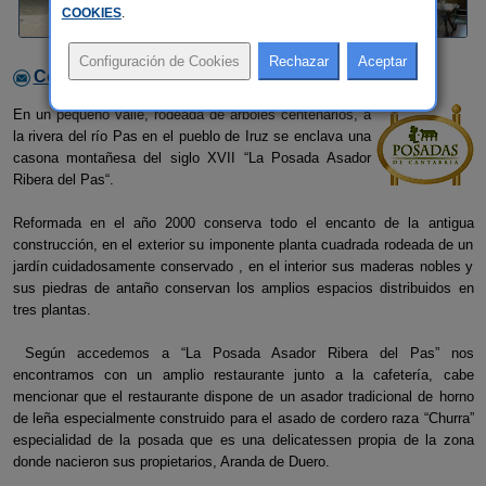
COOKIES
.
Contactar con el alojamiento
En un pequeño valle, rodeada de árboles centenarios, a
la rivera del río Pas en el pueblo de Iruz se enclava una
casona montañesa del siglo XVII “La Posada Asador
Ribera del Pas“.
Reformada en el año 2000 conserva todo el encanto de la antigua
construcción, en el exterior su imponente planta cuadrada rodeada de un
jardín cuidadosamente conservado , en el interior sus maderas nobles y
sus piedras de antaño conservan los amplios espacios distribuidos en
tres plantas.
Según accedemos a “La Posada Asador Ribera del Pas” nos
encontramos con un amplio restaurante junto a la cafetería, cabe
mencionar que el restaurante dispone de un asador tradicional de horno
de leña especialmente construido para el asado de cordero raza “Churra”
especialidad de la posada que es una delicatessen propia de la zona
donde nacieron sus propietarios, Aranda de Duero.