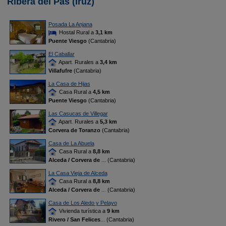
Ribera del Pas (Iruz)
Posada La Anjana
Hostal Rural a
3,1 km
Puente Viesgo
(Cantabria)
El Caballar
Apart. Rurales a
3,4 km
Villafufre
(Cantabria)
La Casa de Hijas
Casa Rural a
4,5 km
Puente Viesgo
(Cantabria)
Las Casucas de Villegar
Apart. Rurales a
5,3 km
Corvera de Toranzo
(Cantabria)
Casa de La Abuela
Casa Rural a
8,8 km
Alceda / Corvera de
... (Cantabria)
La Casa Vieja de Alceda
Casa Rural a
8,8 km
Alceda / Corvera de
... (Cantabria)
Casa de Los Aledo y Pelayo
Vivienda turística a
9 km
Rivero / San Felices
... (Cantabria)