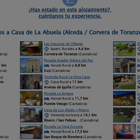
¿Has estado en este alojamiento?,
cuéntanos tu experiencia.
os a Casa de La Abuela (Alceda / Corvera de Toranz
Las Casucas de Villegar
E
Apart. Rurales a
4,4 km
bria)
Corvera de Toranzo
(Cantabria)
V
Posada Asador Ribera del Pas
P
7 km
Hostal Rural a
8,8 km
bria)
Iruz
(Cantabria)
V
ya
Vivienda Rural La Otra Casa
E
km
Casa Rural a
11 km
Arenas de Iguña
(Cantabria)
S
Posada La Anjana
L
Hostal Rural a
11,7 km
Puente Viesgo
(Cantabria)
P
Casa de Los Aledo y Pelayo
C
Vivienda turística a
14,1 km
Rivero / San Felices
... (Cantabria)
V
Posada La Vieja Escuela
A
Hostal Rural a
17,3 km
bria)
San Roque de Riomiera
(Cantabria)
L