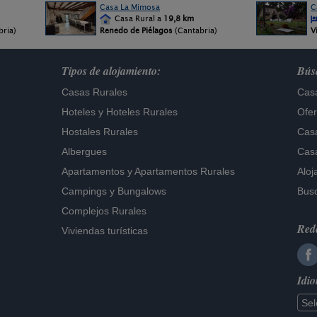
Casa La Mimosa
C
Casa Rural a
19,8 km
bria)
Renedo de Piélagos
(Cantabria)
V
Tipos de alojamiento:
Búsq
Casas Rurales
Casa
Hoteles
y
Hoteles Rurales
Ofer
Hostales Rurales
Casa
Albergues
Casa
Apartamentos
y
Apartamentos Rurales
Aloj
Campings y Bungalows
Busc
Complejos Rurales
Rede
Viviendas turísticas
Idi