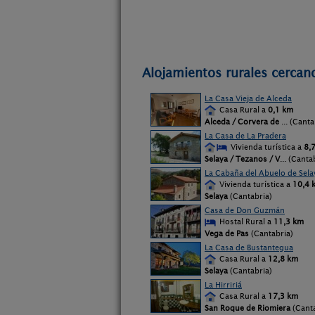
Alojamientos rurales cercan
La Casa Vieja de Alceda
Casa Rural a
0,1 km
Alceda / Corvera de
... (Canta
La Casa de La Pradera
Vivienda turística a
8,
Selaya / Tezanos / V
... (Canta
La Cabaña del Abuelo de Sela
Vivienda turística a
10,4 
Selaya
(Cantabria)
Casa de Don Guzmán
Hostal Rural a
11,3 km
Vega de Pas
(Cantabria)
La Casa de Bustantegua
Casa Rural a
12,8 km
Selaya
(Cantabria)
La Hirririá
Casa Rural a
17,3 km
San Roque de Riomiera
(Canta