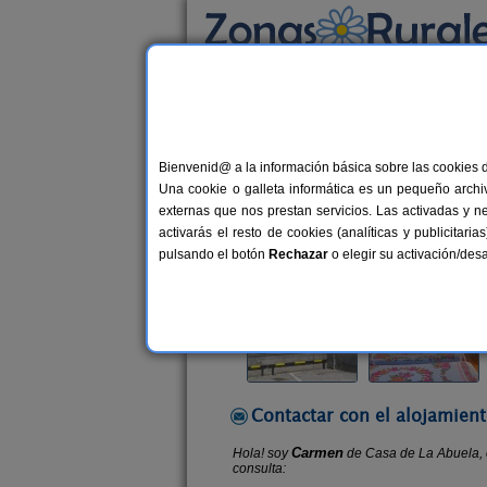
Busca por alojamiento
Alojamientos
>
Cantabria
>
Alceda
> Casa d
Bienvenid@ a la información básica sobre las cookies 
Casa de La Abuela
Una cookie o galleta informática es un pequeño archiv
Casa Rural en Alceda / Corvera de
externas que nos prestan servicios. Las activadas y n
activarás el resto de cookies (analíticas y publicita
Alquiler completo
4 plazas
50
pulsando el botón
Rechazar
o elegir su activación/de
Contactar con el alojamient