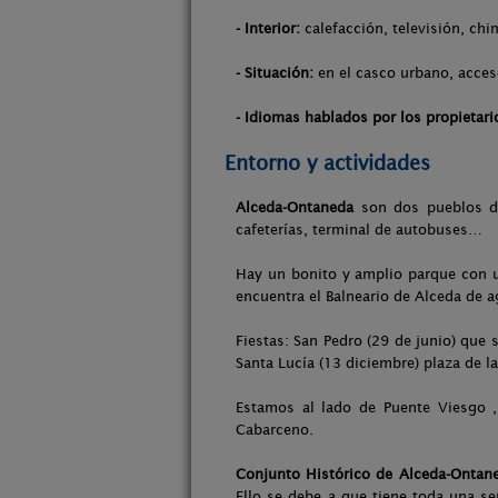
- Interior:
calefacción, televisión, chi
- Situación:
en el casco urbano, acces
- Idiomas hablados por los propietari
Entorno y actividades
Alceda-Ontaneda
son dos pueblos del
cafeterías, terminal de autobuses…
Hay un bonito y amplio parque con un
encuentra el Balneario de Alceda de 
Fiestas: San Pedro (29 de junio) que
Santa Lucía (13 diciembre) plaza de la
Estamos al lado de Puente Viesgo 
Cabarceno.
Conjunto Histórico de Alceda-Ontan
Ello se debe a que tiene toda una se