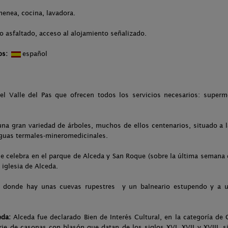
menea, cocina, lavadora.
o asfaltado, acceso al alojamiento señalizado.
os:
español
 Valle del Pas que ofrecen todos los servicios necesarios: superme
a gran variedad de árboles, muchos de ellos centenarios, situado a la 
aguas termales-mineromedicinales.
 se celebra en el parque de Alceda y San Roque (sobre la última semana 
 iglesia de Alceda.
, donde hay unas cuevas rupestres y un balneario estupendo y a 
eda:
Alceda fue declarado Bien de Interés Cultural, en la categoría de 
rie de casonas con blasón que datan de los siglos XVI, XVII y XVIII, s