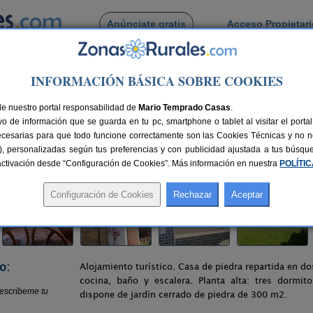
Anúnciate gratis
Acceso Propietar
Busca por pueblo
INFORMACIÓN BÁSICA SOBRE COOKIES
e La Abuela
de nuestro portal responsabilidad de
Mario Temprado Casas
.
o de información que se guarda en tu pc, smartphone o tablet al visitar el port
 Toranzo (Cantabria)
ecesarias para que todo funcione correctamente son las Cookies Técnicas y no ne
rias), personalizadas según tus preferencias y con publicidad ajustada a tus búsq
 km de Santander
Compartir:
sactivación desde “Configuración de Cookies”. Más información en nuestra
POLÍTI
o:
Alojamiento turístico. Casa de piedra repartida en do
cocina, baño y escalera. Planta alta: tres dormito
dispone de jardín cerrado de piedra de 300 m2.