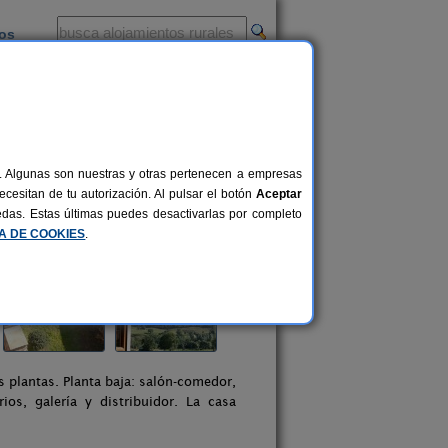
ios
-
al. Algunas son nuestras y otras pertenecen a empresas
cesitan de tu autorización. Al pulsar el botón
Aceptar
uedas. Estas últimas puedes desactivarlas por completo
CA DE COOKIES
.
s plantas. Planta baja: salón-comedor,
rios, galería y distribuidor. La casa