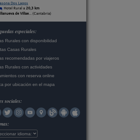
asona Dos Lagos
Hotel Rural a
20,3 km
illanueva de Villae
... (Cantabria)
uedas especiales:
s Rurales con disponibilidad
tas Casas Rurales
s recomendadas por viajeros
s Rurales con actividades
amientos con reserva online
a por ubicación en el mapa
s sociales:
omas: