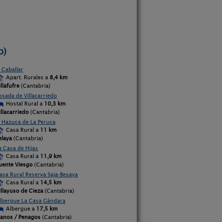
o)
l Caballar
Apart. Rurales a
8,4 km
illafufre
(Cantabria)
osada de Villacarriedo
Hostal Rural a
10,3 km
illacarriedo
(Cantabria)
l Hazuca de La Peruca
Casa Rural a
11 km
elaya
(Cantabria)
a Casa de Hijas
Casa Rural a
11,9 km
uente Viesgo
(Cantabria)
asa Rural Reserva Saja-Besaya
Casa Rural a
14,5 km
illayuso de Cieza
(Cantabria)
lbergue La Casa Gándara
Albergue a
17,5 km
lanos / Penagos
(Cantabria)