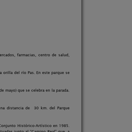
rcados, farmacias, centro de salud,
orilla del río Pas. En este parque se
de mayo) que se celebra en la parada.
una distancia de 30 km. del Parque
Conjunto Histórico-Artístico en 1985.
ituadas junto al “Camino Real” que, a