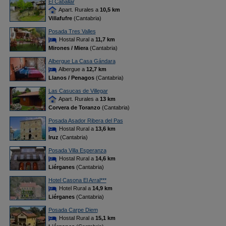
El Caballar
Apart. Rurales a
10,5 km
Villafufre
(Cantabria)
Posada Tres Valles
Hostal Rural a
11,7 km
Mirones / Miera
(Cantabria)
Albergue La Casa Gándara
Albergue a
12,7 km
Llanos / Penagos
(Cantabria)
Las Casucas de Villegar
Apart. Rurales a
13 km
Corvera de Toranzo
(Cantabria)
Posada Asador Ribera del Pas
Hostal Rural a
13,6 km
Iruz
(Cantabria)
Posada Villa Esperanza
Hostal Rural a
14,6 km
Liérganes
(Cantabria)
Hotel Casona El Arral***
Hotel Rural a
14,9 km
Liérganes
(Cantabria)
Posada Carpe Diem
Hostal Rural a
15,1 km