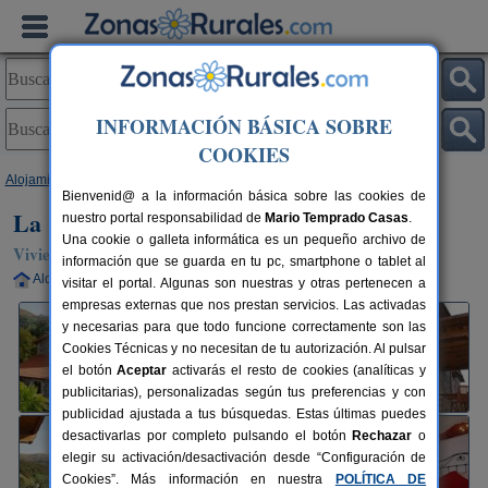
INFORMACIÓN BÁSICA SOBRE
COOKIES
Alojamientos
>
Cantabria
>
Selaya
> La Cabaña del Abuelo de Selaya
Bienvenid@ a la información básica sobre las cookies de
La Cabaña del Abuelo de Selaya
nuestro portal responsabilidad de
Mario Temprado Casas
.
Una cookie o galleta informática es un pequeño archivo de
Vivienda turística en Selaya (Cantabria)
información que se guarda en tu pc, smartphone o tablet al
Alquiler completo
4-8+2 plazas
30 km de Santander
visitar el portal. Algunas son nuestras y otras pertenecen a
empresas externas que nos prestan servicios. Las activadas
y necesarias para que todo funcione correctamente son las
Cookies Técnicas y no necesitan de tu autorización. Al pulsar
el botón
Aceptar
activarás el resto de cookies (analíticas y
publicitarias), personalizadas según tus preferencias y con
publicidad ajustada a tus búsquedas. Estas últimas puedes
desactivarlas por completo pulsando el botón
Rechazar
o
elegir su activación/desactivación desde “Configuración de
Cookies”. Más información en nuestra
POLÍTICA DE