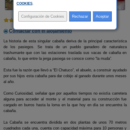
COOKIES
.
3 comentarios
Contactar con el alojamiento
La historia de esta singular cabaña deriva de la principal característica
de los pasiegos. Se trata de un pueblo ganadero de naturaleza
trashumante que con las estaciones traslada sus vacas de cabaña en
cabaña, lo que entre la jerga pasiega se conoce como “la muda”.
Esta fue la razón que llevó a “El Chatuco”, el abuelo, a construir ayudado
por sus hijos esta cabaña para dar cobijo al ganado durante unos meses
al año.
Como Curiosidad, señalar que por aquellos tiempos no existía carretera
alguna para acceder al monte y el material para su construcción fue
cargado en burros hasta la loma en la que hoy en día se encuentra la
cabaña.
La Cabaña se encuentra dividida en dos plantas de unos 70 metros
cuadrados cada una, cuenta con capacidad máxima para 10 personas y