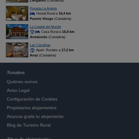
Liérganes
(Cantabria)
Posada La Anjana
Hostal Rural a
16,4 km
Puente Viesgo
(Cantabria)
La Capital del Mundo
Casa Rural a
16,9 km
Arredondo
(Cantabria)
Las Carolinas
Apart. Rurales a
17,2 km
Anaz
(Cantabria)
Nosotros
Quiénes somos
Aviso Legal
Configuración de Cookies
Propietarios alojamientos
Anuncia gratis tu alojamiento
Blog de Turismo Rural