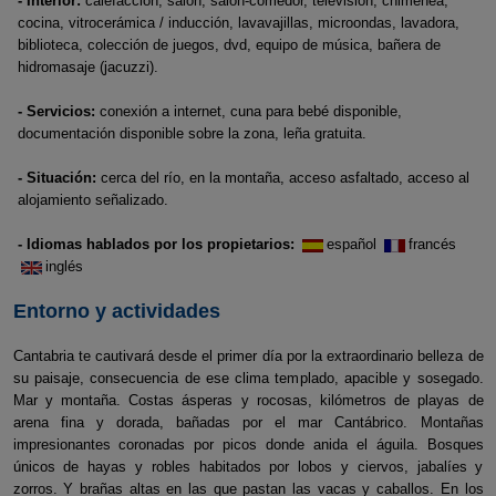
- Interior:
calefacción, salón, salón-comedor, televisión, chimenea,
cocina, vitrocerámica / inducción, lavavajillas, microondas, lavadora,
biblioteca, colección de juegos, dvd, equipo de música, bañera de
hidromasaje (jacuzzi).
- Servicios:
conexión a internet, cuna para bebé disponible,
documentación disponible sobre la zona, leña gratuita.
- Situación:
cerca del río, en la montaña, acceso asfaltado, acceso al
alojamiento señalizado.
- Idiomas hablados por los propietarios:
español
francés
inglés
Entorno y actividades
Cantabria te cautivará desde el primer día por la extraordinario belleza de
su paisaje, consecuencia de ese clima templado, apacible y sosegado.
Mar y montaña. Costas ásperas y rocosas, kilómetros de playas de
arena fina y dorada, bañadas por el mar Cantábrico. Montañas
impresionantes coronadas por picos donde anida el águila. Bosques
únicos de hayas y robles habitados por lobos y ciervos, jabalíes y
zorros. Y brañas altas en las que pastan las vacas y caballos. En los