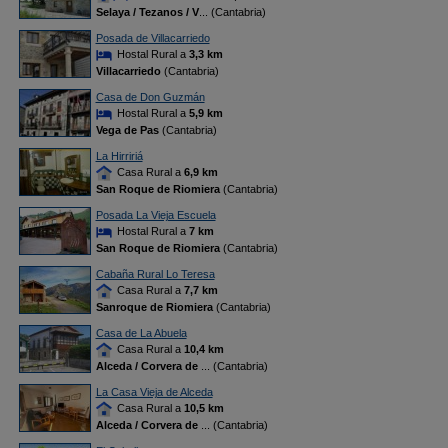
Selaya / Tezanos / V
... (Cantabria)
Posada de Villacarriedo
Hostal Rural a
3,3 km
Villacarriedo
(Cantabria)
Casa de Don Guzmán
Hostal Rural a
5,9 km
Vega de Pas
(Cantabria)
La Hirririá
Casa Rural a
6,9 km
San Roque de Riomiera
(Cantabria)
Posada La Vieja Escuela
Hostal Rural a
7 km
San Roque de Riomiera
(Cantabria)
Cabaña Rural Lo Teresa
Casa Rural a
7,7 km
Sanroque de Riomiera
(Cantabria)
Casa de La Abuela
Casa Rural a
10,4 km
Alceda / Corvera de
... (Cantabria)
La Casa Vieja de Alceda
Casa Rural a
10,5 km
Alceda / Corvera de
... (Cantabria)