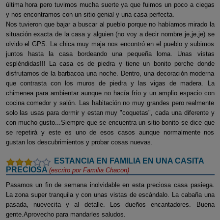
última hora pero tuvimos mucha suerte ya que fuimos un poco a ciegas
y nos encontramos con un sitio genial y una casa perfecta.
Nos tuvieron que bajar a buscar al pueblo porque no habíamos mirado la
situación exacta de la casa y alguien (no voy a decir nombre je,je,je) se
olvido el GPS. La chica muy maja nos encontró en el pueblo y subimos
juntos hasta la casa bordeando una pequeña loma. Unas vistas
espléndidas!!! La casa es de piedra y tiene un bonito porche donde
disfrutamos de la barbacoa una noche. Dentro, una decoración moderna
que contrasta con los muros de piedra y las vigas de madera. La
chimenea para ambientar aunque no hacía frío y un amplio espacio con
cocina comedor y salón. Las habitación no muy grandes pero realmente
solo las usas para dormir y estan muy "coquetas", cada una diferente y
con mucho gusto...Siempre que se encuentra un sitio bonito se dice que
se repetirá y este es uno de esos casos aunque normalmente nos
gustan los descubrimientos y probar cosas nuevas.
ESTANCIA EN FAMILIA EN UNA CASITA
PRECIOSA
(escrito por
Familia Chacon
)
Pasamos un fin de semana inolvidable en esta preciosa casa pasiega.
La zona super tranquila y con unas vistas de escándalo. La cabaña una
pasada, nuevecita y al detalle. Los dueños encantadores. Buena
gente.Aprovecho para mandarles saludos.