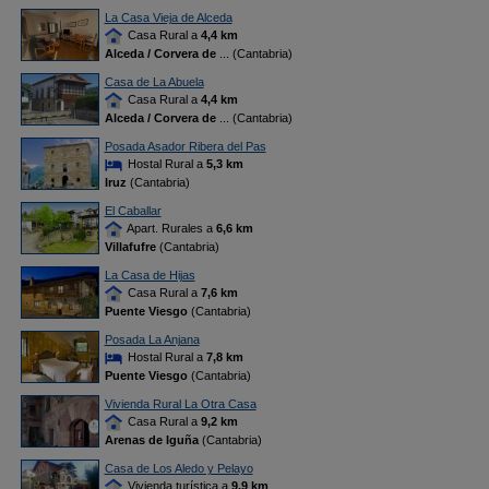
La Casa Vieja de Alceda
Casa Rural a
4,4 km
Alceda / Corvera de
... (Cantabria)
Casa de La Abuela
Casa Rural a
4,4 km
Alceda / Corvera de
... (Cantabria)
Posada Asador Ribera del Pas
Hostal Rural a
5,3 km
Iruz
(Cantabria)
El Caballar
Apart. Rurales a
6,6 km
Villafufre
(Cantabria)
La Casa de Hijas
Casa Rural a
7,6 km
Puente Viesgo
(Cantabria)
Posada La Anjana
Hostal Rural a
7,8 km
Puente Viesgo
(Cantabria)
Vivienda Rural La Otra Casa
Casa Rural a
9,2 km
Arenas de Iguña
(Cantabria)
Casa de Los Aledo y Pelayo
Vivienda turística a
9,9 km