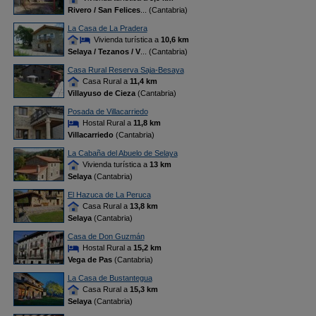
Rivero / San Felices
... (Cantabria)
La Casa de La Pradera
Vivienda turística a
10,6 km
Selaya / Tezanos / V
... (Cantabria)
Casa Rural Reserva Saja-Besaya
Casa Rural a
11,4 km
Villayuso de Cieza
(Cantabria)
Posada de Villacarriedo
Hostal Rural a
11,8 km
Villacarriedo
(Cantabria)
La Cabaña del Abuelo de Selaya
Vivienda turística a
13 km
Selaya
(Cantabria)
El Hazuca de La Peruca
Casa Rural a
13,8 km
Selaya
(Cantabria)
Casa de Don Guzmán
Hostal Rural a
15,2 km
Vega de Pas
(Cantabria)
La Casa de Bustantegua
Casa Rural a
15,3 km
Selaya
(Cantabria)