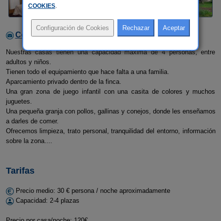
COOKIES
.
Contactar con el alojamiento
Nuestras casas tienen una capacidad máxima de 4 personas, entre
adultos y niños.
Tienen todo el equipamiento que hace falta a una familia.
Aparcamiento privado dentro de la finca.
Una gran zona de juego infantil con una casita de colores y muchos
juguetes.
Una pequeña granja con pollos, gallinas y conejos, donde les enseñamos
a darles de comer.
Ofrecemos limpieza, trato personal, tranquilidad del entorno, información
sobre la zona....
Tarifas
Precio medio: 30 € persona / noche aproximadamente
Capacidad: 2-4 plazas
Precio por casa/noche: 120€