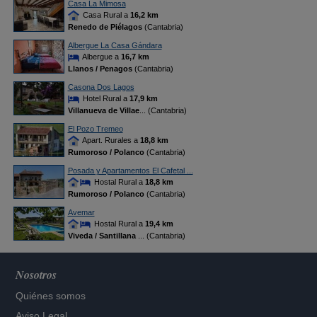
Casa La Mimosa
Casa Rural a
16,2 km
Renedo de Piélagos
(Cantabria)
Albergue La Casa Gándara
Albergue a
16,7 km
Llanos / Penagos
(Cantabria)
Casona Dos Lagos
Hotel Rural a
17,9 km
Villanueva de Villae
... (Cantabria)
El Pozo Tremeo
Apart. Rurales a
18,8 km
Rumoroso / Polanco
(Cantabria)
Posada y Apartamentos El Cafetal ...
Hostal Rural a
18,8 km
Rumoroso / Polanco
(Cantabria)
Avemar
Hostal Rural a
19,4 km
Viveda / Santillana
... (Cantabria)
Nosotros
Quiénes somos
Aviso Legal