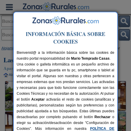
INFORMACIÓN BÁSICA SOBRE
COOKIES
Alojamientos
>
Cantabria
>
Corvera de Toranzo
> Las Casucas de Villegar
Bienvenid@ a la información básica sobre las cookies de
Las Casucas de Villegar
nuestro portal responsabilidad de
Mario Temprado Casas
.
Una cookie o galleta informática es un pequeño archivo de
Apartamentos Rurales en Corvera de Toranzo (Cantabria)
información que se guarda en tu pc, smartphone o tablet al
Alquiler completo
2-4 plazas
38 km de Santander
visitar el portal. Algunas son nuestras y otras pertenecen a
empresas externas que nos prestan servicios. Las activadas
y necesarias para que todo funcione correctamente son las
Cookies Técnicas y no necesitan de tu autorización. Al pulsar
el botón
Aceptar
activarás el resto de cookies (analíticas y
publicitarias), personalizadas según tus preferencias y con
publicidad ajustada a tus búsquedas. Estas últimas puedes
desactivarlas por completo pulsando el botón
Rechazar
o
elegir su activación/desactivación desde “Configuración de
Cookies”. Más información en nuestra
POLÍTICA DE