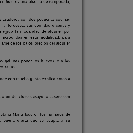
 niños, es una piscina de temporada,
s asadores con dos pequeñas cocinas
r, si lo desea, sus comidas o cenas y
elegido la modalidad de alquiler por
y microondas en esta modalidad, para
iarse de los bajos precios del alquiler
as gallinas poner los huevos, y a las
orralito.
 donde con mucho gusto explicaremos a
uido un delicioso desayuno casero con
ietaria María José en los números de
na buena oferta que se adapta a su