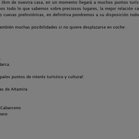
 3km de nuestra casa, en un momento llegará a muchos puntos turísti
mos todo lo que sabemos sobre preciosos lugares, la mejor relación ca
o cuevas prehistóricas, en definitiva pondremos a su disposición to
ambién muchas posibilidades si no quiere desplazarse en coche:
.
Barca.
pales puntos de interés turístico y cultural:
as de Altamira
e Cabarceno
nero