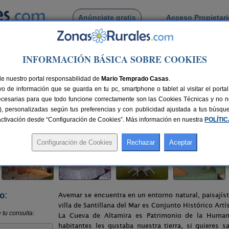
Anúnciate gratis
Acceso Propietar
Busca por pueblo
INFORMACIÓN BÁSICA SOBRE COOKIES
r
de nuestro portal responsabilidad de
Mario Temprado Casas
.
o de información que se guarda en tu pc, smartphone o tablet al visitar el port
 del Mar (Cantabria)
ecesarias para que todo funcione correctamente son las Cookies Técnicas y no ne
rias), personalizadas según tus preferencias y con publicidad ajustada a tus búsq
nes
13+2 plazas
22 km de Santander
Compartir:
sactivación desde “Configuración de Cookies”. Más información en nuestra
POLÍTI
o:
Avemar se encuentra en un entorno natural, paisajíst
villa de Santillana del Mar es Conjunto Histórico Art
La Cueva de Altamira es Patrimonio de la Humani
habitantes les gustaba nuestra tierra, si quieres 