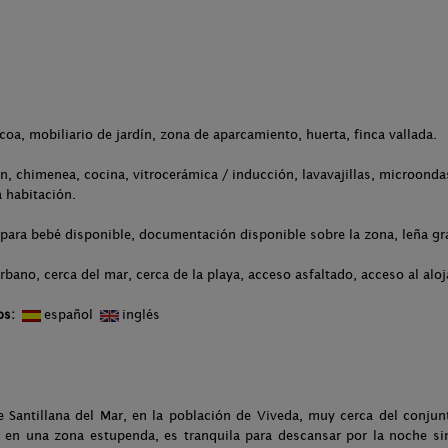
acoa, mobiliario de jardín, zona de aparcamiento, huerta, finca vallada.
ón, chimenea, cocina, vitrocerámica / inducción, lavavajillas, microonda
a habitación.
para bebé disponible, documentación disponible sobre la zona, leña gra
rbano, cerca del mar, cerca de la playa, acceso asfaltado, acceso al alo
os:
español
inglés
e Santillana del Mar, en la población de Viveda, muy cerca del conju
s en una zona estupenda, es tranquila para descansar por la noche si