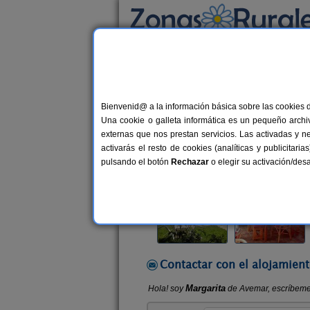
Busca por alojamiento
Alojamientos
>
Cantabria
>
Viveda
> Avema
Bienvenid@ a la información básica sobre las cookies 
Avemar
Una cookie o galleta informática es un pequeño archiv
Hostal Rural en Viveda / Santillana
externas que nos prestan servicios. Las activadas y n
activarás el resto de cookies (analíticas y publicita
Alquiler completo y por habitacio
pulsando el botón
Rechazar
o elegir su activación/de
Contactar con el alojamient