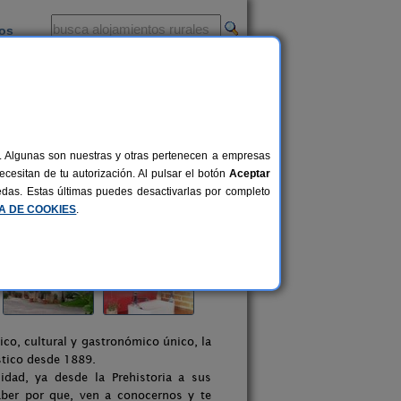
ios
-
al. Algunas son nuestras y otras pertenecen a empresas
cesitan de tu autorización. Al pulsar el botón
Aceptar
uedas. Estas últimas puedes desactivarlas por completo
CA DE COOKIES
.
ico, cultural y gastronómico único, la
ístico desde 1889.
dad, ya desde la Prehistoria a sus
saber por que, ven a conocernos y te