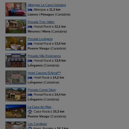
Albergue La Casa Gándara
Albergue a
11,3 km
Llanos / Penagos
(Cantabria)
Posada Tres Valles
Hostal Rural a
12,1 km
Mirones / Miera
(Cantabria)
Posada La Anjana
Hostal Rural a
13,6 km
Puente Viesgo
(Cantabria)
Posada Villa Esperanza
Hostal Rural a
13,9 km
Liérganes
(Cantabria)
Hotel Casona El Arral***
Hotel Rural a
14,2 km
Liérganes
(Cantabria)
Posada Carpe Diem
Hostal Rural a
14,4 km
Liérganes
(Cantabria)
La Casa de Hijas
Casa Rural a
15,3 km
Puente Viesgo
(Cantabria)
Las Carolinas
Apart. Rurales a
16,3 km