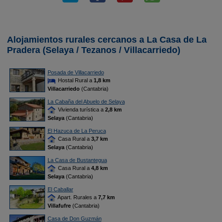
Alojamientos rurales cercanos a La Casa de La
Pradera (Selaya / Tezanos / Villacarriedo)
Posada de Villacarriedo
Hostal Rural a
1,8 km
Villacarriedo
(Cantabria)
La Cabaña del Abuelo de Selaya
Vivienda turística a
2,8 km
Selaya
(Cantabria)
El Hazuca de La Peruca
Casa Rural a
3,7 km
Selaya
(Cantabria)
La Casa de Bustantegua
Casa Rural a
4,8 km
Selaya
(Cantabria)
El Caballar
Apart. Rurales a
7,7 km
Villafufre
(Cantabria)
Casa de Don Guzmán