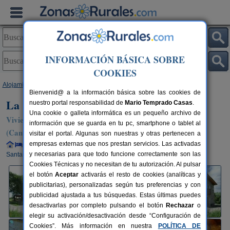
INFORMACIÓN BÁSICA SOBRE
COOKIES
Alojamientos
>
Cantabria
>
Selaya
> La Casa de La Pradera
Bienvenid@ a la información básica sobre las cookies de
La Casa de La Pradera
nuestro portal responsabilidad de
Mario Temprado Casas
.
Una cookie o galleta informática es un pequeño archivo de
Vivienda turística en Selaya / Tezanos / Villacarriedo
información que se guarda en tu pc, smartphone o tablet al
(Cantabria)
visitar el portal. Algunas son nuestras y otras pertenecen a
empresas externas que nos prestan servicios. Las activadas
Alquiler completo y por habitaciones
2-11 plazas
36 km de
y necesarias para que todo funcione correctamente son las
Santander
Cookies Técnicas y no necesitan de tu autorización. Al pulsar
el botón
Aceptar
activarás el resto de cookies (analíticas y
publicitarias), personalizadas según tus preferencias y con
publicidad ajustada a tus búsquedas. Estas últimas puedes
desactivarlas por completo pulsando el botón
Rechazar
o
elegir su activación/desactivación desde “Configuración de
Cookies”. Más información en nuestra
POLÍTICA DE