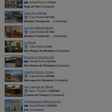
Hostal Rural a
7,9 km
Vega de Pas
(Cantabria)
Casa de La Abuela
Casa Rural a
8,7 km
Alceda / Corvera de
... (Cantabria)
La Casa Vieja de Alceda
Casa Rural a
8,7 km
Alceda / Corvera de
... (Cantabria)
La Hirririá
Casa Rural a
9 km
San Roque de Riomiera
(Cantabria)
Posada La Vieja Escuela
Hostal Rural a
9,5 km
San Roque de Riomiera
(Cantabria)
Cabaña Rural Lo Teresa
Casa Rural a
9,5 km
Sanroque de Riomiera
(Cantabria)
Las Casucas de Villegar
Apart. Rurales a
10,6 km
Corvera de Toranzo
(Cantabria)
Posada Asador Ribera del Pas
Hostal Rural a
10,8 km
Iruz
(Cantabria)