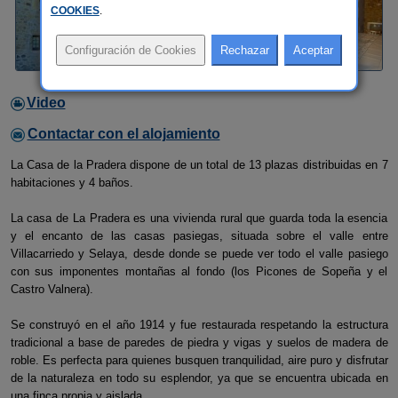
COOKIES
.
Video
Contactar con el alojamiento
La Casa de la Pradera dispone de un total de 13 plazas distribuidas en 7
habitaciones y 4 baños.
La casa de La Pradera es una vivienda rural que guarda toda la esencia
y el encanto de las casas pasiegas, situada sobre el valle entre
Villacarriedo y Selaya, desde donde se puede ver todo el valle pasiego
con sus imponentes montañas al fondo (los Picones de Sopeña y el
Castro Valnera).
Se construyó en el año 1914 y fue restaurada respetando la estructura
tradicional a base de paredes de piedra y vigas y suelos de madera de
roble. Es perfecta para quienes busquen tranquilidad, aire puro y disfrutar
de la naturaleza en todo su esplendor, ya que se encuentra ubicada en
una finca propia y aislada.