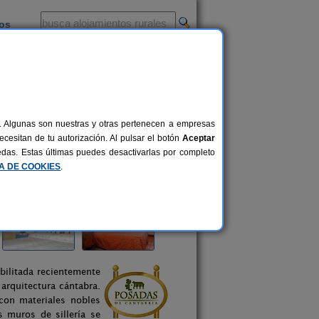
ios
-
al. Algunas son nuestras y otras pertenecen a empresas
cesitan de tu autorización. Al pulsar el botón
Aceptar
uedas. Estas últimas puedes desactivarlas por completo
CA DE COOKIES
.
ilitada recientemente
 arquitectura cántabra.
con materiales nobles
s muros de sillería se