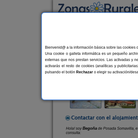
Busca por alojamiento
Alojamientos
>
Cantabria
>
Carriazo
> Posad
Bienvenid@ a la información básica sobre las cookies 
Posada Somavilla
Una cookie o galleta informática es un pequeño archiv
Hostal Rural en Carriazo (Cantabri
externas que nos prestan servicios. Las activadas y n
activarás el resto de cookies (analíticas y publicita
Alquiler por habitaciones
32 plaz
pulsando el botón
Rechazar
o elegir su activación/de
Contactar con el alojamient