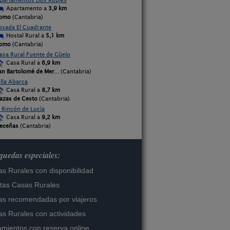
partamentos Dos Robles
Apartamento a
3,9 km
omo
(Cantabria)
osada El Cuadrante
Hostal Rural a
5,1 km
omo
(Cantabria)
asa Rural Fuente de Güelo
Casa Rural a
6,9 km
an Bartolomé de Mer
... (Cantabria)
illa Abarca
Casa Rural a
8,7 km
azas de Cesto
(Cantabria)
l Rincón de Lucía
Casa Rural a
9,2 km
eceñas
(Cantabria)
uedas especiales:
s Rurales con disponibilidad
tas Casas Rurales
s recomendadas por viajeros
s Rurales con actividades
amientos con reserva online