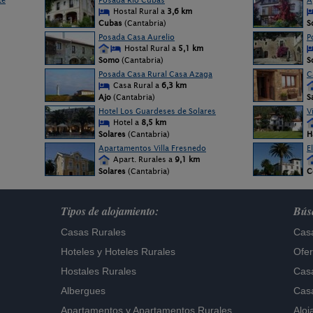
te
Posada Río Cubas
A
Hostal Rural a
3,6 km
Cubas
(Cantabria)
S
Posada Casa Aurelio
P
Hostal Rural a
5,1 km
Somo
(Cantabria)
S
Posada Casa Rural Casa Azaga
C
Casa Rural a
6,3 km
Ajo
(Cantabria)
S
Hotel Los Guardeses de Solares
V
Hotel a
8,5 km
Solares
(Cantabria)
H
Apartamentos Villa Fresnedo
E
Apart. Rurales a
9,1 km
Solares
(Cantabria)
C
Tipos de alojamiento:
Búsq
Casas Rurales
Casa
Hoteles
y
Hoteles Rurales
Ofer
Hostales Rurales
Casa
Albergues
Casa
Apartamentos
y
Apartamentos Rurales
Aloj