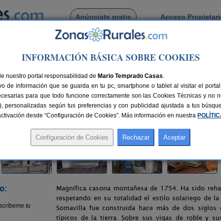
Anúnciate gratis
Acceso Propietar
Busca por pueblo
INFORMACIÓN BÁSICA SOBRE COOKIES
a Somavilla
de nuestro portal responsabilidad de
Mario Temprado Casas
.
o de información que se guarda en tu pc, smartphone o tablet al visitar el port
a)
ecesarias para que todo funcione correctamente son las Cookies Técnicas y no ne
rias), personalizadas según tus preferencias y con publicidad ajustada a tus búsq
as
26 km de Santander
Compartir:
sactivación desde “Configuración de Cookies”. Más información en nuestra
POLÍTI
o:
Magnífica casona montañesa de 1754. Ha sido rehab
respetando en su totalidad el estilo solariego de la
Somavilla fue construida hace más de dos siglos 
típicos de la tierra. Sobre sus vigas de roble y su