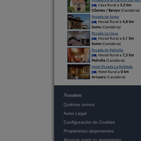
Posada Rural Camino del Nor
Casa Rural a
3,3 km
Güemes / Bareyo
(Cantabria)
Posada de Somo
Hostal Rural a
4,8 km
Somo
(Cantabria)
Posada La Llosa
Hostal Rural a
5,1 km
Somo
(Cantabria)
Posada de Pedreña
Hostal Rural a
7,3 km
Pedreña
(Cantabria)
Hotel Posada La Robleda
Hotel Rural a
9 km
Arnuero
(Cantabria)
Nosotros
Quiénes somos
Aviso Legal
Configuración de Cookies
Propietarios alojamientos
Anuncia gratis tu alojamiento