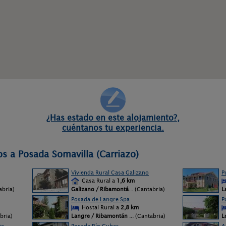
¿Has estado en este alojamiento?,
cuéntanos tu experiencia.
os a Posada Somavilla (Carriazo)
Vivienda Rural Casa Galizano
P
Casa Rural a
1,6 km
tabria)
Galizano / Ribamontá
... (Cantabria)
L
Posada de Langre Spa
P
Hostal Rural a
2,8 km
abria)
Langre / Ribamontán
... (Cantabria)
L