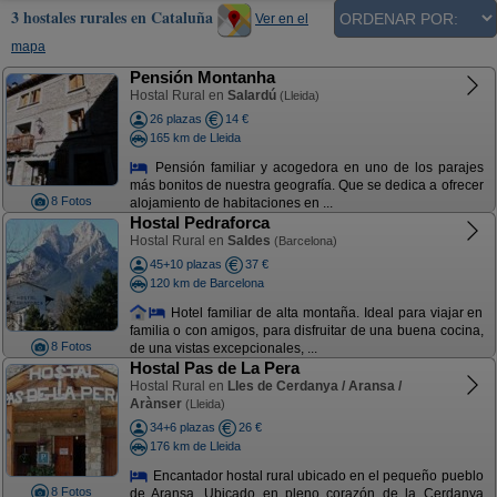
3 hostales rurales en Cataluña
Ver en el
mapa
Pensión Montanha
Hostal Rural en
Salardú
(Lleida)
26 plazas
14 €
165 km de Lleida
Pensión familiar y acogedora en uno de los parajes
más bonitos de nuestra geografía. Que se dedica a ofrecer
8 Fotos
alojamiento de habitaciones en ...
Hostal Pedraforca
Hostal Rural en
Saldes
(Barcelona)
45+10 plazas
37 €
120 km de Barcelona
Hotel familiar de alta montaña. Ideal para viajar en
familia o con amigos, para disfruitar de una buena cocina,
8 Fotos
de una vistas excepcionales, ...
Hostal Pas de La Pera
Hostal Rural en
Lles de Cerdanya / Aransa /
Arànser
(Lleida)
34+6 plazas
26 €
176 km de Lleida
Encantador hostal rural ubicado en el pequeño pueblo
8 Fotos
de Aransa. Ubicado en pleno corazón de la Cerdanya