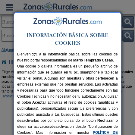
INFORMACIÓN BÁSICA SOBRE
COOKIES
Alojamientos
>
Hostales Rurales
> Cataluña
Bienvenid@ a la información básica sobre las cookies de
Hostales Rurales en Cataluña
nuestro portal responsabilidad de
Mario Temprado Casas
.
Una cookie o galleta informática es un pequeño archivo de
Elige el destino que quieres y
reserva una habitación
en uno de estos
hostales
información que se guarda en tu pc, smartphone o tablet al
rurales en Cataluña
disponibles. Lugares acogedores y con encanto para
visitar el portal. Algunas son nuestras y otras pertenecen a
practicar turismo rural en Cataluña
de una forma cómoda y tranquila. Con
empresas externas que nos prestan servicios. Las activadas
todas las comodidades como si estuvieras en tu casa y con el encanto rural que
y necesarias para que todo funcione correctamente son las
tanto te gusta. También te recomendamos buscar en nuestra selección de
Hoteles en Cataluña
y
Hoteles Rurales en Cataluña
.
Cookies Técnicas y no necesitan de tu autorización. Al pulsar
el botón
Aceptar
activarás el resto de cookies (analíticas y
publicitarias), personalizadas según tus preferencias y con
publicidad ajustada a tus búsquedas. Estas últimas puedes
desactivarlas por completo pulsando el botón
Rechazar
o
elegir su activación/desactivación desde “Configuración de
Cookies”. Más información en nuestra
POLÍTICA DE