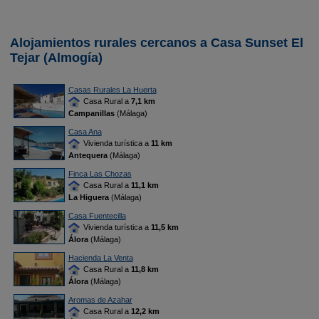
Alojamientos rurales cercanos a Casa Sunset El
Tejar (Almogía)
Casas Rurales La Huerta
Casa Rural a
7,1 km
Campanillas
(Málaga)
Casa Ana
Vivienda turística a
11 km
Antequera
(Málaga)
Finca Las Chozas
Casa Rural a
11,1 km
La Higuera
(Málaga)
Casa Fuentecilla
Vivienda turística a
11,5 km
Álora
(Málaga)
Hacienda La Venta
Casa Rural a
11,8 km
Álora
(Málaga)
Aromas de Azahar
Casa Rural a
12,2 km