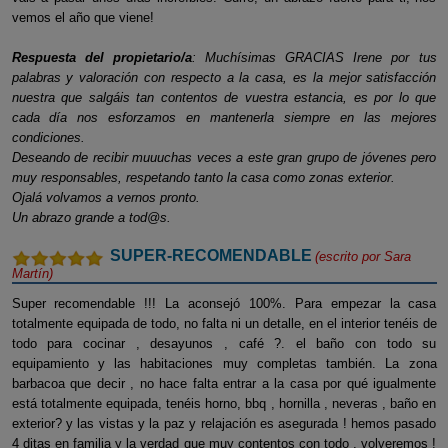
vemos el año que viene!
Respuesta del propietario/a
: Muchísimas GRACIAS Irene por tus
palabras y valoración con respecto a la casa, es la mejor satisfacción
nuestra que salgáis tan contentos de vuestra estancia, es por lo que
cada día nos esforzamos en mantenerla siempre en las mejores
condiciones.
Deseando de recibir muuuchas veces a este gran grupo de jóvenes pero
muy responsables, respetando tanto la casa como zonas exterior.
Ojalá volvamos a vernos pronto.
Un abrazo grande a tod@s.
SUPER-RECOMENDABLE
(escrito por
Sara
Martín
)
Super recomendable !!! La aconsejó 100%. Para empezar la casa
totalmente equipada de todo, no falta ni un detalle, en el interior tenéis de
todo para cocinar , desayunos , café ?. el baño con todo su
equipamiento y las habitaciones muy completas también. La zona
barbacoa que decir , no hace falta entrar a la casa por qué igualmente
está totalmente equipada, tenéis horno, bbq , hornilla , neveras , baño en
exterior? y las vistas y la paz y relajación es asegurada ! hemos pasado
4 ditas en familia y la verdad que muy contentos con todo , volveremos !