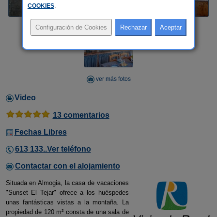
COOKIES
.
ver más fotos
Video
13 comentarios
Fechas Libres
613 133..Ver teléfono
Contactar con el alojamiento
Situada en Almogia, la casa de vacaciones
"Sunset El Tejar" ofrece a los huéspedes
unas fantásticas vistas a la montaña. La
propiedad de 120 m² consta de una sala de