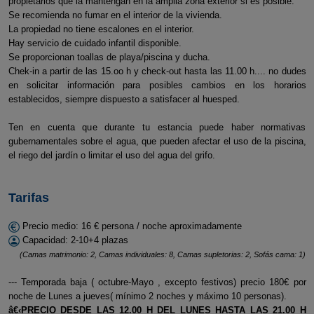
propietarios que la mantengan en la amplia zona exterior si es posible.
Se recomienda no fumar en el interior de la vivienda.
La propiedad no tiene escalones en el interior.
Hay servicio de cuidado infantil disponible.
Se proporcionan toallas de playa/piscina y ducha.
Chek-in a partir de las 15.oo h y check-out hasta las 11.00 h.... no dudes
en solicitar información para posibles cambios en los horarios
establecidos, siempre dispuesto a satisfacer al huesped.
Ten en cuenta que durante tu estancia puede haber normativas
gubernamentales sobre el agua, que pueden afectar el uso de la piscina,
el riego del jardín o limitar el uso del agua del grifo.
Tarifas
Precio medio: 16 € persona / noche aproximadamente
Capacidad: 2-10+4 plazas
(Camas matrimonio: 2, Camas individuales: 8, Camas supletorias: 2, Sofás cama: 1)
--- Temporada baja ( octubre-Mayo , excepto festivos) precio 180€ por
noche de Lunes a jueves( mínimo 2 noches y máximo 10 personas).
â€‹PRECIO DESDE LAS 12.00 H DEL LUNES HASTA LAS 21.00 H