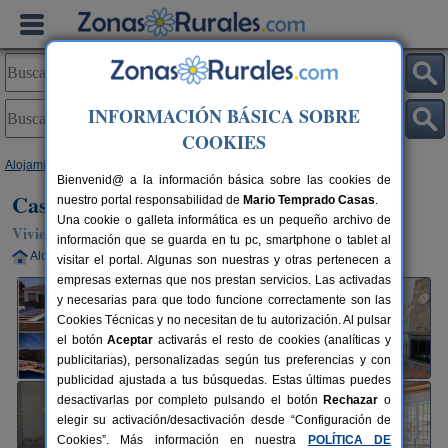
INFORMACIÓN BÁSICA SOBRE
COOKIES
Alojamientos
>
Andalucía
>
Málaga
>
Almogía
> Casa Sunset El Tejar
Bienvenid@ a la información básica sobre las cookies de
Casa Sunset El Tejar
nuestro portal responsabilidad de
Mario Temprado Casas
.
Una cookie o galleta informática es un pequeño archivo de
Vivienda turística en Almogía (Málaga)
información que se guarda en tu pc, smartphone o tablet al
Alquiler completo
2-10+4 plazas
26 km de Málaga
visitar el portal. Algunas son nuestras y otras pertenecen a
empresas externas que nos prestan servicios. Las activadas
y necesarias para que todo funcione correctamente son las
Cookies Técnicas y no necesitan de tu autorización. Al pulsar
el botón
Aceptar
activarás el resto de cookies (analíticas y
publicitarias), personalizadas según tus preferencias y con
publicidad ajustada a tus búsquedas. Estas últimas puedes
desactivarlas por completo pulsando el botón
Rechazar
o
elegir su activación/desactivación desde “Configuración de
Cookies”. Más información en nuestra
POLÍTICA DE