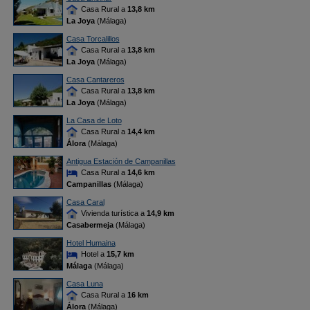
Casa Rural a
13,8 km
La Joya
(Málaga)
Casa Torcalillos
Casa Rural a
13,8 km
La Joya
(Málaga)
Casa Cantareros
Casa Rural a
13,8 km
La Joya
(Málaga)
La Casa de Loto
Casa Rural a
14,4 km
Álora
(Málaga)
Antigua Estación de Campanillas
Casa Rural a
14,6 km
Campanillas
(Málaga)
Casa Caral
Vivienda turística a
14,9 km
Casabermeja
(Málaga)
Hotel Humaina
Hotel a
15,7 km
Málaga
(Málaga)
Casa Luna
Casa Rural a
16 km
Álora
(Málaga)