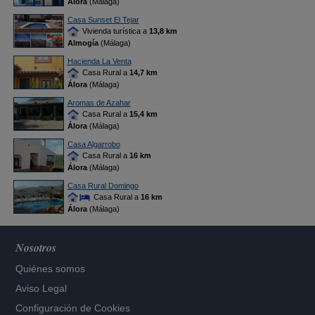
Álora
(Málaga)
Casa Sunset El Tejar
Vivienda turística a
13,8 km
Almogía
(Málaga)
Hacienda La Venta
Casa Rural a
14,7 km
Álora
(Málaga)
Aromas de Azahar
Casa Rural a
15,4 km
Álora
(Málaga)
Casa Algarrobo
Casa Rural a
16 km
Álora
(Málaga)
Casa Rural Domingo
Casa Rural a
16 km
Álora
(Málaga)
Nosotros
Quiénes somos
Aviso Legal
Configuración de Cookies