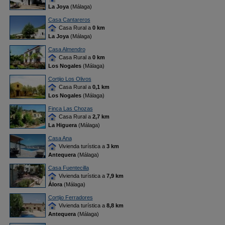
La Joya
(Málaga)
Casa Cantareros
Casa Rural a
0 km
La Joya
(Málaga)
Casa Almendro
Casa Rural a
0 km
Los Nogales
(Málaga)
Cortijo Los Olivos
Casa Rural a
0,1 km
Los Nogales
(Málaga)
Finca Las Chozas
Casa Rural a
2,7 km
La Higuera
(Málaga)
Casa Ana
Vivienda turística a
3 km
Antequera
(Málaga)
Casa Fuentecilla
Vivienda turística a
7,9 km
Álora
(Málaga)
Cortijo Ferradores
Vivienda turística a
8,8 km
Antequera
(Málaga)