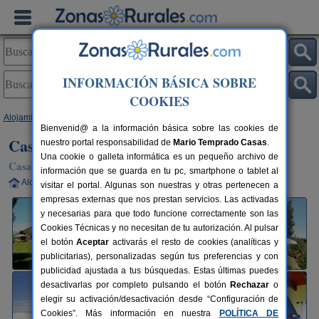
INFORMACIÓN BÁSICA SOBRE
COOKIES
Alojamientos
>
Andalucía
>
Málaga
>
La Joya
> Casa Encinar
Bienvenid@ a la información básica sobre las cookies de
Casa Encinar
nuestro portal responsabilidad de
Mario Temprado Casas
.
Una cookie o galleta informática es un pequeño archivo de
Casa Rural en La Joya (Málaga)
información que se guarda en tu pc, smartphone o tablet al
Alquiler completo
2-4+1 plazas
53 km de Málaga
visitar el portal. Algunas son nuestras y otras pertenecen a
empresas externas que nos prestan servicios. Las activadas
y necesarias para que todo funcione correctamente son las
Cookies Técnicas y no necesitan de tu autorización. Al pulsar
el botón
Aceptar
activarás el resto de cookies (analíticas y
publicitarias), personalizadas según tus preferencias y con
publicidad ajustada a tus búsquedas. Estas últimas puedes
desactivarlas por completo pulsando el botón
Rechazar
o
elegir su activación/desactivación desde “Configuración de
Cookies”. Más información en nuestra
POLÍTICA DE