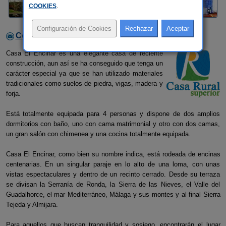
COOKIES
.
Contactar con el alojamiento
Casa El Encinar es una elegante casa de reciente
construcción, aun así se ha conseguido que tenga un
carácter especial ya que se han utilizado materiales
tradicionales como suelos de piedra, vigas, madera y
forja.
Está totalmente equipada para 4 personas y dispone de dos amplios
dormitorios con baño, uno con cama matrimonial y otro con dos camas,
un gran salón con chimenea y una cocina totalmente equipada.
Casa El Encinar, como bien su nombre indica, está rodeada de encinas
centenarias. En un singular paraje en lo alto de una loma, con unas
vistas espectaculares y dentro de un recinto cerrado. Desde su terraza
se divisan la Serranía de Ronda, la Sierra de las Nieves, el Valle del
Guadalhorce, el mar Mediterráneo, Málaga y sus montes y al final Sierra
Tejeda y Almijara.
Para aquellos que buscan tranquilidad y sosiego, encontrarán el lugar