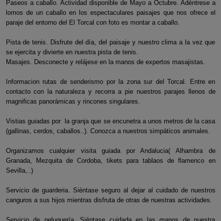
Paseos a caballo. Actividad disponible de Mayo a Octubre. Adéntrese a
lomos de un caballo en los espectaculares paisajes que nos ofrece el
paraje del entorno del El Torcal con foto es montar a caballo.
Pista de tenis. Disfrute del día, del paisaje y nuestro clima a la vez que
se ejercita y divierte en nuestra pista de tenis.
Masajes. Desconecte y relájese en la manos de expertos masajistas.
Informacion rutas de senderismo por la zona sur del Torcal. Entre en
contacto con la naturaleza y recorra a pie nuestros parajes llenos de
magnificas panorámicas y rincones singulares.
Vistias guiadas por la granja que se encunetra a unos metros de la casa
(gallinas, cerdos, caballos..). Conozca a nuestros simpáticos animales.
Organizamos cualquier visita guiada por Andalucia( Alhambra de
Granada, Mezquita de Cordoba, tikets para tablaos de flamenco en
Sevilla,..)
Servicio de guarderia. Siéntase seguro al dejar al cuidado de nuestros
canguros a sus hijos mientras disfruta de otras de nuestras actividades.
Servicio de peluquería. Siéntase cuidada en las manos de nuestra