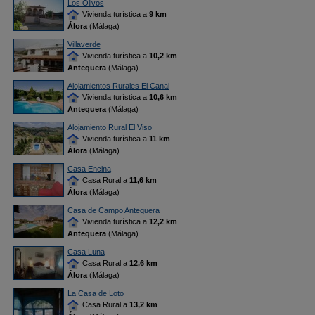
Los Olivos
Vivienda turística a
9 km
Álora
(Málaga)
Villaverde
Vivienda turística a
10,2 km
Antequera
(Málaga)
Alojamientos Rurales El Canal
Vivienda turística a
10,6 km
Antequera
(Málaga)
Alojamiento Rural El Viso
Vivienda turística a
11 km
Álora
(Málaga)
Casa Encina
Casa Rural a
11,6 km
Álora
(Málaga)
Casa de Campo Antequera
Vivienda turística a
12,2 km
Antequera
(Málaga)
Casa Luna
Casa Rural a
12,6 km
Álora
(Málaga)
La Casa de Loto
Casa Rural a
13,2 km