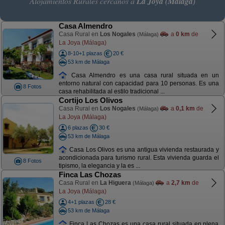
Alojamientos Rurales cercanos a
La Joya (Málaga)
Casa Almendro
Casa Rural en
Los Nogales
a
0 km
de
(Málaga)
La Joya (Málaga)
8-10+1 plazas
20 €
53 km de Málaga
Casa Almendro es una casa rural situada en un
entorno natural con capacidad para 10 personas. Es una
8 Fotos
casa rehabilitada al estilo tradicional ...
Cortijo Los Olivos
Casa Rural en
Los Nogales
a
0,1 km
de
(Málaga)
La Joya (Málaga)
6 plazas
30 €
53 km de Málaga
Casa Los Olivos es una antigua vivienda restaurada y
acondicionada para turismo rural. Esta vivienda guarda el
8 Fotos
tipismo, la elegancia y la es ...
Finca Las Chozas
Casa Rural en
La Higuera
a
2,7 km
de
(Málaga)
La Joya (Málaga)
4+1 plazas
28 €
53 km de Málaga
Finca Las Chozas es una casa rural situada en plena