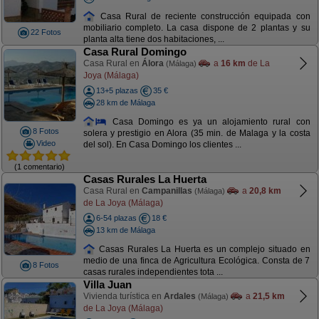
Casa Rural de reciente construcción equipada con
mobiliario completo. La casa dispone de 2 plantas y su
22 Fotos
planta alta tiene dos habitaciones, ...
Casa Rural Domingo
Casa Rural en
Álora
a
16 km
de La
(Málaga)
Joya (Málaga)
13+5 plazas
35 €
28 km de Málaga
Casa Domingo es ya un alojamiento rural con
8 Fotos
solera y prestigio en Alora (35 min. de Malaga y la costa
Video
del sol). En Casa Domingo los clientes ...
(1 comentario)
Casas Rurales La Huerta
Casa Rural en
Campanillas
a
20,8 km
(Málaga)
de La Joya (Málaga)
6-54 plazas
18 €
13 km de Málaga
Casas Rurales La Huerta es un complejo situado en
medio de una finca de Agricultura Ecológica. Consta de 7
8 Fotos
casas rurales independientes tota ...
Villa Juan
Vivienda turística en
Ardales
a
21,5 km
(Málaga)
de La Joya (Málaga)