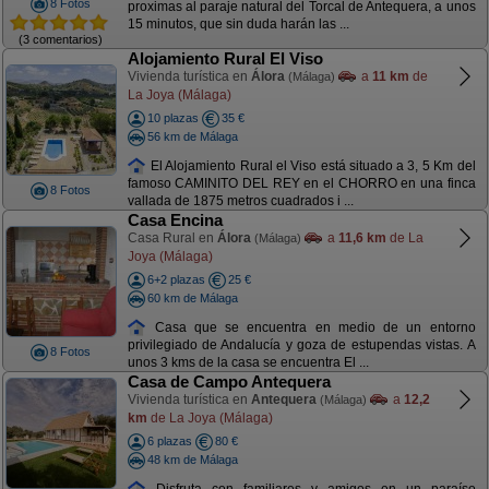
8 Fotos
proximas al paraje natural del Torcal de Antequera, a unos
15 minutos, que sin duda harán las ...
(3 comentarios)
Alojamiento Rural El Viso
Vivienda turística en
Álora
a
11 km
de
(Málaga)
La Joya (Málaga)
10 plazas
35 €
56 km de Málaga
El Alojamiento Rural el Viso está situado a 3, 5 Km del
famoso CAMINITO DEL REY en el CHORRO en una finca
8 Fotos
vallada de 1875 metros cuadrados i ...
Casa Encina
Casa Rural en
Álora
a
11,6 km
de La
(Málaga)
Joya (Málaga)
6+2 plazas
25 €
60 km de Málaga
Casa que se encuentra en medio de un entorno
privilegiado de Andalucía y goza de estupendas vistas. A
8 Fotos
unos 3 kms de la casa se encuentra El ...
Casa de Campo Antequera
Vivienda turística en
Antequera
a
12,2
(Málaga)
km
de La Joya (Málaga)
6 plazas
80 €
48 km de Málaga
Disfruta con familiares y amigos en un paraíso