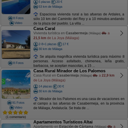
5 plazas
20 €
53 km de Málaga
Espaciosa vivienda rural a las afueras de Ardales, a
8 Fotos
sólo 10 km del Caminito del Rey y a 10 minutos andando
Video
de la plaza del pueblo. La villa ...
Casa Caral
Vivienda turística en
Casabermeja
a
(Málaga)
21,5 km
de La Joya (Málaga)
2-8+1 plazas
17 €
30 km de Málaga
Se alquila magnífica vivienda turística para máximo 8
personas. Acceso asfaltado, chimenea, leña gratis,
8 Fotos
barbacoa, se aceptan mascotas, a 15 ...
Casa Rural Mirador de Los Palomos
Casa Rural en
Casabermeja
a
22,9 km
(Málaga)
de La Joya (Málaga)
14 plazas
30 €
30 km de Málaga
Mirador de los Palomos es una casa de vacaciones en
91 Fotos
el campo a las afueras de Casabermeja, en la provincia
Video
de Málaga, Andalucía. Se trata de ...
(1 comentario)
Apartamentos Turísticos Altai
Apartamento en
Estación de Cártama
a
(Málaga)