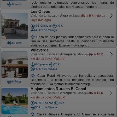
recientemente reformado conservando los muros de
8 Fotos
piedra y barro originales con 4 casas independ ...
Los Olivos
Vivienda turística en
Álora
a
9 km
de La
(Málaga)
Joya (Málaga)
4-8+2 plazas
37 €
40 km de Málaga
Casa de dos plantas, independientes para cuando la
familia sea numerosa hasta 8 personas. Totalmente
8 Fotos
equipada por igual. Exterior muy amplio ...
Villaverde
Vivienda turística en
Antequera
a
10,2
(Málaga)
km
de La Joya (Málaga)
6-8 plazas
20 €
40 km de Málaga
Casa Rural Villaverde es tranquila y acogedora.
Ofrecemos una casa para relajarse en el campo, con
8 Fotos
piscina de 10x4 metros, totalmente proteg ...
Alojamientos Rurales El Canal
Vivienda turística en
Antequera
a
10,6
(Málaga)
km
de La Joya (Málaga)
9-30+3 plazas
15 €
50 km de Málaga
Casas Rurales Antequera El Canal se encuentran