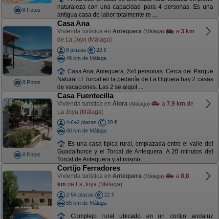
naturaleza con una capacidad para 4 personas. Es una
8 Fotos
antigua casa de labor totalmente re ...
Casa Ana
Vivienda turística en
Antequera
a
3 km
(Málaga)
de La Joya (Málaga)
8 plazas
22 €
49 km de Málaga
Casa Ana, Antequera, 2x4 personas. Cerca del Parque
Natural El Torcal en la pedanía de La Higuera hay 2 casas
8 Fotos
de vacaciones. Las 2 se alquil ...
Casa Fuentecilla
Vivienda turística en
Álora
a
7,9 km
de
(Málaga)
La Joya (Málaga)
4-6+2 plazas
20 €
40 km de Málaga
Es una casa típica rural, emplazada entre el valle del
Guadalhorce y el Torcal de Antequera. A 20 minutos del
8 Fotos
Torcal de Antequera y al mismo ...
Cortijo Ferradores
Vivienda turística en
Antequera
a
8,8
(Málaga)
km
de La Joya (Málaga)
2-54 plazas
22 €
65 km de Málaga
Complejo rural ubicado en un cortijo andaluz