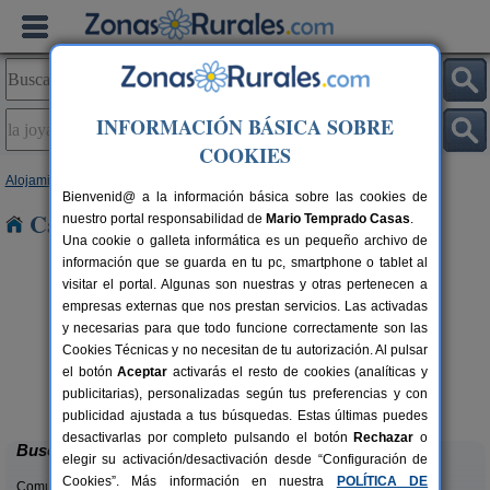
INFORMACIÓN BÁSICA SOBRE
COOKIES
Alojamientos
>
Andalucía
>
Málaga
> La Joya
Bienvenid@ a la información básica sobre las cookies de
Casas Rurales en La Joya
nuestro portal responsabilidad de
Mario Temprado Casas
.
Una cookie o galleta informática es un pequeño archivo de
información que se guarda en tu pc, smartphone o tablet al
visitar el portal. Algunas son nuestras y otras pertenecen a
empresas externas que nos prestan servicios. Las activadas
y necesarias para que todo funcione correctamente son las
Cookies Técnicas y no necesitan de tu autorización. Al pulsar
rs.
el botón
Aceptar
activarás el resto de cookies (analíticas y
 €
Villa Remedios
6-8 pers.
publicitarias), personalizadas según tus preferencias y con
20 €
Cuevas del Becerro (Málaga)
desde
publicidad ajustada a tus búsquedas. Estas últimas puedes
desactivarlas por completo pulsando el botón
Rechazar
o
Buscar
elegir su activación/desactivación desde “Configuración de
Cookies”. Más información en nuestra
POLÍTICA DE
Comunidades: