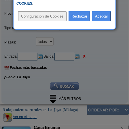
COOKIES
.
Provincias/Islas:
Tipo alquiler:
Plazas:
X
Entrada:
Salida:
Fechas más buscadas
pueblo:
La Joya
MÁS FILTROS
3 alojamientos rurales en La Joya (Málaga)
Ver en el mapa
Casa Encinar