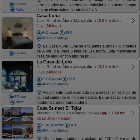
8 Fotos
terrenal. Vive una experiencia inolvidable en pleno campo
Video
con un clima soleado todo el año. N ...
Casa Luna
Casa Rural en
Álora
a
12,6 km
de La
(Málaga)
Joya (Málaga)
9+2 plazas
25 €
52 km de Málaga
La Casa Rural Luna se encuentra a unos 7 kilometros
de Álora, y a unos 5 kms de El Chorro. Esta maravillosa
8 Fotos
casa de alquiler con piscina pri ...
La Casa de Loto
Casa Rural en
Álora
a
13,2 km
de La
(Málaga)
Joya (Málaga)
2-4+2 plazas
40 €
40 km de Málaga
Alojamiento rural diseñado para ofrecer un servicio de
8 Fotos
calidad cuidando el mínimo detalle. Es un espacio rústico
Video
moderno creado para poder d ...
Casa Sunset El Tejar
Vivienda turística en
Almogía
a
13,8 km
(Málaga)
de La Joya (Málaga)
2-10+4 plazas
16 €
26 km de Málaga
Chalet independiente y aislado de 120 m2, y mas de