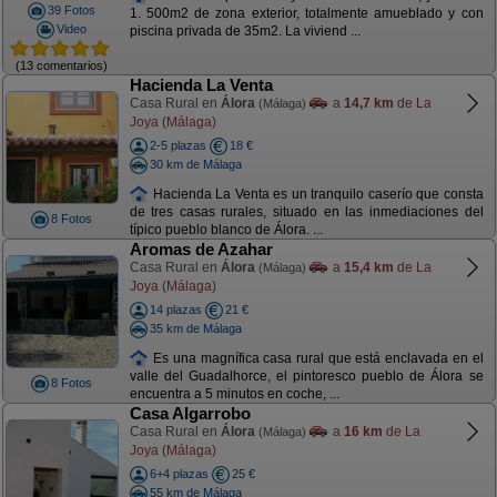
39 Fotos
1. 500m2 de zona exterior, totalmente amueblado y con
Video
piscina privada de 35m2. La viviend ...
(13 comentarios)
Hacienda La Venta
Casa Rural en
Álora
a
14,7 km
de La
(Málaga)
Joya (Málaga)
2-5 plazas
18 €
30 km de Málaga
Hacienda La Venta es un tranquilo caserío que consta
de tres casas rurales, situado en las inmediaciones del
8 Fotos
típico pueblo blanco de Álora. ...
Aromas de Azahar
Casa Rural en
Álora
a
15,4 km
de La
(Málaga)
Joya (Málaga)
14 plazas
21 €
35 km de Málaga
Es una magnífica casa rural que está enclavada en el
valle del Guadalhorce, el pintoresco pueblo de Álora se
8 Fotos
encuentra a 5 minutos en coche, ...
Casa Algarrobo
Casa Rural en
Álora
a
16 km
de La
(Málaga)
Joya (Málaga)
6+4 plazas
25 €
55 km de Málaga