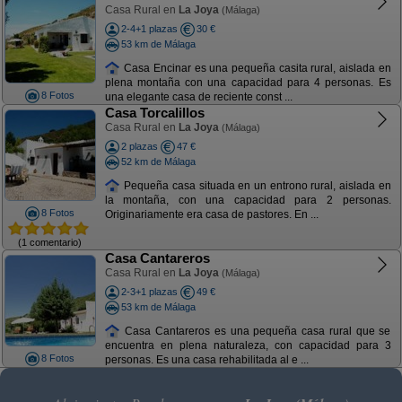
Casa Rural en
La Joya
(Málaga)
2-4+1 plazas
30 €
53 km de Málaga
Casa Encinar es una pequeña casita rural, aislada en
plena montaña con una capacidad para 4 personas. Es
8 Fotos
una elegante casa de reciente const ...
Casa Torcalillos
Casa Rural en
La Joya
(Málaga)
2 plazas
47 €
52 km de Málaga
Pequeña casa situada en un entrono rural, aislada en
la montaña, con una capacidad para 2 personas.
8 Fotos
Originariamente era casa de pastores. En ...
(1 comentario)
Casa Cantareros
Casa Rural en
La Joya
(Málaga)
2-3+1 plazas
49 €
53 km de Málaga
Casa Cantareros es una pequeña casa rural que se
encuentra en plena naturaleza, con capacidad para 3
8 Fotos
personas. Es una casa rehabilitada al e ...