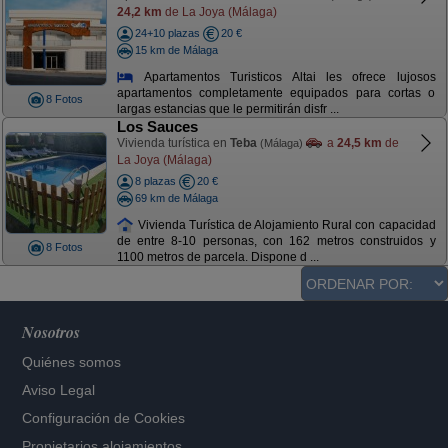
24,2 km
de La Joya (Málaga)
24+10 plazas
20 €
15 km de Málaga
Apartamentos Turisticos Altai les ofrece lujosos
apartamentos completamente equipados para cortas o
8 Fotos
largas estancias que le permitirán disfr ...
Los Sauces
Vivienda turística en
Teba
a
24,5 km
de
(Málaga)
La Joya (Málaga)
8 plazas
20 €
69 km de Málaga
Vivienda Turística de Alojamiento Rural con capacidad
de entre 8-10 personas, con 162 metros construidos y
8 Fotos
1100 metros de parcela. Dispone d ...
Nosotros
Quiénes somos
Aviso Legal
Configuración de Cookies
Propietarios alojamientos