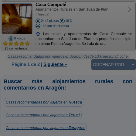
Casa Campolé
Apartamentos Rurales en
San Juan de Plan
(Huesca)
24+2 plazas
18 €
146 km de Huesca
Las casas y apartamentos de Casa Campolé se
8 Fotos
encuentran en San Juan de Plan, un pequeño municipio,
en pleno Pirineo Aragonés. Se trata de una ...
(3 comentarios)
Casas recomendadas por viajeros en Aragón
desde
13
€ persona/noche.
Página 1 de 2
|
Siguiente »
Buscar más alojamientos rurales con
comentarios en Aragón:
Casas recomendadas por viajeros en
Huesca
Casas recomendadas por viajeros en
Teruel
Casas recomendadas por viajeros en
Zaragoza