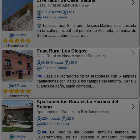
El Mirador de Casa Maitina
Casa Rural en
Abejuela
(Teruel)
2-7+2 plazas
18 €
74 km de Teruel
La casa rural, El mirador de casa Maitina, está ubicada
en la calle principal del pueblo de Abejuela, comarca de
8 Fotos
Gudar-Javalambre. La constr ...
(1 comentario)
Casa Rural Los Diegos
Casa Rural en
Navarrete del Río
(Teruel)
8-15+3 plazas
25 €
77 km de Teruel
Casa de labradores típica aragonesa con 6 amplias
habitaciones con vistas a los campos del entorno. Tiene 3
8 Fotos
cuartos de baño, salón comedor, ...
(3 comentarios)
Apartamentos Rurales La Pardina del
Solano
Apartamentos Rurales en
Berdún
(Huesca)
22+4 plazas
22 €
80 km de Huesca
La Pardina del Solano, también llamada de
8 Fotos
Javierremartes, es un extenso y moderno complejo