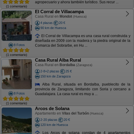
agropecuario y ahora también turístico. Sus recur ...
(1 comentario)
El Corral de Villacampa
Casa Rural en
Mondot
(Huesca)
4 plazas
20 €
90 km de Huesca
El Corral de Villacampa es una casa rural construida y
diseñada en 2009 con la madera y la piedra original de la
8 Fotos
Comarca del Sobrarbe, en Hu ...
(1 comentario)
Casa Rural Alba Rural
Casa Rural en
Bordalba
(Zaragoza)
2-8+2 plazas
25 €
150 km de Zaragoza
Alba Rural, situada en Bordalba, pueblecito de la
provincia de Zaragoza, limitando con Soria y cercano a
8 Fotos
Guadalajara. La casa rural es muy a ...
(1 comentario)
Arcos de Solana
Apartamento en
Vilas del Turbón
(Huesca)
2-20 plazas
20 €
120 km de Huesca
Los Arcos de solana constan de 4 apartamentos