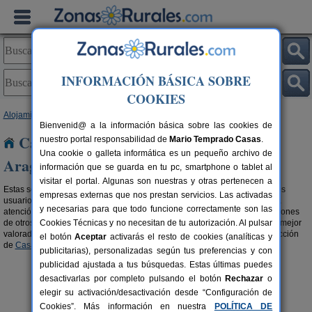
INFORMACIÓN BÁSICA SOBRE
COOKIES
Alojamientos
>
Casas recomendadas por viajeros
> Aragón
Bienvenid@ a la información básica sobre las cookies de
Casas recomendadas por viajeros en
nuestro portal responsabilidad de
Mario Temprado Casas
.
Una cookie o galleta informática es un pequeño archivo de
Aragón
información que se guarda en tu pc, smartphone o tablet al
visitar el portal. Algunas son nuestras y otras pertenecen a
Estas son las casa recomendadas en turismo rural mejor valoradas por los
empresas externas que nos prestan servicios. Las activadas
usuarios. Por su ubicación, por sus servicios, por sus instalaciones, por la
y necesarias para que todo funcione correctamente son las
atención del propietario,... Si eres de los que eligen escuchando las opiniones
de otros viajeros, estos son los
Cookies Técnicas y no necesitan de tu autorización. Al pulsar
alojamientos recomendados en Aragón
mejor
valorados. Si prefieres aprovechar grandes descuentos, visita nuestra sección
el botón
Aceptar
activarás el resto de cookies (analíticas y
de
Casas Rurales con ofertas en Aragón
.
publicitarias), personalizadas según tus preferencias y con
publicidad ajustada a tus búsquedas. Estas últimas puedes
desactivarlas por completo pulsando el botón
Rechazar
o
elegir su activación/desactivación desde “Configuración de
Cookies”. Más información en nuestra
POLÍTICA DE