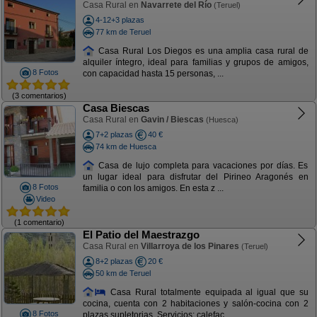
Casa Rural en
Navarrete del Río
(Teruel)
4-12+3 plazas
77 km de Teruel
Casa Rural Los Diegos es una amplia casa rural de
alquiler íntegro, ideal para familias y grupos de amigos,
8 Fotos
con capacidad hasta 15 personas, ...
(3 comentarios)
Casa Biescas
Casa Rural en
Gavin / Biescas
(Huesca)
7+2 plazas
40 €
74 km de Huesca
Casa de lujo completa para vacaciones por días. Es
un lugar ideal para disfrutar del Pirineo Aragonés en
8 Fotos
familia o con los amigos. En esta z ...
Video
(1 comentario)
El Patio del Maestrazgo
Casa Rural en
Villarroya de los Pinares
(Teruel)
8+2 plazas
20 €
50 km de Teruel
Casa Rural totalmente equipada al igual que su
cocina, cuenta con 2 habitaciones y salón-cocina con 2
8 Fotos
plazas supletorias. Servicios: calefac ...