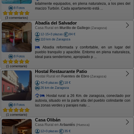
totalmente equipados, en plena naturaleza, a los pies del
8 Fotos
macizo Turbón. Cada apartamento está ...
(3 comentarios)
Abadía del Salvador
Casa Rural en
Murillo de Gallego
(Zaragoza)
12-15+3 plazas
84 €
110 km de Zaragoza
Abadia reformada y confortable, en un lugar del
pueblo tranquilo y apacible. Entorno en plena naturaleza,
8 Fotos
ideal para senderismo, apropiado p ...
(1 comentario)
Hostal Restaurante Patio
Hostal Rural en
Fuentes de Ebro
(Zaragoza)
42+8 plazas
18 €
26 km de Zaragoza
Hostal rural a 26 Km. de zaragoza, conectado por
autovia, situado en la parte alta del pueblo colindante con
8 Fotos
las zonas verdes y parajes natu ...
(1 comentario)
Casa Olibán
Casa Rural en
Arbaniés
(Huesca)
12+3 plazas
35 €