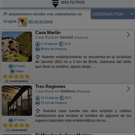
MÁS FILTROS
39 alojamientos rurales con comentarios en
Aragón
Ver en el mapa
Casa Martín
Casa Rural en
Sarvisé
(Huesca)
2-14 plazas
13 €
98 km de Huesca
Nuestro establecimiento se encuentra en la localidad
de Sarvisé (863 m) a 3 km de Broto, cabecera del Valle
8 Fotos
que lleva su nombre, aguas abajo ...
Video
(2 comentarios)
Tres Regiones
Casa Rural en
Ontiñena
(Huesca)
12+6 plazas
30 €
75 km de Huesca
Nuestra casa cuenta con seis amplias y cálidas
habitaciones que reciben el nombre de algunos de los
8 Fotos
lugares naturales más emblemáticos de nu ...
(1 comentario)