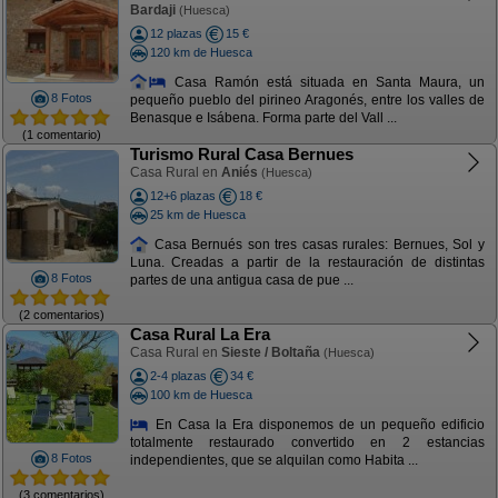
Bardaji
(Huesca)
12 plazas
15 €
120 km de Huesca
Casa Ramón está situada en Santa Maura, un
8 Fotos
pequeño pueblo del pirineo Aragonés, entre los valles de
Benasque e Isábena. Forma parte del Vall ...
(1 comentario)
Turismo Rural Casa Bernues
Casa Rural en
Aniés
(Huesca)
12+6 plazas
18 €
25 km de Huesca
Casa Bernués son tres casas rurales: Bernues, Sol y
Luna. Creadas a partir de la restauración de distintas
8 Fotos
partes de una antigua casa de pue ...
(2 comentarios)
Casa Rural La Era
Casa Rural en
Sieste / Boltaña
(Huesca)
2-4 plazas
34 €
100 km de Huesca
En Casa la Era disponemos de un pequeño edificio
totalmente restaurado convertido en 2 estancias
8 Fotos
independientes, que se alquilan como Habita ...
(3 comentarios)