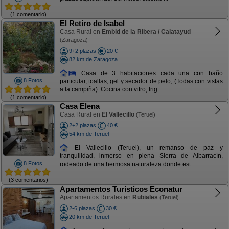
(1 comentario)
El Retiro de Isabel
Casa Rural en
Embid de la Ribera / Calatayud
(Zaragoza)
9+2 plazas
20 €
82 km de Zaragoza
Casa de 3 habitaciones cada una con baño
8 Fotos
particular, toallas, gel y secador de pelo, (Todas con vistas
a la campiña). Cocina con vitro, frig ...
(1 comentario)
Casa Elena
Casa Rural en
El Vallecillo
(Teruel)
2+2 plazas
40 €
54 km de Teruel
El Vallecillo (Teruel), un remanso de paz y
tranquilidad, inmerso en plena Sierra de Albarracín,
8 Fotos
rodeado de una hermosa naturaleza donde est ...
(3 comentarios)
Apartamentos Turísticos Econatur
Apartamentos Rurales en
Rubiales
(Teruel)
2-6 plazas
30 €
20 km de Teruel