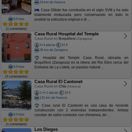
18 km de Huesca
Casa Olibán fue construida en el siglo XVIII y ha sido
totalmente restaurada pero conservando en todo lo
8 Fotos
posible la estructura original e id ...
(1 comentario)
Casa Rural Hospital del Temple
Casa Rural en
Boquiñeni
(Zaragoza)
4+3 plazas
22 €
35 km de Zaragoza
Hospital del Temple Casa Rural, ubicada en
Boquiñeni (Zaragoza) en la ribera del Rio Ebro cerca del
8 Fotos
Embalse de La Loteta, un paraíso natural ...
(3 comentarios)
Casa Rural El Cantonet
Casa Rural en
Chía
(Huesca)
2-4+1 plazas
19 €
131 km de Huesca
Casa rural El Cantonet es una casa de reciente
construcción con 2 viviendas independientes. Ambas
8 Fotos
constan de salón-comedor con chimenea, ter ...
(1 comentario)
Los Diegos