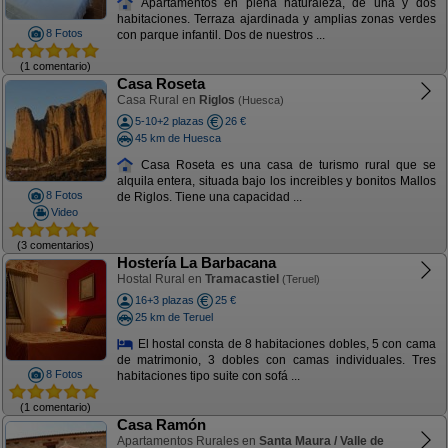
Apartamentos en plena naturaleza, de una y dos
habitaciones. Terraza ajardinada y amplias zonas verdes
8 Fotos
con parque infantil. Dos de nuestros ...
(1 comentario)
Casa Roseta
Casa Rural en
Riglos
(Huesca)
5-10+2 plazas
26 €
45 km de Huesca
Casa Roseta es una casa de turismo rural que se
alquila entera, situada bajo los increibles y bonitos Mallos
8 Fotos
de Riglos. Tiene una capacidad ...
Video
(3 comentarios)
Hostería La Barbacana
Hostal Rural en
Tramacastiel
(Teruel)
16+3 plazas
25 €
25 km de Teruel
El hostal consta de 8 habitaciones dobles, 5 con cama
de matrimonio, 3 dobles con camas individuales. Tres
8 Fotos
habitaciones tipo suite con sofá ...
(1 comentario)
Casa Ramón
Apartamentos Rurales en
Santa Maura / Valle de