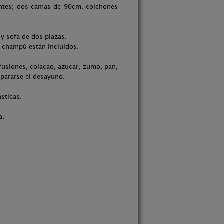
nantes; dos camas de 90cm. colchones
y sofa de dos plazas.
 y champú están incluidos.
nfusiones, colacao, azucar, zumo, pan,
pararse el desayuno.
ásticas.
a.