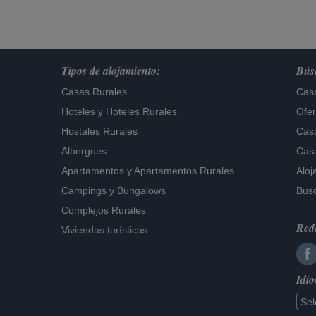
Tipos de alojamiento:
Búsq
Casas Rurales
Casa
Hoteles
y
Hoteles Rurales
Ofer
Hostales Rurales
Casa
Albergues
Casa
Apartamentos
y
Apartamentos Rurales
Aloj
Campings y Bungalows
Busc
Complejos Rurales
Rede
Viviendas turísticas
Idi