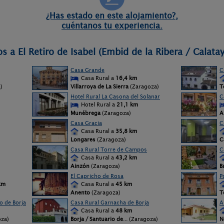
¿Has estado en este alojamiento?,
cuéntanos tu experiencia.
s a El Retiro de Isabel (Embid de la Ribera / Calata
Casa Grande
C
Casa Rural a
16,4 km
)
Villarroya de La Sierra
(Zaragoza)
T
Hotel Rural La Casona del Solanar
C
Hotel Rural a
21,1 km
Munébrega
(Zaragoza)
A
Casa Gracia
C
Casa Rural a
35,8 km
Longares
(Zaragoza)
C
Casa Rural Torre de Campos
C
Casa Rural a
43,2 km
Ainzón
(Zaragoza)
B
El Capricho de Rosa
P
km
Casa Rural a
45 km
Anento
(Zaragoza)
T
 de Borja
Casa Rural Garnacha de Borja
A
Casa Rural a
48 km
oza)
Borja / Santuario de
... (Zaragoza)
N