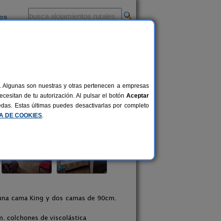
ios
-
al. Algunas son nuestras y otras pertenecen a empresas
cesitan de tu autorización. Al pulsar el botón
Aceptar
uedas. Estas últimas puedes desactivarlas por completo
CA DE COOKIES
.
n una cama King y dos camas de 90cm.
m. colchones de viscolástica