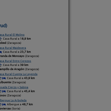
yud)
asa Rural El Molino
Casa Rural a
18,9 km
obed
(Zaragoza)
asa Rural Maidevera
Casa Rural a
23,7 km
randa de Moncayo
(Zaragoza)
asa Rural Entre Cerezos
Casa Rural a
39 km
ampillo de Aragón
(Zaragoza)
asa Rural Cuenta La Leyenda
Casa Rural a
43,9 km
ulbuente
(Zaragoza)
osada Cierzo y Sabina
Casa Rural a
45,4 km
osos
(Zaragoza)
lbergue La Arboleda
Albergue a
48,7 km
oviercas
(Soria)