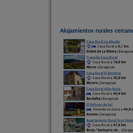
Alojamientos rurales cercano
Casa Rural La Abuela
Casa Rural a
0,1 km
Embid de La Ribera
(Zaragoza
Trasvilla Casa Rural
Casa Rural a
19,8 km
Moros
(Zaragoza)
Casa Rural El Romeral
Casa Rural a
30,9 km
Murero
(Zaragoza)
Casa Rural Alba Rural
Casa Rural a
40,4 km
Bordalba
(Zaragoza)
El Refugio de Sol
Vivienda turística a
44,9 
Anento
(Zaragoza)
Apartamento Rural Ecce Homo
Casa Rural a
47,8 km
Borja / Santuario de
... (Zarag