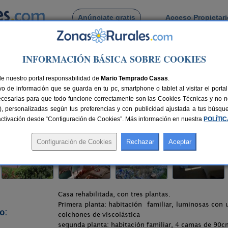
Anúnciate gratis
Acceso Propietar
Busca por pueblo
INFORMACIÓN BÁSICA SOBRE COOKIES
de la Ribera
> El Retiro de Isabel
de nuestro portal responsabilidad de
Mario Temprado Casas
.
o de información que se guarda en tu pc, smartphone o tablet al visitar el port
/ Calatayud (Zaragoza)
ecesarias para que todo funcione correctamente son las Cookies Técnicas y no ne
rias), personalizadas según tus preferencias y con publicidad ajustada a tus búsq
nes
9+2 plazas
82 km de Zaragoza
Compartir:
sactivación desde “Configuración de Cookies”. Más información en nuestra
POLÍTI
Casa rehabilitada, con tres plantas.
Primera planta: habitación familiar, luminosas co
o:
colchones de viscolástica
segunda planta: habitación familiar, 4 camas de 90c