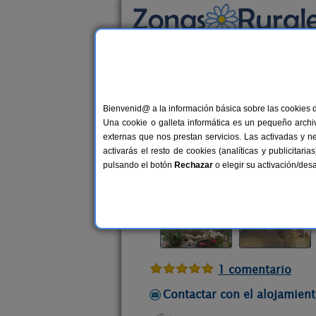
Busca por alojamiento
Alojamientos
>
Aragón
>
Zaragoza
>
Embid 
Bienvenid@ a la información básica sobre las cookies 
El Retiro de Isabel
Una cookie o galleta informática es un pequeño archiv
Casa Rural en Embid de la Ribera 
externas que nos prestan servicios. Las activadas y n
activarás el resto de cookies (analíticas y publicita
Alquiler completo y por habitacio
pulsando el botón
Rechazar
o elegir su activación/de
1 comentario
Contactar con el alojamient