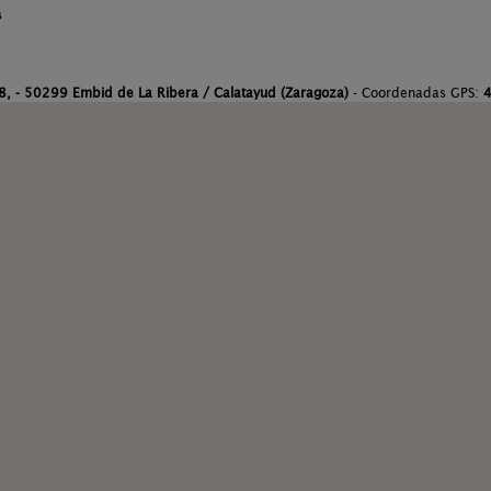
s
 8, - 50299 Embid de La Ribera / Calatayud (Zaragoza)
- Coordenadas GPS:
4