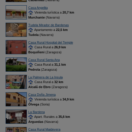
Cabanillas
(Navarra)
Casa Angelita
Vivienda turística a
20,7 km
Murchante
(Navarra)
Tudela Mirador de Bardenas
Apartamento a
22,5 km
Tudela
(Navarra)
Casa Rural Hospital del Temple
Casa Rural a
26,9 km
Boquiñeni
(Zaragoza)
Casa Rural Santa Ana
Casa Rural a
31,1 km
Pedrola
(Zaragoza)
La Palmera de La Insula
Casa Rural a
32 km
Alcalá de Ebro
(Zaragoza)
Casa Doña Jimena
Vivienda turística a
34,9 km
Ólvega
(Soria)
La Bardena
Apart. Rurales a
35,6 km
Arguedas
(Navarra)
Casa Rural Maidevera