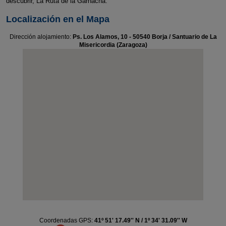
descubrir, La Ruta de la Garnacha.
Localización en el Mapa
Dirección alojamiento:
Ps. Los Alamos, 10 - 50540 Borja / Santuario de La
Misericordia (Zaragoza)
Coordenadas GPS:
41º 51' 17.49'' N / 1º 34' 31.09'' W