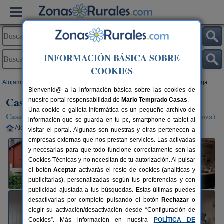
INFORMACIÓN BÁSICA SOBRE
COOKIES
Alojamientos
>
Aragón
>
Zaragoza
>
Borja
> Casa Rural Garnacha de Borja
Bienvenid@ a la información básica sobre las cookies de
Casa Rural Garnacha de Borja
nuestro portal responsabilidad de
Mario Temprado Casas
.
Una cookie o galleta informática es un pequeño archivo de
Casa Rural en Borja / Santuario de La Misericordia (Zaragoza)
información que se guarda en tu pc, smartphone o tablet al
Alquiler completo
7+4 plazas
70 km de Zaragoza
visitar el portal. Algunas son nuestras y otras pertenecen a
empresas externas que nos prestan servicios. Las activadas
y necesarias para que todo funcione correctamente son las
Cookies Técnicas y no necesitan de tu autorización. Al pulsar
el botón
Aceptar
activarás el resto de cookies (analíticas y
publicitarias), personalizadas según tus preferencias y con
publicidad ajustada a tus búsquedas. Estas últimas puedes
desactivarlas por completo pulsando el botón
Rechazar
o
elegir su activación/desactivación desde “Configuración de
Cookies”. Más información en nuestra
POLÍTICA DE