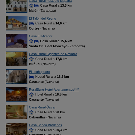
Casa Rural Palacete Magaña
Casa Rural a
13,3 km
Malón
(Zaragoza)
El Talón del Reyno
Casa Rural a
14,6 km
Cortes
(Navarra)
Casa El Mirador
Casa Rural a
15,4 km
Santa Cruz del Moncayo
(Zaragoza)
Casa Rural Gigantes de Navarra
Casa Rural a
17,8 km
Buñuel
(Navarra)
El Lechuguero
Hostal Rural a
18,2 km
Cascante
(Navarra)
RuralSuite Hotel-Apartamentos****
Hotel Rural a
18,5 km
Cascante
(Navarra)
Casa Rural Óscar
Casa Rural a
20 km
Cabanillas
(Navarra)
Casa Senda Bardenas
Casa Rural a
20,3 km