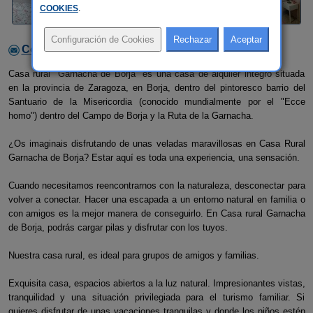
COOKIES
.
Contactar con el alojamiento
Casa rural "Garnacha de Borja" es una casa de alquiler integro situada
en la provincia de Zaragoza, en Borja, dentro del pintoresco barrio del
Santuario de la Misericordia (conocido mundialmente por el "Ecce
homo") dentro del Campo de Borja y la Ruta de la Garnacha.
¿Os imaginais disfrutando de unas veladas maravillosas en Casa Rural
Garnacha de Borja? Estar aquí es toda una experiencia, una sensación.
Cuando necesitamos reencontrarnos con la naturaleza, desconectar para
volver a conectar. Hacer una escapada a un entorno natural en familia o
con amigos es la mejor manera de conseguirlo. En Casa rural Garnacha
de Borja, podrás cargar pilas y disfrutar con los tuyos.
Nuestra casa rural, es ideal para grupos de amigos y familias.
Exquisita casa, espacios abiertos a la luz natural. Impresionantes vistas,
tranquilidad y una situación privilegiada para el turismo familiar. Si
quieres disfrutar de unas vacaciones tranquilas y donde los niños estén