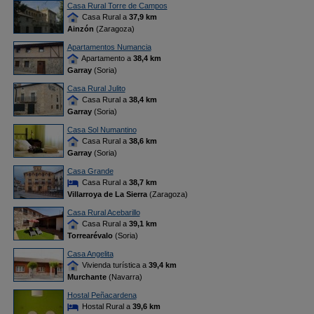
Casa Rural Torre de Campos
Casa Rural a
37,9 km
Ainzón
(Zaragoza)
Apartamentos Numancia
Apartamento a
38,4 km
Garray
(Soria)
Casa Rural Julito
Casa Rural a
38,4 km
Garray
(Soria)
Casa Sol Numantino
Casa Rural a
38,6 km
Garray
(Soria)
Casa Grande
Casa Rural a
38,7 km
Villarroya de La Sierra
(Zaragoza)
Casa Rural Acebarillo
Casa Rural a
39,1 km
Torrearévalo
(Soria)
Casa Angelita
Vivienda turística a
39,4 km
Murchante
(Navarra)
Hostal Peñacardena
Hostal Rural a
39,6 km