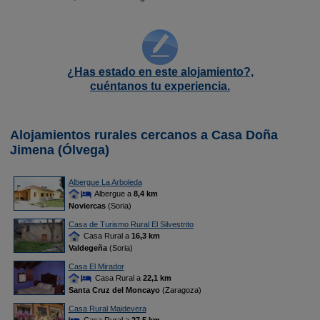
¿Has estado en este alojamiento?,
cuéntanos tu experiencia.
Alojamientos rurales cercanos a Casa Doña
Jimena (Ólvega)
Albergue La Arboleda
Albergue a
8,4 km
Noviercas
(Soria)
Casa de Turismo Rural El Silvestrito
Casa Rural a
16,3 km
Valdegeña
(Soria)
Casa El Mirador
Casa Rural a
22,1 km
Santa Cruz del Moncayo
(Zaragoza)
Casa Rural Maidevera