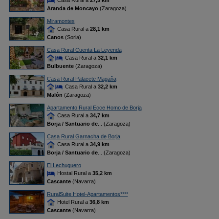
Casa Rural a
27,5 km
Aranda de Moncayo
(Zaragoza)
Miramontes
Casa Rural a
28,1 km
Canos
(Soria)
Casa Rural Cuenta La Leyenda
Casa Rural a
32,1 km
Bulbuente
(Zaragoza)
Casa Rural Palacete Magaña
Casa Rural a
32,2 km
Malón
(Zaragoza)
Apartamento Rural Ecce Homo de Borja
Casa Rural a
34,7 km
Borja / Santuario de
... (Zaragoza)
Casa Rural Garnacha de Borja
Casa Rural a
34,9 km
Borja / Santuario de
... (Zaragoza)
El Lechuguero
Hostal Rural a
35,2 km
Cascante
(Navarra)
RuralSuite Hotel-Apartamentos****
Hotel Rural a
36,8 km
Cascante
(Navarra)