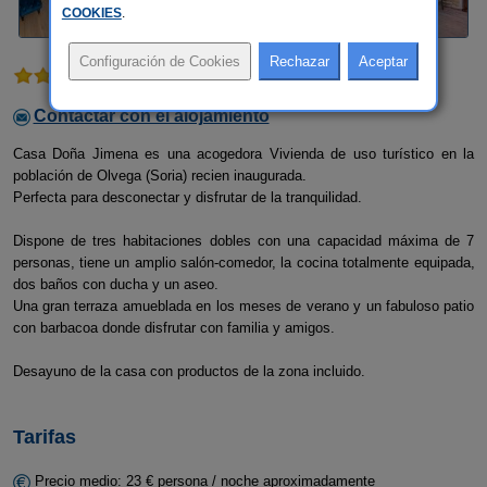
COOKIES
.
1 comentario
Contactar con el alojamiento
Casa Doña Jimena es una acogedora Vivienda de uso turístico en la
población de Olvega (Soria) recien inaugurada.
Perfecta para desconectar y disfrutar de la tranquilidad.
Dispone de tres habitaciones dobles con una capacidad máxima de 7
personas, tiene un amplio salón-comedor, la cocina totalmente equipada,
dos baños con ducha y un aseo.
Una gran terraza amueblada en los meses de verano y un fabuloso patio
con barbacoa donde disfrutar con familia y amigos.
Desayuno de la casa con productos de la zona incluido.
Tarifas
Precio medio: 23 € persona / noche aproximadamente