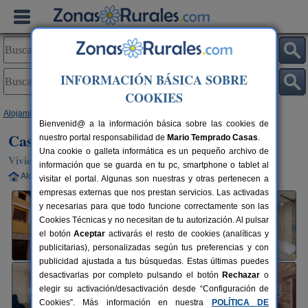
INFORMACIÓN BÁSICA SOBRE
COOKIES
Alojamientos
>
Castilla y León
>
Soria
>
Ólvega
> Casa Doña Jimena
Bienvenid@ a la información básica sobre las cookies de
Casa Doña Jimena
nuestro portal responsabilidad de
Mario Temprado Casas
.
Una cookie o galleta informática es un pequeño archivo de
Vivienda turística en Ólvega (Soria)
información que se guarda en tu pc, smartphone o tablet al
Alquiler completo
7 plazas
49 km de Soria
visitar el portal. Algunas son nuestras y otras pertenecen a
empresas externas que nos prestan servicios. Las activadas
y necesarias para que todo funcione correctamente son las
Cookies Técnicas y no necesitan de tu autorización. Al pulsar
el botón
Aceptar
activarás el resto de cookies (analíticas y
publicitarias), personalizadas según tus preferencias y con
publicidad ajustada a tus búsquedas. Estas últimas puedes
desactivarlas por completo pulsando el botón
Rechazar
o
elegir su activación/desactivación desde “Configuración de
Cookies”. Más información en nuestra
POLÍTICA DE