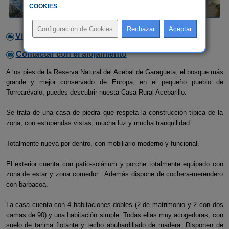
COOKIES
.
Video
Contactar con el alojamiento
A los pies de la Reserva Natural del Acebal de Garagüeta, el bosque más
grande y mejor conservado de Europa, en el pequeño pueblo de
Torrearévalo, puedes descubrir nuesta Casa Rural Acebarillo.
Se trata de una casa de piedra que respeta la construcción típica de la
zona, con estupendas vistas, mucha luz y mucha tranquilidad.
Totalmente nueva por dentro, con mobiliario moderno y funcional.
El exterior cuenta con patio-solárium y porche totalmente equipado con
zona de estar y zona comedor. Además dispone de cochera-merendero
con barbacoa.
La casa cuenta con 4 habitaciones dobles (2 de matrimonio y 2 con dos
camas de 90) y una habitación simple. Todas ellas muy acogedoras, con
suelo de tarima flotante y techo abuhardillado de madera. Disponen de