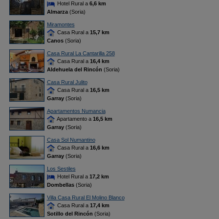
Hotel Rural a
6,6 km
Almarza
(Soria)
Miramontes
Casa Rural a
15,7 km
Canos
(Soria)
Casa Rural La Cantarilla 258
Casa Rural a
16,4 km
Aldehuela del Rincón
(Soria)
Casa Rural Julito
Casa Rural a
16,5 km
Garray
(Soria)
Apartamentos Numancia
Apartamento a
16,5 km
Garray
(Soria)
Casa Sol Numantino
Casa Rural a
16,6 km
Garray
(Soria)
Los Sestiles
Hotel Rural a
17,2 km
Dombellas
(Soria)
Villa Casa Rural El Molino Blanco
Casa Rural a
17,4 km
Sotillo del Rincón
(Soria)