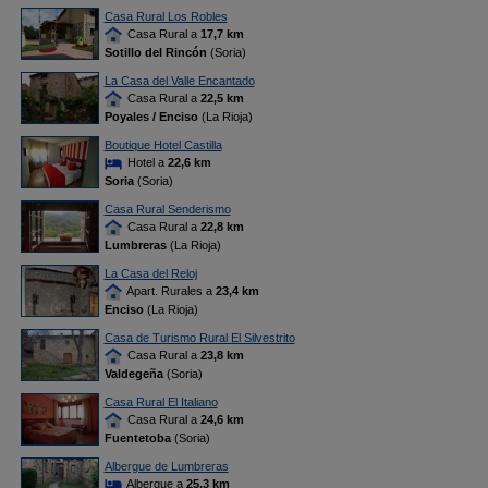
Casa Rural Los Robles
Casa Rural a
17,7 km
Sotillo del Rincón
(Soria)
La Casa del Valle Encantado
Casa Rural a
22,5 km
Poyales / Enciso
(La Rioja)
Boutique Hotel Castilla
Hotel a
22,6 km
Soria
(Soria)
Casa Rural Senderismo
Casa Rural a
22,8 km
Lumbreras
(La Rioja)
La Casa del Reloj
Apart. Rurales a
23,4 km
Enciso
(La Rioja)
Casa de Turismo Rural El Silvestrito
Casa Rural a
23,8 km
Valdegeña
(Soria)
Casa Rural El Italiano
Casa Rural a
24,6 km
Fuentetoba
(Soria)
Albergue de Lumbreras
Albergue a
25,3 km