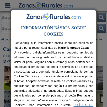
INFORMACIÓN BÁSICA SOBRE
COOKIES
Alojamientos
>
Castilla y León
>
Soria
>
Torrearévalo
> Casa Rural Acebarillo
Bienvenid@ a la información básica sobre las cookies de
Casa Rural Acebarillo
nuestro portal responsabilidad de
Mario Temprado Casas
.
Una cookie o galleta informática es un pequeño archivo de
Casa Rural en Torrearévalo (Soria)
información que se guarda en tu pc, smartphone o tablet al
Alquiler completo
8+3 plazas
31 km de Soria
visitar el portal. Algunas son nuestras y otras pertenecen a
empresas externas que nos prestan servicios. Las activadas
y necesarias para que todo funcione correctamente son las
Cookies Técnicas y no necesitan de tu autorización. Al pulsar
el botón
Aceptar
activarás el resto de cookies (analíticas y
publicitarias), personalizadas según tus preferencias y con
publicidad ajustada a tus búsquedas. Estas últimas puedes
desactivarlas por completo pulsando el botón
Rechazar
o
elegir su activación/desactivación desde “Configuración de
Cookies”. Más información en nuestra
POLÍTICA DE