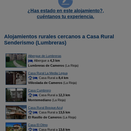
¿Has estado en este alojamiento?,
cuéntanos tu experiencia.
Alojamientos rurales cercanos a Casa Rural
Senderismo (Lumbreras)
Albergue de Lumbreras
Albergue a
4,3 km
Lumbreras de Cameros
(La Rioja)
Casa Rural La Media Legua
Casa Rural a
8,4 km
Villoslada de Cameros
(La Rioja)
Casa Cumbrero
Casa Rural a
12,3 km
Montemediano
(La Rioja)
Casa Rural Bosque Azul
Casa Rural a
13,5 km
El Rasillo de Cameros
(La Rioja)
Casa El Olmo
Casa Rural a
13,6 km