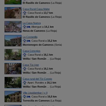
El Rasillo de Cameros
(La Rioja)
Casa Rural Casa Mabe
Casa Rural a
13,7 km
El Rasillo de Cameros
(La Rioja)
La Casa Nueva
Albergue a
14,1 km
Nieva de Cameros
(La Rioja)
La Costanilla
Casa Rural a
15,2 km
Montenegro de Cameros
(Soria)
Casa Concejos
Casa Rural a
16,1 km
Velilla / San Román
... (La Rioja)
Casa Tía Upe
Casa Rural a
16,1 km
Velilla / San Román
... (La Rioja)
Casa rural del Tío Conejo
Apart. Rurales a
16,1 km
Velilla / San Román
... (La Rioja)
Villa Liquidambar I y II
Casa Rural a
16,5 km
Torrecilla en Cameros
(La Rioja)