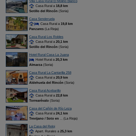
Villa Casa Rural El Molino Blanco
Casa Rural a
18,8 km
Sotillo del Rincón
(Soria)
Casa Senderuela
Casa Rural a
19,8 km
Panzares
(La Rioja)
Casa Rural Los Robles
Casa Rural a
20,1 km
Sotillo del Rincón
(Soria)
Hotel Rural Casa La Juana
Hotel Rural a
20,3 km
Almarza
(Soria)
Casa Rural La Cantarilla 258
Casa Rural a
20,9 km
Aldehuela del Rincón
(Soria)
Casa Rural Acebarillo
Casa Rural a
22,8 km
Torrearévalo
(Soria)
Casa del Cañón de Río Leza
Casa Rural a
24,1 km
Trevijano / Soto en
... (La Rioja)
La Casa del Reloj
Apart. Rurales a
25,3 km