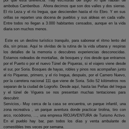
por qué esta diferencia. Hay escrituras del siglo XI que hablan de
ambobus Camberibus . Ahora decimos que son dos valles y dos sierras.
El río Leza y el río Iregua, que descienden hasta el río Ebro. Y en sus
orillas se reparten una docena de pueblos y sus aldeas en cada valle.
Entre todos no llegan a 3.000 habitantes censados, aunque en la vida
diaria son muchos menos.
Este es un destino turístico tranquilo, para saborear el ritmo lento del
día, sin prisas. Aquí te olvidas de la rutina de la vida urbana y respiras
los detalles de la memoria o descubres experiencias desconocidas.
Estamos rodeados de montañas, de bosques y ríos desde que entramos
por el Puerto o por el nuevo Túnel de Piqueras, si el viajero viene desde
el sur, por Soria. Bosques de hayas, robles y pinos nos acompañan junto
al río Piqueras, primero, y el río Iregua, después, por el Camero Nuevo,
por la carretera nacional 111 que viene de Soria. Sólo 52 kilómetros nos
separan de la ciudad de Logroño. Desde aquí, hasta las Peñas del Iregua
y el túnel de Viguera se nos presentan muchas tentaciones para
descubrir.
Servicios,- Muy cerca de la casa se encuentra, un parque infantil, una
zona recreativa , un parque aventura donde practicar tirolina, tiro con
arco, rocódromo, …, una empresa RIOJAVENTURA de Turismo Activo.
En el pueblo hay bar, pan todos los días y venta ambulante de
comestibles tres veces por semana.