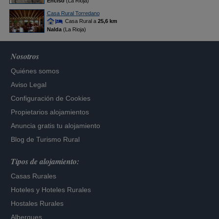
Enciso
(La Rioja)
Casa Rural Torredano
Casa Rural a
25,6 km
Nalda
(La Rioja)
Nosotros
Quiénes somos
Aviso Legal
Configuración de Cookies
Propietarios alojamientos
Anuncia gratis tu alojamiento
Blog de Turismo Rural
Tipos de alojamiento:
Casas Rurales
Hoteles
y
Hoteles Rurales
Hostales Rurales
Albergues