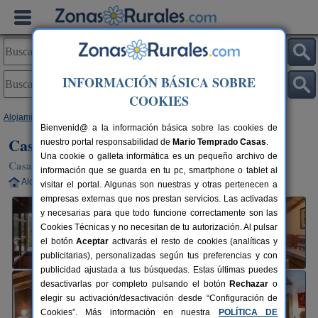
INFORMACIÓN BÁSICA SOBRE
COOKIES
Alojamientos
>
La Rioja
>
Lumbreras
> Casa Rural Senderismo
Bienvenid@ a la información básica sobre las cookies de
Casa Rural Senderismo
nuestro portal responsabilidad de
Mario Temprado Casas
.
Una cookie o galleta informática es un pequeño archivo de
Casa Rural en Lumbreras (La Rioja)
información que se guarda en tu pc, smartphone o tablet al
Alquiler completo
14 plazas
52 km de Logroño
visitar el portal. Algunas son nuestras y otras pertenecen a
empresas externas que nos prestan servicios. Las activadas
y necesarias para que todo funcione correctamente son las
Cookies Técnicas y no necesitan de tu autorización. Al pulsar
el botón
Aceptar
activarás el resto de cookies (analíticas y
publicitarias), personalizadas según tus preferencias y con
publicidad ajustada a tus búsquedas. Estas últimas puedes
desactivarlas por completo pulsando el botón
Rechazar
o
elegir su activación/desactivación desde “Configuración de
Cookies”. Más información en nuestra
POLÍTICA DE