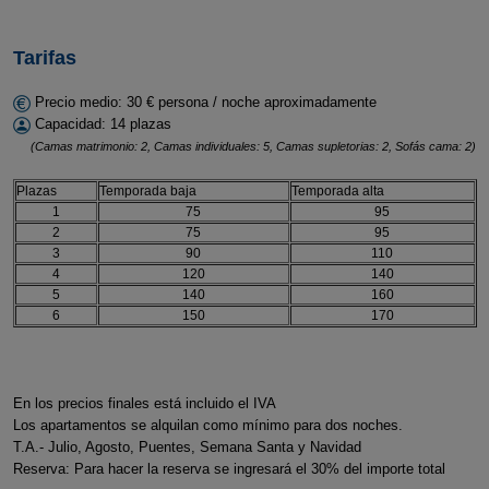
Tarifas
Precio medio: 30 € persona / noche aproximadamente
Capacidad: 14 plazas
(Camas matrimonio: 2, Camas individuales: 5, Camas supletorias: 2, Sofás cama: 2)
Plazas
Temporada baja
Temporada alta
1
75
95
2
75
95
3
90
110
4
120
140
5
140
160
6
150
170
En los precios finales está incluido el IVA
Los apartamentos se alquilan como mínimo para dos noches.
T.A.- Julio, Agosto, Puentes, Semana Santa y Navidad
Reserva: Para hacer la reserva se ingresará el 30% del importe total