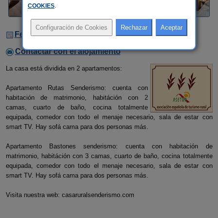
COOKIES
.
Fechas Libres
Contactar con el alojamiento
La casa está dividida en 2 apartamentos:
Apartamento Rutas Senderismo: cuenta con
habitación de matrimonio, habitáción con 2
camas, cuarto de baño, cocina totalmente
equipada, comedor con todo el menaje necesario, sala de estar con
smart TV. Hay sofá cama para dos personas más.
Apartamento Bastones senderismo: cuenta con habitación de
matrimonio, habitáción con 3 camas, cuarto de baño, cocina totalmente
equipada, comedor con todo el menaje necesario, sala de estar con
smart TV. Hay sofá cama para dos personas más.
Visita nuestra web: casaruralsenderismo.com