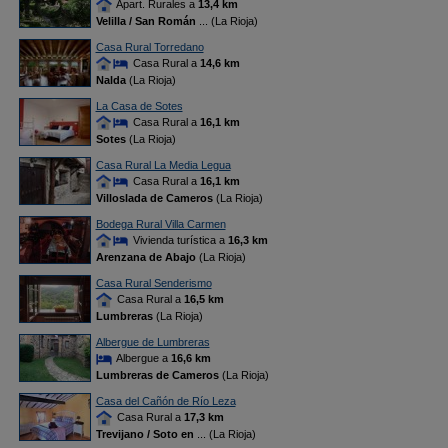
Apart. Rurales a
13,4 km
Velilla / San Román
... (La Rioja)
Casa Rural Torredano
Casa Rural a
14,6 km
Nalda
(La Rioja)
La Casa de Sotes
Casa Rural a
16,1 km
Sotes
(La Rioja)
Casa Rural La Media Legua
Casa Rural a
16,1 km
Villoslada de Cameros
(La Rioja)
Bodega Rural Villa Carmen
Vivienda turística a
16,3 km
Arenzana de Abajo
(La Rioja)
Casa Rural Senderismo
Casa Rural a
16,5 km
Lumbreras
(La Rioja)
Albergue de Lumbreras
Albergue a
16,6 km
Lumbreras de Cameros
(La Rioja)
Casa del Cañón de Río Leza
Casa Rural a
17,3 km
Trevijano / Soto en
... (La Rioja)