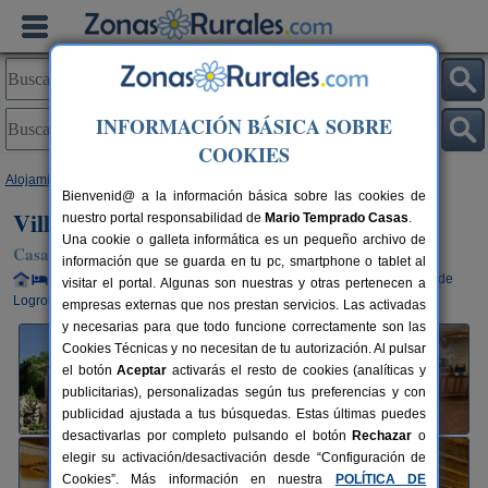
INFORMACIÓN BÁSICA SOBRE
COOKIES
Alojamientos
>
La Rioja
>
Torrecilla Cameros
> Villa Liquidambar I y II
Bienvenid@ a la información básica sobre las cookies de
Villa Liquidambar I y II
nuestro portal responsabilidad de
Mario Temprado Casas
.
Una cookie o galleta informática es un pequeño archivo de
Casa Rural en Torrecilla en Cameros (La Rioja)
información que se guarda en tu pc, smartphone o tablet al
Alquiler completo y por habitaciones
2-22+3 plazas
28 km de
visitar el portal. Algunas son nuestras y otras pertenecen a
Logroño
empresas externas que nos prestan servicios. Las activadas
y necesarias para que todo funcione correctamente son las
Cookies Técnicas y no necesitan de tu autorización. Al pulsar
el botón
Aceptar
activarás el resto de cookies (analíticas y
publicitarias), personalizadas según tus preferencias y con
publicidad ajustada a tus búsquedas. Estas últimas puedes
desactivarlas por completo pulsando el botón
Rechazar
o
elegir su activación/desactivación desde “Configuración de
Cookies”. Más información en nuestra
POLÍTICA DE