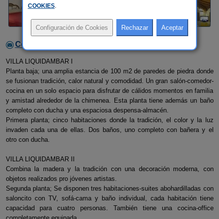
COOKIES
.
Contactar con el alojamiento
VILLA LIQUIDAMBAR I
Planta baja; una amplia estancia de 100 m2 de paredes de piedra donde
se fusionan tradición, calor natural y comodidad. Un gran salón-comedor-
cocina en un solo espacio para disfrutar de cálidos momentos en familia
y amistad alrededor de la chimenea. Esta planta tiene además un baño
completo con ducha y una espaciosa despensa-almacén.
Primera planta; cinco habitaciones donde la tradición, el color y la luz
invaden cada una de ellas. Dos baños, uno completo con bañera y el
otro con ducha.
VILLA LIQUIDAMBAR II
Combina la madera y la tradición con una decoración moderna, con
objetos realizados pro jóvenes artistas.
Segunda planta; Se disponen tres habitaciones-suites abohardilladas con
saloncito con TV, sofá-cama y baño individual, cada habitación tiene
capacidad para cuatro personas. También tiene una cocina-office
completamente equipada.