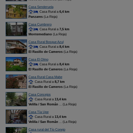
Casa Senderuela
Casa Rural a
6,4 km
Panzares
(La Rioja)
Casa Cumbrero
Casa Rural a
7,5 km
Montemediano
(La Rioja)
Casa Rural Bosque Azul
Casa Rural a
8,4 km
El Rasillo de Cameros
(La Rioja)
Casa El Olmo
Casa Rural a
8,4 km
El Rasillo de Cameros
(La Rioja)
Casa Rural Casa Mabe
Casa Rural a
8,7 km
El Rasillo de Cameros
(La Rioja)
Casa Concejos
Casa Rural a
13,4 km
Velilla / San Román
... (La Rioja)
Casa Tía Upe
Casa Rural a
13,4 km
Velilla / San Román
... (La Rioja)
Casa rural del Tío Conejo