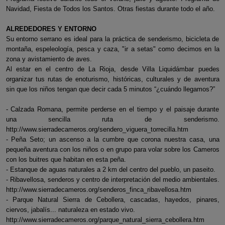
Navidad, Fiesta de Todos los Santos. Otras fiestas durante todo el año.
ALREDEDORES Y ENTORNO
Su entorno serrano es ideal para la práctica de senderismo, bicicleta de
montaña, espeleología, pesca y caza, "ir a setas" como decimos en la
zona y avistamiento de aves.
Al estar en el centro de La Rioja, desde Villa Liquidámbar puedes
organizar tus rutas de enoturismo, históricas, culturales y de aventura
sin que los niños tengan que decir cada 5 minutos “¿cuándo llegamos?”
- Calzada Romana, permite perderse en el tiempo y el paisaje durante
una sencilla ruta de senderismo.
http://www.sierradecameros.org/sendero_viguera_torrecilla.htm
- Peña Seto; un ascenso a la cumbre que corona nuestra casa, una
pequeña aventura con los niños o en grupo para volar sobre los Cameros
con los buitres que habitan en esta peña.
- Estanque de aguas naturales a 2 km del centro del pueblo, un paseito.
- Ribavellosa, senderos y centro de interpretación del medio ambientales.
http://www.sierradecameros.org/senderos_finca_ribavellosa.htm
- Parque Natural Sierra de Cebollera, cascadas, hayedos, pinares,
ciervos, jabalís... naturaleza en estado vivo.
http://www.sierradecameros.org/parque_natural_sierra_cebollera.htm