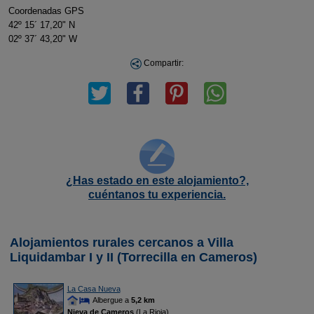
Coordenadas GPS
42º 15´ 17,20" N
02º 37´ 43,20" W
Compartir:
¿Has estado en este alojamiento?,
cuéntanos tu experiencia.
Alojamientos rurales cercanos a Villa
Liquidambar I y II (Torrecilla en Cameros)
La Casa Nueva
Albergue a
5,2 km
Nieva de Cameros
(La Rioja)