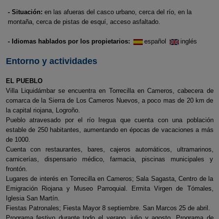
- Situación:
en las afueras del casco urbano, cerca del río, en la
montaña, cerca de pistas de esquí, acceso asfaltado.
- Idiomas hablados por los propietarios:
español
inglés
Entorno y actividades
EL PUEBLO
Villa Liquidámbar se encuentra en Torrecilla en Cameros, cabecera de
comarca de la Sierra de Los Cameros Nuevos, a poco mas de 20 km de
la capital riojana, Logroño.
Pueblo atravesado por el río Iregua que cuenta con una población
estable de 250 habitantes, aumentando en épocas de vacaciones a más
de 1000.
Cuenta con restaurantes, bares, cajeros automáticos, ultramarinos,
carnicerías, dispensario médico, farmacia, piscinas municipales y
frontón.
Lugares de interés en Torrecilla en Cameros; Sala Sagasta, Centro de la
Emigración Riojana y Museo Parroquial. Ermita Virgen de Tómales,
Iglesia San Martín.
Fiestas Patronales; Fiesta Mayor 8 septiembre. San Marcos 25 de abril.
Programa festivo durante todo el verano, julio y agosto. Programa de