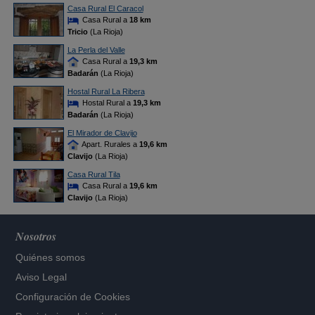
Casa Rural El Caracol
Casa Rural a
18 km
Tricio
(La Rioja)
La Perla del Valle
Casa Rural a
19,3 km
Badarán
(La Rioja)
Hostal Rural La Ribera
Hostal Rural a
19,3 km
Badarán
(La Rioja)
El Mirador de Clavijo
Apart. Rurales a
19,6 km
Clavijo
(La Rioja)
Casa Rural Tila
Casa Rural a
19,6 km
Clavijo
(La Rioja)
Nosotros
Quiénes somos
Aviso Legal
Configuración de Cookies