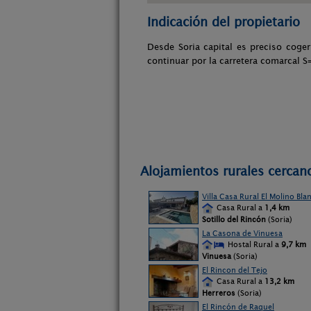
Indicación del propietario
Desde Soria capital es preciso coge
continuar por la carretera comarcal S
Alojamientos rurales cercano
Villa Casa Rural El Molino Bla
Casa Rural a
1,4 km
Sotillo del Rincón
(Soria)
La Casona de Vinuesa
Hostal Rural a
9,7 km
Vinuesa
(Soria)
El Rincon del Tejo
Casa Rural a
13,2 km
Herreros
(Soria)
El Rincón de Raquel