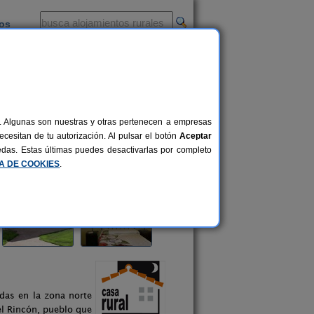
ios
-
al. Algunas son nuestras y otras pertenecen a empresas
cesitan de tu autorización. Al pulsar el botón
Aceptar
uedas. Estas últimas puedes desactivarlas por completo
CA DE COOKIES
.
das en la zona norte
del Rincón, pueblo que