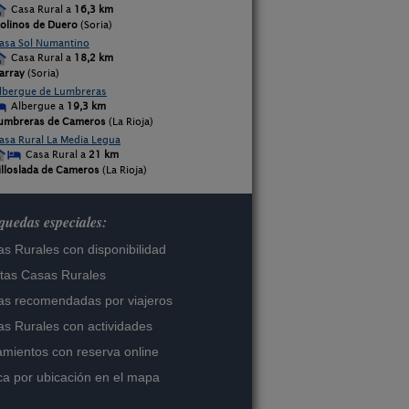
Casa Rural a
16,3 km
olinos de Duero
(Soria)
asa Sol Numantino
Casa Rural a
18,2 km
array
(Soria)
lbergue de Lumbreras
Albergue a
19,3 km
umbreras de Cameros
(La Rioja)
asa Rural La Media Legua
Casa Rural a
21 km
illoslada de Cameros
(La Rioja)
uedas especiales:
s Rurales con disponibilidad
tas Casas Rurales
s recomendadas por viajeros
s Rurales con actividades
amientos con reserva online
a por ubicación en el mapa