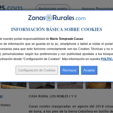
Anúnciate gratis
Acceso Propietar
Busca por pueblo
INFORMACIÓN BÁSICA SOBRE COOKIES
llo del Rincón
> Casa Rural Los Robles
de nuestro portal responsabilidad de
Mario Temprado Casas
.
o de información que se guarda en tu pc, smartphone o tablet al visitar el port
ria)
ecesarias para que todo funcione correctamente son las Cookies Técnicas y no ne
rias), personalizadas según tus preferencias y con publicidad ajustada a tus búsq
s
32 km de Soria
Compartir:
sactivación desde “Configuración de Cookies”. Más información en nuestra
POLÍTI
o:
CASA RURAL LOS ROBLES I Y II
Casas rurales inauguradas en agosto del 2018 situa
de Soria, a los pies de la Sierra Cebollera en Sotillo 