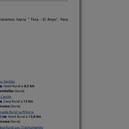
aremos hacia “ Tera - El Royo”. Para
os Sestiles
Hotel Rural a
9,5 km
ombellas
(Soria)
l Casillo
Casa Rural a
13 km
inuesa
(Soria)
osada Rural La Piñorra
Hotel Rural a
13,9 km
inuesa
(Soria)
asa Rural Los Trashumantes