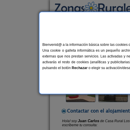
Busca por alojamiento
Alojamientos
>
Castilla y León
>
Soria
>
Soti
Bienvenid@ a la información básica sobre las cookies 
Casa Rural Los Robles
Una cookie o galleta informática es un pequeño archiv
Casa Rural en Sotillo del Rincón (So
externas que nos prestan servicios. Las activadas y n
activarás el resto de cookies (analíticas y publicita
Alquiler completo
12-14+2 plaza
pulsando el botón
Rechazar
o elegir su activación/de
Contactar con el alojamient