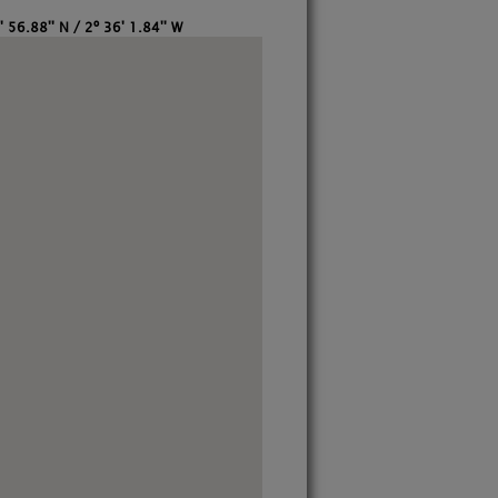
 56.88'' N / 2º 36' 1.84'' W