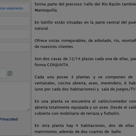
forma parte del precioso Valle del Río Razón tambié
Mantequilla.
En Sotillo están situadas en la parte central del pu
natural.
Ofrece vistas inmejorables, de arbolado, río, montañ
de nuestros clientes.
Son dos casas de 12/14 plazas cada una de ellas, p
forma CONJUNTA.
Cada una posee 3 plantas y se componen de a
ventanales, cocina abierta, aseo, merendero, 6 ha
(uno por cada dos habitaciones) y sala de juegos/TV
En una planta se encuentra el salón/comedor co
abierta totalmente equipada y un aseo. Desde el sa
cubierto con mobiliario de terraza y futbolín.
En otra planta hay 4 habitaciones, dos de ella
matrimonio, además de dos cuartos de baño.