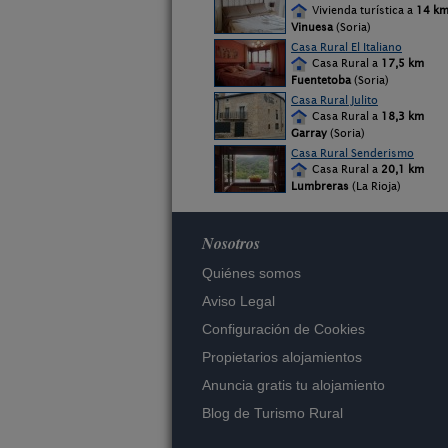
Vivienda turística a
14 k
Vinuesa
(Soria)
Casa Rural El Italiano
Casa Rural a
17,5 km
Fuentetoba
(Soria)
Casa Rural Julito
Casa Rural a
18,3 km
Garray
(Soria)
Casa Rural Senderismo
Casa Rural a
20,1 km
Lumbreras
(La Rioja)
Nosotros
Quiénes somos
Aviso Legal
Configuración de Cookies
Propietarios alojamientos
Anuncia gratis tu alojamiento
Blog de Turismo Rural