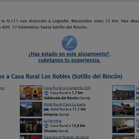
r la N-111 con dirección a Logroño. Recorridos unos 15 Km. Nos desvi
=-820 17 kilómetros hasta Sotillo del Rincón.
¿Has estado en este alojamiento?,
cuéntanos tu experiencia.
s a Casa Rural Los Robles (Sotillo del Rincón)
nco
Casa Rural La Cantarilla 258
L
Casa Rural a
1,7 km
Aldehuela del Rincón
(Soria)
D
Hotel Rural Casa La Juana
E
Hotel Rural a
11,1 km
Almarza
(Soria)
V
La Ferreria
P
Casa Rural a
13,8 km
Vinuesa
(Soria)
V
Casa Rural Pinares de Soria
C