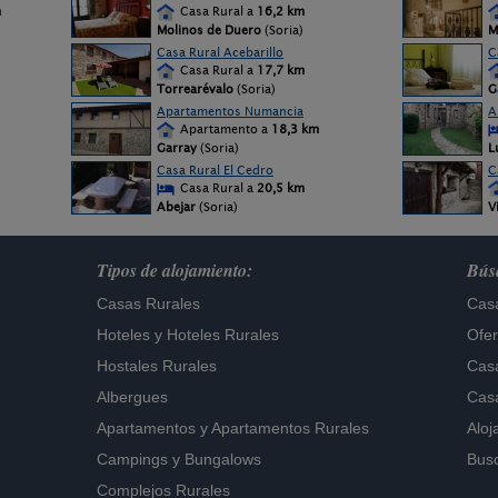
m
Casa Rural a
16,2 km
Molinos de Duero
(Soria)
M
Casa Rural Acebarillo
C
Casa Rural a
17,7 km
Torrearévalo
(Soria)
G
Apartamentos Numancia
A
Apartamento a
18,3 km
Garray
(Soria)
L
Casa Rural El Cedro
C
Casa Rural a
20,5 km
Abejar
(Soria)
V
Tipos de alojamiento:
Búsq
Casas Rurales
Casa
Hoteles
y
Hoteles Rurales
Ofer
Hostales Rurales
Casa
Albergues
Casa
Apartamentos
y
Apartamentos Rurales
Aloj
Campings y Bungalows
Busc
Complejos Rurales