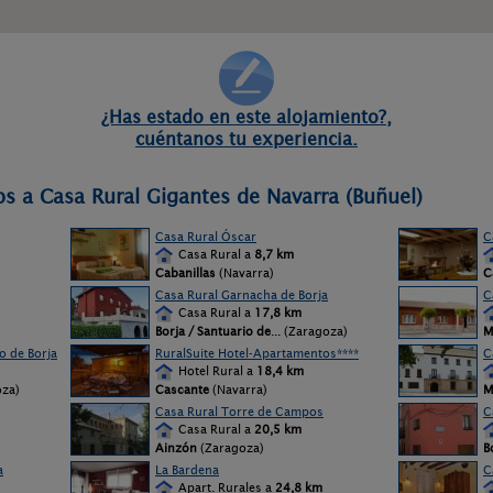
¿Has estado en este alojamiento?,
cuéntanos tu experiencia.
os a Casa Rural Gigantes de Navarra (Buñuel)
Casa Rural Óscar
C
Casa Rural a
8,7 km
Cabanillas
(Navarra)
C
Casa Rural Garnacha de Borja
C
Casa Rural a
17,8 km
Borja / Santuario de
... (Zaragoza)
M
 de Borja
RuralSuite Hotel-Apartamentos****
C
Hotel Rural a
18,4 km
oza)
Cascante
(Navarra)
M
Casa Rural Torre de Campos
C
Casa Rural a
20,5 km
Ainzón
(Zaragoza)
B
a
La Bardena
C
Apart. Rurales a
24,8 km