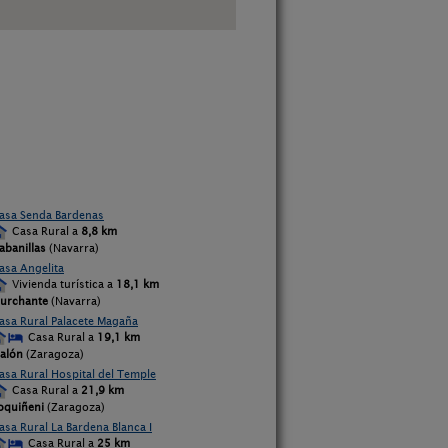
asa Senda Bardenas
Casa Rural a
8,8 km
abanillas
(Navarra)
asa Angelita
Vivienda turística a
18,1 km
urchante
(Navarra)
asa Rural Palacete Magaña
Casa Rural a
19,1 km
alón
(Zaragoza)
asa Rural Hospital del Temple
Casa Rural a
21,9 km
oquiñeni
(Zaragoza)
asa Rural La Bardena Blanca I
Casa Rural a
25 km