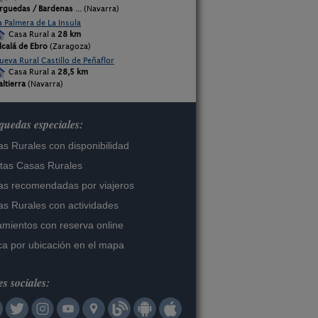
rguedas / Bardenas
... (Navarra)
a Palmera de La Insula
Casa Rural a
28 km
lcalá de Ebro
(Zaragoza)
ueva Rural Castillo de Peñaflor
Casa Rural a
28,5 km
altierra
(Navarra)
uedas especiales:
s Rurales con disponibilidad
tas Casas Rurales
s recomendadas por viajeros
s Rurales con actividades
amientos con reserva online
a por ubicación en el mapa
s sociales: