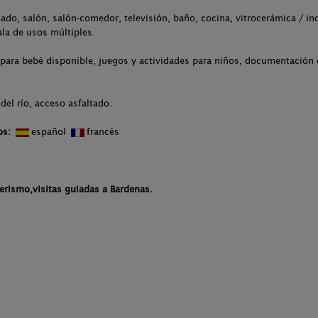
ado, salón, salón-comedor, televisión, baño, cocina, vitrocerámica / in
ala de usos múltiples.
para bebé disponible, juegos y actividades para niños, documentación d
del río, acceso asfaltado.
os:
español
francés
erismo,visitas guiadas a Bardenas.