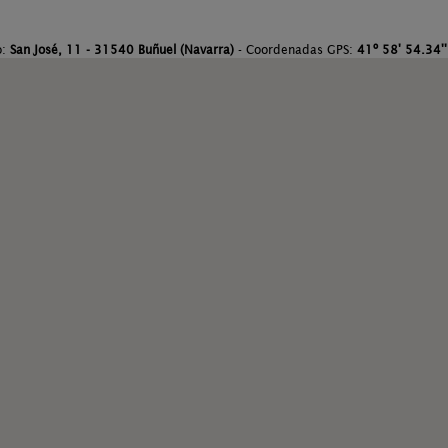
o:
San José, 11 - 31540 Buñuel (Navarra)
- Coordenadas GPS:
41º 58' 54.34''