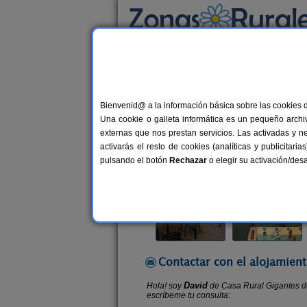
Busca por alojamiento
Alojamientos
>
Navarra
>
Buñuel
> Casa Rur
Bienvenid@ a la información básica sobre las cookies 
Casa Rural Gigantes de
Una cookie o galleta informática es un pequeño archiv
Casa Rural en Buñuel (Navarra)
externas que nos prestan servicios. Las activadas y n
activarás el resto de cookies (analíticas y publicita
Alquiler completo
6-10+2 plazas
pulsando el botón
Rechazar
o elegir su activación/de
Contactar con el alojamient