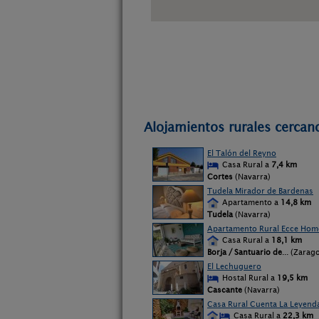
Alojamientos rurales cercan
El Talón del Reyno
Casa Rural a
7,4 km
Cortes
(Navarra)
Tudela Mirador de Bardenas
Apartamento a
14,8 km
Tudela
(Navarra)
Apartamento Rural Ecce Homo
Casa Rural a
18,1 km
Borja / Santuario de
... (Zarag
El Lechuguero
Hostal Rural a
19,5 km
Cascante
(Navarra)
Casa Rural Cuenta La Leyend
Casa Rural a
22,3 km