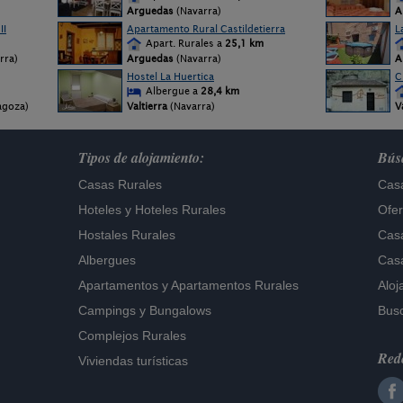
Arguedas
(Navarra)
A
II
Apartamento Rural Castildetierra
L
Apart. Rurales a
25,1 km
arra)
Arguedas
(Navarra)
A
Hostel La Huertica
C
Albergue a
28,4 km
agoza)
Valtierra
(Navarra)
V
Tipos de alojamiento:
Búsq
Casas Rurales
Casa
Hoteles
y
Hoteles Rurales
Ofer
Hostales Rurales
Casa
Albergues
Casa
Apartamentos
y
Apartamentos Rurales
Aloj
Campings y Bungalows
Busc
Complejos Rurales
Rede
Viviendas turísticas