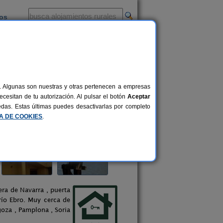
ios
-
al. Algunas son nuestras y otras pertenecen a empresas
cesitan de tu autorización. Al pulsar el botón
Aceptar
uedas. Estas últimas puedes desactivarlas por completo
CA DE COOKIES
.
era de Navarra , puerta
río Ebro. Muy cerca de
oza , Pamplona , Soria