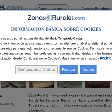
Anúnciate gratis
Acceso Propietar
Busca por pueblo
INFORMACIÓN BÁSICA SOBRE COOKIES
al Gigantes de Navarra
de nuestro portal responsabilidad de
 Navarra
Mario Temprado Casas
.
o de información que se guarda en tu pc, smartphone o tablet al visitar el port
ecesarias para que todo funcione correctamente son las Cookies Técnicas y no ne
rias), personalizadas según tus preferencias y con publicidad ajustada a tus búsq
115 km de Pamplona
Compartir:
sactivación desde “Configuración de Cookies”. Más información en nuestra
POLÍTI
o:
Casa Rural Gigantes de Navarra - Casa rural en la rib
Sur de las Bardenas Reales de Navarra a orillas del 
Tudela y a tan sólo una hora de ciudades como Zarag
y Logroño.