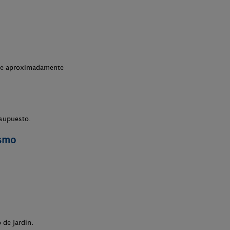
che aproximadamente
esupuesto.
ismo
 de jardín.