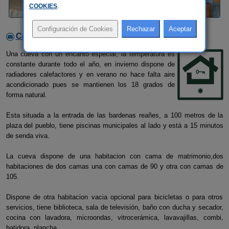
COOKIES
.
Contactar con el alojamiento
Una cueva con un encanto especial, la temperatura es
constante durante todo el año, en invierno dispone de
radiadores calefactores y en verano no hace falta aire
acondicionado pues se mantienen los 18 grados de
forma natural.
Esta situada a la entrada de las bardenas reañes, a 100 metros de la
plaza del pueblo, tiene piscinas municipales al lado y está a 15 minutos
de senda viva.
La cueva dispone de una habitacion con cama de matrimonio,dos
habitaciones de dos camas una con camas de 90 y otra con camas de
105.
Dispone de otra habitacion vacia opcional para bicicletas o para otros
servicios, tiene biblioteca, sala de televisión, baño con ducha y secador,
cocina con lavadora, microondas, vitrocerámica, lavavajillas, combi,
batidora, plancha,...