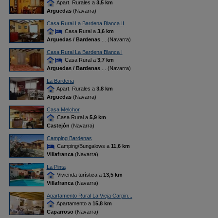
Apart. Rurales a
3,5 km
Arguedas
(Navarra)
Casa Rural La Bardena Blanca II
Casa Rural a
3,6 km
Arguedas / Bardenas
... (Navarra)
Casa Rural La Bardena Blanca I
Casa Rural a
3,7 km
Arguedas / Bardenas
... (Navarra)
La Bardena
Apart. Rurales a
3,8 km
Arguedas
(Navarra)
Casa Melchor
Casa Rural a
5,9 km
Castejón
(Navarra)
Camping Bardenas
Camping/Bungalows a
11,6 km
Villafranca
(Navarra)
La Pinta
Vivienda turística a
13,5 km
Villafranca
(Navarra)
Apartamento Rural La Vieja Carpin...
Apartamento a
15,8 km
Caparroso
(Navarra)