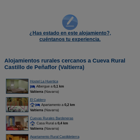
¿Has estado en este alojamiento?,
cuéntanos tu experiencia.
Alojamientos rurales cercanos a Cueva Rural
Castillo de Peñaflor (Valtierra)
Hostel La Huertica
Albergue a
0,1 km
Valtierra
(Navarra)
El Caldero
Apartamento a
0,2 km
Valtierra
(Navarra)
Cuevas Rurales Bardeneras
Casa Rural a
0,4 km
Valtierra
(Navarra)
Apartamento Rural Castildetierra