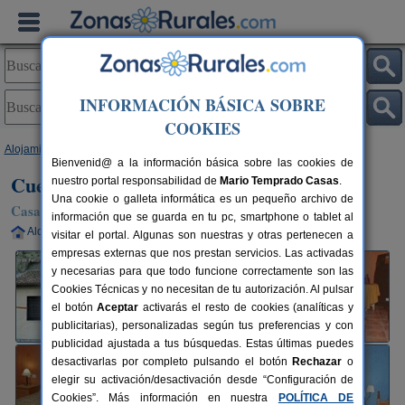
INFORMACIÓN BÁSICA SOBRE
COOKIES
Alojamientos
>
Navarra
>
Valtierra
> Cueva Rural Castillo de Peñaflor
Bienvenid@ a la información básica sobre las cookies de
Cueva Rural Castillo de Peñaflor
nuestro portal responsabilidad de
Mario Temprado Casas
.
Una cookie o galleta informática es un pequeño archivo de
Casa Rural en Valtierra (Navarra)
información que se guarda en tu pc, smartphone o tablet al
Alquiler completo
6 plazas
76 km de Pamplona
visitar el portal. Algunas son nuestras y otras pertenecen a
empresas externas que nos prestan servicios. Las activadas
y necesarias para que todo funcione correctamente son las
Cookies Técnicas y no necesitan de tu autorización. Al pulsar
el botón
Aceptar
activarás el resto de cookies (analíticas y
publicitarias), personalizadas según tus preferencias y con
publicidad ajustada a tus búsquedas. Estas últimas puedes
desactivarlas por completo pulsando el botón
Rechazar
o
elegir su activación/desactivación desde “Configuración de
Cookies”. Más información en nuestra
POLÍTICA DE