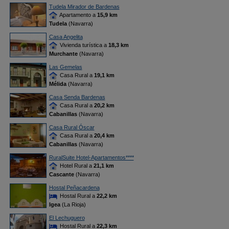
Tudela Mirador de Bardenas
Apartamento a
15,9 km
Tudela
(Navarra)
Casa Angelita
Vivienda turística a
18,3 km
Murchante
(Navarra)
Las Gemelas
Casa Rural a
19,1 km
Mélida
(Navarra)
Casa Senda Bardenas
Casa Rural a
20,2 km
Cabanillas
(Navarra)
Casa Rural Óscar
Casa Rural a
20,4 km
Cabanillas
(Navarra)
RuralSuite Hotel-Apartamentos****
Hotel Rural a
21,1 km
Cascante
(Navarra)
Hostal Peñacardena
Hostal Rural a
22,2 km
Igea
(La Rioja)
El Lechuguero
Hostal Rural a
22,3 km