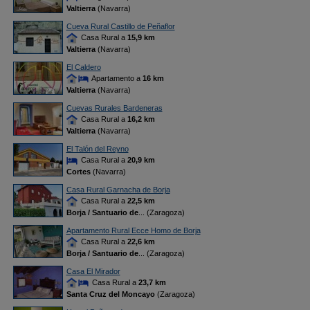
Valtierra
(Navarra)
Cueva Rural Castillo de Peñaflor
Casa Rural a
15,9 km
Valtierra
(Navarra)
El Caldero
Apartamento a
16 km
Valtierra
(Navarra)
Cuevas Rurales Bardeneras
Casa Rural a
16,2 km
Valtierra
(Navarra)
El Talón del Reyno
Casa Rural a
20,9 km
Cortes
(Navarra)
Casa Rural Garnacha de Borja
Casa Rural a
22,5 km
Borja / Santuario de
... (Zaragoza)
Apartamento Rural Ecce Homo de Borja
Casa Rural a
22,6 km
Borja / Santuario de
... (Zaragoza)
Casa El Mirador
Casa Rural a
23,7 km
Santa Cruz del Moncayo
(Zaragoza)