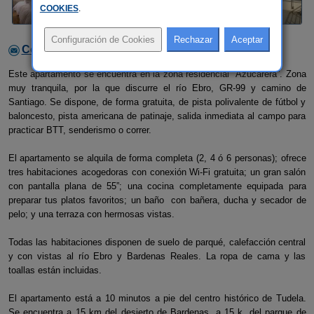
COOKIES
.
Contactar con el alojamiento
Este apartamento se encuentra en la zona residencial “Azucarera”. Zona
muy tranquila, por la que discurre el río Ebro, GR-99 y camino de
Santiago. Se dispone, de forma gratuita, de pista polivalente de fútbol y
baloncesto, pista americana de patinaje, salida inmediata al campo para
practicar BTT, senderismo o correr.
El apartamento se alquila de forma completa (2, 4 ó 6 personas); ofrece
tres habitaciones acogedoras con conexión Wi-Fi gratuita; un gran salón
con pantalla plana de 55”; una cocina completamente equipada para
preparar tus platos favoritos; un baño con bañera, ducha y secador de
pelo; y una terraza con hermosas vistas.
Todas las habitaciones disponen de suelo de parqué, calefacción central
y con vistas al río Ebro y Bardenas Reales. La ropa de cama y las
toallas están incluidas.
El apartamento está a 10 minutos a pie del centro histórico de Tudela.
Se encuentra a 15 km del desierto de Bardenas, a 15 k. del parque de