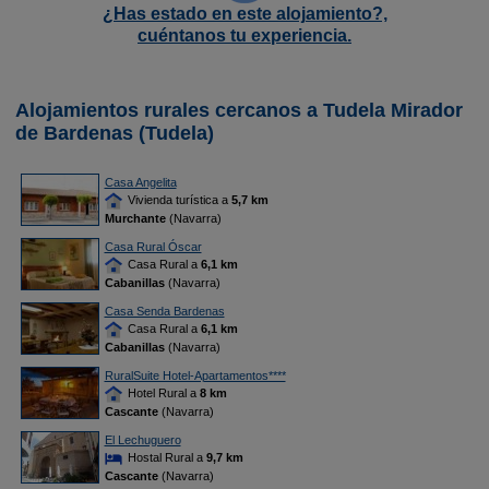
¿Has estado en este alojamiento?,
cuéntanos tu experiencia.
Alojamientos rurales cercanos a Tudela Mirador
de Bardenas (Tudela)
Casa Angelita
Vivienda turística a
5,7 km
Murchante
(Navarra)
Casa Rural Óscar
Casa Rural a
6,1 km
Cabanillas
(Navarra)
Casa Senda Bardenas
Casa Rural a
6,1 km
Cabanillas
(Navarra)
RuralSuite Hotel-Apartamentos****
Hotel Rural a
8 km
Cascante
(Navarra)
El Lechuguero
Hostal Rural a
9,7 km
Cascante
(Navarra)