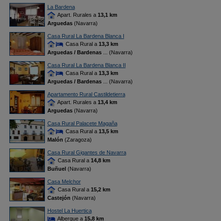
La Bardena
Apart. Rurales a
13,1 km
Arguedas
(Navarra)
Casa Rural La Bardena Blanca I
Casa Rural a
13,3 km
Arguedas / Bardenas
... (Navarra)
Casa Rural La Bardena Blanca II
Casa Rural a
13,3 km
Arguedas / Bardenas
... (Navarra)
Apartamento Rural Castildetierra
Apart. Rurales a
13,4 km
Arguedas
(Navarra)
Casa Rural Palacete Magaña
Casa Rural a
13,5 km
Malón
(Zaragoza)
Casa Rural Gigantes de Navarra
Casa Rural a
14,8 km
Buñuel
(Navarra)
Casa Melchor
Casa Rural a
15,2 km
Castejón
(Navarra)
Hostel La Huertica
Albergue a
15,8 km