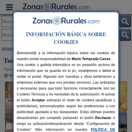
INFORMACIÓN BÁSICA SOBRE
COOKIES
Alojamientos
>
Navarra
>
Tudela
> Tudela Mirador de Bardenas
Bienvenid@ a la información básica sobre las cookies de
Tudela Mirador de Bardenas
nuestro portal responsabilidad de
Mario Temprado Casas
.
Una cookie o galleta informática es un pequeño archivo de
Apartamento en Tudela (Navarra)
información que se guarda en tu pc, smartphone o tablet al
Alquiler completo
6 plazas
90 km de Pamplona
visitar el portal. Algunas son nuestras y otras pertenecen a
empresas externas que nos prestan servicios. Las activadas
y necesarias para que todo funcione correctamente son las
Cookies Técnicas y no necesitan de tu autorización. Al pulsar
el botón
Aceptar
activarás el resto de cookies (analíticas y
publicitarias), personalizadas según tus preferencias y con
publicidad ajustada a tus búsquedas. Estas últimas puedes
desactivarlas por completo pulsando el botón
Rechazar
o
elegir su activación/desactivación desde “Configuración de
Cookies”. Más información en nuestra
POLÍTICA DE