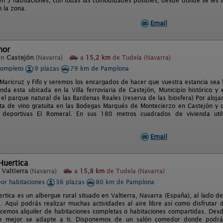
 en 5 habitaciones, con todas las comodidades posibles, desde donde se les in
n la zona.
Email
hor
en
Castejón
(Navarra)
a
15,2 km
de Tudela (Navarra)
completo
9 plazas
79 km de Pamplona
Maricruz y Fifo y seremos los encargados de hacer que vuestra estancia sea l
enda esta ubicada en la Villa ferroviaria de Castejón, Municipio histórico 
 el parque natural de las Bardenas Reales (reserva de las biosfera) Por aloja
a de vino gratuita en las Bodegas Marqués de Montecierzo en Castejón y 
es deportivas El Romeral. En sus 180 metros cuadrados de vivienda uti
Email
Huertica
n
Valtierra
(Navarra)
a
15,8 km
de Tudela (Navarra)
por habitaciones
36 plazas
80 km de Pamplona
ertica es un albergue rural situado en Valtierra, Navarra (España), al lado d
. Aquí podrás realizar muchas actividades al aire libre así como disfrutar 
ecemos alquiler de habitaciones completas o habitaciones compartidas. Des
e mejor se adapte a ti. Disponemos de un salón comedor donde podrás r