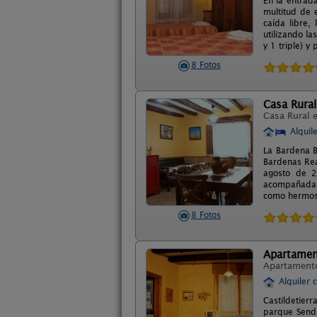
En la entrad
multitud de e
caída libre,
utilizando l
y 1 triple) y
8 Fotos
Casa Rural
Casa Rural 
Alquil
La Bardena B
Bardenas Rea
agosto de 2
acompañada c
como hermosa
8 Fotos
Apartament
Apartament
Alquiler 
Castildetier
parque Senda