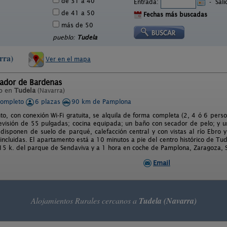
de 31 a 40
Entrada:
-
Sal
de 41 a 50
Fechas más buscadas
más de 50
pueblo:
Tudela
rra)
Ver en el mapa
rador de Bardenas
o en
Tudela
(Navarra)
completo
6 plazas
90 km de Pamplona
to, con conexión Wi-Fi gratuita, se alquila de forma completa (2, 4 ó 6 perso
levisión de 55 pulgadas; cocina equipada; un baño con secador de pelo; y u
 disponen de suelo de parqué, calefacción central y con vistas al río Ebro
 incluidas. El apartamento está a 10 minutos a pie del centro histórico de T
15 k. del parque de Sendaviva y a 1 hora en coche de Pamplona, Zaragoza, S
Email
Alojamientos Rurales cercanos a
Tudela (Navarra)