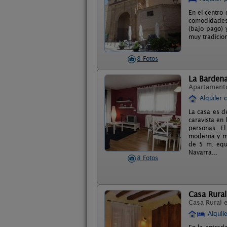
En el centro
comodidades 
(bajo pago) 
muy tradicio
8 Fotos
La Barden
Apartament
Alquiler 
La casa es d
caravista en
personas. El
moderna y mu
de 5 m. equi
Navarra...
8 Fotos
Casa Rural
Casa Rural 
Alquil