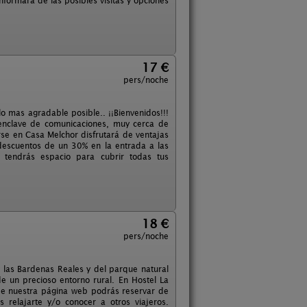
formará de las posibles visitas y opciones
17 €
pers/noche
o mas agradable posible.. ¡¡Bienvenidos!!!
y enclave de comunicaciones, muy cerca de
rse en Casa Melchor disfrutará de ventajas
descuentos de un 30% en la entrada a las
l tendrás espacio para cubrir todas tus
18 €
pers/noche
e las Bardenas Reales y del parque natural
de un precioso entorno rural. En Hostel La
de nuestra página web podrás reservar de
elajarte y/o conocer a otros viajeros.