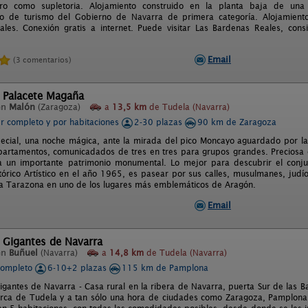
ro como supletoria. Alojamiento construido en la planta baja de una v
o de turismo del Gobierno de Navarra de primera categoría. Alojamient
les. Conexión gratis a internet. Puede visitar Las Bardenas Reales, con
Email
(3 comentarios)
l Palacete Magaña
en
Malón
(Zaragoza)
a
13,5 km
de Tudela (Navarra)
er completo y por habitaciones
2-30 plazas
90 km de Zaragoza
ecial, una noche mágica, ante la mirada del pico Moncayo aguardado por la
partamentos, comunicadados de tres en tres para grupos grandes. Preciosa 
a un importante patrimonio monumental. Lo mejor para descubrir el con
tórico Artístico en el año 1965, es pasear por sus calles, musulmanes, judí
 a Tarazona en uno de los lugares más emblemáticos de Aragón.
Email
 Gigantes de Navarra
en
Buñuel
(Navarra)
a
14,8 km
de Tudela (Navarra)
completo
6-10+2 plazas
115 km de Pamplona
igantes de Navarra - Casa rural en la ribera de Navarra, puerta Sur de las Ba
rca de Tudela y a tan sólo una hora de ciudades como Zaragoza, Pamplona,