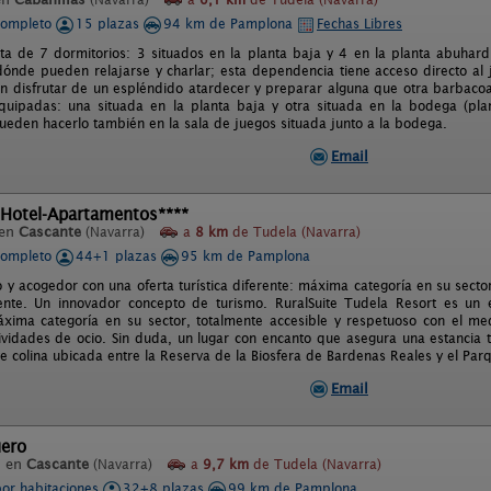
completo
15 plazas
94 km de Pamplona
Fechas Libres
ta de 7 dormitorios: 3 situados en la planta baja y 4 en la planta abuhar
 dónde pueden relajarse y charlar; esta dependencia tiene acceso directo al
 disfrutar de un espléndido atardecer y preparar alguna que otra barbaco
quipadas: una situada en la planta baja y otra situada en la bodega (pla
ueden hacerlo también en la sala de juegos situada junto a la bodega.
Email
 Hotel-Apartamentos****
 en
Cascante
(Navarra)
a
8 km
de Tudela (Navarra)
completo
44+1 plazas
95 km de Pamplona
 y acogedor con una oferta turística diferente: máxima categoría en su secto
nte. Un innovador concepto de turismo. RuralSuite Tudela Resort es un 
áxima categoría en su sector, totalmente accesible y respetuoso con el 
vidades de ocio. Sin duda, un lugar con encanto que asegura una estancia t
e colina ubicada entre la Reserva de la Biosfera de Bardenas Reales y el Pa
Email
uero
l en
Cascante
(Navarra)
a
9,7 km
de Tudela (Navarra)
por habitaciones
32+8 plazas
99 km de Pamplona