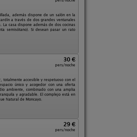
pers/noche
dillada, además dispone de un salón en la
 jardín a través de dos grandes ventanales
a. La casa dispone además de dos cocinas
nta semisótano). Si desean pasar un rato
30 €
pers/noche
r, totalmente accesible y respetuoso con el
espacio único y acogedor con una oferta
medio ambiente, combinado con una amplia
ranquila y agradable. El complejo está en
rque Natural de Moncayo.
29 €
pers/noche