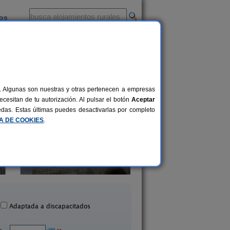
ios
-
al. Algunas son nuestras y otras pertenecen a empresas
cesitan de tu autorización. Al pulsar el botón
Aceptar
uedas. Estas últimas puedes desactivarlas por completo
CA DE COOKIES
.
Casa Rural Casa Chino
Camping Bardena
2-10+2 pers.
25 €
Aibar (Navarra)
Villafranca (Navarr
desde
Adaptada a discapacitados