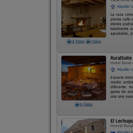
Alquiler 
La casa cons
planta calle
dónde podrán
totalmente e
agradable, p
8 Fotos
Video
RuralSuite
Hotel Rural
Alquiler 
Espacio único
medio ambie
diferente: m
gama de acti
una una suav
6 Fotos
El Lechug
Hostal Rura
Alquiler 