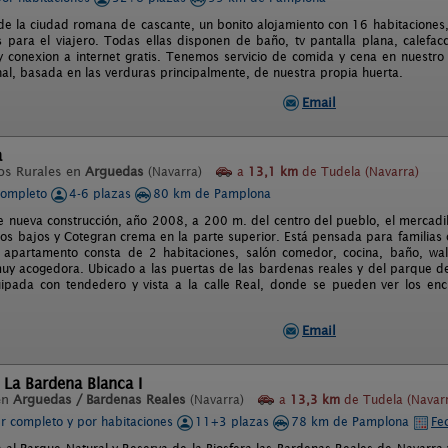
 de la ciudad romana de cascante, un bonito alojamiento con 16 habitaciones
para el viajero. Todas ellas disponen de baño, tv pantalla plana, calefacc
y conexion a internet gratis. Tenemos servicio de comida y cena en nuestro
nal, basada en las verduras principalmente, de nuestra propia huerta.
Email
a
os Rurales en
Arguedas
(Navarra)
a
13,1 km
de Tudela (Navarra)
completo
4-6 plazas
80 km de Pamplona
e nueva construcción, año 2008, a 200 m. del centro del pueblo, el mercadill
 los bajos y Cotegran crema en la parte superior. Está pensada para familia
 apartamento consta de 2 habitaciones, salón comedor, cocina, baño, wall
y acogedora. Ubicado a las puertas de las bardenas reales y del parque de
pada con tendedero y vista a la calle Real, donde se pueden ver los encie
Email
 La Bardena Blanca I
en
Arguedas / Bardenas Reales
(Navarra)
a
13,3 km
de Tudela (Navar
er completo y por habitaciones
11+3 plazas
78 km de Pamplona
Fe