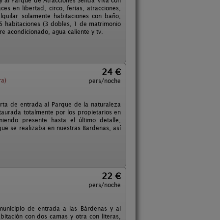
 y al Parque de Atracciones Senda Viva con
es en libertad, circo, ferias, atracciones,
lquilar solamente habitaciones con baño,
 5 habitaciones (3 dobles, 1 de matrimonio
ire acondicionado, agua caliente y tv.
24 €
ra)
pers/noche
rta de entrada al Parque de la naturaleza
aurada totalmente por los propietarios en
iendo presente hasta el último detalle,
que se realizaba en nuestras Bardenas, así
22 €
pers/noche
municipio de entrada a las Bárdenas y al
itación con dos camas y otra con literas,