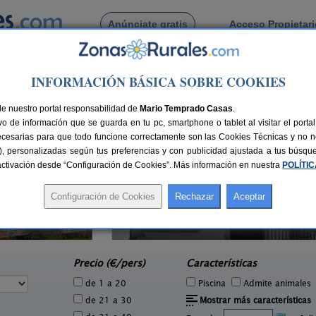
Anúnciate gratis
Acceso Propietar
Busca por pueblo
INFORMACIÓN BÁSICA SOBRE COOKIES
dela
de nuestro portal responsabilidad de
Mario Temprado Casas
.
o de información que se guarda en tu pc, smartphone o tablet al visitar el port
ecesarias para que todo funcione correctamente son las Cookies Técnicas y no ne
rias), personalizadas según tus preferencias y con publicidad ajustada a tus búsq
sactivación desde “Configuración de Cookies”. Más información en nuestra
POLÍTI
Bordaberri
8 pers.
6+2 pers.
30 €
20 €
Ciáurriz (Navarra)
e
desde
Precio (€/pers)
Características
de 1 a 20
Piscina
Admite animales
de 21 a 30
Mostrar más características