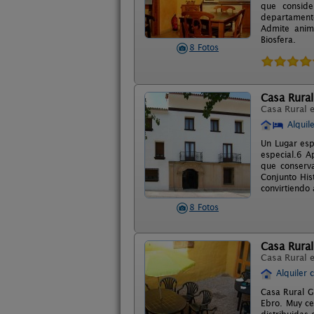
que conside
departament
Admite anima
Biosfera.
8 Fotos
Casa Rura
Casa Rural 
Alquil
Un Lugar esp
especial.6 A
que conserv
Conjunto His
convirtiendo
8 Fotos
Casa Rural
Casa Rural 
Alquiler 
Casa Rural G
Ebro. Muy ce