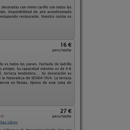
, decoradas con mimo cariño con todas las
ión, disponibilidad de aire acondicionado
 estupendo restaurante. Nuestra cocina es
16 €
pers/noche
o es todos los jueves. Fachada de ladrillo
s o amigos. Su capacidad máxima es de 4-6
, terraza tendedero,... Su decoración es
 la Naturaleza de SENDA VIVA. La terraza
rros en fiestas, típicos de esta zona de
27 €
ra)
pers/noche
chas Libres