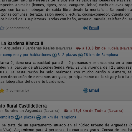
a al Parque Natural y Reserva de la Biosfera las Bardenas Reales de Navarra
species animales (leones, tigres, osos, canguros, lobos) vuelo de aves rapac
 lago con barcas, tobogán de caída libre desde la montaña... Se pueden a
as zonas comunes: terraza, salón juego y lectura, cocina-comedor. Cuenta con
 posibilidad de 3 supletorias. Todas con baño, armario, mesilla, calefacción, a
Email
(2 comentarios)
 La Bardena Blanca II
en
Arguedas / Bardenas Reales
(Navarra)
a
13,3 km
de Tudela (Navar
er completo y por habitaciones
8+2 plazas
78 km de Pamplona
lanca 2, tiene una capacidad para 8 + 2 personas y se encuentra en la pue
les y al parque de atracciones Senda Viva. Es una vivienda de 125 años rest
013. La restauración ha sido realizada con mucho cariño y esmero, ten
on decoración de elementos antiguos, principalmente de la siega y la trilla 
s fotografías del desierto bardenero.
Email
(1 comentario)
o Rural Castildetierra
os Rurales en
Arguedas
(Navarra)
a
13,4 km
de Tudela (Navarra)
completo
4 plazas
80 km de Pamplona
ra se trata de un apartamento situado en el núcleo urbano de Arguedas (
 Viva). Alojamiento para 4 personas. La cuarta es gratis. Consta de una hab