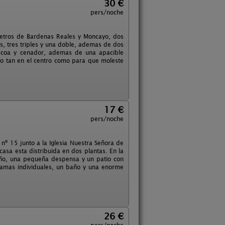
30 €
pers/noche
metros de Bardenas Reales y Moncayo, dos
, tres triples y una doble, ademas de dos
bacoa y cenador, ademas de una apacible
no tan en el centro como para que moleste
17 €
pers/noche
 nº 15 junto a la Iglesia Nuestra Señora de
casa esta distribuida en dos plantas. En la
año, una pequeña despensa y un patio con
 camas individuales, un baño y una enorme
26 €