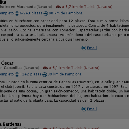
ita
ística en
Murchante
(Navarra)
a
5,7 km
de Tudela (Navarra)
completo
6-9+3 plazas
80 km de Pamplona
sitica en Murchante con capacidad para 12 plazas. Esta a muy pocos kilo
pletamente opuestos, pero igualmente majestuosos. Consta de 4 habitaciones
en el salón. Cocina americana con comedor. Espectacular jardín con bar
e cesped. La casa se alquila entera. Además dentro del casco urbano, pero 
que si lo suficientemente cercana a cualquier servicio.
Email
l Óscar
en
Cabanillas
(Navarra)
a
6,1 km
de Tudela (Navarra)
completo
12+2 plazas
80 km de Pamplona
ta ubicada en la zona céntrica de Cabanillas (Navarra), en la calle Juan XXIII
 el club juvenil. Es una casa construida en 1917 y restaurada en 1997. Esta 
dispone de una cocina, un gran salón-comedor, una habitación doble, un b
 la planta primera hay tres habitaciones dobles, una habitación de cuatro
vistas al patio de la planta baja. La capacidad es de 12 plazas.
Email
a Bardenas
en
Cabanillas
(Navarra)
a
6,1 km
de Tudela (Navarra)