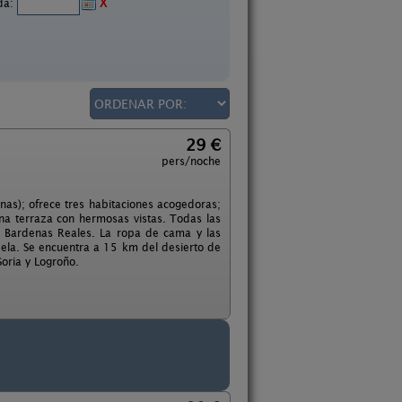
ida:
X
29 €
pers/noche
nas); ofrece tres habitaciones acogedoras;
na terraza con hermosas vistas. Todas las
 y Bardenas Reales. La ropa de cama y las
udela. Se encuentra a 15 km del desierto de
oria y Logroño.