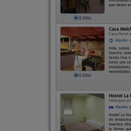
distribuidas
que tienen e
8 Fotos
Casa Melc
Casa Rural 
Alquiler 
Hola, somos 
Nuestra vivi
Senda Viva y
como una cat
instalacion
necesidades.
8 Fotos
Hostel La 
Albergue e
Alquiler 
Hostel La Hu
de Sendaviva
Huertica ofr
la forma qu