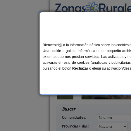
Busca por alojamiento
Alojamientos
>
Navarra
> Tudela
Casas Rurales en Tu
Bienvenid@ a la información básica sobre las cookies 
Una cookie o galleta informática es un pequeño archiv
externas que nos prestan servicios. Las activadas y n
activarás el resto de cookies (analíticas y publicita
pulsando el botón
Rechazar
o elegir su activación/de
abaleta
Casa Binahia
2-8 pers.
18-3
36 €
arra)
Arraioz (Navarra)
desde
desd
Buscar
Comunidades:
Provincias/Islas: