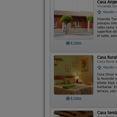
Casa Angel
Vivienda tur
Alquiler 
Vivienda Tur
paisajes com
sofas-cama 
superficie d
el ruido, aun
8 Fotos
Casa Rura
Casa Rural 
Alquiler 
Casa Oscar es
la Asunción y
planta baja 
barbacoa. En
terraza, con 
8 Fotos
Casa Send
Casa Rural 