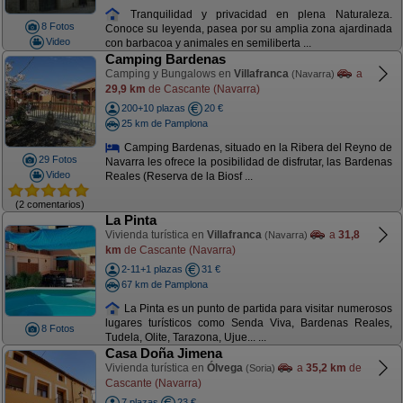
Tranquilidad y privacidad en plena Naturaleza.
8 Fotos
Conoce su leyenda, pasea por su amplia zona ajardinada
Video
con barbacoa y animales en semiliberta ...
Camping Bardenas
Camping y Bungalows en
Villafranca
a
(Navarra)
29,9 km
de Cascante (Navarra)
200+10 plazas
20 €
25 km de Pamplona
Camping Bardenas, situado en la Ribera del Reyno de
29 Fotos
Navarra les ofrece la posibilidad de disfrutar, las Bardenas
Video
Reales (Reserva de la Biosf ...
(2 comentarios)
La Pinta
Vivienda turística en
Villafranca
a
31,8
(Navarra)
km
de Cascante (Navarra)
2-11+1 plazas
31 €
67 km de Pamplona
La Pinta es un punto de partida para visitar numerosos
lugares turísticos como Senda Viva, Bardenas Reales,
8 Fotos
Tudela, Olite, Tarazona, Ujue... ...
Casa Doña Jimena
Vivienda turística en
Ólvega
a
35,2 km
de
(Soria)
Cascante (Navarra)
7 plazas
23 €