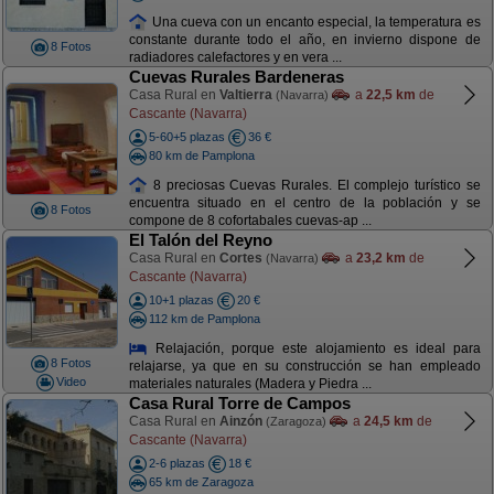
Una cueva con un encanto especial, la temperatura es
constante durante todo el año, en invierno dispone de
8 Fotos
radiadores calefactores y en vera ...
Cuevas Rurales Bardeneras
Casa Rural en
Valtierra
a
22,5 km
de
(Navarra)
Cascante (Navarra)
5-60+5 plazas
36 €
80 km de Pamplona
8 preciosas Cuevas Rurales. El complejo turístico se
encuentra situado en el centro de la población y se
8 Fotos
compone de 8 cofortabales cuevas-ap ...
El Talón del Reyno
Casa Rural en
Cortes
a
23,2 km
de
(Navarra)
Cascante (Navarra)
10+1 plazas
20 €
112 km de Pamplona
Relajación, porque este alojamiento es ideal para
8 Fotos
relajarse, ya que en su construcción se han empleado
Video
materiales naturales (Madera y Piedra ...
Casa Rural Torre de Campos
Casa Rural en
Ainzón
a
24,5 km
de
(Zaragoza)
Cascante (Navarra)
2-6 plazas
18 €
65 km de Zaragoza