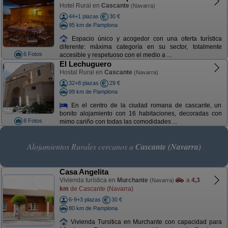
Hotel Rural en
Cascante
(Navarra)
44+1 plazas
30 €
95 km de Pamplona
Espacio único y acogedor con una oferta turística
diferente: máxima categoría en su sector, totalmente
6 Fotos
accesible y respetuoso con el medio a ...
El Lechuguero
Hostal Rural en
Cascante
(Navarra)
32+8 plazas
29 €
99 km de Pamplona
En el centro de la ciudad romana de cascante, un
bonito alojamiento con 16 habitaciones, decoradas con
8 Fotos
mimo cariño con todas las comodidades ...
Alojamientos Rurales cercanos a
Cascante (Navarra)
Casa Angelita
Vivienda turística en
Murchante
a
4,3
(Navarra)
km
de Cascante (Navarra)
6-9+3 plazas
30 €
80 km de Pamplona
Vivienda Tursitica en Murchante con capacidad para