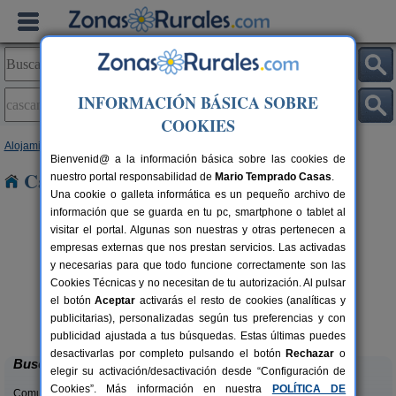
INFORMACIÓN BÁSICA SOBRE
COOKIES
Alojamientos
>
Navarra
> Cascante
Bienvenid@ a la información básica sobre las cookies de
Casas Rurales en Cascante
nuestro portal responsabilidad de
Mario Temprado Casas
.
Una cookie o galleta informática es un pequeño archivo de
información que se guarda en tu pc, smartphone o tablet al
visitar el portal. Algunas son nuestras y otras pertenecen a
empresas externas que nos prestan servicios. Las activadas
y necesarias para que todo funcione correctamente son las
Cookies Técnicas y no necesitan de tu autorización. Al pulsar
el botón
Aceptar
activarás el resto de cookies (analíticas y
Casa Binahia
rs.
18-38 pers.
publicitarias), personalizadas según tus preferencias y con
 €
30 €
Arraioz (Navarra)
desde
publicidad ajustada a tus búsquedas. Estas últimas puedes
desactivarlas por completo pulsando el botón
Rechazar
o
Buscar
elegir su activación/desactivación desde “Configuración de
Cookies”. Más información en nuestra
POLÍTICA DE
Comunidades: