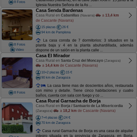
Cabanillas (Navarra), en la calle Juan XXIII nº 15 junto a la
8 Fotos
Iglesia Nuestra Señora de la As ...
Casa Senda Bardenas
Casa Rural en
Cabanillas
a
13,4 km
(Navarra)
de Cascante (Navarra)
15 plazas
26 €
94 km de Pamplona
La casa consta de 7 dormitorios: 3 situados en la
8 Fotos
planta baja y 4 en la planta abuhardillada, además
Video
dispone de un salón en la planta calle ...
Casa El Mirador
Casa Rural en
Santa Cruz del Moncayo
(Zaragoza)
a
14,4 km
de Cascante (Navarra)
10+2 plazas
15 €
90 km de Zaragoza
La casa tiene mas de doscientos años, restaurada
con mimo y detalle. Tiene cinco habitaciones y cuatro
8 Fotos
baños, cuenta con sala con fuego y co ...
Casa Rural Garnacha de Borja
Casa Rural en
Borja / Santuario de La Misericordia
a
18,2 km
de Cascante (Navarra)
(Zaragoza)
7+4 plazas
24 €
70 km de Zaragoza
Casa rural Garnacha de Borja es una casa de alquiler
integro situada en la provincia de Zaragoza, en Borja,