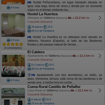
Hostal Peñacardena, un lugar tranquilo situada en
Igea, rioja baja, tierra de vinos y donde por un momento
8 Fotos
viajas en el tiempo visitando las ...
Hostel La Huertica
Albergue en
Valtierra
a
22,2 km
de
(Navarra)
Cascante (Navarra)
36 plazas
18 €
80 km de Pamplona
Hostel La Huertica es un albergue rural situado en
8 Fotos
Valtierra, Navarra (España), al lado de las Bardenas
Reales y del parque natural de Senda ...
(3 comentarios)
El Caldero
Apartamento en
Valtierra
a
22,3 km
de
(Navarra)
Cascante (Navarra)
5+2 plazas
30 €
80 km de Pamplona
Apartamento con dos dormitorios, un baño, un
aseo, chimenea, terraza, está cerca de las bardenas y de
8 Fotos
senda viva, a media hora en coche. ...
Cueva Rural Castillo de Peñaflor
Casa Rural en
Valtierra
a
22,3 km
de
(Navarra)
Cascante (Navarra)
6 plazas
25 €
76 km de Pamplona