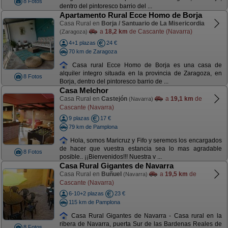
8 Fotos
dentro del pintoresco barrio del ...
Apartamento Rural Ecce Homo de Borja
Casa Rural en
Borja / Santuario de La Misericordia
a
18,2 km
de Cascante (Navarra)
(Zaragoza)
4+1 plazas
24 €
70 km de Zaragoza
Casa rural Ecce Homo de Borja es una casa de
alquiler integro situada en la provincia de Zaragoza, en
8 Fotos
Borja, dentro del pintoresco barrio de ...
Casa Melchor
Casa Rural en
Castejón
a
19,1 km
de
(Navarra)
Cascante (Navarra)
9 plazas
17 €
79 km de Pamplona
Hola, somos Maricruz y Fifo y seremos los encargados
de hacer que vuestra estancia sea lo mas agradable
8 Fotos
posible.. ¡¡Bienvenidos!!! Nuestra v ...
Casa Rural Gigantes de Navarra
Casa Rural en
Buñuel
a
19,5 km
de
(Navarra)
Cascante (Navarra)
6-10+2 plazas
23 €
115 km de Pamplona
Casa Rural Gigantes de Navarra - Casa rural en la
ribera de Navarra, puerta Sur de las Bardenas Reales de
8 Fotos