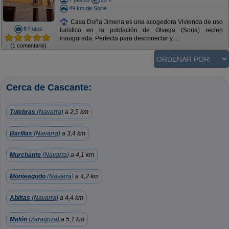
49 km de Soria
Casa Doña Jimena es una acogedora Vivienda de uso
8 Fotos
turístico en la población de Olvega (Soria) recien
inaugurada. Perfecta para desconectar y ...
(1 comentario)
Cerca de Cascante:
Tulebras
(Navarra)
a 2,5 km
Barillas
(Navarra)
a 3,4 km
Murchante
(Navarra)
a 4,1 km
Monteagudo
(Navarra)
a 4,2 km
Ablitas
(Navarra)
a 4,4 km
Malón
(Zaragoza)
a 5,1 km