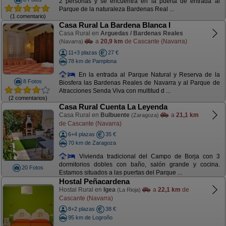
2 personas y se encuentra en la puerta de entrada al
Parque de la naturaleza Bardenas Real ...
(1 comentario)
Casa Rural La Bardena Blanca I
Casa Rural en
Arguedas / Bardenas Reales
a
20,9 km
de Cascante (Navarra)
(Navarra)
11+3 plazas
27 €
78 km de Pamplona
En la entrada al Parque Natural y Reserva de la
8 Fotos
Biosfera las Bardenas Reales de Navarra y al Parque de
Atracciones Senda Viva con multitud d ...
(2 comentarios)
Casa Rural Cuenta La Leyenda
Casa Rural en
Bulbuente
a
21,1 km
(Zaragoza)
de Cascante (Navarra)
6+4 plazas
35 €
70 km de Zaragoza
Vivienda tradicional del Campo de Borja con 3
dormitorios dobles con baño, salón grande y cocina.
20 Fotos
Estamos situados a las puertas del Parque ...
Hostal Peñacardena
Hostal Rural en
Igea
a
22,1 km
de
(La Rioja)
Cascante (Navarra)
8+2 plazas
38 €
95 km de Logroño