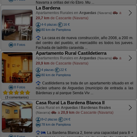
Navarra a orillas del río Ebro. Mu ...
La Bardena
Apartamentos Rurales en
Arguedas
a
(Navarra)
20,7 km
de Cascante (Navarra)
4-6 plazas
16 €
80 km de Pamplona
La casa es de nueva construcción, año 2008, a 200 m.
del centro del pueblo, el mercadillo es todos los jueves.
8 Fotos
Fachada de ladrillo caravista ...
Apartamento Rural Castildetierra
Apartamentos Rurales en
Arguedas
a
(Navarra)
20,9 km
de Cascante (Navarra)
4 plazas
22 €
80 km de Pamplona
Castildetierra se trata de un apartamento situado en el
8 Fotos
núcleo urbano de Arguedas (municipio de entrada a las
Bárdenas y al parque Senda Viv ...
(3 comentarios)
Casa Rural La Bardena Blanca II
Casa Rural en
Arguedas / Bardenas Reales
a
20,9 km
de Cascante (Navarra)
(Navarra)
8+2 plazas
24 €
78 km de Pamplona
La Bardena Blanca 2, tiene una capacidad para 8 +
8 Fotos