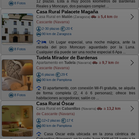
12 plazas. Esta a muy pocos kilometros de Bardenas
8 Fotos
Reales y Moncayo, dos paisajes complet ...
Casa Rural Palacete Magaña
Casa Rural en
Malón
a
5,4 km
de
(Zaragoza)
Cascante (Navarra)
2-30 plazas
20 €
90 km de Zaragoza
Un Lugar especial, una noche mágica, ante la
mirada del pico Moncayo aguardado por la Luna.
8 Fotos
Cualquier día puede ser una noche especial.6 Apa ...
Tudela Mirador de Bardenas
Apartamento en
Tudela
a
9,7 km
de
(Navarra)
Cascante (Navarra)
6 plazas
29 €
90 km de Pamplona
El apartamento, con conexión Wi-Fi gratuita, se alquila
de forma completa (2, 4 ó 6 personas); ofrece tres
8 Fotos
habitaciones acogedoras; salón co ...
Casa Rural Óscar
Casa Rural en
Cabanillas
a
13,2 km
(Navarra)
de Cascante (Navarra)
12+2 plazas
17 €
80 km de Pamplona
Casa Oscar esta ubicada en la zona céntrica de