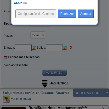
COOKIES
.
Provincias/Islas:
Tipo alquiler:
Plazas:
X
Entrada:
Salida:
Fechas más buscadas
pueblo:
Cascante
MÁS FILTROS
2 alojamientos rurales en Cascante (Navarra)
Ver en el mapa
RuralSuite Hotel-Apartamentos****