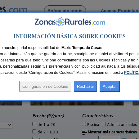
Anúnciate gratis
Acceso Propietar
Busca por pueblo
INFORMACIÓN BÁSICA SOBRE COOKIES
lón
de nuestro portal responsabilidad de
Mario Temprado Casas
.
o de información que se guarda en tu pc, smartphone o tablet al visitar el port
ecesarias para que todo funcione correctamente son las Cookies Técnicas y no ne
rias), personalizadas según tus preferencias y con publicidad ajustada a tus búsq
sactivación desde “Configuración de Cookies”. Más información en nuestra
POLÍTI
Casa La Iglesia
4 pers.
16+2 pers.
35 €
33 €
Uncastillo (Zaragoza)
Mu
e
desde
Precio (€/pers)
Características
de 1 a 20
Piscina
Admite animales
de 21 a 30
Mostrar más características