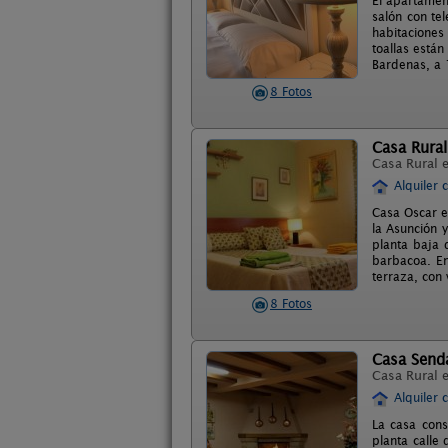
El apartamen
salón con te
habitaciones
toallas están
Bardenas, a 
8 Fotos
Casa Rura
Casa Rural 
Alquiler 
Casa Oscar es
la Asunción y
planta baja 
barbacoa. En
terraza, con 
8 Fotos
Casa Send
Casa Rural 
Alquiler 
La casa cons
planta calle