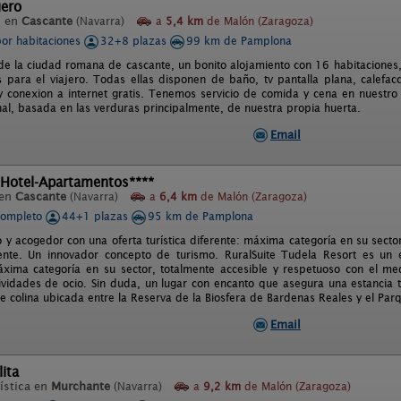
uero
l en
Cascante
(Navarra)
a
5,4 km
de Malón (Zaragoza)
por habitaciones
32+8 plazas
99 km de Pamplona
 de la ciudad romana de cascante, un bonito alojamiento con 16 habitaciones
para el viajero. Todas ellas disponen de baño, tv pantalla plana, calefacc
y conexion a internet gratis. Tenemos servicio de comida y cena en nuestro
nal, basada en las verduras principalmente, de nuestra propia huerta.
Email
 Hotel-Apartamentos****
 en
Cascante
(Navarra)
a
6,4 km
de Malón (Zaragoza)
completo
44+1 plazas
95 km de Pamplona
 y acogedor con una oferta turística diferente: máxima categoría en su secto
nte. Un innovador concepto de turismo. RuralSuite Tudela Resort es un 
áxima categoría en su sector, totalmente accesible y respetuoso con el 
vidades de ocio. Sin duda, un lugar con encanto que asegura una estancia t
e colina ubicada entre la Reserva de la Biosfera de Bardenas Reales y el Pa
Email
ita
ística en
Murchante
(Navarra)
a
9,2 km
de Malón (Zaragoza)