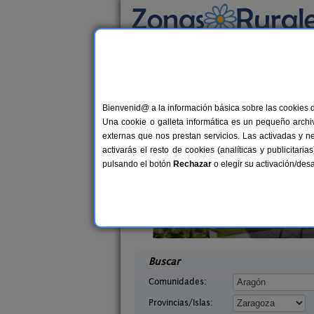
Busca por alojamiento
Alojamientos
>
Aragón
>
Zaragoza
> Malón
Casas Rurales en Ma
Bienvenid@ a la información básica sobre las cookies 
Una cookie o galleta informática es un pequeño archiv
externas que nos prestan servicios. Las activadas y n
activarás el resto de cookies (analíticas y publicita
pulsando el botón
Rechazar
o elegir su activación/de
anta Ana
Casa Rural Cuenta La Leyenda
11-13 pers.
6+
30 €
agoza)
Bulbuente (Zaragoza)
desde
desd
Buscar
Comunidades:
Provincias/Islas: