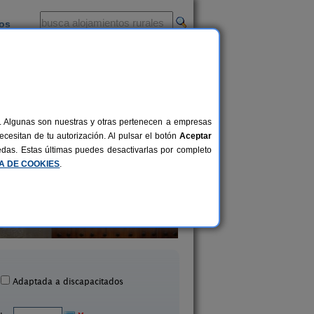
ios
-
al. Algunas son nuestras y otras pertenecen a empresas
cesitan de tu autorización. Al pulsar el botón
Aceptar
uedas. Estas últimas puedes desactivarlas por completo
CA DE COOKIES
.
Casa Loriente
Casa Rural El Mol
6-12 pers.
20 €
rillo de Gallego (Zaragoza)
Tobed (Zaragoza
desde
Adaptada a discapacitados