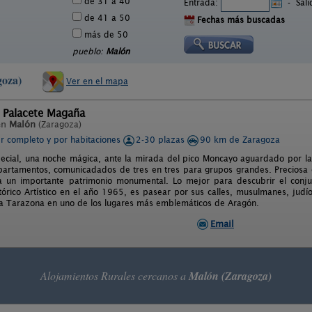
de 31 a 40
Entrada:
-
Sal
de 41 a 50
Fechas más buscadas
más de 50
pueblo:
Malón
goza)
Ver en el mapa
l Palacete Magaña
en
Malón
(Zaragoza)
er completo y por habitaciones
2-30 plazas
90 km de Zaragoza
ecial, una noche mágica, ante la mirada del pico Moncayo aguardado por la
partamentos, comunicadados de tres en tres para grupos grandes. Preciosa 
a un importante patrimonio monumental. Lo mejor para descubrir el con
tórico Artístico en el año 1965, es pasear por sus calles, musulmanes, judí
 a Tarazona en uno de los lugares más emblemáticos de Aragón.
Email
Alojamientos Rurales cercanos a
Malón (Zaragoza)