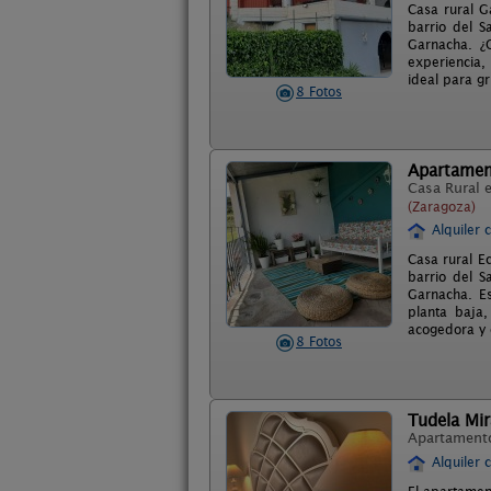
Casa rural G
barrio del S
Garnacha. ¿
experiencia,
ideal para g
8 Fotos
Apartamen
Casa Rural 
(Zaragoza)
Alquiler 
Casa rural E
barrio del S
Garnacha. Es
planta baja,
acogedora y 
8 Fotos
Tudela Mi
Apartament
Alquiler 