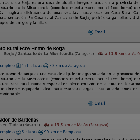
arnacha de Borja es una casa de alquiler integro situada en la provincia de
antuario de la Misericordia (conocido mundialmente por el Ecce homo) de
Os imaginais disfrutando de unas veladas maravillosas en Casa Rural Ga
 una sensación. En Casa rural Garnacha de Borja, podrás cargar pilas y disfr
rupos de amigos y familias.
Email
to Rural Ecce Homo de Borja
en
Borja / Santuario de La Misericordia
(Zaragoza)
a
13,3 km
de Maló
completo
4+1 plazas
70 km de Zaragoza
cce Homo de Borja es una casa de alquiler integro situada en la provincia de
antuario de la Misericordia (conocido mundialmente por el Ecce homo) de
 una casa rural intima y especial en pleno corazón de la Ruta de la Gar
 totalmente equipada, ideal para estancias largas. Está situada antes de 
confortable.
Email
rador de Bardenas
o en
Tudela
(Navarra)
a
13,5 km
de Malón (Zaragoza)
completo
6 plazas
90 km de Pamplona