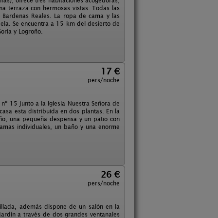
nas); ofrece tres habitaciones acogedoras;
na terraza con hermosas vistas. Todas las
 y Bardenas Reales. La ropa de cama y las
udela. Se encuentra a 15 km del desierto de
oria y Logroño.
17 €
pers/noche
 nº 15 junto a la Iglesia Nuestra Señora de
casa esta distribuida en dos plantas. En la
año, una pequeña despensa y un patio con
 camas individuales, un baño y una enorme
26 €
pers/noche
dillada, además dispone de un salón en la
 jardín a través de dos grandes ventanales