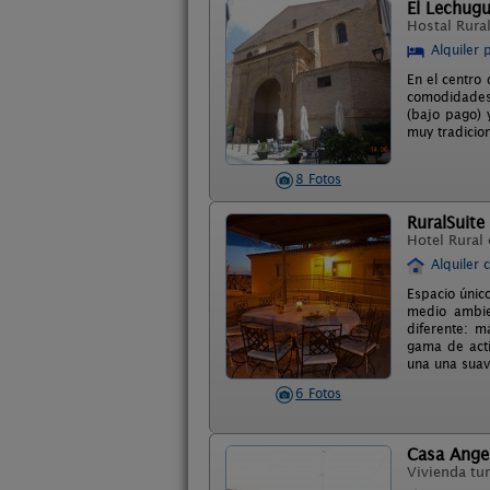
El Lechug
Hostal Rura
Alquiler 
En el centro
comodidades 
(bajo pago) 
muy tradicio
8 Fotos
RuralSuite
Hotel Rural
Alquiler 
Espacio único
medio ambie
diferente: m
gama de acti
una una suav
6 Fotos
Casa Angel
Vivienda tur