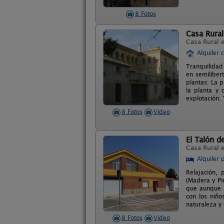
8 Fotos
Casa Rura
Casa Rural 
Alquiler 
Tranquilidad
en semilibert
plantas: La 
la planta y 
explotación.
8 Fotos
Video
El Talón d
Casa Rural 
Alquiler 
Relajación, 
(Madera y Pi
que aunque s
con los niñ
naturaleza y 
8 Fotos
Video