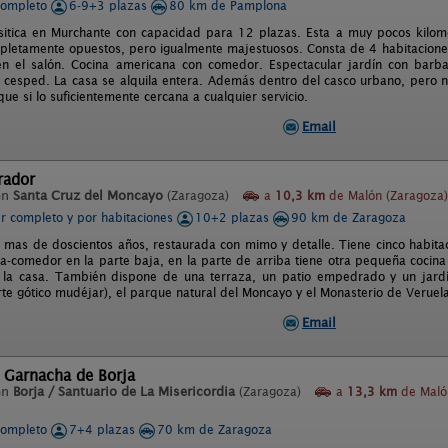
completo
6-9+3 plazas
80 km de Pamplona
sitica en Murchante con capacidad para 12 plazas. Esta a muy pocos kilo
pletamente opuestos, pero igualmente majestuosos. Consta de 4 habitaciones
en el salón. Cocina americana con comedor. Espectacular jardín con bar
e cesped. La casa se alquila entera. Además dentro del casco urbano, pero 
que si lo suficientemente cercana a cualquier servicio.
Email
rador
en
Santa Cruz del Moncayo
(Zaragoza)
a
10,3 km
de Malón (Zaragoza)
er completo y por habitaciones
10+2 plazas
90 km de Zaragoza
e mas de doscientos años, restaurada con mimo y detalle. Tiene cinco habita
na-comedor en la parte baja, en la parte de arriba tiene otra pequeña cocina
 la casa. También dispone de una terraza, un patio empedrado y un jard
rte gótico mudéjar), el parque natural del Moncayo y el Monasterio de Veruel
Email
 Garnacha de Borja
en
Borja / Santuario de La Misericordia
(Zaragoza)
a
13,3 km
de Maló
completo
7+4 plazas
70 km de Zaragoza