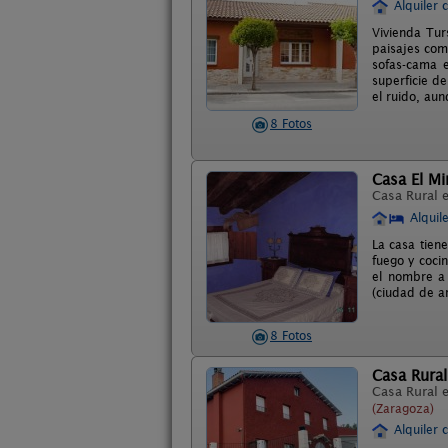
Alquiler 
Vivienda Tur
paisajes com
sofas-cama 
superficie d
el ruido, aun
8 Fotos
Casa El Mi
Casa Rural 
Alquil
La casa tien
fuego y coci
el nombre a
(ciudad de a
8 Fotos
Casa Rural
Casa Rural 
(Zaragoza)
Alquiler 