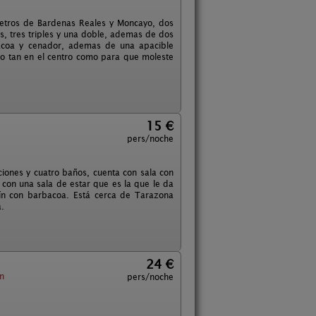
metros de Bardenas Reales y Moncayo, dos
, tres triples y una doble, ademas de dos
bacoa y cenador, ademas de una apacible
no tan en el centro como para que moleste
15 €
pers/noche
ciones y cuatro baños, cuenta con sala con
 con una sala de estar que es la que le da
ín con barbacoa. Está cerca de Tarazona
a.
24 €
n
pers/noche