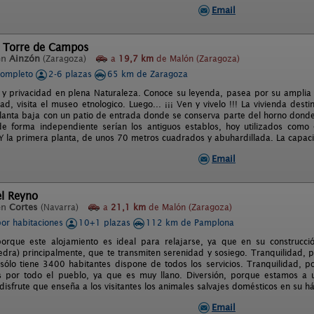
Email
l Torre de Campos
en
Ainzón
(Zaragoza)
a
19,7 km
de Malón (Zaragoza)
completo
2-6 plazas
65 km de Zaragoza
 y privacidad en plena Naturaleza. Conoce su leyenda, pasea por su amplia
ad, visita el museo etnologico. Luego... ¡¡¡ Ven y vivelo !!! La vivienda dest
planta baja con un patio de entrada donde se conserva parte del horno donde
de forma independiente serían los antiguos establos, hoy utilizados como 
 Y la primera planta, de unos 70 metros cuadrados y abuhardillada. La capa
Email
el Reyno
en
Cortes
(Navarra)
a
21,1 km
de Malón (Zaragoza)
por habitaciones
10+1 plazas
112 km de Pamplona
porque este alojamiento es ideal para relajarse, ya que en su construcc
edra) principalmente, que te transmiten serenidad y sosiego. Tranquilidad, 
ólo tiene 3400 habitantes dispone de todos los servicios. Tranquilidad, p
os por todo el pueblo, ya que es muy llano. Diversión, porque estamos a
disfrute que enseña a los visitantes los animales salvajes domésticos en su há
Email