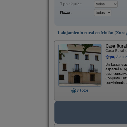
Tipo alquiler:
Plazas:
1 alojamiento rural en Malón (Zara
Casa Rura
Casa Rural 
Alquil
Un Lugar esp
especial.6 A
que conserv
Conjunto His
convirtiendo
8 Fotos