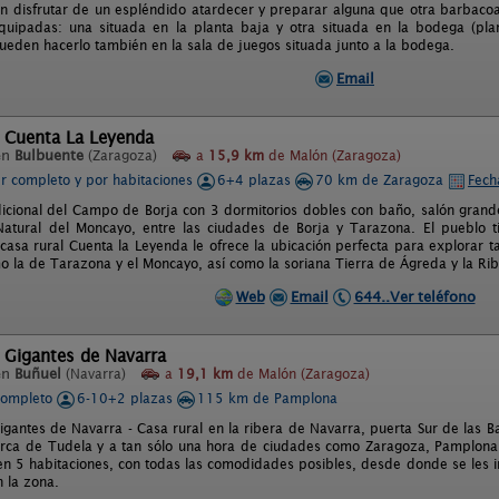
 disfrutar de un espléndido atardecer y preparar alguna que otra barbaco
quipadas: una situada en la planta baja y otra situada en la bodega (pla
ueden hacerlo también en la sala de juegos situada junto a la bodega.
Email
l Cuenta La Leyenda
en
Bulbuente
(Zaragoza)
a
15,9 km
de Malón (Zaragoza)
er completo y por habitaciones
6+4 plazas
70 km de Zaragoza
Fech
dicional del Campo de Borja con 3 dormitorios dobles con baño, salón grande
atural del Moncayo, entre las ciudades de Borja y Tarazona. El pueblo tie
 casa rural Cuenta la Leyenda le ofrece la ubicación perfecta para explorar
o la de Tarazona y el Moncayo, así como la soriana Tierra de Ágreda y la Ri
Web
Email
644..Ver teléfono
 Gigantes de Navarra
en
Buñuel
(Navarra)
a
19,1 km
de Malón (Zaragoza)
completo
6-10+2 plazas
115 km de Pamplona
igantes de Navarra - Casa rural en la ribera de Navarra, puerta Sur de las Ba
rca de Tudela y a tan sólo una hora de ciudades como Zaragoza, Pamplona,
 en 5 habitaciones, con todas las comodidades posibles, desde donde se les in
n la zona.