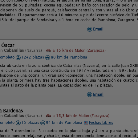
to, con conexión Wi-Fi gratuita, se alquila de forma completa (2, 4 ó 6 perso
levisión de 55 pulgadas; cocina equipada; un baño con secador de pelo; y u
 disponen de suelo de parqué, calefacción central y con vistas al río Ebro
 incluidas. El apartamento está a 10 minutos a pie del centro histórico de T
15 k. del parque de Sendaviva y a 1 hora en coche de Pamplona, Zaragoza, S
Email
l Óscar
en
Cabanillas
(Navarra)
a
15 km
de Malón (Zaragoza)
completo
12+2 plazas
80 km de Pamplona
ta ubicada en la zona céntrica de Cabanillas (Navarra), en la calle Juan XXIII
 el club juvenil. Es una casa construida en 1917 y restaurada en 1997. Esta 
dispone de una cocina, un gran salón-comedor, una habitación doble, un b
 la planta primera hay tres habitaciones dobles, una habitación de cuatro
vistas al patio de la planta baja. La capacidad es de 12 plazas.
Email
a Bardenas
en
Cabanillas
(Navarra)
a
15,3 km
de Malón (Zaragoza)
completo
15 plazas
94 km de Pamplona
Fechas Libres
ta de 7 dormitorios: 3 situados en la planta baja y 4 en la planta abuhar
 dónde pueden relajarse y charlar; esta dependencia tiene acceso directo al