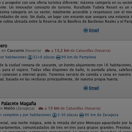
 y acogedor con una oferta turística diferente: máxima categoría en su secto
nte. Un innovador concepto de turismo. RuralSuite Tudela Resort es un 
áxima categoría en su sector, totalmente accesible y respetuoso con el 
vidades de ocio. Sin duda, un lugar con encanto que asegura una estancia t
e colina ubicada entre la Reserva de la Biosfera de Bardenas Reales y el Pa
Email
uero
l en
Cascante
(Navarra)
a
13,2 km
de Cabanillas (Navarra)
por habitaciones
32+8 plazas
99 km de Pamplona
 de la ciudad romana de cascante, un bonito alojamiento con 16 habitaciones
para el viajero. Todas ellas disponen de baño, tv pantalla plana, calefacc
y conexion a internet gratis. Tenemos servicio de comida y cena en nuestro
nal, basada en las verduras principalmente, de nuestra propia huerta.
Email
l Palacete Magaña
en
Malón
(Zaragoza)
a
15 km
de Cabanillas (Navarra)
er completo y por habitaciones
2-30 plazas
90 km de Zaragoza
ecial, una noche mágica, ante la mirada del pico Moncayo aguardado por la
partamentos, comunicadados de tres en tres para grupos grandes. Preciosa 