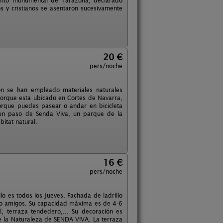
junto monumental de Tarazona, declarado
os y cristianos se asentaron sucesivamente
20 €
pers/noche
ión se han empleado materiales naturales
porque esta ubicado en Cortes de Navarra,
orque puedes pasear o andar en bicicleta
 un paso de Senda Viva, un parque de la
bitat natural.
16 €
pers/noche
o es todos los jueves. Fachada de ladrillo
s o amigos. Su capacidad máxima es de 4-6
, terraza tendedero,... Su decoración es
 la Naturaleza de SENDA VIVA. La terraza