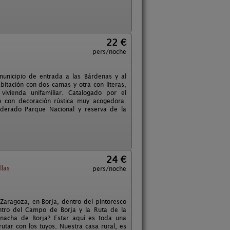
22 €
pers/noche
municipio de entrada a las Bárdenas y al
itación con dos camas y otra con literas,
ivienda unifamiliar. Catalogado por el
o con decoración rústica muy acogedora.
siderado Parque Nacional y reserva de la
24 €
llas
pers/noche
 Zaragoza, en Borja, dentro del pintoresco
ntro del Campo de Borja y la Ruta de la
rnacha de Borja? Estar aquí es toda una
utar con los tuyos. Nuestra casa rural, es