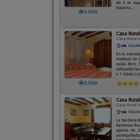
de 5 m. equi
Navarra...
8 Fotos
Casa Rural
Casa Rural 
Alquil
En la entrad
multitud de e
caída libre,
utilizando l
y 1 triple) y
8 Fotos
Casa Rural
Casa Rural 
Alquil
La Bardena B
Bardenas Rea
agosto de 2
acompañada c