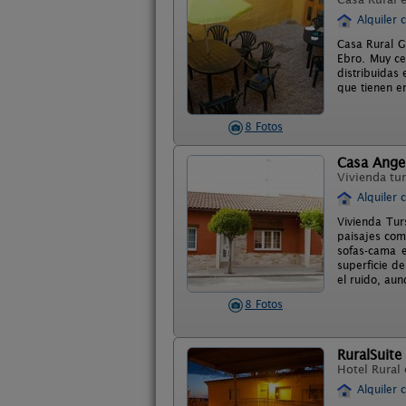
Alquiler 
Casa Rural G
Ebro. Muy ce
distribuidas
que tienen e
8 Fotos
Casa Angel
Vivienda tur
Alquiler 
Vivienda Tur
paisajes com
sofas-cama 
superficie d
el ruido, aun
8 Fotos
RuralSuite
Hotel Rural
Alquiler 