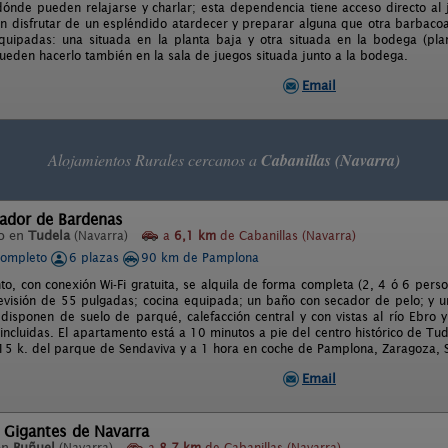
 dónde pueden relajarse y charlar; esta dependencia tiene acceso directo al
 disfrutar de un espléndido atardecer y preparar alguna que otra barbaco
quipadas: una situada en la planta baja y otra situada en la bodega (pla
ueden hacerlo también en la sala de juegos situada junto a la bodega.
Email
Alojamientos Rurales cercanos a
Cabanillas (Navarra)
rador de Bardenas
o en
Tudela
(Navarra)
a
6,1 km
de Cabanillas (Navarra)
completo
6 plazas
90 km de Pamplona
to, con conexión Wi-Fi gratuita, se alquila de forma completa (2, 4 ó 6 perso
levisión de 55 pulgadas; cocina equipada; un baño con secador de pelo; y u
 disponen de suelo de parqué, calefacción central y con vistas al río Ebro
 incluidas. El apartamento está a 10 minutos a pie del centro histórico de T
15 k. del parque de Sendaviva y a 1 hora en coche de Pamplona, Zaragoza, S
Email
 Gigantes de Navarra
en
Buñuel
(Navarra)
a
8,7 km
de Cabanillas (Navarra)