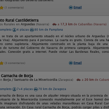
s fotografías del desierto bardenero.
Email
(1 comentario)
o Rural Castildetierra
os Rurales en
Arguedas
(Navarra)
a
17,3 km
de Cabanillas (Navarra)
completo
4 plazas
80 km de Pamplona
ra se trata de un apartamento situado en el núcleo urbano de Arguedas (
 Viva). Alojamiento para 4 personas. La cuarta es gratis. Consta de una hab
ro como supletoria. Alojamiento construido en la planta baja de una v
o de turismo del Gobierno de Navarra de primera categoría. Alojamient
les. Conexión gratis a internet. Puede visitar Las Bardenas Reales, con
Email
(3 comentarios)
 Garnacha de Borja
en
Borja / Santuario de La Misericordia
(Zaragoza)
a
20 km
de Cabani
completo
7+4 plazas
70 km de Zaragoza
arnacha de Borja es una casa de alquiler integro situada en la provincia de
antuario de la Misericordia (conocido mundialmente por el Ecce homo) de
Os imaginais disfrutando de unas veladas maravillosas en Casa Rural Ga
 una sensación. En Casa rural Garnacha de Borja, podrás cargar pilas y disfr