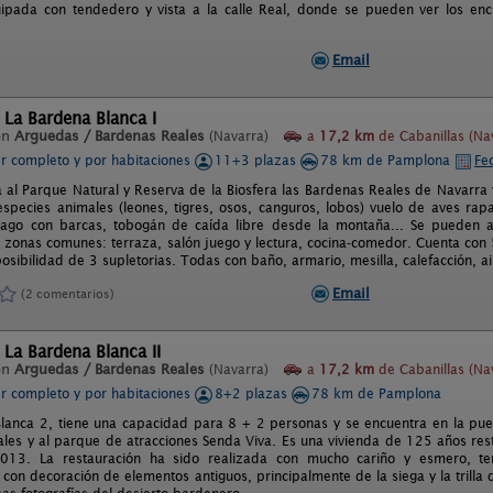
pada con tendedero y vista a la calle Real, donde se pueden ver los encie
Email
 La Bardena Blanca I
en
Arguedas / Bardenas Reales
(Navarra)
a
17,2 km
de Cabanillas (Na
er completo y por habitaciones
11+3 plazas
78 km de Pamplona
Fe
a al Parque Natural y Reserva de la Biosfera las Bardenas Reales de Navarra
species animales (leones, tigres, osos, canguros, lobos) vuelo de aves rapac
 lago con barcas, tobogán de caída libre desde la montaña... Se pueden a
as zonas comunes: terraza, salón juego y lectura, cocina-comedor. Cuenta con
 posibilidad de 3 supletorias. Todas con baño, armario, mesilla, calefacción, a
Email
(2 comentarios)
 La Bardena Blanca II
en
Arguedas / Bardenas Reales
(Navarra)
a
17,2 km
de Cabanillas (Na
er completo y por habitaciones
8+2 plazas
78 km de Pamplona
lanca 2, tiene una capacidad para 8 + 2 personas y se encuentra en la pue
les y al parque de atracciones Senda Viva. Es una vivienda de 125 años rest
013. La restauración ha sido realizada con mucho cariño y esmero, ten
on decoración de elementos antiguos, principalmente de la siega y la trilla 