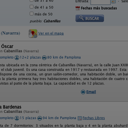
de 31 a 40
Entrada:
-
Sal
de 41 a 50
Fechas más buscadas
más de 50
pueblo:
Cabanillas
s (Navarra)
Ver en el mapa
l Óscar
en
Cabanillas
(Navarra)
completo
12+2 plazas
80 km de Pamplona
ta ubicada en la zona céntrica de Cabanillas (Navarra), en la calle Juan XXIII
 el club juvenil. Es una casa construida en 1917 y restaurada en 1997. Esta 
dispone de una cocina, un gran salón-comedor, una habitación doble, un b
 la planta primera hay tres habitaciones dobles, una habitación de cuatro
vistas al patio de la planta baja. La capacidad es de 12 plazas.
Email
a Bardenas
en
Cabanillas
(Navarra)
completo
15 plazas
94 km de Pamplona
Fechas Libres
ta de 7 dormitorios: 3 situados en la planta baja y 4 en la planta abuhar