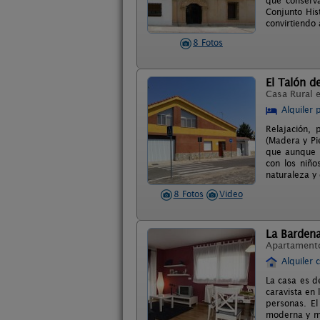
que conserv
Conjunto His
convirtiendo
8 Fotos
El Talón d
Casa Rural 
Alquiler 
Relajación, 
(Madera y Pi
que aunque s
con los niñ
naturaleza y 
8 Fotos
Video
La Barden
Apartament
Alquiler 
La casa es d
caravista en
personas. El
moderna y mu