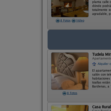
planta calle
dónde podrán
totalmente e
agradable, p
8 Fotos
Video
Tudela Mi
Apartament
Alquiler 
El apartamen
salón con te
habitaciones
toallas están
Bardenas, a 
8 Fotos
Casa Rural
Casa Rural 