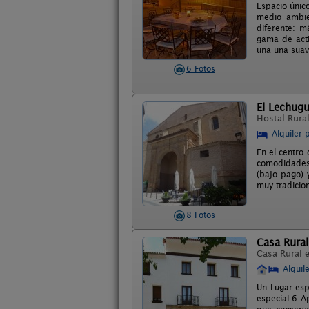
Espacio único
medio ambie
diferente: m
gama de acti
una una suav
6 Fotos
El Lechug
Hostal Rura
Alquiler 
En el centro
comodidades 
(bajo pago) 
muy tradicio
8 Fotos
Casa Rura
Casa Rural 
Alquil
Un Lugar esp
especial.6 A