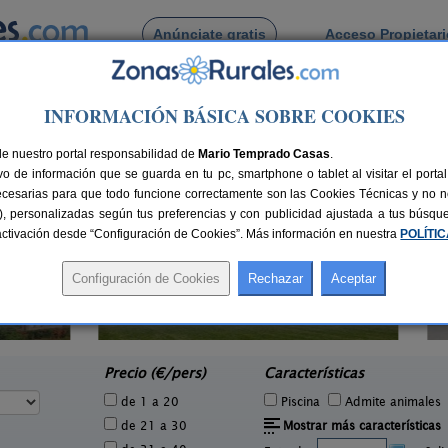
Anúnciate gratis
Acceso Propietar
Busca por pueblo
INFORMACIÓN BÁSICA SOBRE COOKIES
anillas
de nuestro portal responsabilidad de
Mario Temprado Casas
.
o de información que se guarda en tu pc, smartphone o tablet al visitar el port
ecesarias para que todo funcione correctamente son las Cookies Técnicas y no ne
rias), personalizadas según tus preferencias y con publicidad ajustada a tus búsq
sactivación desde “Configuración de Cookies”. Más información en nuestra
POLÍTI
Hotel Rural Quinto Real
8 pers.
24-36+14 pers.
30 €
28 €
Eugi (Navarra)
e
desde
Precio (€/pers)
Características
de 1 a 20
Piscina
Admite animales
de 21 a 30
Mostrar más características