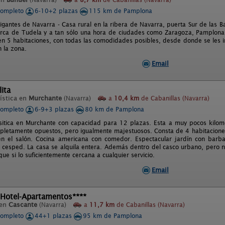
completo
6-10+2 plazas
115 km de Pamplona
igantes de Navarra - Casa rural en la ribera de Navarra, puerta Sur de las Ba
rca de Tudela y a tan sólo una hora de ciudades como Zaragoza, Pamplona,
 en 5 habitaciones, con todas las comodidades posibles, desde donde se les in
n la zona.
Email
ita
ística en
Murchante
(Navarra)
a
10,4 km
de Cabanillas (Navarra)
completo
6-9+3 plazas
80 km de Pamplona
sitica en Murchante con capacidad para 12 plazas. Esta a muy pocos kilo
pletamente opuestos, pero igualmente majestuosos. Consta de 4 habitaciones
en el salón. Cocina americana con comedor. Espectacular jardín con bar
e cesped. La casa se alquila entera. Además dentro del casco urbano, pero 
que si lo suficientemente cercana a cualquier servicio.
Email
 Hotel-Apartamentos****
 en
Cascante
(Navarra)
a
11,7 km
de Cabanillas (Navarra)
completo
44+1 plazas
95 km de Pamplona