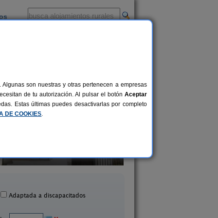
ios
-
al. Algunas son nuestras y otras pertenecen a empresas
cesitan de tu autorización. Al pulsar el botón
Aceptar
uedas. Estas últimas puedes desactivarlas por completo
CA DE COOKIES
.
Bordaberri
Casa Rural Casa Ch
6+2 pers.
20 €
Ciáurriz (Navarra)
Aibar (Navarra)
desde
Adaptada a discapacitados