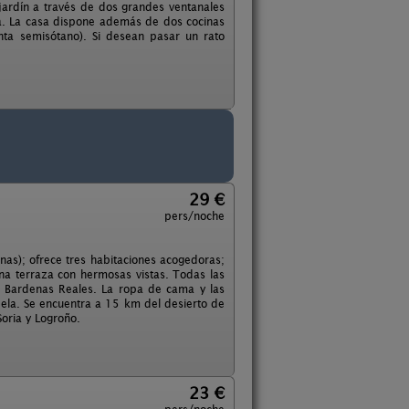
 jardín a través de dos grandes ventanales
a. La casa dispone además de dos cocinas
nta semisótano). Si desean pasar un rato
29 €
pers/noche
nas); ofrece tres habitaciones acogedoras;
na terraza con hermosas vistas. Todas las
 y Bardenas Reales. La ropa de cama y las
udela. Se encuentra a 15 km del desierto de
oria y Logroño.
23 €