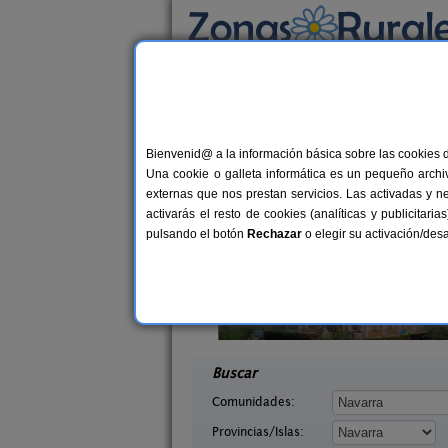
Busca por alojamiento
Alojamientos
>
Navarra
> Cabanillas
Casas Rurales en Cab
Bienvenid@ a la información básica sobre las cookies 
Una cookie o galleta informática es un pequeño archiv
externas que nos prestan servicios. Las activadas y n
activarás el resto de cookies (analíticas y publicita
pulsando el botón
Rechazar
o elegir su activación/de
abaleta
Casa Binahia
2-8 pers.
18-3
36 €
arra)
Arraioz (Navarra)
desde
desd
Buscar
Comunidades:
Provincias/Islas: