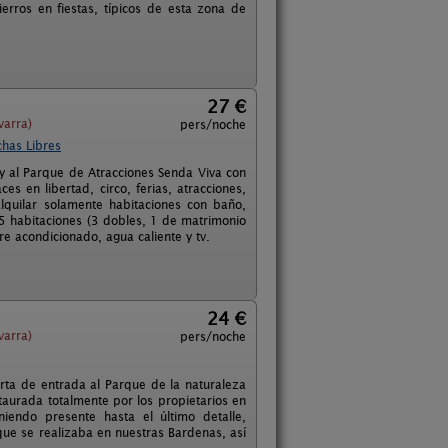
rros en fiestas, típicos de esta zona de
27 €
varra)
pers/noche
chas Libres
 y al Parque de Atracciones Senda Viva con
es en libertad, circo, ferias, atracciones,
lquilar solamente habitaciones con baño,
 5 habitaciones (3 dobles, 1 de matrimonio
ire acondicionado, agua caliente y tv.
24 €
varra)
pers/noche
rta de entrada al Parque de la naturaleza
aurada totalmente por los propietarios en
iendo presente hasta el último detalle,
que se realizaba en nuestras Bardenas, así