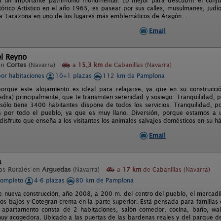
a un importante patrimonio monumental. Lo mejor para descubrir el con
tórico Artístico en el año 1965, es pasear por sus calles, musulmanes, judí
 a Tarazona en uno de los lugares más emblemáticos de Aragón.
Email
el Reyno
en
Cortes
(Navarra)
a
15,3 km
de Cabanillas (Navarra)
por habitaciones
10+1 plazas
112 km de Pamplona
porque este alojamiento es ideal para relajarse, ya que en su construcc
edra) principalmente, que te transmiten serenidad y sosiego. Tranquilidad, 
ólo tiene 3400 habitantes dispone de todos los servicios. Tranquilidad, p
os por todo el pueblo, ya que es muy llano. Diversión, porque estamos a
disfrute que enseña a los visitantes los animales salvajes domésticos en su há
Email
a
os Rurales en
Arguedas
(Navarra)
a
17 km
de Cabanillas (Navarra)
completo
4-6 plazas
80 km de Pamplona
e nueva construcción, año 2008, a 200 m. del centro del pueblo, el mercadill
 los bajos y Cotegran crema en la parte superior. Está pensada para familia
 apartamento consta de 2 habitaciones, salón comedor, cocina, baño, wall
y acogedora. Ubicado a las puertas de las bardenas reales y del parque de