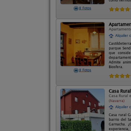
como hermosa
8 Fotos
Apartament
Apartament
Alquiler 
Castildetier
parque Senda
que conside
departament
Admite anima
Biosfera.
8 Fotos
Casa Rural
Casa Rural 
(Navarra)
Alquiler 
Casa rural G
barrio del S
Garnacha. ¿
experiencia,