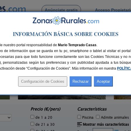
Anúnciate gratis
Acceso Propietar
Busca por pueblo
INFORMACIÓN BÁSICA SOBRE COOKIES
tes
de nuestro portal responsabilidad de
Mario Temprado Casas
.
o de información que se guarda en tu pc, smartphone o tablet al visitar el port
ecesarias para que todo funcione correctamente son las Cookies Técnicas y no ne
rias), personalizadas según tus preferencias y con publicidad ajustada a tus búsq
sactivación desde “Configuración de Cookies”. Más información en nuestra
POLÍTI
Casa Rural Haitzetxea
 pers.
15 pers.
20 €
30 €
Azpilkueta (Navarra)
e
desde
Precio (€/pers)
Características
de 1 a 20
Piscina
Admite animales
de 21 a 30
Mostrar más características