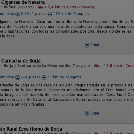
 Gigantes de Navarra
en
Buñuel
(Navarra)
a
7,4 km
de Cortes (Navarra)
completo
6-10+2 plazas
115 km de Pamplona
igantes de Navarra - Casa rural en la ribera de Navarra, puerta Sur de las Ba
rca de Tudela y a tan sólo una hora de ciudades como Zaragoza, Pamplona,
 en 5 habitaciones, con todas las comodidades posibles, desde donde se les in
n la zona.
Email
 Garnacha de Borja
en
Borja / Santuario de La Misericordia
(Zaragoza)
a
14,6 km
de Cort
completo
7+4 plazas
70 km de Zaragoza
arnacha de Borja es una casa de alquiler integro situada en la provincia de
antuario de la Misericordia (conocido mundialmente por el Ecce homo) de
Os imaginais disfrutando de unas veladas maravillosas en Casa Rural Ga
 una sensación. En Casa rural Garnacha de Borja, podrás cargar pilas y disfr
rupos de amigos y familias.
Email
to Rural Ecce Homo de Borja
en
Borja / Santuario de La Misericordia
(Zaragoza)
a
14,9 km
de Cort