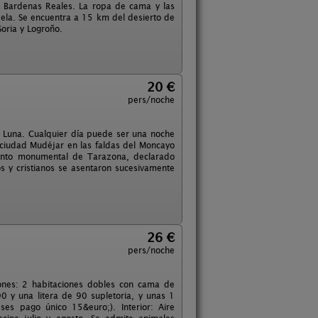
 y Bardenas Reales. La ropa de cama y las
udela. Se encuentra a 15 km del desierto de
oria y Logroño.
20 €
pers/noche
 Luna. Cualquier día puede ser una noche
ciudad Mudéjar en las faldas del Moncayo
junto monumental de Tarazona, declarado
os y cristianos se asentaron sucesivamente
26 €
pers/noche
ones: 2 habitaciones dobles con cama de
 y una litera de 90 supletoria, y unas 1
es pago único 15&euro;). Interior: Aire