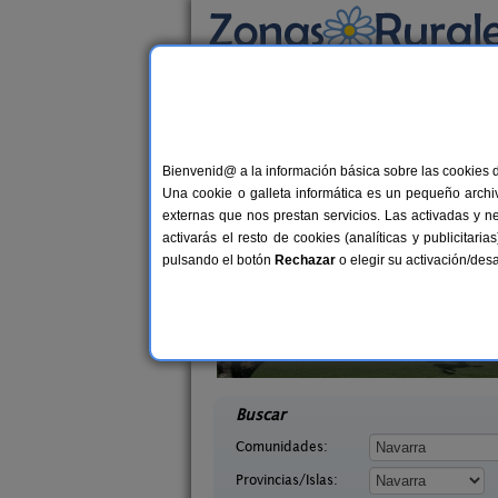
Busca por alojamiento
Alojamientos
>
Navarra
> Cortes
Casas Rurales en Cor
Bienvenid@ a la información básica sobre las cookies 
Una cookie o galleta informática es un pequeño archiv
externas que nos prestan servicios. Las activadas y n
activarás el resto de cookies (analíticas y publicita
pulsando el botón
Rechazar
o elegir su activación/de
abaleta
Camping Bardenas
2-8 pers.
200+10
36 €
arra)
Villafranca (Navarra)
desde
desd
Buscar
Comunidades:
Provincias/Islas: