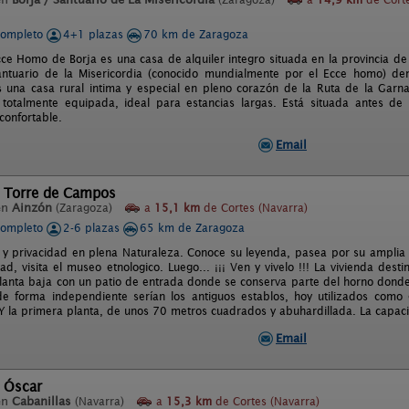
completo
4+1 plazas
70 km de Zaragoza
cce Homo de Borja es una casa de alquiler integro situada en la provincia de
antuario de la Misericordia (conocido mundialmente por el Ecce homo) de
 una casa rural intima y especial en pleno corazón de la Ruta de la Gar
 totalmente equipada, ideal para estancias largas. Está situada antes de 
confortable.
Email
l Torre de Campos
en
Ainzón
(Zaragoza)
a
15,1 km
de Cortes (Navarra)
completo
2-6 plazas
65 km de Zaragoza
 y privacidad en plena Naturaleza. Conoce su leyenda, pasea por su amplia
ad, visita el museo etnologico. Luego... ¡¡¡ Ven y vivelo !!! La vivienda dest
planta baja con un patio de entrada donde se conserva parte del horno donde
de forma independiente serían los antiguos establos, hoy utilizados como 
 Y la primera planta, de unos 70 metros cuadrados y abuhardillada. La capa
Email
l Óscar
en
Cabanillas
(Navarra)
a
15,3 km
de Cortes (Navarra)