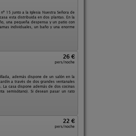
 nº 15 junto a la Iglesia Nuestra Señora de
casa esta distribuida en dos plantas. En la
año, una pequeña despensa y un patio con
 camas individuales, un baño y una enorme
26 €
pers/noche
dillada, además dispone de un salón en la
 jardín a través de dos grandes ventanales
a. La casa dispone además de dos cocinas
nta semisótano). Si desean pasar un rato
22 €
pers/noche