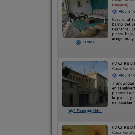
(Navarra)
Alquiler 
Casa rural E
barrio del S
Garnacha. Es
planta baja,
acogedora y 
8 Fotos
Casa Rura
Casa Rural 
Alquiler 
Tranquilidad
en semilibert
plantas: La 
la planta y 
explotación.
8 Fotos
Video
Casa Rura
Casa Rural 