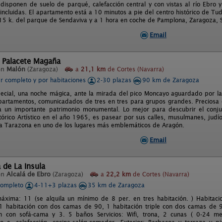
 disponen de suelo de parqué, calefacción central y con vistas al río Ebro
 incluidas. El apartamento está a 10 minutos a pie del centro histórico de T
15 k. del parque de Sendaviva y a 1 hora en coche de Pamplona, Zaragoza, S
Email
l Palacete Magaña
en
Malón
(Zaragoza)
a
21,1 km
de Cortes (Navarra)
er completo y por habitaciones
2-30 plazas
90 km de Zaragoza
ecial, una noche mágica, ante la mirada del pico Moncayo aguardado por la
partamentos, comunicadados de tres en tres para grupos grandes. Preciosa 
a un importante patrimonio monumental. Lo mejor para descubrir el con
tórico Artístico en el año 1965, es pasear por sus calles, musulmanes, judí
 a Tarazona en uno de los lugares más emblemáticos de Aragón.
Email
 de La Insula
en
Alcalá de Ebro
(Zaragoza)
a
22,2 km
de Cortes (Navarra)
completo
4-11+3 plazas
35 km de Zaragoza
xima: 11 (se alquila un mínimo de 8 per. en tres habitación. ) Habitaci
1 habitación con dos camas de 90, 1 habitación triple con dos camas de 90
n con sofá-cama y 3. 5 baños Servicios: Wifi, trona, 2 cunas ( 0-24 mes