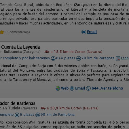
 Temple Casa Rural, ubicada en Boquiñeni (Zaragoza) en la ribera del Rio
ral para los amantes del senderismo, el kitesurf y la bicicleta de montañ
ilegiado para disfrutar del entorno. Hospital del Temple es una casa de tu
tu refugio privado, ese paraíso particular en el que impera la sensación de
malidades y hacer muchas actividades, en un entorno de naturaleza y cultura 
Email
(3 comentarios)
l Cuenta La Leyenda
en
Bulbuente
(Zaragoza)
a
18,5 km
de Cortes (Navarra)
er completo y por habitaciones
6+4 plazas
70 km de Zaragoza
Fech
dicional del Campo de Borja con 3 dormitorios dobles con baño, salón grande
atural del Moncayo, entre las ciudades de Borja y Tarazona. El pueblo tie
 casa rural Cuenta la Leyenda le ofrece la ubicación perfecta para explorar
o la de Tarazona y el Moncayo, así como la soriana Tierra de Ágreda y la Ri
Web
Email
644..Ver teléfono
rador de Bardenas
o en
Tudela
(Navarra)
a
20,9 km
de Cortes (Navarra)
completo
6 plazas
90 km de Pamplona
to, con conexión Wi-Fi gratuita, se alquila de forma completa (2, 4 ó 6 perso
levisión de 55 pulgadas; cocina equipada; un baño con secador de pelo; y u