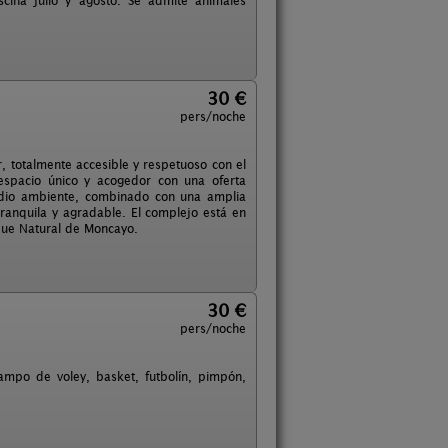
scina julio y agosto. Se admite animales
30 €
pers/noche
r, totalmente accesible y respetuoso con el
espacio único y acogedor con una oferta
medio ambiente, combinado con una amplia
ranquila y agradable. El complejo está en
rque Natural de Moncayo.
30 €
pers/noche
ampo de voley, basket, futbolín, pimpón,