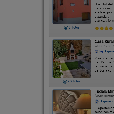
Hospital del
paraíso natu
enclave priv
estancia en 
estrictas for
8 Fotos
Casa Rura
Casa Rural 
Alquil
Vivienda tra
del Parque N
farmacia. La
de Borja com
20 Fotos
Tudela Mi
Apartament
Alquiler 
El apartamen
salón con te