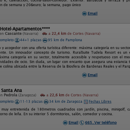
o e, calefacción, cocina-salón-comedor. Exterior: Barbacoa y terraza y pi
in de semana y 20&euro; la semana, pago único
Email
 Hotel-Apartamentos****
 en
Cascante
(Navarra)
a
22,4 km
de Cortes (Navarra)
completo
44+1 plazas
95 km de Pamplona
 y acogedor con una oferta turística diferente: máxima categoría en su secto
nte. Un innovador concepto de turismo. RuralSuite Tudela Resort es un 
áxima categoría en su sector, totalmente accesible y respetuoso con el 
vidades de ocio. Sin duda, un lugar con encanto que asegura una estancia t
e colina ubicada entre la Reserva de la Biosfera de Bardenas Reales y el Pa
Email
 Santa Ana
en
Pedrola
(Zaragoza)
a
22,6 km
de Cortes (Navarra)
completo
11-13 plazas
34 km de Zaragoza
Fechas Libres
 muy entretenida de 180metros cuadrados con jardín, piscina, minigolf, c
rno de leña. En su interior 5 dormitorios, salón, comedor y cocina.
Email
665..Ver teléfono