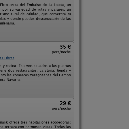
 Ebro cerca del Embalse de La Loteta, un
a, por su variedad de rutas y parajes, un
rismo rural de calidad, que convertirá tu
 relax y donde puedes desconectarte de las
milenaria.
35 €
pers/noche
as Libres
 y cocina. Estamos situados a las puertas
ne dos restaurantes, cafetería, tienda y
 tanto las comarcas zaragozanas del Campo
bera Navarra.
29 €
pers/noche
nas); ofrece tres habitaciones acogedoras;
na terraza con hermosas vistas. Todas las