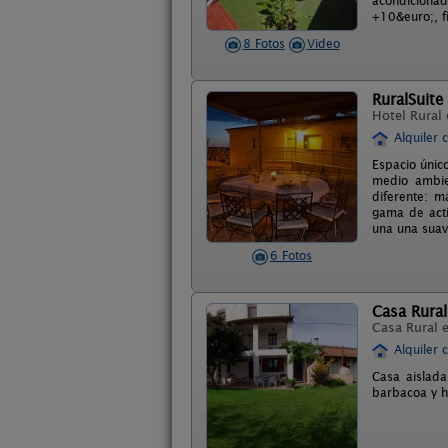
acondicionad
+10&euro;, f
8 Fotos
Video
RuralSuite
Hotel Rural
Alquiler 
Espacio único
medio ambie
diferente: m
gama de acti
una una suav
6 Fotos
Casa Rural
Casa Rural 
Alquiler 
Casa aislada
barbacoa y ho