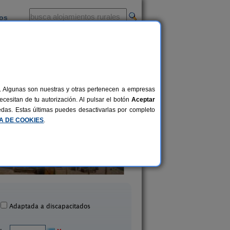
ios
-
al. Algunas son nuestras y otras pertenecen a empresas
cesitan de tu autorización. Al pulsar el botón
Aceptar
uedas. Estas últimas puedes desactivarlas por completo
CA DE COOKIES
.
Casa Binahia
Casa Rural Casa Ch
18-38 pers.
30 €
Arraioz (Navarra)
Aibar (Navarra)
desde
Adaptada a discapacitados