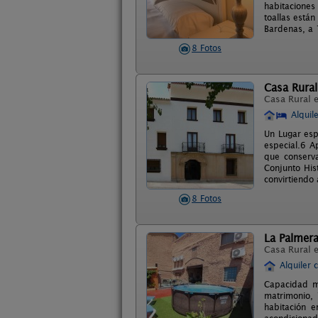
habitaciones
toallas están
Bardenas, a 
8 Fotos
Casa Rura
Casa Rural 
Alquil
Un Lugar esp
especial.6 A
que conserv
Conjunto His
convirtiendo
8 Fotos
La Palmera
Casa Rural 
Alquiler 
Capacidad má
matrimonio, 
habitación e