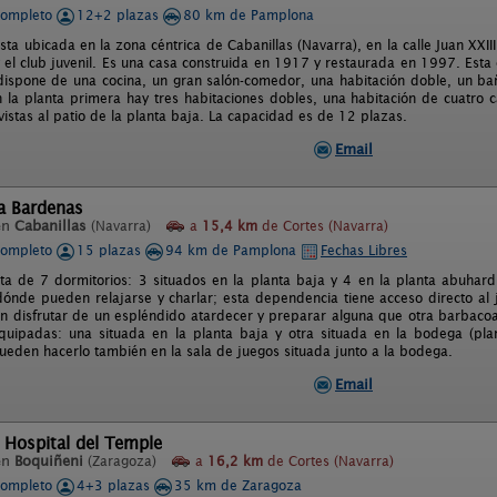
completo
12+2 plazas
80 km de Pamplona
ta ubicada en la zona céntrica de Cabanillas (Navarra), en la calle Juan XXIII
 el club juvenil. Es una casa construida en 1917 y restaurada en 1997. Esta 
dispone de una cocina, un gran salón-comedor, una habitación doble, un b
 la planta primera hay tres habitaciones dobles, una habitación de cuatro
vistas al patio de la planta baja. La capacidad es de 12 plazas.
Email
a Bardenas
en
Cabanillas
(Navarra)
a
15,4 km
de Cortes (Navarra)
completo
15 plazas
94 km de Pamplona
Fechas Libres
ta de 7 dormitorios: 3 situados en la planta baja y 4 en la planta abuhar
 dónde pueden relajarse y charlar; esta dependencia tiene acceso directo al
 disfrutar de un espléndido atardecer y preparar alguna que otra barbaco
quipadas: una situada en la planta baja y otra situada en la bodega (pla
ueden hacerlo también en la sala de juegos situada junto a la bodega.
Email
 Hospital del Temple
en
Boquiñeni
(Zaragoza)
a
16,2 km
de Cortes (Navarra)
completo
4+3 plazas
35 km de Zaragoza