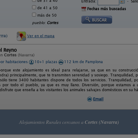
de 31 a 40
Entrada:
-
Sal
de 41 a 50
Fechas más buscadas
más de 50
pueblo:
Cortes
rra)
Ver en el mapa
el Reyno
en
Cortes
(Navarra)
por habitaciones
10+1 plazas
112 km de Pamplona
porque este alojamiento es ideal para relajarse, ya que en su construcc
edra) principalmente, que te transmiten serenidad y sosiego. Tranquilidad, 
ólo tiene 3400 habitantes dispone de todos los servicios. Tranquilidad, p
os por todo el pueblo, ya que es muy llano. Diversión, porque estamos a
disfrute que enseña a los visitantes los animales salvajes domésticos en su há
Email
Alojamientos Rurales cercanos a
Cortes (Navarra)