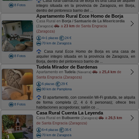
Casa rural Garnacha de Borja es una casa de alquiler
8 Fotos
integro situada en la provincia de Zaragoza, en Borja,
dentro del pintoresco barrio del ...
Apartamento Rural Ecce Homo de Borja
Casa Rural en
Borja / Santuario de La Misericordia
a
23 km
de Santa Engracia
(Zaragoza)
(Zaragoza)
4+1 plazas
24 €
70 km de Zaragoza
Casa rural Ecce Homo de Borja es una casa de
8 Fotos
alquiler integro situada en la provincia de Zaragoza, en
Borja, dentro del pintoresco barrio de ...
Tudela Mirador de Bardenas
Apartamento en
Tudela
a
25,4 km
de
(Navarra)
Santa Engracia (Zaragoza)
6 plazas
29 €
90 km de Pamplona
El apartamento, con conexión Wi-Fi gratuita, se alquila
de forma completa (2, 4 ó 6 personas); ofrece tres
8 Fotos
habitaciones acogedoras; salón co ...
Casa Rural Cuenta La Leyenda
Casa Rural en
Bulbuente
a
26,5 km
(Zaragoza)
de Santa Engracia (Zaragoza)
6+4 plazas
35 €
70 km de Zaragoza