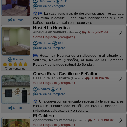
10+2 plazas
15 €
90 km de Zaragoza
La casa tiene mas de doscientos años, restaurada
con mimo y detalle. Tiene cinco habitaciones y cuatro
8 Fotos
baños, cuenta con sala con fuego y co ...
Hostel La Huertica
Albergue en
Valtierra
a
37,9 km
de
(Navarra)
Santa Engracia (Zaragoza)
36 plazas
18 €
80 km de Pamplona
Hostel La Huertica es un albergue rural situado en
8 Fotos
Valtierra, Navarra (España), al lado de las Bardenas
Reales y del parque natural de Senda ...
(3 comentarios)
Cueva Rural Castillo de Peñaflor
Casa Rural en
Valtierra
a
38 km
de
(Navarra)
Santa Engracia (Zaragoza)
6 plazas
25 €
76 km de Pamplona
Una cueva con un encanto especial, la temperatura es
constante durante todo el año, en invierno dispone de
8 Fotos
radiadores calefactores y en vera ...
El Caldero
Apartamento en
Valtierra
a
38,1 km
de
(Navarra)
Santa Engracia (Zaragoza)