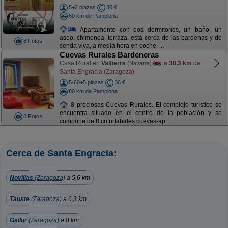
5+2 plazas
30 €
80 km de Pamplona
Apartamento con dos dormitorios, un baño, un
aseo, chimenea, terraza, está cerca de las bardenas y de
8 Fotos
senda viva, a media hora en coche. ...
Cuevas Rurales Bardeneras
Casa Rural en
Valtierra
a
38,3 km
de
(Navarra)
Santa Engracia (Zaragoza)
5-60+5 plazas
36 €
80 km de Pamplona
8 preciosas Cuevas Rurales. El complejo turístico se
encuentra situado en el centro de la población y se
8 Fotos
compone de 8 cofortabales cuevas-ap ...
Cerca de Santa Engracia:
Novillas
(Zaragoza)
a 5,6 km
Tauste
(Zaragoza)
a 6,3 km
Gallur
(Zaragoza)
a 8 km