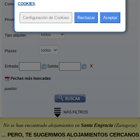
COOKIES
.
Comunidades:
Provincias/Islas:
Tipo alquiler:
Plazas:
X
Entrada:
Salida:
Fechas más buscadas
pueblo:
MÁS FILTROS
No se han encontrado alojamientos en
Santa Engracia
(Zaragoza)
... PERO, TE SUGERIMOS ALOJAMIENTOS CERCANOS
: