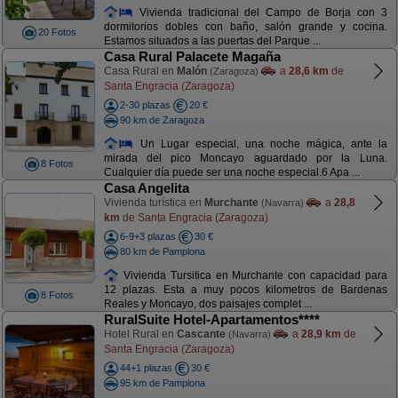
Vivienda tradicional del Campo de Borja con 3
dormitorios dobles con baño, salón grande y cocina.
20 Fotos
Estamos situados a las puertas del Parque ...
Casa Rural Palacete Magaña
Casa Rural en
Malón
a
28,6 km
de
(Zaragoza)
Santa Engracia (Zaragoza)
2-30 plazas
20 €
90 km de Zaragoza
Un Lugar especial, una noche mágica, ante la
mirada del pico Moncayo aguardado por la Luna.
8 Fotos
Cualquier día puede ser una noche especial.6 Apa ...
Casa Angelita
Vivienda turística en
Murchante
a
28,8
(Navarra)
km
de Santa Engracia (Zaragoza)
6-9+3 plazas
30 €
80 km de Pamplona
Vivienda Tursitica en Murchante con capacidad para
12 plazas. Esta a muy pocos kilometros de Bardenas
8 Fotos
Reales y Moncayo, dos paisajes complet ...
RuralSuite Hotel-Apartamentos****
Hotel Rural en
Cascante
a
28,9 km
de
(Navarra)
Santa Engracia (Zaragoza)
44+1 plazas
30 €
95 km de Pamplona