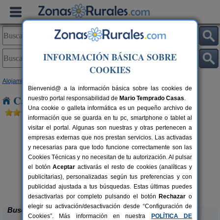
INFORMACIÓN BÁSICA SOBRE
COOKIES
Alojamientos
>
Aragón
>
Zaragoza
> Santa Engracia
Bienvenid@ a la información básica sobre las cookies de
Casas Rurales cerca de Santa Engracia
nuestro portal responsabilidad de
Mario Temprado Casas
.
Una cookie o galleta informática es un pequeño archivo de
información que se guarda en tu pc, smartphone o tablet al
visitar el portal. Algunas son nuestras y otras pertenecen a
empresas externas que nos prestan servicios. Las activadas
y necesarias para que todo funcione correctamente son las
Cookies Técnicas y no necesitan de tu autorización. Al pulsar
el botón
Aceptar
activarás el resto de cookies (analíticas y
publicitarias), personalizadas según tus preferencias y con
Casa Rural Cuenta La Leyenda
rs.
6+4 pers.
 €
35 €
publicidad ajustada a tus búsquedas. Estas últimas puedes
Bulbuente (Zaragoza)
desde
desactivarlas por completo pulsando el botón
Rechazar
o
elegir su activación/desactivación desde “Configuración de
Buscar
Cookies”. Más información en nuestra
POLÍTICA DE