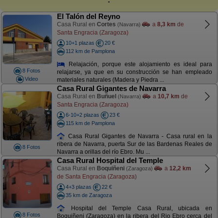
El Talón del Reyno
Casa Rural en
Cortes
a
8,3 km
de
(Navarra)
Santa Engracia (Zaragoza)
10+1 plazas
20 €
112 km de Pamplona
Relajación, porque este alojamiento es ideal para
8 Fotos
relajarse, ya que en su construcción se han empleado
Video
materiales naturales (Madera y Piedra ...
Casa Rural Gigantes de Navarra
Casa Rural en
Buñuel
a
10,7 km
de
(Navarra)
Santa Engracia (Zaragoza)
6-10+2 plazas
23 €
115 km de Pamplona
Casa Rural Gigantes de Navarra - Casa rural en la
ribera de Navarra, puerta Sur de las Bardenas Reales de
8 Fotos
Navarra a orillas del río Ebro. Mu ...
Casa Rural Hospital del Temple
Casa Rural en
Boquiñeni
a
12,2 km
(Zaragoza)
de Santa Engracia (Zaragoza)
4+3 plazas
22 €
35 km de Zaragoza
Hospital del Temple Casa Rural, ubicada en
8 Fotos
Boquiñeni (Zaragoza) en la ribera del Rio Ebro cerca del