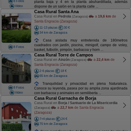
8 Fotos
planta baja y 4 en la planta abuhardillada, además
Video
dispone de un salón en la planta calle ...
Casa Rural Santa Ana
Casa Rural en
Pedrola
a
19,6 km
de
(Zaragoza)
Santa Engracia (Zaragoza)
11-13 plazas
30 €
34 km de Zaragoza
Casa aislada muy entretenida de 180metros
cuadrados con jardín, piscina, minigolf, campo de voley,
8 Fotos
basket, futbolín, pimpón, barbacoa y horn ...
Casa Rural Torre de Campos
Casa Rural en
Ainzón
a
22,4 km
de
(Zaragoza)
Santa Engracia (Zaragoza)
2-6 plazas
18 €
65 km de Zaragoza
Tranquilidad y privacidad en plena Naturaleza.
8 Fotos
Conoce su leyenda, pasea por su amplia zona ajardinada
Video
con barbacoa y animales en semiliberta ...
Casa Rural Garnacha de Borja
Casa Rural en
Borja / Santuario de La Misericordia
a
22,7 km
de Santa Engracia
(Zaragoza)
(Zaragoza)
7+4 plazas
24 €
70 km de Zaragoza