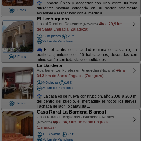
Espacio único y acogedor con una oferta turística
diferente: máxima categoría en su sector, totalmente
6 Fotos
accesible y respetuoso con el medio a ...
El Lechuguero
Hostal Rural en
Cascante
a
29,9 km
(Navarra)
de Santa Engracia (Zaragoza)
32+8 plazas
29 €
99 km de Pamplona
En el centro de la ciudad romana de cascante, un
bonito alojamiento con 16 habitaciones, decoradas con
8 Fotos
mimo cariño con todas las comodidades ...
La Bardena
Apartamentos Rurales en
Arguedas
a
(Navarra)
34,2 km
de Santa Engracia (Zaragoza)
4-6 plazas
16 €
80 km de Pamplona
La casa es de nueva construcción, año 2008, a 200 m.
del centro del pueblo, el mercadillo es todos los jueves.
8 Fotos
Fachada de ladrillo caravista ...
Casa Rural La Bardena Blanca I
Casa Rural en
Arguedas / Bardenas Reales
a
34,3 km
de Santa Engracia
(Navarra)
(Zaragoza)
11+3 plazas
27 €
78 km de Pamplona