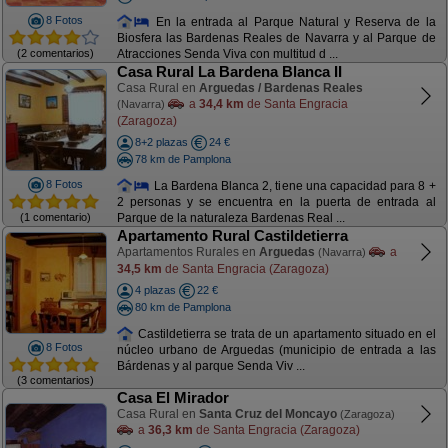
8 Fotos
En la entrada al Parque Natural y Reserva de la
Biosfera las Bardenas Reales de Navarra y al Parque de
(2 comentarios)
Atracciones Senda Viva con multitud d ...
Casa Rural La Bardena Blanca II
Casa Rural en
Arguedas / Bardenas Reales
a
34,4 km
de Santa Engracia
(Navarra)
(Zaragoza)
8+2 plazas
24 €
78 km de Pamplona
8 Fotos
La Bardena Blanca 2, tiene una capacidad para 8 +
2 personas y se encuentra en la puerta de entrada al
(1 comentario)
Parque de la naturaleza Bardenas Real ...
Apartamento Rural Castildetierra
Apartamentos Rurales en
Arguedas
a
(Navarra)
34,5 km
de Santa Engracia (Zaragoza)
4 plazas
22 €
80 km de Pamplona
Castildetierra se trata de un apartamento situado en el
8 Fotos
núcleo urbano de Arguedas (municipio de entrada a las
Bárdenas y al parque Senda Viv ...
(3 comentarios)
Casa El Mirador
Casa Rural en
Santa Cruz del Moncayo
(Zaragoza)
a
36,3 km
de Santa Engracia (Zaragoza)