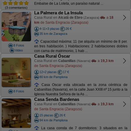
Embalse de La Loteta, un paraíso natural ...
(3 comentarios)
La Palmera de La Insula
Casa Rural en
Alcalá de Ebro
a
18
(Zaragoza)
km
de Santa Engracia (Zaragoza)
4-11+3 plazas
26 €
35 km de Zaragoza
Capacidad máxima: 11 (se alquila un mínimo de 8 per.
8 Fotos
en tres habitación. ) Habitaciones: 2 habitaciones dobles
Video
con cama de matrimonio, 1 hab ...
Casa Rural Óscar
Casa Rural en
Cabanillas
a
19,3 km
(Navarra)
de Santa Engracia (Zaragoza)
12+2 plazas
17 €
80 km de Pamplona
Casa Oscar esta ubicada en la zona céntrica de
Cabanillas (Navarra), en la calle Juan XXIII nº 15 junto a la
8 Fotos
Iglesia Nuestra Señora de la As ...
Casa Senda Bardenas
Casa Rural en
Cabanillas
a
19,3 km
(Navarra)
de Santa Engracia (Zaragoza)
15 plazas
26 €
94 km de Pamplona
La casa consta de 7 dormitorios: 3 situados en la