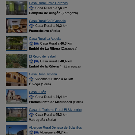
Casa Rural Entre Cerezos
Casa Rural a
37,8 km
Campillo de Aragón
(Zaragoza)
Casa Rural Ca´l Gonzalo
Casa Rural a
40,2 km
Fuentelcarro
(Soria)
Casa Rural La Abuela
Casa Rural a
40,3 km
Embid de La Ribera
(Zaragoza)
El Retiro de Isabel
Casa Rural a
40,4 km
Embid de la Ribera /
... (Zaragoza)
Casa Doña Jimena
Vivienda turística a
41 km
Ólvega
(Soria)
Casa Julián
Casa Rural a
44,4 km
Fuencaliente de Medinaceli
(Soria)
Casa de Turismo Rural El Silvestrito
Casa Rural a
45,3 km
Valdegeña
(Soria)
Albergue Rural Dehesa de Solanillos
Albergue a
46,7 km