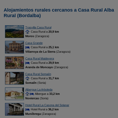
Alojamientos rurales cercanos a Casa Rural Alba
Rural (Bordalba)
Trasvilla Casa Rural
Casa Rural a
20,9 km
Moros
(Zaragoza)
Casa Grande
Casa Rural a
25,1 km
Villarroya de La Sierra
(Zaragoza)
Casa Rural Maidevera
Casa Rural a
29,9 km
Aranda de Moncayo
(Zaragoza)
Casa Rural Somaén
Casa Rural a
31,7 km
Somaén
(Soria)
Albergue La Arboleda
Albergue a
33,2 km
Noviercas
(Soria)
Hotel Rural La Casona del Solanar
Hotel Rural a
36,2 km
Munébrega
(Zaragoza)