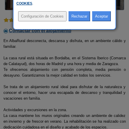
COOKIES
.
1 comentario
Contactar con el alojamiento
En AlbaRural desconecta, descansa y disfruta, en un ambiente cálido y
familiar.
La casa rural está situada en Bordalba, en el Sistema Iberico (Comarca
de Calatayud), dos horas de Madrid y una hora y media de Zaragoza.
Te ofrecemos alojamiento con pensión completa, media pensión o
desayuno. Garantizamos la mejor calidad en todos los servicios.
Se trata de un alojamiento rural ideal para disfrutar de la naturaleza y
conocer el entorno, hacer una escapada de descanso y tranquilidad y
vacaciones en familia.
Actividades y excursiones en la zona.
La casa mantiene los muros origínales creando un ambiente de calidez
en invierno y de frescor en verano. La rehabilitación se ha realizado con
dedicación cuidadosa en el diseño y acabado de los espacios.