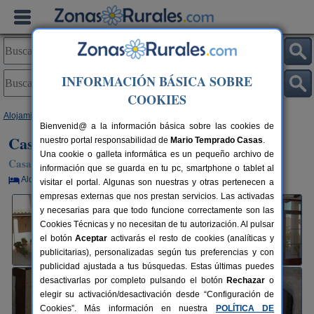
INFORMACIÓN BÁSICA SOBRE
COOKIES
Alojamientos
>
Aragón
>
Zaragoza
>
Bordalba
> Casa Rural Alba Rural
Bienvenid@ a la información básica sobre las cookies de
Casa Rural Alba Rural
nuestro portal responsabilidad de
Mario Temprado Casas
.
Una cookie o galleta informática es un pequeño archivo de
Casa Rural en Bordalba (Zaragoza)
información que se guarda en tu pc, smartphone o tablet al
Alquiler por habitaciones
2-8+2 plazas
150 km de Zaragoza
visitar el portal. Algunas son nuestras y otras pertenecen a
empresas externas que nos prestan servicios. Las activadas
y necesarias para que todo funcione correctamente son las
Cookies Técnicas y no necesitan de tu autorización. Al pulsar
el botón
Aceptar
activarás el resto de cookies (analíticas y
publicitarias), personalizadas según tus preferencias y con
publicidad ajustada a tus búsquedas. Estas últimas puedes
desactivarlas por completo pulsando el botón
Rechazar
o
elegir su activación/desactivación desde “Configuración de
Cookies”. Más información en nuestra
POLÍTICA DE