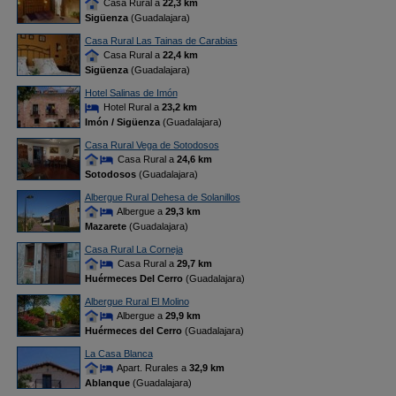
Casa Rural a
22,3 km
Sigüenza
(Guadalajara)
Casa Rural Las Tainas de Carabias
Casa Rural a
22,4 km
Sigüenza
(Guadalajara)
Hotel Salinas de Imón
Hotel Rural a
23,2 km
Imón / Sigüenza
(Guadalajara)
Casa Rural Vega de Sotodosos
Casa Rural a
24,6 km
Sotodosos
(Guadalajara)
Albergue Rural Dehesa de Solanillos
Albergue a
29,3 km
Mazarete
(Guadalajara)
Casa Rural La Corneja
Casa Rural a
29,7 km
Huérmeces Del Cerro
(Guadalajara)
Albergue Rural El Molino
Albergue a
29,9 km
Huérmeces del Cerro
(Guadalajara)
La Casa Blanca
Apart. Rurales a
32,9 km
Ablanque
(Guadalajara)