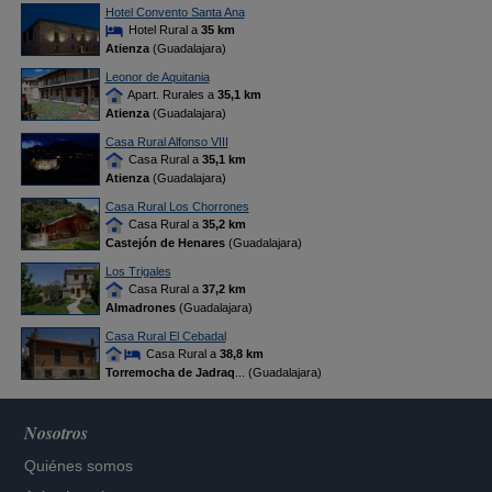
Hotel Convento Santa Ana
Hotel Rural a
35 km
Atienza
(Guadalajara)
Leonor de Aquitania
Apart. Rurales a
35,1 km
Atienza
(Guadalajara)
Casa Rural Alfonso VIII
Casa Rural a
35,1 km
Atienza
(Guadalajara)
Casa Rural Los Chorrones
Casa Rural a
35,2 km
Castejón de Henares
(Guadalajara)
Los Trigales
Casa Rural a
37,2 km
Almadrones
(Guadalajara)
Casa Rural El Cebadal
Casa Rural a
38,8 km
Torremocha de Jadraq
... (Guadalajara)
Nosotros
Quiénes somos