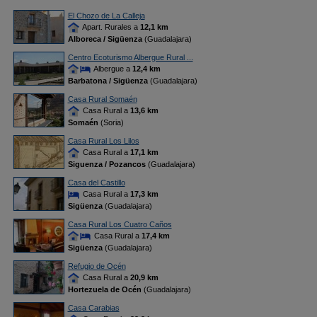
El Chozo de La Calleja
Apart. Rurales a
12,1 km
Alboreca / Sigüenza
(Guadalajara)
Centro Ecoturismo Albergue Rural ...
Albergue a
12,4 km
Barbatona / Sigüenza
(Guadalajara)
Casa Rural Somaén
Casa Rural a
13,6 km
Somaén
(Soria)
Casa Rural Los Lilos
Casa Rural a
17,1 km
Siguenza / Pozancos
(Guadalajara)
Casa del Castillo
Casa Rural a
17,3 km
Sigüenza
(Guadalajara)
Casa Rural Los Cuatro Caños
Casa Rural a
17,4 km
Sigüenza
(Guadalajara)
Refugio de Océn
Casa Rural a
20,9 km
Hortezuela de Océn
(Guadalajara)
Casa Carabias