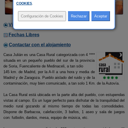
COOKIES
.
Video
Fechas Libres
Contactar con el alojamiento
Casa Julián es una Casa Rural categorizada con 4 ****
situada en un pequeño pueblo del sur de la provincia
de Soria, Fuencaliente de Medinaceli, a tan sólo
145 km. de Madrid, por la A-II a una hora y media de
Madrid y de Zaragoza. Pueblo aislado del ruido y de la
contaminación, muy bien comunicado, a tan solo 1 Km. de la Autovía.
La Casa Rural está ubicada en la parte alta del pueblo, con estupendas
vistas al campo. Es un lugar perfecto para disfrutar de la tranquilidad del
medio rural gozando al mismo tiempo de todas las comodidades.
Dispone de Barbacoa, calefacción, 3 baños, 1 aseo y sala de juegos
con: futbolin, dardos, mesa, equipo de música, etc.