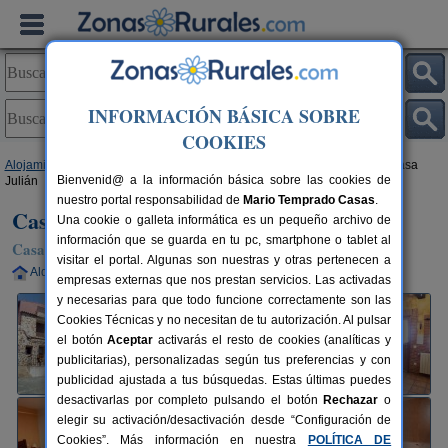
INFORMACIÓN BÁSICA SOBRE
COOKIES
Alojamientos
>
Castilla y León
>
Soria
>
Fuencaliente de Medinaceli
> Casa
Bienvenid@ a la información básica sobre las cookies de
Julián
nuestro portal responsabilidad de
Mario Temprado Casas
.
Casa Julián
Una cookie o galleta informática es un pequeño archivo de
información que se guarda en tu pc, smartphone o tablet al
Casa Rural en Fuencaliente de Medinaceli (Soria)
visitar el portal. Algunas son nuestras y otras pertenecen a
Alquiler completo
10+3 plazas
80 km de Soria
empresas externas que nos prestan servicios. Las activadas
y necesarias para que todo funcione correctamente son las
Cookies Técnicas y no necesitan de tu autorización. Al pulsar
el botón
Aceptar
activarás el resto de cookies (analíticas y
publicitarias), personalizadas según tus preferencias y con
publicidad ajustada a tus búsquedas. Estas últimas puedes
desactivarlas por completo pulsando el botón
Rechazar
o
elegir su activación/desactivación desde “Configuración de
Cookies”. Más información en nuestra
POLÍTICA DE