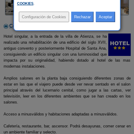
COOKIES
.
Contactar con el alojamiento
Hotel singular, a la entrada de la villa de Atienza, se ha
realizado una rehabilitación de una edificio del siglo XVII,
antiguo convento y posteriormente Hospital de Santa Ana,
consiguiendo un edificio singular con una luminosidad que
impacta por su originalidad, habiendo dotado al hotel de las mas
modernas instalaciones.
Amplios salones en la planta baja consiguiendo diferentes zonas de
estar en las que el viajero puede desde ver nevar sentado en el salon
principal através del lucernario cenital, como jugar a las cartas, ver
televisión, leer en los diferentes ambientes que se han creado en los
salones.
Acceso a minusválidos y habitaciones adaptadas a minusválidos.
Cafetería, restaurante, bar, ascensor. Podrá desayunas, comer cenar en
un ambiente familiar y selecto.