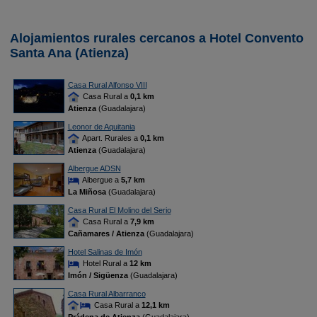
Alojamientos rurales cercanos a Hotel Convento
Santa Ana (Atienza)
Casa Rural Alfonso VIII
Casa Rural a
0,1 km
Atienza
(Guadalajara)
Leonor de Aquitania
Apart. Rurales a
0,1 km
Atienza
(Guadalajara)
Albergue ADSN
Albergue a
5,7 km
La Miñosa
(Guadalajara)
Casa Rural El Molino del Serio
Casa Rural a
7,9 km
Cañamares / Atienza
(Guadalajara)
Hotel Salinas de Imón
Hotel Rural a
12 km
Imón / Sigüenza
(Guadalajara)
Casa Rural Albarranco
Casa Rural a
12,1 km