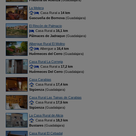
Prádena de Atienza
(Guadalajara)
La Melera
Casa Rural a
14 km
Gascueña de Bornova
(Guadalajara)
El Rincón de Palmacio
Casa Rural a
16,1 km
Pálmaces de Jadraque
(Guadalajara)
Albergue Rural El Molino
Albergue a
16,4 km
Huérmeces del Cerro
(Guadalajara)
Casa Rural La Corneja
Casa Rural a
17,2 km
Huérmeces Del Cerro
(Guadalajara)
Casa Carabias
Casa Rural a
17,4 km
Sigüenza
(Guadalajara)
Casa Rural Las Tainas de Carabias
Casa Rural a
17,5 km
Sigüenza
(Guadalajara)
La Casa Rural de Alicia
Casa Rural a
18,3 km
Bustares
(Guadalajara)
Casa Rural El Cebadal