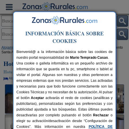
INFORMACIÓN BÁSICA SOBRE
COOKIES
Alojamientos
>
Castilla-La Mancha
>
Guadalajara
>
Atienza
> Hotel Convento
Bienvenid@ a la información básica sobre las cookies de
Santa Ana
nuestro portal responsabilidad de
Mario Temprado Casas
.
Hotel Convento Santa Ana
Una cookie o galleta informática es un pequeño archivo de
información que se guarda en tu pc, smartphone o tablet al
Hotel Rural en Atienza (Guadalajara)
visitar el portal. Algunas son nuestras y otras pertenecen a
Alquiler por habitaciones
60+10 plazas
80 km de Guadalajara
empresas externas que nos prestan servicios. Las activadas
y necesarias para que todo funcione correctamente son las
Cookies Técnicas y no necesitan de tu autorización. Al pulsar
el botón
Aceptar
activarás el resto de cookies (analíticas y
publicitarias), personalizadas según tus preferencias y con
publicidad ajustada a tus búsquedas. Estas últimas puedes
desactivarlas por completo pulsando el botón
Rechazar
o
elegir su activación/desactivación desde “Configuración de
Cookies”. Más información en nuestra
POLÍTICA DE