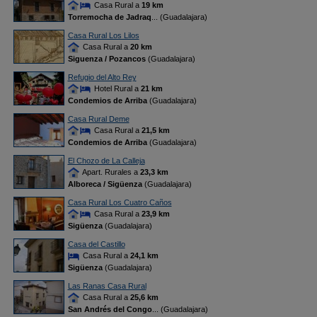
Casa Rural a
19 km
Torremocha de Jadraq
... (Guadalajara)
Casa Rural Los Lilos
Casa Rural a
20 km
Siguenza / Pozancos
(Guadalajara)
Refugio del Alto Rey
Hotel Rural a
21 km
Condemios de Arriba
(Guadalajara)
Casa Rural Deme
Casa Rural a
21,5 km
Condemios de Arriba
(Guadalajara)
El Chozo de La Calleja
Apart. Rurales a
23,3 km
Alboreca / Sigüenza
(Guadalajara)
Casa Rural Los Cuatro Caños
Casa Rural a
23,9 km
Sigüenza
(Guadalajara)
Casa del Castillo
Casa Rural a
24,1 km
Sigüenza
(Guadalajara)
Las Ranas Casa Rural
Casa Rural a
25,6 km
San Andrés del Congo
... (Guadalajara)