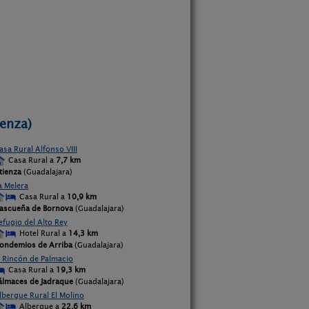
ienza)
asa Rural Alfonso VIII
Casa Rural a
7,7 km
tienza
(Guadalajara)
a Melera
Casa Rural a
10,9 km
ascueña de Bornova
(Guadalajara)
efugio del Alto Rey
Hotel Rural a
14,3 km
ondemios de Arriba
(Guadalajara)
l Rincón de Palmacio
Casa Rural a
19,3 km
álmaces de Jadraque
(Guadalajara)
lbergue Rural El Molino
Albergue a
22,6 km