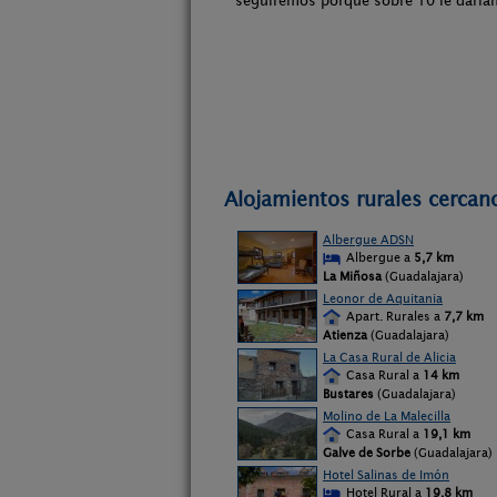
seguiremos porque sobre 10 le darí
Alojamientos rurales cercan
Albergue ADSN
Albergue a
5,7 km
La Miñosa
(Guadalajara)
Leonor de Aquitania
Apart. Rurales a
7,7 km
Atienza
(Guadalajara)
La Casa Rural de Alicia
Casa Rural a
14 km
Bustares
(Guadalajara)
Molino de La Malecilla
Casa Rural a
19,1 km
Galve de Sorbe
(Guadalajara)
Hotel Salinas de Imón
Hotel Rural a
19,8 km