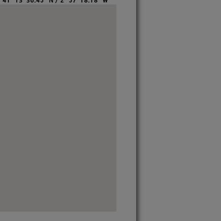
:
41º 13' 36.45'' N / 2º 57' 18.18'' W