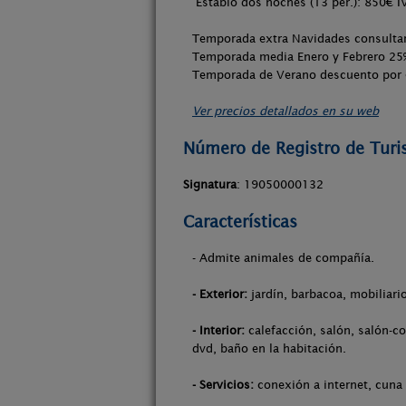
Establo dos noches (13 per.): 850€ I
Temporada extra Navidades consultar 
Temporada media Enero y Febrero 25
Temporada de Verano descuento por 
Ver precios detallados en su web
Número de Registro de Tur
Signatura
: 19050000132
Características
- Admite animales de compañía.
- Exterior:
jardín, barbacoa, mobiliario
- Interior:
calefacción, salón, salón-co
dvd, baño en la habitación.
- Servicios:
conexión a internet, cuna p