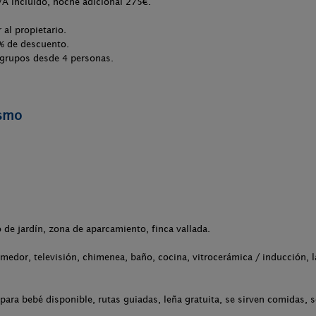
VA incluido, noche adicional 275€.
al propietario.
% de descuento.
grupos desde 4 personas.
ismo
 de jardín, zona de aparcamiento, finca vallada.
medor, televisión, chimenea, baño, cocina, vitrocerámica / inducción, l
ara bebé disponible, rutas guiadas, leña gratuita, se sirven comidas, se