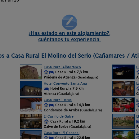
amos un 20
¿Has estado en este alojamiento?,
cuéntanos tu experiencia.
os a Casa Rural El Molino del Serio (Cañamares / At
Casa Rural Albarranco
C
Casa Rural a
7,3 km
Prádena de Atienza
(Guadalajara)
A
Hotel Convento Santa Ana
L
Hotel Rural a
7,9 km
Atienza
(Guadalajara)
G
Casa Rural Deme
R
Casa Rural a
14,3 km
Condemios de Arriba
(Guadalajara)
C
El Casillo de Galve
E
Casa Rural a
19,2 km
Galve de Sorbe
(Guadalajara)
P
Casa Rural El Cebadal
A
Casa Rural a
22,6 km