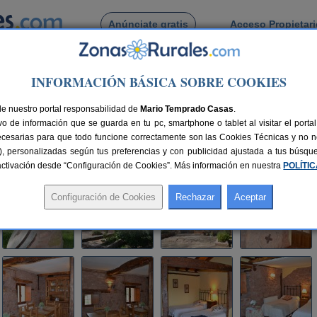
Anúnciate gratis
Acceso Propietar
Busca por pueblo
INFORMACIÓN BÁSICA SOBRE COOKIES
jara
>
Cañamares
> Casa Rural El Molino del Serio
de nuestro portal responsabilidad de
l Serio
Mario Temprado Casas
.
o de información que se guarda en tu pc, smartphone o tablet al visitar el port
 (Guadalajara)
ecesarias para que todo funcione correctamente son las Cookies Técnicas y no ne
rias), personalizadas según tus preferencias y con publicidad ajustada a tus búsq
95 km de Guadalajara
Compartir:
sactivación desde “Configuración de Cookies”. Más información en nuestra
POLÍTI