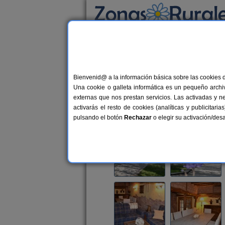
Busca por alojamiento
Alojamientos
>
Castilla-La Mancha
>
Guadala
Bienvenid@ a la información básica sobre las cookies 
Casa Rural El Molino de
Una cookie o galleta informática es un pequeño archiv
Casa Rural en Cañamares / Atienza
externas que nos prestan servicios. Las activadas y n
activarás el resto de cookies (analíticas y publicita
Alquiler completo
6-22+2 plazas
pulsando el botón
Rechazar
o elegir su activación/de