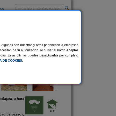
ios
-
al. Algunas son nuestras y otras pertenecen a empresas
cesitan de tu autorización. Al pulsar el botón
Aceptar
uedas. Estas últimas puedes desactivarlas por completo
CA DE COOKIES
.
alajara, a hora
idad de paseos,