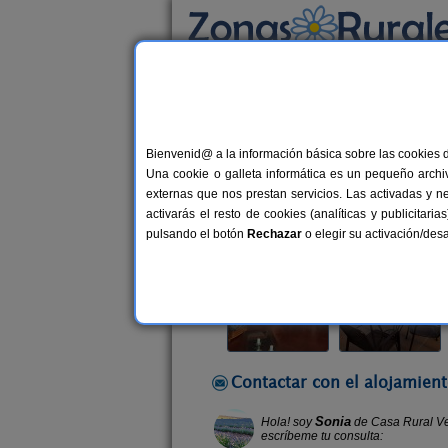
Busca por alojamiento
Alojamientos
>
Castilla-La Mancha
>
Guadala
Bienvenid@ a la información básica sobre las cookies 
Casa Rural Vega de Soto
Una cookie o galleta informática es un pequeño archiv
Casa Rural en Sotodosos (Guadalaj
externas que nos prestan servicios. Las activadas y n
activarás el resto de cookies (analíticas y publicita
Alquiler completo y por habitacio
pulsando el botón
Rechazar
o elegir su activación/de
Contactar con el alojamient