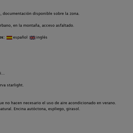
, documentación disponible sobre la zona.
urbano, en la montaña, acceso asfaltado.
os:
español
inglés
...
va starlight.
ue no hacen necesario el uso de aire acondicionado en verano.
atural. Encina autóctona, espliego, girasol.