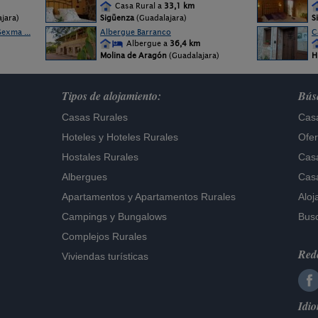
Casa Rural a
33,1 km
jara)
Sigüenza
(Guadalajara)
S
exma ...
Albergue Barranco
C
Albergue a
36,4 km
Molina de Aragón
(Guadalajara)
H
Tipos de alojamiento:
Búsq
Casas Rurales
Casa
Hoteles
y
Hoteles Rurales
Ofer
Hostales Rurales
Casa
Albergues
Casa
Apartamentos
y
Apartamentos Rurales
Aloj
Campings y Bungalows
Busc
Complejos Rurales
Rede
Viviendas turísticas
Idi