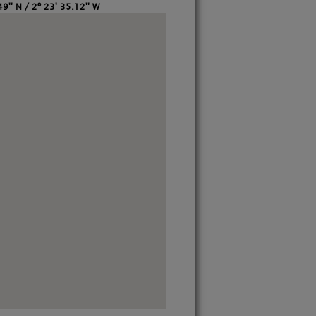
9'' N / 2º 23' 35.12'' W