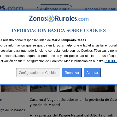
Anúnciate gratis
Acceso Propietar
Busca por pueblo
INFORMACIÓN BÁSICA SOBRE COOKIES
jara
>
Sotodosos
> Casa Rural Vega de Sotodosos
de nuestro portal responsabilidad de
dosos
Mario Temprado Casas
.
o de información que se guarda en tu pc, smartphone o tablet al visitar el port
ara)
ecesarias para que todo funcione correctamente son las Cookies Técnicas y no ne
rias), personalizadas según tus preferencias y con publicidad ajustada a tus búsq
nes
8+1 plazas
95 km de Guadalajara
Compartir:
sactivación desde “Configuración de Cookies”. Más información en nuestra
POLÍTI
o:
Casa rural Vega de Sotodosos en la provincia de Guad
y media de Madrid.
A las puertas del Parque Natural del Alto Tajo, infin