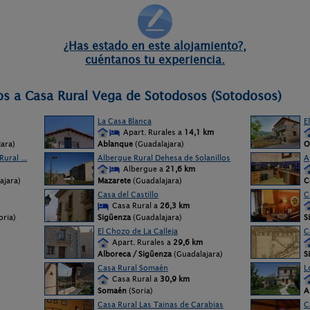
¿Has estado en este alojamiento?,
cuéntanos tu experiencia.
os a Casa Rural Vega de Sotodosos (Sotodosos)
La Casa Blanca
E
Apart. Rurales a
14,1 km
ara)
Ablanque
(Guadalajara)
O
ural ...
Albergue Rural Dehesa de Solanillos
A
Albergue a
21,6 km
ajara)
Mazarete
(Guadalajara)
C
Casa del Castillo
C
Casa Rural a
26,3 km
oria)
Sigüenza
(Guadalajara)
S
El Chozo de La Calleja
C
Apart. Rurales a
29,6 km
Alboreca / Sigüenza
(Guadalajara)
S
Casa Rural Somaén
L
Casa Rural a
30,9 km
Somaén
(Soria)
A
Casa Rural Las Tainas de Carabias
C