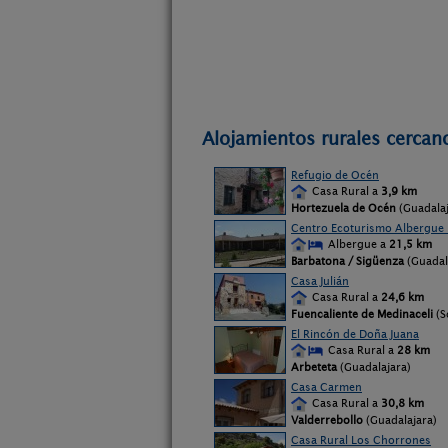
Alojamientos rurales cercan
Refugio de Océn
Casa Rural a
3,9 km
Hortezuela de Océn
(Guadalaj
Centro Ecoturismo Albergue R
Albergue a
21,5 km
Barbatona / Sigüenza
(Guadal
Casa Julián
Casa Rural a
24,6 km
Fuencaliente de Medinaceli
(S
El Rincón de Doña Juana
Casa Rural a
28 km
Arbeteta
(Guadalajara)
Casa Carmen
Casa Rural a
30,8 km
Valderrebollo
(Guadalajara)
Casa Rural Los Chorrones