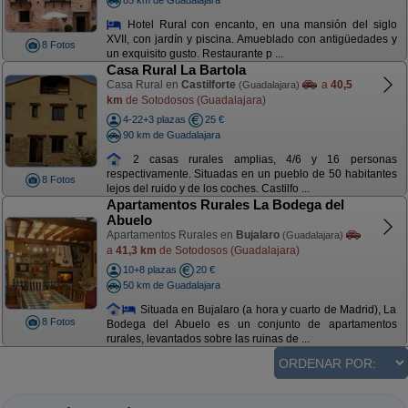
Hotel Rural con encanto, en una mansión del siglo
XVII, con jardín y piscina. Amueblado con antigüedades y
8 Fotos
un exquisito gusto. Restaurante p ...
Casa Rural La Bartola
Casa Rural en
Castilforte
a
40,5
(Guadalajara)
km
de Sotodosos (Guadalajara)
4-22+3 plazas
25 €
90 km de Guadalajara
2 casas rurales amplias, 4/6 y 16 personas
respectivamente. Situadas en un pueblo de 50 habitantes
8 Fotos
lejos del ruido y de los coches. Castilfo ...
Apartamentos Rurales La Bodega del
Abuelo
Apartamentos Rurales en
Bujalaro
(Guadalajara)
a
41,3 km
de Sotodosos (Guadalajara)
10+8 plazas
20 €
50 km de Guadalajara
Situada en Bujalaro (a hora y cuarto de Madrid), La
8 Fotos
Bodega del Abuelo es un conjunto de apartamentos
rurales, levantados sobre las ruinas de ...