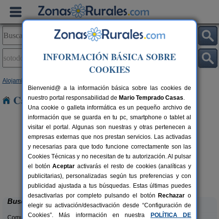
INFORMACIÓN BÁSICA SOBRE
COOKIES
Alojamientos
>
Castilla-La Mancha
>
Guadalajara
> Sotodosos
Bienvenid@ a la información básica sobre las cookies de
Casas Rurales en Sotodosos
nuestro portal responsabilidad de
Mario Temprado Casas
.
Una cookie o galleta informática es un pequeño archivo de
información que se guarda en tu pc, smartphone o tablet al
visitar el portal. Algunas son nuestras y otras pertenecen a
empresas externas que nos prestan servicios. Las activadas
y necesarias para que todo funcione correctamente son las
Cookies Técnicas y no necesitan de tu autorización. Al pulsar
el botón
Aceptar
activarás el resto de cookies (analíticas y
Albergue Rural El Autillo
rs.
6-160+5 pers.
publicitarias), personalizadas según tus preferencias y con
 €
17 €
Orea (Guadalajara)
desde
publicidad ajustada a tus búsquedas. Estas últimas puedes
desactivarlas por completo pulsando el botón
Rechazar
o
Buscar
elegir su activación/desactivación desde “Configuración de
Cookies”. Más información en nuestra
POLÍTICA DE
Comunidades: