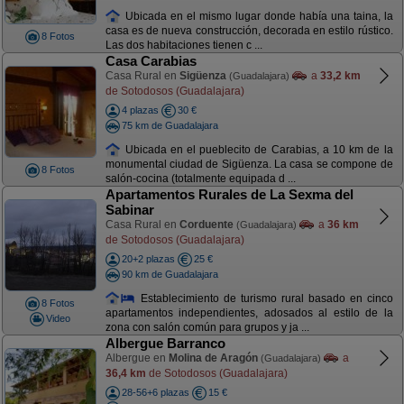
Ubicada en el mismo lugar donde había una taina, la
casa es de nueva construcción, decorada en estilo rústico.
8 Fotos
Las dos habitaciones tienen c ...
Casa Carabias
Casa Rural en
Sigüenza
a
33,2 km
(Guadalajara)
de Sotodosos (Guadalajara)
4 plazas
30 €
75 km de Guadalajara
Ubicada en el pueblecito de Carabias, a 10 km de la
monumental ciudad de Sigüenza. La casa se compone de
8 Fotos
salón-cocina (totalmente equipada d ...
Apartamentos Rurales de La Sexma del
Sabinar
Casa Rural en
Corduente
a
36 km
(Guadalajara)
de Sotodosos (Guadalajara)
20+2 plazas
25 €
90 km de Guadalajara
Establecimiento de turismo rural basado en cinco
8 Fotos
apartamentos independientes, adosados al estilo de la
Video
zona con salón común para grupos y ja ...
Albergue Barranco
Albergue en
Molina de Aragón
a
(Guadalajara)
36,4 km
de Sotodosos (Guadalajara)
28-56+6 plazas
15 €