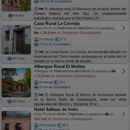
144 km de Guadalajara
El albergue rural El Barranco se localiza dentro del
Parque Natural del Alto Tajo. Un emplazamiento
8 Fotos
estratégico avalado por la Red Natura 20 ...
Casa Rural La Corneja
Casa Rural en
Huérmeces Del Cerro
(Guadalajara)
a
36,9 km
de Sotodosos (Guadalajara)
2-8 plazas
27 €
72 km de Guadalajara
La Casa Rural La Corneja se encuentra situado en
Huérmeces del Cerro pueblo enclavado en el valle del río
24 Fotos
Salado en la Sierra Norte de Guada ...
Albergue Rural El Molino
Albergue en
Huérmeces del Cerro
(Guadalajara)
a
37,6 km
de Sotodosos (Guadalajara)
60 plazas
25 €
70 km de Guadalajara
El Albergue Rural El Molino se encuentra situado
en la Sierra Norte de Guadalajara, entre las villas
50 Fotos
medievales de Atienza y Sigüenza. El al ...
Hotel Salinas de Imón
Hotel Rural en
Imón / Sigüenza
a
(Guadalajara)
39,2 km
de Sotodosos (Guadalajara)
24+4 plazas
40 €
85 km de Guadalajara