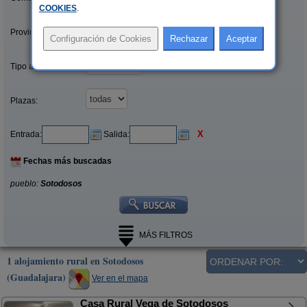
COOKIES
.
Provincias/Islas:
Tipo alquiler:
Plazas:
X
Entrada:
Salida:
Fechas más buscadas
pueblo:
Sotodosos
MÁS FILTROS
1 alojamiento rural en Sotodosos
(Guadalajara)
Ver en el mapa
Casa Rural Vega de Sotodosos