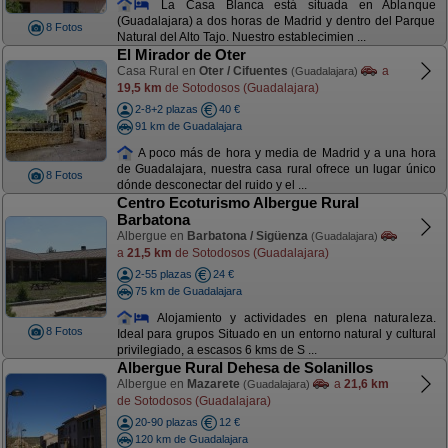
La Casa Blanca está situada en Ablanque
(Guadalajara) a dos horas de Madrid y dentro del Parque
8 Fotos
Natural del Alto Tajo. Nuestro establecimien ...
El Mirador de Oter
Casa Rural en
Oter / Cifuentes
a
(Guadalajara)
19,5 km
de Sotodosos (Guadalajara)
2-8+2 plazas
40 €
91 km de Guadalajara
A poco más de hora y media de Madrid y a una hora
de Guadalajara, nuestra casa rural ofrece un lugar único
8 Fotos
dónde desconectar del ruido y el ...
Centro Ecoturismo Albergue Rural
Barbatona
Albergue en
Barbatona / Sigüenza
(Guadalajara)
a
21,5 km
de Sotodosos (Guadalajara)
2-55 plazas
24 €
75 km de Guadalajara
Alojamiento y actividades en plena naturaleza.
8 Fotos
Ideal para grupos Situado en un entorno natural y cultural
privilegiado, a escasos 6 kms de S ...
Albergue Rural Dehesa de Solanillos
Albergue en
Mazarete
a
21,6 km
(Guadalajara)
de Sotodosos (Guadalajara)
20-90 plazas
12 €
120 km de Guadalajara