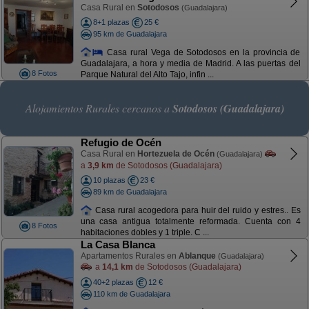
Casa Rural en
Sotodosos
(Guadalajara)
8+1 plazas
25 €
95 km de Guadalajara
Casa rural Vega de Sotodosos en la provincia de
Guadalajara, a hora y media de Madrid. A las puertas del
8 Fotos
Parque Natural del Alto Tajo, infin ...
Alojamientos Rurales cercanos a
Sotodosos (Guadalajara)
Refugio de Océn
Casa Rural en
Hortezuela de Océn
(Guadalajara)
a
3,9 km
de Sotodosos (Guadalajara)
10 plazas
23 €
89 km de Guadalajara
Casa rural acogedora para huir del ruido y estres.. Es
una casa antigua totalmente reformada. Cuenta con 4
8 Fotos
habitaciones dobles y 1 triple. C ...
La Casa Blanca
Apartamentos Rurales en
Ablanque
(Guadalajara)
a
14,1 km
de Sotodosos (Guadalajara)
40+2 plazas
12 €
110 km de Guadalajara