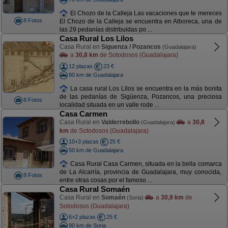
El Chozo de la Calleja Las vacaciones que te mereces
8 Fotos
El Chozo de la Calleja se encuentra en Alboreca, una de
las 29 pedanías distribuidas po ...
Casa Rural Los Lilos
Casa Rural en
Siguenza / Pozancos
(Guadalajara)
a
30,8 km
de Sotodosos (Guadalajara)
12 plazas
23 €
80 km de Guadalajara
La casa rural Los Lilos se encuentra en la más bonita
de las pedanías de Sigüenza, Pozancos, una preciosa
8 Fotos
localidad situada en un valle rode ...
Casa Carmen
Casa Rural en
Valderrebollo
a
30,8
(Guadalajara)
km
de Sotodosos (Guadalajara)
10+3 plazas
25 €
50 km de Guadalajara
Casa Rural Casa Carmen, situada en la bella comarca
de La Alcarría, provincia de Guadalajara, muy conocida,
8 Fotos
entre otras cosas por el famoso ...
Casa Rural Somaén
Casa Rural en
Somaén
a
30,9 km
de
(Soria)
Sotodosos (Guadalajara)
6+2 plazas
25 €
90 km de Soria