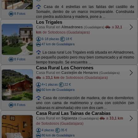
Casa de 4 estrellas en las faldas del castillo de
Somaén, dentro de un marco incomparable. Construida
8 Fotos
con piedra autóctona y madera, pone a ...
Los Trigales
Casa Rural en
Almadrones
a
32,1
(Guadalajara)
km
de Sotodosos (Guadalajara)
6-18 plazas
18 €
47 km de Guadalajara
La casa rural Los Trigales está situada en Almadrones,
un pequeño pueblo pero muy bien comunicado y al mismo
8 Fotos
tiempo tranquilo. Se encuentra ...
Casa Rural Los Chorrones
Casa Rural en
Castejón de Henares
(Guadalajara)
a
33,1 km
de Sotodosos (Guadalajara)
4+1 plazas
22 €
60 km de Guadalajara
Casa de construcción de madera, de dos dormitorios:
uno con cama de matrimonio y cuna con colchón (sin
8 Fotos
sábanas ni almohada) otro con dos cam ...
Casa Rural Las Tainas de Carabias
Casa Rural en
Sigüenza
a
33,1 km
(Guadalajara)
de Sotodosos (Guadalajara)
4 plazas
35 €
80 km de Guadalajara