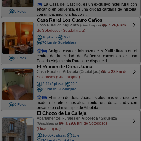
La Casa del Castilllo, es un exclusivo hotel rural con
encanto en Sigüenza, es una ciudad cargada de historia,
8 Fotos
con un patrimonio artístico y ...
Casa Rural Los Cuatro Caños
Casa Rural en
Sigüenza
a
26,6 km
(Guadalajara)
de Sotodosos (Guadalajara)
18 plazas
35 €
70 km de Guadalajara
Antigua casa de labranza del s. XVIII situada en el
centro de la ciudad de Sigüenza convertida en una
8 Fotos
Posada Alojamiento Rural que dispone d ...
El Rincón de Doña Juana
Casa Rural en
Arbeteta
a
28 km
de
(Guadalajara)
Sotodosos (Guadalajara)
2-14+2 plazas
22 €
83 km de Guadalajara
El rincón de doña Juana es algo más que piedra y
madera. Le ofrecemos alojamiento rural de calidad y con
8 Fotos
encanto en el municipio de Arbeteta ...
El Chozo de La Calleja
Apartamentos Rurales en
Alboreca / Sigüenza
a
29,6 km
de Sotodosos
(Guadalajara)
(Guadalajara)
16-80+1 plazas
18 €
70 km de Guadalajara