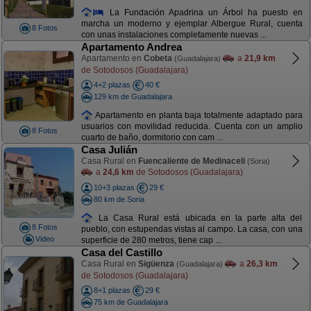
La Fundación Apadrina un Árbol ha puesto en
marcha un moderno y ejemplar Albergue Rural, cuenta
8 Fotos
con unas instalaciones completamente nuevas ...
Apartamento Andrea
Apartamento en
Cobeta
a
21,9 km
(Guadalajara)
de Sotodosos (Guadalajara)
4+2 plazas
40 €
129 km de Guadalajara
Apartamento en planta baja totalmente adaptado para
usuarios con movilidad reducida. Cuenta con un amplio
8 Fotos
cuarto de baño, dormitorio con cam ...
Casa Julián
Casa Rural en
Fuencaliente de Medinaceli
(Soria)
a
24,6 km
de Sotodosos (Guadalajara)
10+3 plazas
29 €
80 km de Soria
La Casa Rural está ubicada en la parte alta del
8 Fotos
pueblo, con estupendas vistas al campo. La casa, con una
Video
superficie de 280 metros, tiene cap ...
Casa del Castillo
Casa Rural en
Sigüenza
a
26,3 km
(Guadalajara)
de Sotodosos (Guadalajara)
8+1 plazas
29 €
75 km de Guadalajara