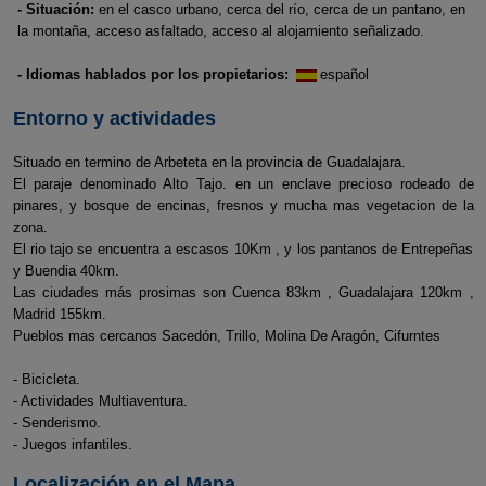
- Situación:
en el casco urbano, cerca del río, cerca de un pantano, en
la montaña, acceso asfaltado, acceso al alojamiento señalizado.
- Idiomas hablados por los propietarios:
español
Entorno y actividades
Situado en termino de Arbeteta en la provincia de Guadalajara.
El paraje denominado Alto Tajo. en un enclave precioso rodeado de
pinares, y bosque de encinas, fresnos y mucha mas vegetacion de la
zona.
El rio tajo se encuentra a escasos 10Km , y los pantanos de Entrepeñas
y Buendia 40km.
Las ciudades más prosimas son Cuenca 83km , Guadalajara 120km ,
Madrid 155km.
Pueblos mas cercanos Sacedón, Trillo, Molina De Aragón, Cifurntes
- Bicicleta.
- Actividades Multiaventura.
- Senderismo.
- Juegos infantiles.
Localización en el Mapa