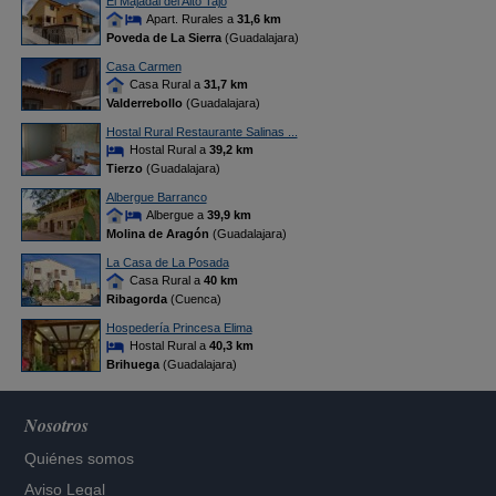
El Majadal del Alto Tajo
Apart. Rurales a
31,6 km
Poveda de La Sierra
(Guadalajara)
Casa Carmen
Casa Rural a
31,7 km
Valderrebollo
(Guadalajara)
Hostal Rural Restaurante Salinas ...
Hostal Rural a
39,2 km
Tierzo
(Guadalajara)
Albergue Barranco
Albergue a
39,9 km
Molina de Aragón
(Guadalajara)
La Casa de La Posada
Casa Rural a
40 km
Ribagorda
(Cuenca)
Hospedería Princesa Elima
Hostal Rural a
40,3 km
Brihuega
(Guadalajara)
Nosotros
Quiénes somos
Aviso Legal