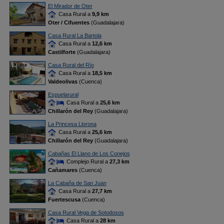
El Mirador de Oter
Casa Rural a
9,9 km
Oter / Cifuentes
(Guadalajara)
Casa Rural La Bartola
Casa Rural a
12,6 km
Castilforte
(Guadalajara)
Casa Rural del Río
Casa Rural a
18,5 km
Valdeolivas
(Cuenca)
Espuelarural
Casa Rural a
25,6 km
Chillarón del Rey
(Guadalajara)
La Princesa Llorona
Casa Rural a
25,6 km
Chillarón del Rey
(Guadalajara)
Cabañas El Llano de Los Conejos
Complejo Rural a
27,3 km
Cañamares
(Cuenca)
La Cabaña de San Juan
Casa Rural a
27,7 km
Fuertescusa
(Cuenca)
Casa Rural Vega de Sotodosos
Casa Rural a
28 km