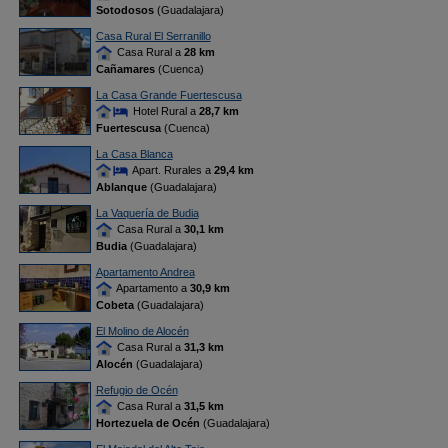
Sotodosos
(Guadalajara)
Casa Rural El Serranillo
Casa Rural a
28 km
Cañamares
(Cuenca)
La Casa Grande Fuertescusa
Hotel Rural a
28,7 km
Fuertescusa
(Cuenca)
La Casa Blanca
Apart. Rurales a
29,4 km
Ablanque
(Guadalajara)
La Vaquería de Budia
Casa Rural a
30,1 km
Budia
(Guadalajara)
Apartamento Andrea
Apartamento a
30,9 km
Cobeta
(Guadalajara)
El Molino de Alocén
Casa Rural a
31,3 km
Alocén
(Guadalajara)
Refugio de Océn
Casa Rural a
31,5 km
Hortezuela de Océn
(Guadalajara)