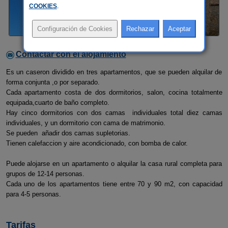
COOKIES
.
Contactar con el alojamiento
Es un caseron dividido en tres apartamentos, que se pueden alquilar de
forma conjunta ,o por separado.
Cada apartamento costa de dos dormitorios, salon, cocina totalmente
equipada,cuarto de baño completo.
Hay cinco dormitorios con dos camas individuales total diez camas
individuales, y un dormitorio con cama de matrimonio.
Se pueden añadir dos camas supletorias.
Tienen calefaccion y aire acondicionado, con bomba de calor.
Puede alojarse en un apartamento o alquilar la casa rural completa para
grupos de 12-14 personas.
Cada uno de los apartamentos tiene entre 70 y 90 m2, con capacidad
para 4-5 personas.
Tarifas