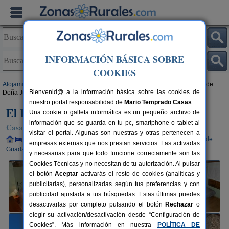
INFORMACIÓN BÁSICA SOBRE
COOKIES
Alojamientos
>
Castilla-La Mancha
>
Guadalajara
>
Arbeteta
> El Rincón de
Bienvenid@ a la información básica sobre las cookies de
Doña Juana
nuestro portal responsabilidad de
Mario Temprado Casas
.
El Rincón de Doña Juana
Una cookie o galleta informática es un pequeño archivo de
información que se guarda en tu pc, smartphone o tablet al
Casa Rural en Arbeteta (Guadalajara)
visitar el portal. Algunas son nuestras y otras pertenecen a
Alquiler completo y por habitaciones
2-14+2 plazas
83 km de
empresas externas que nos prestan servicios. Las activadas
Guadalajara
y necesarias para que todo funcione correctamente son las
Cookies Técnicas y no necesitan de tu autorización. Al pulsar
el botón
Aceptar
activarás el resto de cookies (analíticas y
publicitarias), personalizadas según tus preferencias y con
publicidad ajustada a tus búsquedas. Estas últimas puedes
desactivarlas por completo pulsando el botón
Rechazar
o
elegir su activación/desactivación desde “Configuración de
Cookies”. Más información en nuestra
POLÍTICA DE