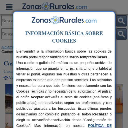
INFORMACIÓN BÁSICA SOBRE
COOKIES
Alojamientos
>
Castilla-La Mancha
>
Guadalajara
>
Valderrebollo
> Casa
Bienvenid@ a la información básica sobre las cookies de
Carmen
nuestro portal responsabilidad de
Mario Temprado Casas
.
Casa Carmen
Una cookie o galleta informática es un pequeño archivo de
información que se guarda en tu pc, smartphone o tablet al
Casa Rural en Valderrebollo (Guadalajara)
visitar el portal. Algunas son nuestras y otras pertenecen a
Alquiler completo
10+3 plazas
50 km de Guadalajara
empresas externas que nos prestan servicios. Las activadas
y necesarias para que todo funcione correctamente son las
Cookies Técnicas y no necesitan de tu autorización. Al pulsar
el botón
Aceptar
activarás el resto de cookies (analíticas y
publicitarias), personalizadas según tus preferencias y con
publicidad ajustada a tus búsquedas. Estas últimas puedes
desactivarlas por completo pulsando el botón
Rechazar
o
elegir su activación/desactivación desde “Configuración de
Cookies”. Más información en nuestra
POLÍTICA DE