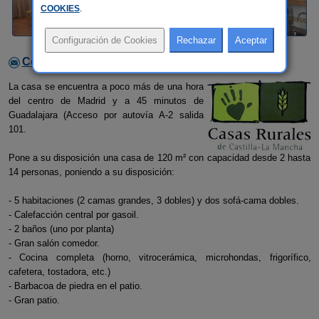
COOKIES
.
Contactar con el alojamiento
La casa se encuentra a poco más de una hora
del centro de Madrid y a 45 minutos de
Guadalajara (Acceso por autovía A-2 salida
101.
Pone a su disposición una casa de 120 m² con capacidad desde 2 hasta
14 personas, poniendo a su disposición:
- 5 habitaciones (2 camas grandes, 3 dobles) y dos sofá-cama dobles.
- Calefacción central por gasoil.
- 2 baños (uno por planta)
- Gran salón comedor.
- Cocina completa (horno, vitrocerámica, microhondas, frigorífico,
cafetera, tostadora, etc.)
- Barbacoa de piedra en el patio.
- Gran patio.