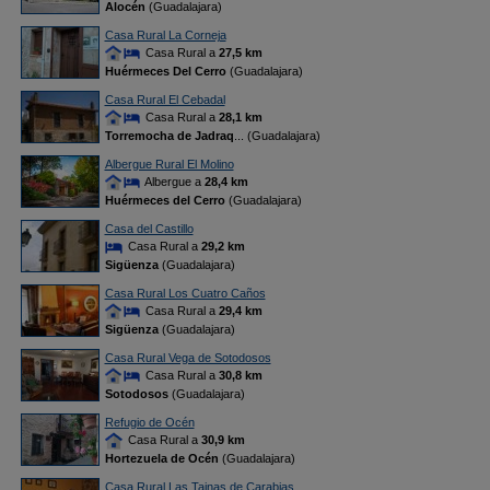
Alocén
(Guadalajara)
Casa Rural La Corneja
Casa Rural a
27,5 km
Huérmeces Del Cerro
(Guadalajara)
Casa Rural El Cebadal
Casa Rural a
28,1 km
Torremocha de Jadraq
... (Guadalajara)
Albergue Rural El Molino
Albergue a
28,4 km
Huérmeces del Cerro
(Guadalajara)
Casa del Castillo
Casa Rural a
29,2 km
Sigüenza
(Guadalajara)
Casa Rural Los Cuatro Caños
Casa Rural a
29,4 km
Sigüenza
(Guadalajara)
Casa Rural Vega de Sotodosos
Casa Rural a
30,8 km
Sotodosos
(Guadalajara)
Refugio de Océn
Casa Rural a
30,9 km
Hortezuela de Océn
(Guadalajara)
Casa Rural Las Tainas de Carabias