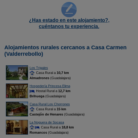
¿Has estado en este alojamiento?,
cuéntanos tu experiencia.
Alojamientos rurales cercanos a Casa Carmen
(Valderrebollo)
Los Trigales
Casa Rural a
10,7 km
Almadrones
(Guadalajara)
Hospedería Princesa Elima
Hostal Rural a
12,7 km
Brihuega
(Guadalajara)
Casa Rural Los Chorrones
Casa Rural a
15 km
Castejón de Henares
(Guadalajara)
La Noguera de Socasa
Casa Rural a
18,8 km
Romancos
(Guadalajara)