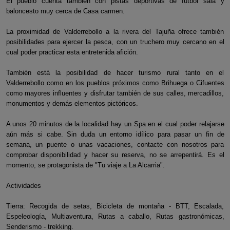
El pueblo cuenta también con pistas deportivas de fútbol sala y
baloncesto muy cerca de Casa carmen.
La proximidad de Valderrebollo a la rivera del Tajuña ofrece también
posibilidades para ejercer la pesca, con un truchero muy cercano en el
cual poder practicar esta entretenida afición.
También está la posibilidad de hacer turismo rural tanto en el
Valderrebollo como en los pueblos próximos como Brihuega o Cifuentes
como mayores influentes y disfrutar también de sus calles, mercadillos,
monumentos y demás elementos pictóricos.
A unos 20 minutos de la localidad hay un Spa en el cual poder relajarse
aún más si cabe. Sin duda un entorno idílico para pasar un fin de
semana, un puente o unas vacaciones, contacte con nosotros para
comprobar disponibilidad y hacer su reserva, no se arrepentirá. Es el
momento, se protagonista de "Tu viaje a La Alcarria".
Actividades
Tierra: Recogida de setas, Bicicleta de montaña - BTT, Escalada,
Espeleología, Multiaventura, Rutas a caballo, Rutas gastronómicas,
Senderismo - trekking.