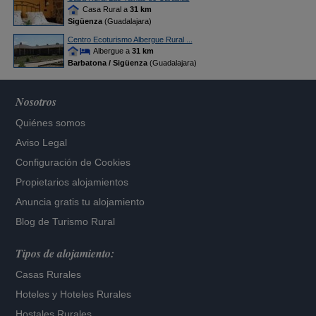
Casa Rural a
31 km
Sigüenza
(Guadalajara)
Centro Ecoturismo Albergue Rural ...
Albergue a
31 km
Barbatona / Sigüenza
(Guadalajara)
Nosotros
Quiénes somos
Aviso Legal
Configuración de Cookies
Propietarios alojamientos
Anuncia gratis tu alojamiento
Blog de Turismo Rural
Tipos de alojamiento:
Casas Rurales
Hoteles
y
Hoteles Rurales
Hostales Rurales