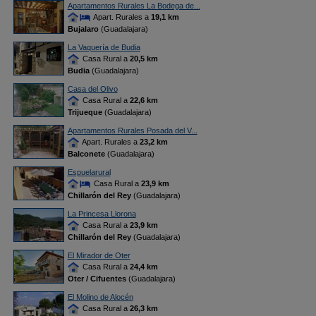
Apartamentos Rurales La Bodega de...
Apart. Rurales a
19,1 km
Bujalaro
(Guadalajara)
La Vaquería de Budia
Casa Rural a
20,5 km
Budia
(Guadalajara)
Casa del Olivo
Casa Rural a
22,6 km
Trijueque
(Guadalajara)
Apartamentos Rurales Posada del V...
Apart. Rurales a
23,2 km
Balconete
(Guadalajara)
Espuelarural
Casa Rural a
23,9 km
Chillarón del Rey
(Guadalajara)
La Princesa Llorona
Casa Rural a
23,9 km
Chillarón del Rey
(Guadalajara)
El Mirador de Oter
Casa Rural a
24,4 km
Oter / Cifuentes
(Guadalajara)
El Molino de Alocén
Casa Rural a
26,3 km