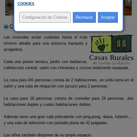
COOKIES
.
Contactar con el alojamiento
Las viviendas están cuidadas hasta el más
mínimo detalle para una estancia tranquila y
acogedora.
Cada una posee terraza, jardín con barbacoa,
calefacción central, salón con chimenea y cocina totalmente equipada.
La casa para 4/6 personas consta de 2 habitaciones, un sofá-cama en el
salón y una sala de relajación con jacuzzi para 2 personas.
La casa para 16 personas consta de comedor para 24 personas, dos
habitaciones duplex y cuatro habitaciones dobles.
Además tiene una gran sala polivalente con ping-pong, diana, futbolín…,
y una sala de televisión con pantalla plana de 42 pulgadas.
Los niños también disponen de su propio espacio.