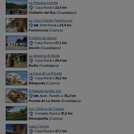
La Princesa Llorona
Casa Rural a
22,4 km
Chillarón del Rey
(Guadalajara)
La Casa Grande Fuertescusa
Hotel Rural a
23,4 km
Fuertescusa
(Cuenca)
El Molino de Alocén
Casa Rural a
27,1 km
Alocén
(Guadalajara)
La Vaquería de Budia
Casa Rural a
28,4 km
Budia
(Guadalajara)
La Casa de La Posada
Casa Rural a
30,2 km
Ribagorda
(Cuenca)
El Majadal del Alto Tajo
Apart. Rurales a
35,2 km
Poveda de La Sierra
(Guadalajara)
Los Clásicos de Cuenca
Complejo Rural a
35,5 km
Ribatajadilla
(Cuenca)
Casa Carmen
Casa Rural a
37,7 km