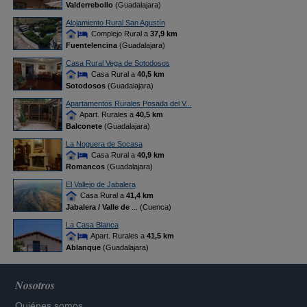
Valderrebollo
(Guadalajara)
Alojamiento Rural San Agustín
Complejo Rural a
37,9 km
Fuentelencina
(Guadalajara)
Casa Rural Vega de Sotodosos
Casa Rural a
40,5 km
Sotodosos
(Guadalajara)
Apartamentos Rurales Posada del V...
Apart. Rurales a
40,5 km
Balconete
(Guadalajara)
La Noguera de Socasa
Casa Rural a
40,9 km
Romancos
(Guadalajara)
El Vallejo de Jabalera
Casa Rural a
41,4 km
Jabalera / Valle de
... (Cuenca)
La Casa Blanca
Apart. Rurales a
41,5 km
Ablanque
(Guadalajara)
Nosotros
Quiénes somos