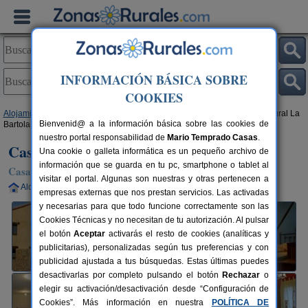
INFORMACIÓN BÁSICA SOBRE
COOKIES
Alojamientos
>
Castilla-La Mancha
>
Guadalajara
>
Castilforte
> Casa Rural La
Bienvenid@ a la información básica sobre las cookies de
Bartola
nuestro portal responsabilidad de
Mario Temprado Casas
.
Casa Rural La Bartola
Una cookie o galleta informática es un pequeño archivo de
información que se guarda en tu pc, smartphone o tablet al
Casa Rural en Castilforte (Guadalajara)
visitar el portal. Algunas son nuestras y otras pertenecen a
Alquiler completo
4-22+3 plazas
90 km de Guadalajara
empresas externas que nos prestan servicios. Las activadas
y necesarias para que todo funcione correctamente son las
Cookies Técnicas y no necesitan de tu autorización. Al pulsar
el botón
Aceptar
activarás el resto de cookies (analíticas y
publicitarias), personalizadas según tus preferencias y con
publicidad ajustada a tus búsquedas. Estas últimas puedes
desactivarlas por completo pulsando el botón
Rechazar
o
elegir su activación/desactivación desde “Configuración de
Cookies”. Más información en nuestra
POLÍTICA DE