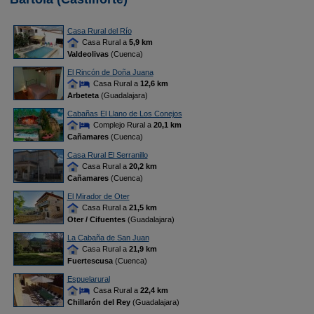
Casa Rural del Río
Casa Rural a
5,9 km
Valdeolivas
(Cuenca)
El Rincón de Doña Juana
Casa Rural a
12,6 km
Arbeteta
(Guadalajara)
Cabañas El Llano de Los Conejos
Complejo Rural a
20,1 km
Cañamares
(Cuenca)
Casa Rural El Serranillo
Casa Rural a
20,2 km
Cañamares
(Cuenca)
El Mirador de Oter
Casa Rural a
21,5 km
Oter / Cifuentes
(Guadalajara)
La Cabaña de San Juan
Casa Rural a
21,9 km
Fuertescusa
(Cuenca)
Espuelarural
Casa Rural a
22,4 km
Chillarón del Rey
(Guadalajara)