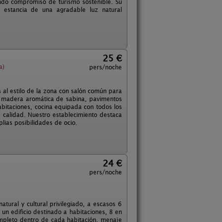
ndo compromiso de turismo sostenible. Su
a estancia de una agradable luz natural
25 €
a)
pers/noche
al estilo de la zona con salón común para
en madera aromática de sabina, pavimentos
bitaciones, cocina equipada con todos los
 calidad. Nuestro establecimiento destaca
plias posibilidades de ocio.
24 €
pers/noche
tural y cultural privilegiado, a escasos 6
n edificio destinado a habitaciones, 8 en
ompleto dentro de cada habitación, menaje