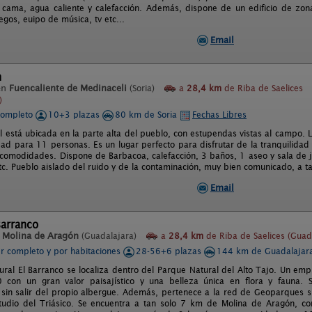
cama, agua caliente y calefacción. Además, dispone de un edificio de zonas
gos, euipo de música, tv etc...
Email
n
en
Fuencaliente de Medinaceli
(Soria)
a
28,4 km
de Riba de Saelices
)
completo
10+3 plazas
80 km de Soria
Fechas Libres
l está ubicada en la parte alta del pueblo, con estupendas vistas al campo. 
dad para 11 personas. Es un lugar perfecto para disfrutar de la tranquilida
 comodidades. Dispone de Barbacoa, calefacción, 3 baños, 1 aseo y sala de j
tc. Pueblo aislado del ruido y de la contaminación, muy bien comunicado, a ta
Email
Barranco
n
Molina de Aragón
(Guadalajara)
a
28,4 km
de Riba de Saelices (Guad
er completo y por habitaciones
28-56+6 plazas
144 km de Guadalajar
rural El Barranco se localiza dentro del Parque Natural del Alto Tajo. Un em
 con un gran valor paisajístico y una belleza única en flora y fauna. S
 sin salir del propio albergue. Además, pertenece a la red de Geoparques si
udio del Triásico. Se encuentra a tan solo 7 km de Molina de Aragón, con