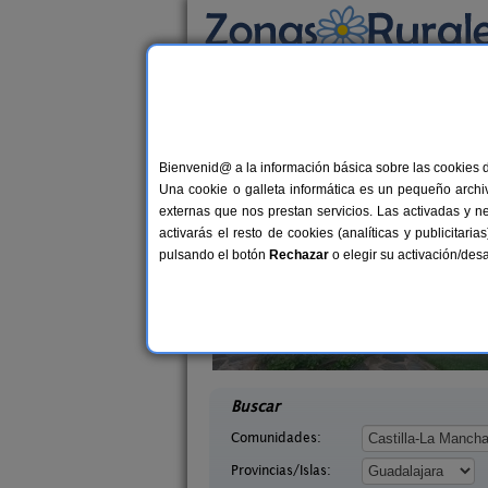
Busca por alojamiento
Alojamientos
>
Castilla-La Mancha
>
Guadala
Casas Rurales cerca 
Bienvenid@ a la información básica sobre las cookies 
Una cookie o galleta informática es un pequeño archiv
externas que nos prestan servicios. Las activadas y n
activarás el resto de cookies (analíticas y publicita
pulsando el botón
Rechazar
o elegir su activación/de
livo
Casa Rural La Corneja
6-8+2 pers.
2-
22 €
dalajara)
Huérmeces Del Cerro (Guadalajara)
desde
desd
Buscar
Comunidades:
Provincias/Islas: