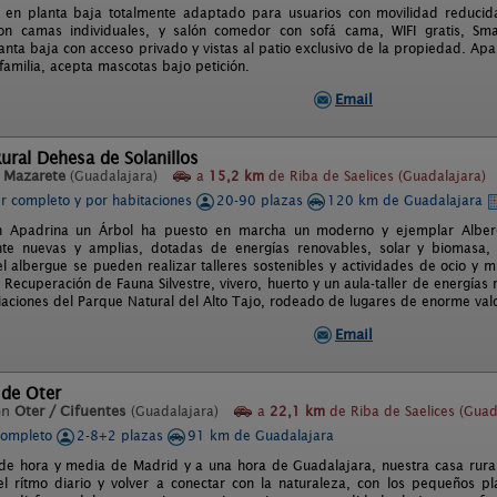
 en planta baja totalmente adaptado para usuarios con movilidad reducid
con camas individuales, y salón comedor con sofá cama, WIFI gratis, Sm
anta baja con acceso privado y vistas al patio exclusivo de la propiedad. Apa
familia, acepta mascotas bajo petición.
Email
ural Dehesa de Solanillos
n
Mazarete
(Guadalajara)
a
15,2 km
de Riba de Saelices (Guadalajara)
er completo y por habitaciones
20-90 plazas
120 km de Guadalajara
n Apadrina un Árbol ha puesto en marcha un moderno y ejemplar Albergu
te nuevas y amplias, dotadas de energías renovables, solar y biomasa,
el albergue se pueden realizar talleres sostenibles y actividades de ocio y m
Recuperación de Fauna Silvestre, vivero, huerto y un aula-taller de energías
iaciones del Parque Natural del Alto Tajo, rodeado de lugares de enorme valor
Email
 de Oter
en
Oter / Cifuentes
(Guadalajara)
a
22,1 km
de Riba de Saelices (Guad
completo
2-8+2 plazas
91 km de Guadalajara
e hora y media de Madrid y a una hora de Guadalajara, nuestra casa rural
el rítmo diario y volver a conectar con la naturaleza, con los pequeños p