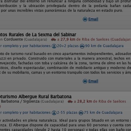
a disfrutar del entorno sin renunciar a ninguna comodidad y bajo un profu
istribución y la ubicación privilegiada dentro de la pedanía bañan cad
or unas increíbles vistas panorámicas de la naturaleza en estado puro.
Email
tos Rurales de La Sexma del Sabinar
en
Corduente
(Guadalajara)
a
27,9 km
de Riba de Saelices (Guadalajar
er completo y por habitaciones
20+2 plazas
90 km de Guadalajara
nto de turismo rural basado en cinco apartamentos independientes, adosados 
uzzi en privado. Construido con materiales a la manera ancestral, techos 
vejecido, fachadas con toba y calcárea de la zona, tarima de olmo en las ha
ticos, diseño espectacular, combinación de mobiliario antiguo y moderno de
t de su mobiliario, camas y un esntorno tranquilo con todos los servicios y ám
Email
oturismo Albergue Rural Barbatona
n
Barbatona / Sigüenza
(Guadalajara)
a
28,2 km
de Riba de Saelices
)
er completo y por habitaciones
2-55 plazas
75 km de Guadalajara
y actividades en plena naturaleza. Ideal para grupos Situado en un entorno na
nza. El Albergue dispone de capacidad para unas 60 personas y cuenta con u
ferentes capacidades (desde 2 hasta 10 personas) y todas ellas con baño c