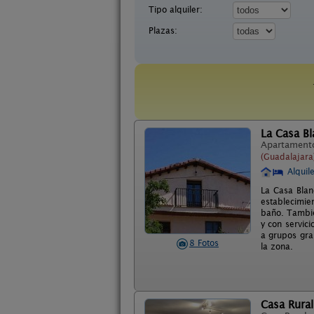
Tipo alquiler:
Plazas:
La Casa Bl
Apartament
(Guadalajara
Alquil
La Casa Blan
establecimie
baño. Tambié
y con servic
a grupos gra
8 Fotos
la zona.
Casa Rura