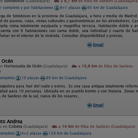
en
Sotodosos
(Guadalajara)
a
8,1 km
de Riba de Saelices (Guadalajara
er completo y por habitaciones
8+1 plazas
95 km de Guadalajara
ega de Sotodosos en la provincia de Guadalajara, a hora y media de Madrid. 
ad de paseos, rutas, visitas culturales y gastronómicas en los alrededores. 
mplia coina totalmente equipada y magnífica terraza. Habitación doble y 
 cuenta con 6 habitaciones con cama doble, una individual y cuarto de b
umar en el interior de la vivienda. Consultar disponibilidad y precios.
Email
e Océn
en
Hortezuela de Océn
(Guadalajara)
a
10,8 km
de Riba de Saelices
)
completo
10 plazas
89 km de Guadalajara
cogedora para huir del ruido y estres.. Es una casa antigua totalmente refor
cidad para 10 personas. Ubicada en un pueblo bonito y con historia. Zonas i
s de Saelices de la sal, cueva de los casares...
Email
to Andrea
o en
Cobeta
(Guadalajara)
a
14 km
de Riba de Saelices (Guadalajara)
completo
4+2 plazas
129 km de Guadalajara