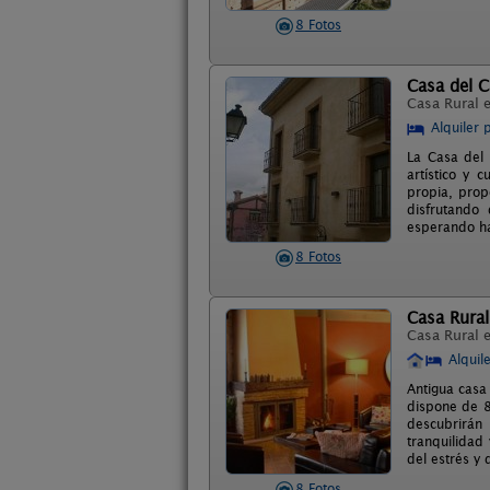
8 Fotos
Casa del C
Casa Rural 
Alquiler 
La Casa del 
artístico y 
propia, prop
disfrutando
esperando ha
8 Fotos
Casa Rura
Casa Rural 
Alquil
Antigua casa
dispone de 8
descubrirán 
tranquilidad 
del estrés y 
8 Fotos