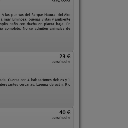
)
pers/noche
A las puertas del Parque Natural del Alto
Casa muy luminosa, buenas vistas y ambiente
amplio baño con ducha en planta baja. En
año completo. No se admiten animales de
23 €
pers/noche
mada. Cuenta con 4 habitaciones dobles y 1
nteresantes cercanas: Laguna de océn, Río
40 €
pers/noche