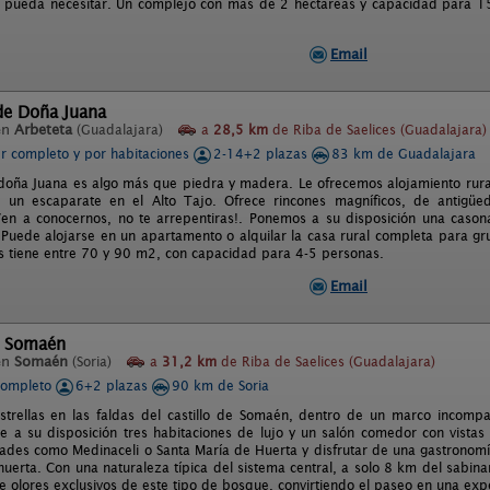
e pueda necesitar. Un complejo con más de 2 hectáreas y capacidad para 15
Email
de Doña Juana
en
Arbeteta
(Guadalajara)
a
28,5 km
de Riba de Saelices (Guadalajara)
er completo y por habitaciones
2-14+2 plazas
83 km de Guadalajara
 doña Juana es algo más que piedra y madera. Le ofrecemos alojamiento rural
, un escaparate en el Alto Tajo. Ofrece rincones magníficos, de antigüe
en a conocernos, no te arrepentiras!. Ponemos a su disposición una casona
. Puede alojarse en un apartamento o alquilar la casa rural completa para 
 tiene entre 70 y 90 m2, con capacidad para 4-5 personas.
Email
l Somaén
en
Somaén
(Soria)
a
31,2 km
de Riba de Saelices (Guadalajara)
completo
6+2 plazas
90 km de Soria
trellas en las faldas del castillo de Somaén, dentro de un marco incompa
 a su disposición tres habitaciones de lujo y un salón comedor con vistas a
idades como Medinaceli o Santa María de Huerta y disfrutar de una gastronomí
 huerta. Con una naturaleza típica del sistema central, a solo 8 km del sab
e olores exclusivos de este tipo de bosque, convirtiendo el paseo en una exp