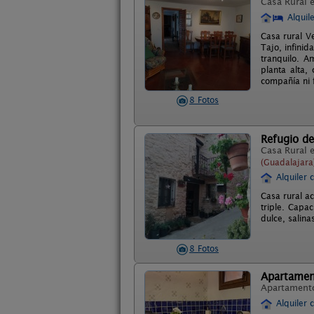
Casa Rural 
Alquil
Casa rural V
Tajo, infinid
tranquilo. A
planta alta,
compañía ni f
8 Fotos
Refugio d
Casa Rural 
(Guadalajara
Alquiler 
Casa rural a
triple. Capa
dulce, salina
8 Fotos
Apartamen
Apartament
Alquiler 