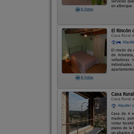
servicios qu
en albergue.
8 Fotos
El Rincón 
Casa Rural 
Alquil
El rincón de
de Arbeteta
soñadoras. V
individuales
apartamentos
8 Fotos
Casa Rura
Casa Rural 
Alquiler 
Casa de 4 es
madera, pone
visitar local
platos de la
un abanico d