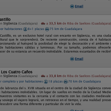
Email
astillo
en
Sigüenza
(Guadalajara)
a
33,5 km
de Riba de Saelices (Guadalajara)
por habitaciones
8+1 plazas
75 km de Guadalajara
Castilllo, es un exclusivo hotel rural con encanto en Sigüenza, es una ciud
cultural que le sorprenderá. De reciente construcción, consta de 4 habita
orcionando al huésped la posibidad de elegir la decoración y el ambiente
 de habitaciones cálidas y luminosas. Por su tamaño, podemos ofrecerl
cer de su estancia un recuerdo inolvidable. Estaremos escantados de recibir
Email
l Los Cuatro Caños
en
Sigüenza
(Guadalajara)
a
33,8 km
de Riba de Saelices (Guadalajara)
er completo y por habitaciones
18 plazas
70 km de Guadalajara
 de labranza del s. XVIII situada en el centro de la ciudad de Sigüenza conv
 habitaciones inolvidables. Un lugar de sueños en medio de la Ciudad Mediev
nuestros visitantes es la cercanía y el contacto con las ciudades medieval
y sosiego el viajero logrará, un retroceso en el tiempo, y una realidad pres
descubrir una forma diferente y particular de vivir la vida.