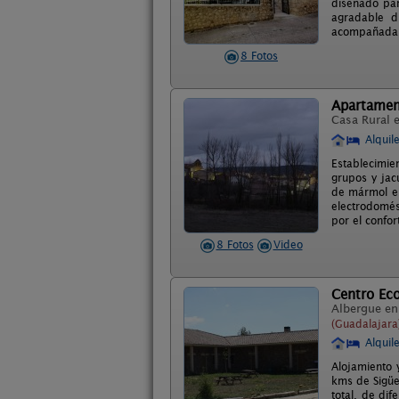
diseñado par
agradable d
acompañada p
8 Fotos
Apartamen
Casa Rural 
Alquil
Establecimie
grupos y jac
de mármol en
electrodomés
por el confor
8 Fotos
Video
Centro Ec
Albergue e
(Guadalajara
Alquil
Alojamiento 
kms de Sigüe
total, de di