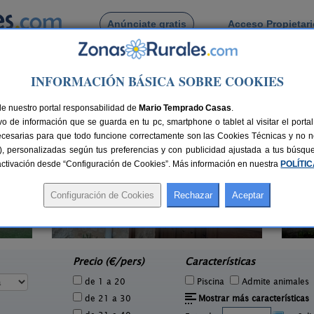
Anúnciate gratis
Acceso Propietar
Busca por pueblo
INFORMACIÓN BÁSICA SOBRE COOKIES
jara
> Riba de Saelices
de Riba de Saelices
de nuestro portal responsabilidad de
Mario Temprado Casas
.
o de información que se guarda en tu pc, smartphone o tablet al visitar el port
ecesarias para que todo funcione correctamente son las Cookies Técnicas y no ne
rias), personalizadas según tus preferencias y con publicidad ajustada a tus búsq
sactivación desde “Configuración de Cookies”. Más información en nuestra
POLÍTI
Albergue Rural El Molino
Cas
8 pers.
60 pers.
27 €
25 €
Huérmeces del Cerro (Guadalajara)
e
desde
Precio (€/pers)
Características
de 1 a 20
Piscina
Admite animales
de 21 a 30
Mostrar más características