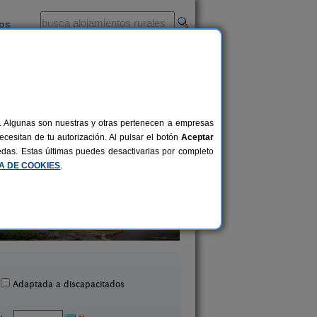
ios
-
al. Algunas son nuestras y otras pertenecen a empresas
cesitan de tu autorización. Al pulsar el botón
Aceptar
uedas. Estas últimas puedes desactivarlas por completo
CA DE COOKIES
.
a Rural El Molino del Serio
Albergue Rural El Aut
6-22+2 pers.
30 €
Cañamares (Guadalajara)
Orea (Guadalajara
desde
Adaptada a discapacitados