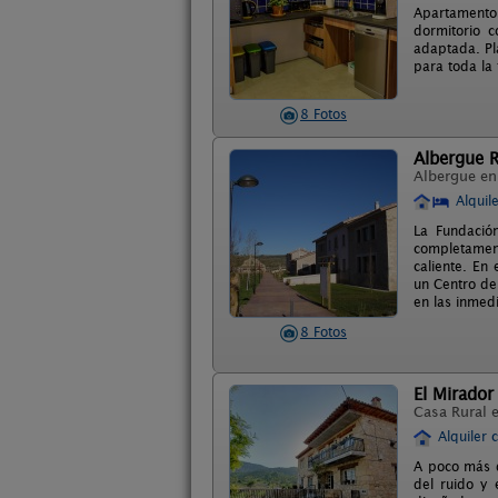
Apartamento
dormitorio 
adaptada. Pl
para toda la 
8 Fotos
Albergue R
Albergue e
Alquil
La Fundació
completamen
caliente. En 
un Centro de 
en las inmed
8 Fotos
El Mirador
Casa Rural 
Alquiler 
A poco más d
del ruido y 