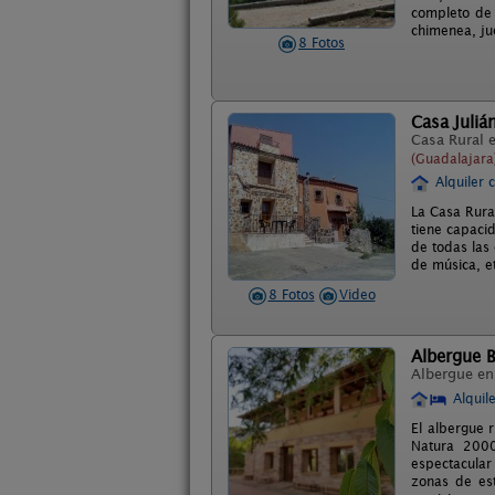
completo de 
chimenea, jue
8 Fotos
Casa Juliá
Casa Rural 
(Guadalajara
Alquiler 
La Casa Rura
tiene capaci
de todas las
de música, e
8 Fotos
Video
Albergue 
Albergue e
Alquil
El albergue 
Natura 2000
espectacular
zonas de est