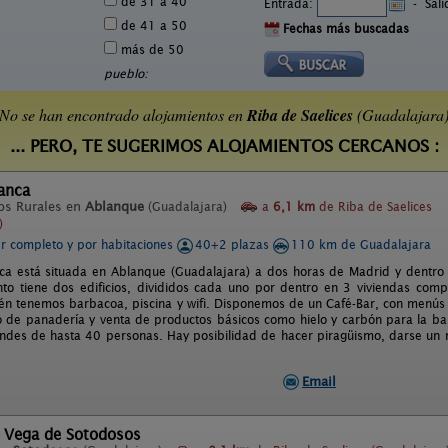
de 31 a 40
Entrada:
-
Sal
de 41 a 50
Fechas más buscadas
más de 50
pueblo:
No se han encontrado alojamientos en
Riba de Saelices
(Guadalajara
... PERO, TE SUGERIMOS ALOJAMIENTOS CERCANOS :
anca
os Rurales en
Ablanque
(Guadalajara)
a
6,1 km
de Riba de Saelices
)
er completo y por habitaciones
40+2 plazas
110 km de Guadalajara
ca está situada en Ablanque (Guadalajara) a dos horas de Madrid y dentro 
nto tiene dos edificios, divididos cada uno por dentro en 3 viviendas comp
n tenemos barbacoa, piscina y wifi. Disponemos de un Café-Bar, con menús 
io de panadería y venta de productos básicos como hielo y carbón para la 
ndes de hasta 40 personas. Hay posibilidad de hacer piragüismo, darse un 
Email
l Vega de Sotodosos