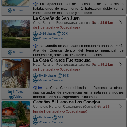
La capacidad total de la casa es de 17 plazas: 3
habitaciones de matrimonio, 1 habitación doble con 2
8 Fotos
camas (una de matrimonio y otra indivi ...
La Cabaña de San Juan
Casa Rural en
Fuertescusa
a
34,9 km
(Cuenca)
de Huertapelayo (Guadalajara)
11-14 plazas
30 €
61 km de Cuenca
La Cabaña de San Juan se encuentra en la Serranía
Alta de Cuenca dentro del término municipal de
8 Fotos
Fuertescusa, provincia de Cuenca. Fue const ...
La Casa Grande Fuertescusa
Hotel Rural en
Fuertescusa
a
35,1 km
(Cuenca)
de Huertapelayo (Guadalajara)
50+10 plazas
20 €
55 km de Cuenca
La Casa Grande ubicada en Fuertescusa ofrece
8 Fotos
días cargados de experiencias en la nataleza y noches
Video
tranquilas en sus acogedoras instalacione ...
Cabañas El Llano de Los Conejos
Complejo Rural en
Cañamares
a
36
(Cuenca)
km
de Huertapelayo (Guadalajara)
60 plazas
30 €
52 km de Cuenca