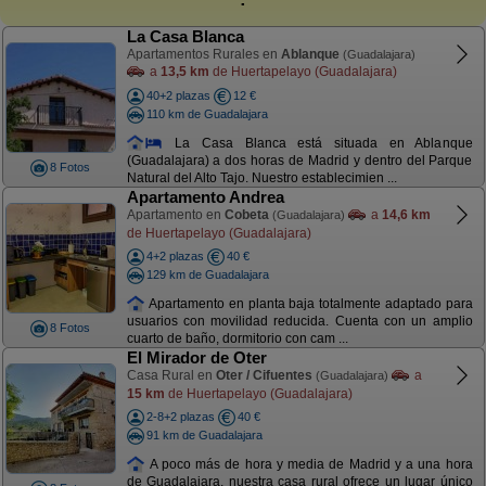
La Casa Blanca
Apartamentos Rurales en
Ablanque
(Guadalajara)
a
13,5 km
de Huertapelayo (Guadalajara)
40+2 plazas
12 €
110 km de Guadalajara
La Casa Blanca está situada en Ablanque
(Guadalajara) a dos horas de Madrid y dentro del Parque
8 Fotos
Natural del Alto Tajo. Nuestro establecimien ...
Apartamento Andrea
Apartamento en
Cobeta
a
14,6 km
(Guadalajara)
de Huertapelayo (Guadalajara)
4+2 plazas
40 €
129 km de Guadalajara
Apartamento en planta baja totalmente adaptado para
usuarios con movilidad reducida. Cuenta con un amplio
8 Fotos
cuarto de baño, dormitorio con cam ...
El Mirador de Oter
Casa Rural en
Oter / Cifuentes
a
(Guadalajara)
15 km
de Huertapelayo (Guadalajara)
2-8+2 plazas
40 €
91 km de Guadalajara
A poco más de hora y media de Madrid y a una hora
de Guadalajara, nuestra casa rural ofrece un lugar único