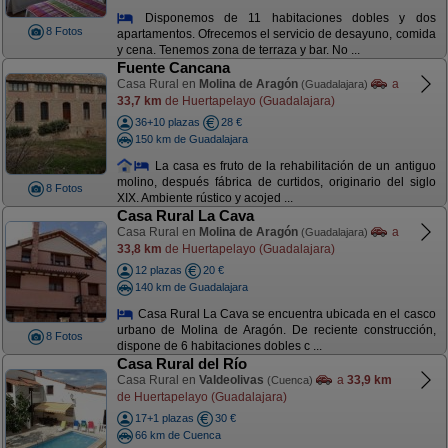
Disponemos de 11 habitaciones dobles y dos
8 Fotos
apartamentos. Ofrecemos el servicio de desayuno, comida
y cena. Tenemos zona de terraza y bar. No ...
Fuente Cancana
Casa Rural en
Molina de Aragón
a
(Guadalajara)
33,7 km
de Huertapelayo (Guadalajara)
36+10 plazas
28 €
150 km de Guadalajara
La casa es fruto de la rehabilitación de un antiguo
molino, después fábrica de curtidos, originario del siglo
8 Fotos
XIX. Ambiente rústico y acojed ...
Casa Rural La Cava
Casa Rural en
Molina de Aragón
a
(Guadalajara)
33,8 km
de Huertapelayo (Guadalajara)
12 plazas
20 €
140 km de Guadalajara
Casa Rural La Cava se encuentra ubicada en el casco
urbano de Molina de Aragón. De reciente construcción,
8 Fotos
dispone de 6 habitaciones dobles c ...
Casa Rural del Río
Casa Rural en
Valdeolivas
a
33,9 km
(Cuenca)
de Huertapelayo (Guadalajara)
17+1 plazas
30 €
66 km de Cuenca