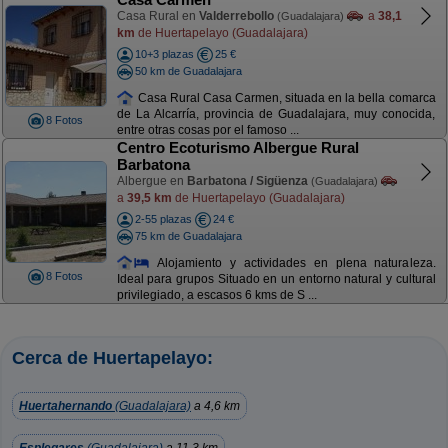
Casa Rural en
Valderrebollo
a
38,1
(Guadalajara)
km
de Huertapelayo (Guadalajara)
10+3 plazas
25 €
50 km de Guadalajara
Casa Rural Casa Carmen, situada en la bella comarca
de La Alcarría, provincia de Guadalajara, muy conocida,
8 Fotos
entre otras cosas por el famoso ...
Centro Ecoturismo Albergue Rural
Barbatona
Albergue en
Barbatona / Sigüenza
(Guadalajara)
a
39,5 km
de Huertapelayo (Guadalajara)
2-55 plazas
24 €
75 km de Guadalajara
Alojamiento y actividades en plena naturaleza.
8 Fotos
Ideal para grupos Situado en un entorno natural y cultural
privilegiado, a escasos 6 kms de S ...
Cerca de Huertapelayo:
Huertahernando
(Guadalajara)
a 4,6 km