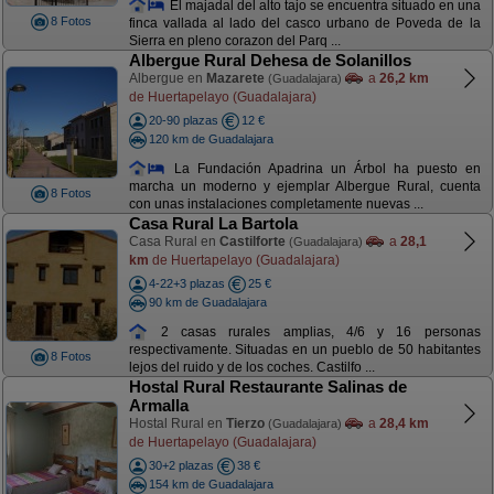
El majadal del alto tajo se encuentra situado en una
8 Fotos
finca vallada al lado del casco urbano de Poveda de la
Sierra en pleno corazon del Parq ...
Albergue Rural Dehesa de Solanillos
Albergue en
Mazarete
a
26,2 km
(Guadalajara)
de Huertapelayo (Guadalajara)
20-90 plazas
12 €
120 km de Guadalajara
La Fundación Apadrina un Árbol ha puesto en
marcha un moderno y ejemplar Albergue Rural, cuenta
8 Fotos
con unas instalaciones completamente nuevas ...
Casa Rural La Bartola
Casa Rural en
Castilforte
a
28,1
(Guadalajara)
km
de Huertapelayo (Guadalajara)
4-22+3 plazas
25 €
90 km de Guadalajara
2 casas rurales amplias, 4/6 y 16 personas
respectivamente. Situadas en un pueblo de 50 habitantes
8 Fotos
lejos del ruido y de los coches. Castilfo ...
Hostal Rural Restaurante Salinas de
Armalla
Hostal Rural en
Tierzo
a
28,4 km
(Guadalajara)
de Huertapelayo (Guadalajara)
30+2 plazas
38 €
154 km de Guadalajara