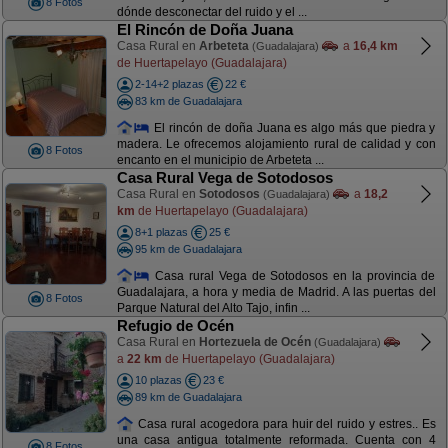
8 Fotos
dónde desconectar del ruido y el ...
El Rincón de Doña Juana
Casa Rural en
Arbeteta
a
16,4 km
(Guadalajara)
de Huertapelayo (Guadalajara)
2-14+2 plazas
22 €
83 km de Guadalajara
El rincón de doña Juana es algo más que piedra y
madera. Le ofrecemos alojamiento rural de calidad y con
8 Fotos
encanto en el municipio de Arbeteta ...
Casa Rural Vega de Sotodosos
Casa Rural en
Sotodosos
a
18,2
(Guadalajara)
km
de Huertapelayo (Guadalajara)
8+1 plazas
25 €
95 km de Guadalajara
Casa rural Vega de Sotodosos en la provincia de
Guadalajara, a hora y media de Madrid. A las puertas del
8 Fotos
Parque Natural del Alto Tajo, infin ...
Refugio de Océn
Casa Rural en
Hortezuela de Océn
(Guadalajara)
a
22 km
de Huertapelayo (Guadalajara)
10 plazas
23 €
89 km de Guadalajara
Casa rural acogedora para huir del ruido y estres.. Es
una casa antigua totalmente reformada. Cuenta con 4
8 Fotos