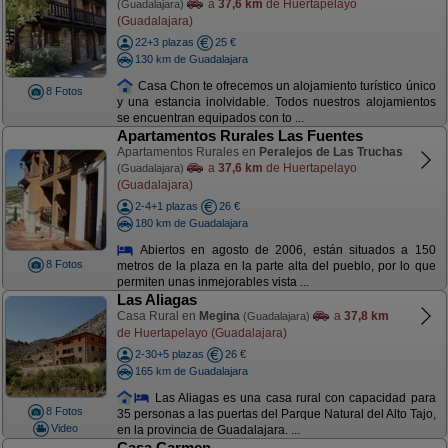
a
37,6 km
de Huertapelayo
(Guadalajara)
(Guadalajara)
22+3 plazas
25 €
130 km de Guadalajara
Casa Chon te ofrecemos un alojamiento turístico único
8 Fotos
y una estancia inolvidable. Todos nuestros alojamientos
se encuentran equipados con to ...
Apartamentos Rurales Las Fuentes
Apartamentos Rurales en
Peralejos de Las Truchas
a
37,6 km
de Huertapelayo
(Guadalajara)
(Guadalajara)
2-4+1 plazas
26 €
180 km de Guadalajara
Abiertos en agosto de 2006, están situados a 150
8 Fotos
metros de la plaza en la parte alta del pueblo, por lo que
permiten unas inmejorables vista ...
Las Aliagas
Casa Rural en
Megina
a
37,8 km
(Guadalajara)
de Huertapelayo (Guadalajara)
2-30+5 plazas
26 €
165 km de Guadalajara
Las Aliagas es una casa rural con capacidad para
8 Fotos
35 personas a las puertas del Parque Natural del Alto Tajo,
Video
en la provincia de Guadalajara. ...
Casa Carmen