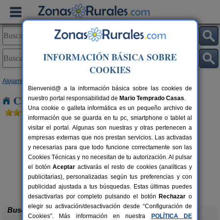
INFORMACIÓN BÁSICA SOBRE
COOKIES
Alojamientos
>
Castilla-La Mancha
>
Guadalajara
> Huertapelayo
Bienvenid@ a la información básica sobre las cookies de
Casas Rurales cerca de Huertapelayo
nuestro portal responsabilidad de
Mario Temprado Casas
.
Una cookie o galleta informática es un pequeño archivo de
información que se guarda en tu pc, smartphone o tablet al
visitar el portal. Algunas son nuestras y otras pertenecen a
empresas externas que nos prestan servicios. Las activadas
y necesarias para que todo funcione correctamente son las
Cookies Técnicas y no necesitan de tu autorización. Al pulsar
el botón
Aceptar
activarás el resto de cookies (analíticas y
publicitarias), personalizadas según tus preferencias y con
Casa Rural La Corneja
rs.
2-8 pers.
 €
27 €
publicidad ajustada a tus búsquedas. Estas últimas puedes
Huérmeces Del Cerro (Guadalajara)
desde
desactivarlas por completo pulsando el botón
Rechazar
o
elegir su activación/desactivación desde “Configuración de
Buscar
Cookies”. Más información en nuestra
POLÍTICA DE