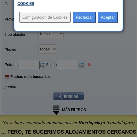
COOKIES
.
Comunidades:
Provincias/Islas:
Tipo alquiler:
Plazas:
X
Entrada:
Salida:
Fechas más buscadas
pueblo:
MÁS FILTROS
No se han encontrado alojamientos en
Huertapelayo
(Guadalajara)
... PERO, TE SUGERIMOS ALOJAMIENTOS CERCANOS
: