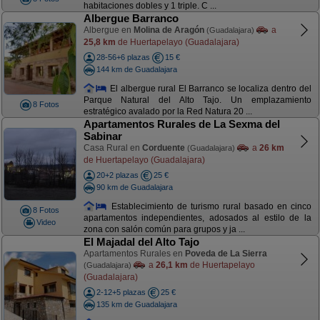
habitaciones dobles y 1 triple. C ...
Albergue Barranco
Albergue en
Molina de Aragón
a
(Guadalajara)
25,8 km
de Huertapelayo (Guadalajara)
28-56+6 plazas
15 €
144 km de Guadalajara
El albergue rural El Barranco se localiza dentro del
Parque Natural del Alto Tajo. Un emplazamiento
8 Fotos
estratégico avalado por la Red Natura 20 ...
Apartamentos Rurales de La Sexma del
Sabinar
Casa Rural en
Corduente
a
26 km
(Guadalajara)
de Huertapelayo (Guadalajara)
20+2 plazas
25 €
90 km de Guadalajara
Establecimiento de turismo rural basado en cinco
8 Fotos
apartamentos independientes, adosados al estilo de la
Video
zona con salón común para grupos y ja ...
El Majadal del Alto Tajo
Apartamentos Rurales en
Poveda de La Sierra
a
26,1 km
de Huertapelayo
(Guadalajara)
(Guadalajara)
2-12+5 plazas
25 €
135 km de Guadalajara