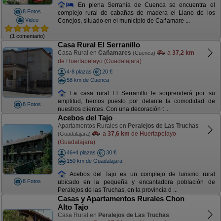
En plena Serranía de Cuenca se encuentra el
8 Fotos
complejo rural de cabañas de madera el Llano de los
Video
Conejos, situado en el municipio de Cañamare ...
(1 comentario)
Casa Rural El Serranillo
Casa Rural en
Cañamares
a
37,2 km
(Cuenca)
de Huertapelayo (Guadalajara)
4-8 plazas
20 €
58 km de Cuenca
La casa rural El Serranillo le sorprenderá por su
amplitud, hemos puesto por delante la comodidad de
8 Fotos
nuestros clientes. Con una decoración t ...
Acebos del Tajo
Apartamentos Rurales en
Peralejos de Las Truchas
a
37,6 km
de Huertapelayo
(Guadalajara)
(Guadalajara)
46+4 plazas
30 €
150 km de Guadalajara
Acebos del Tajo es un complejo de turismo rural
8 Fotos
ubicado en la pequeña y encantadora población de
Peralejos de las Truchas, en la provincia d ...
Casas y Apartamentos Rurales Chon
Alto Tajo
Casa Rural en
Peralejos de Las Truchas