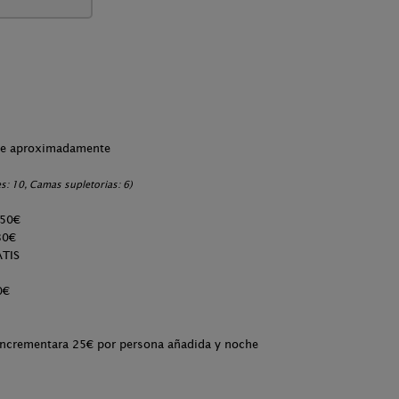
che aproximadamente
s: 10, Camas supletorias: 6)
e 50€
al 30€
TIS
0€
é incrementara 25€ por persona añadida y noche