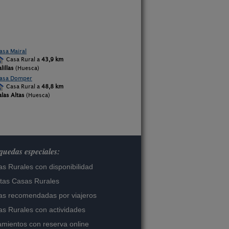
asa Mairal
Casa Rural a
43,9 km
lillas
(Huesca)
asa Domper
Casa Rural a
48,8 km
alas Altas
(Huesca)
uedas especiales:
s Rurales con disponibilidad
tas Casas Rurales
s recomendadas por viajeros
s Rurales con actividades
amientos con reserva online