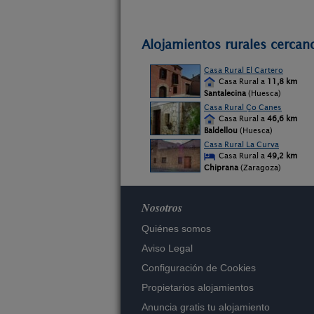
Alojamientos rurales cercan
Casa Rural El Cartero
Casa Rural a
11,8 km
Santalecina
(Huesca)
Casa Rural Ço Canes
Casa Rural a
46,6 km
Baldellou
(Huesca)
Casa Rural La Curva
Casa Rural a
49,2 km
Chiprana
(Zaragoza)
Nosotros
Quiénes somos
Aviso Legal
Configuración de Cookies
Propietarios alojamientos
Anuncia gratis tu alojamiento