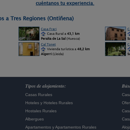
cuéntanos tu experiencia.
os a Tres Regiones (Ontiñena)
Casa Frari
C
Casa Rural a
43,1 km
Peralta de La Sal
(Huesca)
Sa
Cal Tonet
C
Vivienda turística a
48,2 km
Algerri
(Lleida)
S
Tipos de alojamiento:
Búsq
Casas Rurales
Casa
Hoteles
y
Hoteles Rurales
Ofer
Hostales Rurales
Casa
Albergues
Casa
Apartamentos
y
Apartamentos Rurales
Aloj