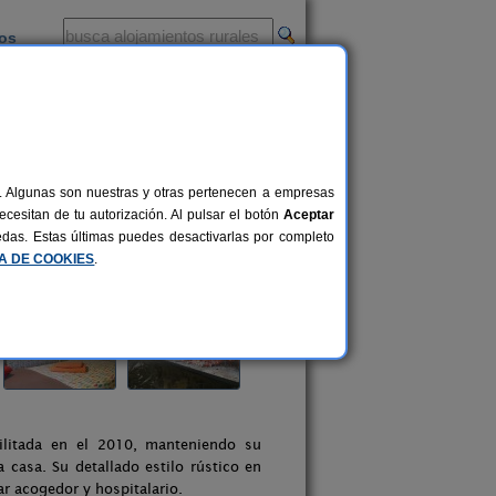
ios
-
al. Algunas son nuestras y otras pertenecen a empresas
cesitan de tu autorización. Al pulsar el botón
Aceptar
uedas. Estas últimas puedes desactivarlas por completo
CA DE COOKIES
.
itada en el 2010, manteniendo su
 casa. Su detallado estilo rústico en
ar acogedor y hospitalario.