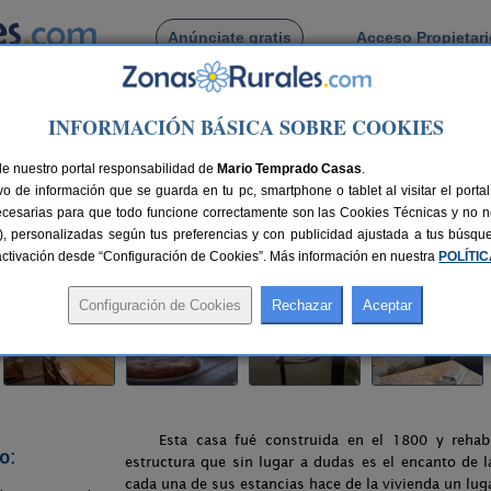
Anúnciate gratis
Acceso Propietar
Busca por pueblo
INFORMACIÓN BÁSICA SOBRE COOKIES
> Tres Regiones
de nuestro portal responsabilidad de
Mario Temprado Casas
.
o de información que se guarda en tu pc, smartphone o tablet al visitar el port
ecesarias para que todo funcione correctamente son las Cookies Técnicas y no ne
rias), personalizadas según tus preferencias y con publicidad ajustada a tus búsq
75 km de Huesca
Compartir:
sactivación desde “Configuración de Cookies”. Más información en nuestra
POLÍTI
Esta casa fué construida en el 1800 y rehabil
o:
estructura que sin lugar a dudas es el encanto de la
cada una de sus estancias hace de la vivienda un lug