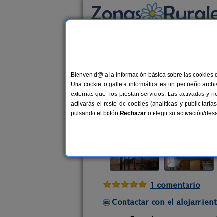
Busca por alojamiento
Alojamientos
>
Aragón
>
Huesca
>
Ontiñena
Bienvenid@ a la información básica sobre las cookies 
Tres Regiones
Una cookie o galleta informática es un pequeño archiv
Casa Rural en Ontiñena (Huesca)
externas que nos prestan servicios. Las activadas y n
activarás el resto de cookies (analíticas y publicita
Alquiler completo
12+6 plazas
pulsando el botón
Rechazar
o elegir su activación/de
1 comentario
Contactar con el alojamient