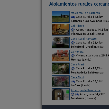
Alojamientos rurales cercano
Masia Moli de Tartareu
Casa Rural a
11,8 km
Tartareu / Les Avellanes
(Llei
Cal Ribero
Apart. Rurales a
14,2 km
Vilanova de La Sal
(Lleida)
Casa Rural Namasté
Casa Rural a
22,4 km
Bellcaire d´Urgell
(Lleida)
La Neneta
Vivienda turística a
26,8 
Montgai
(Lleida)
Casa Frari
Casa Rural a
28,7 km
Peralta de La Sal
(Huesca)
Casa Blasi
Casa Rural a
32,3 km
La Clua
(Lleida)
Albergue de Benabarre
Albergue a
34,7 km
Benabarre
(Huesca)