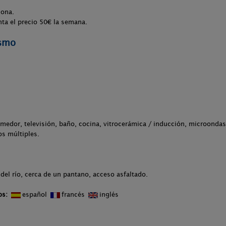
sona.
nta el precio 50€ la semana.
ismo
medor, televisión, baño, cocina, vitrocerámica / inducción, microondas,
os múltiples.
del río, cerca de un pantano, acceso asfaltado.
os:
español
francés
inglés