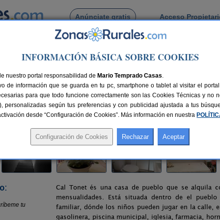
Anúnciate gratis
Acceso Propietar
Busca por pueblo
INFORMACIÓN BÁSICA SOBRE COOKIES
Cal Tonet
de nuestro portal responsabilidad de
Mario Temprado Casas
.
o de información que se guarda en tu pc, smartphone o tablet al visitar el port
)
ecesarias para que todo funcione correctamente son las Cookies Técnicas y no ne
rias), personalizadas según tus preferencias y con publicidad ajustada a tus búsq
5 km de Lleida
Compartir:
sactivación desde “Configuración de Cookies”. Más información en nuestra
POLÍTI
o:
Cal Tonet és una casa de pueblo que se alquila c
mensualidades. Está situada dentro de el pueblo 
familiar, dónde los niños pueden jugar en la calle, 
gasolinera, piscina municipal, iglesia, farmacia, horn