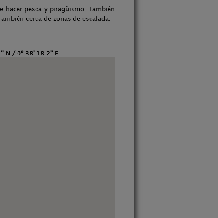
ede hacer pesca y piragüismo. También
. También cerca de zonas de escalada.
' N / 0º 38' 18.2'' E