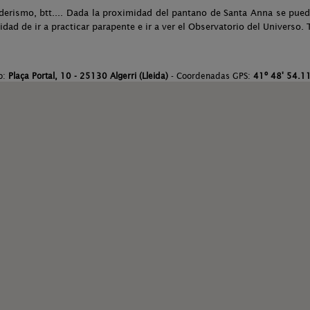
nderismo, btt.... Dada la proximidad del pantano de Santa Anna se pu
idad de ir a practicar parapente e ir a ver el Observatorio del Universo
o:
Plaça Portal, 10 - 25130 Algerri (Lleida)
- Coordenadas GPS:
41º 48' 54.11'