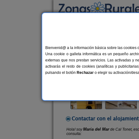
Busca por alojamiento
Alojamientos
>
Cataluña
>
Lleida
>
Algerri
> 
Bienvenid@ a la información básica sobre las cookies 
Cal Tonet
Una cookie o galleta informática es un pequeño archiv
Vivienda turística en Algerri (Lleida
externas que nos prestan servicios. Las activadas y n
activarás el resto de cookies (analíticas y publicita
Alquiler completo
2-5 plazas
2
pulsando el botón
Rechazar
o elegir su activación/de
Contactar con el alojamient