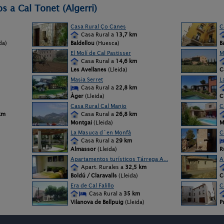
s a Cal Tonet (Algerri)
Casa Rural Ço Canes
C
Casa Rural a
13,7 km
da)
Baldellou
(Huesca)
B
El Molí de Cal Pastisser
M
Casa Rural a
14,6 km
Les Avellanes
(Lleida)
C
Masia Serret
L
Casa Rural a
22,8 km
Àger
(Lleida)
C
Casa Rural Cal Manjo
C
km
Casa Rural a
26,8 km
Montgai
(Lleida)
M
La Masuca d´en Monfà
C
Casa Rural a
29 km
Almassor
(Lleida)
R
Apartamentos turísticos Tárrega A...
A
Apart. Rurales a
32,5 km
Boldú / Claravalls
(Lleida)
C
Era de Cal Falillo
C
Casa Rural a
35 km
Vilanova de Bellpuig
(Lleida)
P