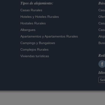
Tipos de alojamiento:
Búsq
Casas Rurales
Casa
Hoteles
y
Hoteles Rurales
Ofer
Hostales Rurales
Casa
Albergues
Casa
Apartamentos
y
Apartamentos Rurales
Aloj
Campings y Bungalows
Busc
Complejos Rurales
Rede
Viviendas turísticas
Idi