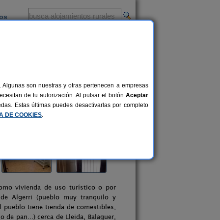
ios
-
al. Algunas son nuestras y otras pertenecen a empresas
cesitan de tu autorización. Al pulsar el botón
Aceptar
uedas. Estas últimas puedes desactivarlas por completo
CA DE COOKIES
.
omo vivienda de uso turístico o por
de Algerri (pueblo muy tranquilo y
el pueblo tiene tienda de comestibles,
o de pan...) cerca de Lleida, Balaguer,