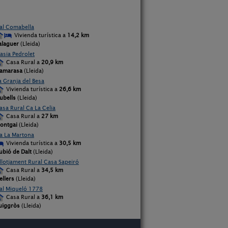
al Comabella
Vivienda turística a
14,2 km
alaguer
(Lleida)
asia Pedrolet
Casa Rural a
20,9 km
amarasa
(Lleida)
a Granja del Besa
Vivienda turística a
26,6 km
ubells
(Lleida)
asa Rural Ca La Celia
Casa Rural a
27 km
ontgai
(Lleida)
a La Martona
Vivienda turística a
30,5 km
ubió de Dalt
(Lleida)
llotjament Rural Casa Sapeiró
Casa Rural a
34,5 km
ellers
(Lleida)
al Miqueló 1778
Casa Rural a
36,1 km
uiggròs
(Lleida)