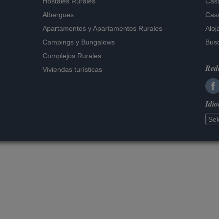
Hostales Rurales
Casa
Albergues
Casa
Apartamentos
y
Apartamentos Rurales
Aloj
Campings y Bungalows
Busc
Complejos Rurales
Rede
Viviendas turísticas
Idi