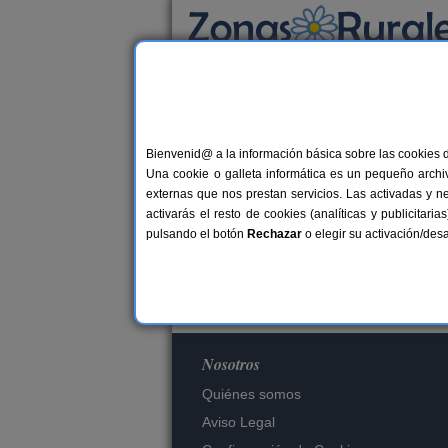
Busca por alojamiento
Alojamientos
Bienvenid@ a la información básica sobre las cookies 
Una cookie o galleta informática es un pequeño archiv
externas que nos prestan servicios. Las activadas y n
Es
activarás el resto de cookies (analíticas y publicita
pulsando el botón
Rechazar
o elegir su activación/de
Nosotros
Quiénes somos
Aviso Legal