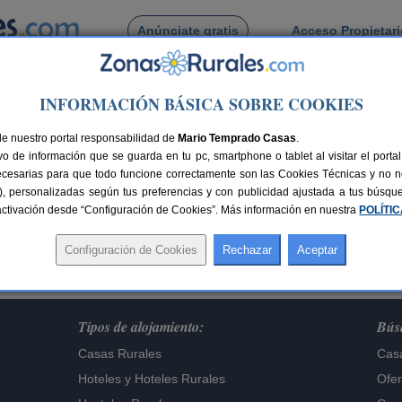
Anúnciate gratis
Acceso Propietar
Busca por pueblo
INFORMACIÓN BÁSICA SOBRE COOKIES
de nuestro portal responsabilidad de
Mario Temprado Casas
.
o de información que se guarda en tu pc, smartphone o tablet al visitar el port
Lo sentimos,
ecesarias para que todo funcione correctamente son las Cookies Técnicas y no ne
te alojamiento ya no figura en nuestra base de dat
rias), personalizadas según tus preferencias y con publicidad ajustada a tus búsq
sactivación desde “Configuración de Cookies”. Más información en nuestra
Buscar otros alojamientos
POLÍTI
Tipos de alojamiento:
Búsq
Casas Rurales
Casa
Hoteles
y
Hoteles Rurales
Ofer