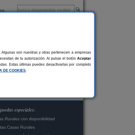
ios
-
al. Algunas son nuestras y otras pertenecen a empresas
cesitan de tu autorización. Al pulsar el botón
Aceptar
os.
uedas. Estas últimas puedes desactivarlas por completo
CA DE COOKIES
.
uedas especiales:
s Rurales con disponibilidad
tas Casas Rurales