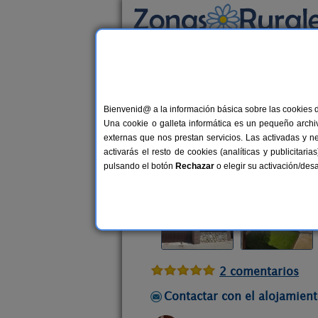
Busca por alojamiento
Alojamientos
>
Madrid
>
Las Herreras
> El C
Bienvenid@ a la información básica sobre las cookies 
El Corralillo
Una cookie o galleta informática es un pequeño archiv
Vivienda turística en Las Herreras
externas que nos prestan servicios. Las activadas y n
activarás el resto de cookies (analíticas y publicita
Alquiler completo
8+1 plazas
pulsando el botón
Rechazar
o elegir su activación/de
2 comentarios
Contactar con el alojamient