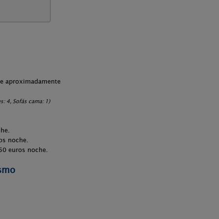
che aproximadamente
: 4, Sofás cama: 1)
che.
os noche.
50 euros noche.
ismo