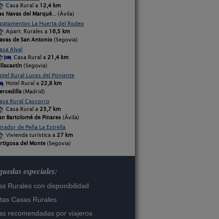
Casa Rural a
12,4 km
as Navas del Marqué
... (Ávila)
patamentos La Huerta del Rodeo
Apart. Rurales a
16,5 km
avas de San Antonio
(Segovia)
asa Alval
Casa Rural a
21,4 km
illacastín
(Segovia)
otel Rural Luces del Poniente
Hotel Rural a
22,8 km
ercedilla
(Madrid)
asa Rural Cascorro
Casa Rural a
23,7 km
an Bartolomé de Pinares
(Ávila)
irador de Peña La Estrella
Vivienda turística a
27 km
rtigosa del Monte
(Segovia)
uedas especiales:
s Rurales con disponibilidad
tas Casas Rurales
s recomendadas por viajeros