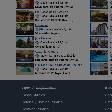
Casa Rural a
11,8 km
Navalperal de Pinares
(Ávila)
L
Las Casas de La Estación
A
Casa Rural a
13,6 km
Robledo de Chavela
(Madrid)
N
La Pavona
C
Casa Rural a
21,3 km
Villacastin
(Segovia)
V
Jaza Paraiso
H
Casa Rural a
22,5 km
Cercedilla
(Madrid)
C
Casa Tío Peguero
C
Vivienda turística a
23,6 km
San Bartolomé de Pinares
(Ávila)
S
El Mirador de La Cuesta del Encinar
M
Casa Rural a
25,9 km
Mediana de Voltoya
(Ávila)
O
Tipos de alojamiento:
Búsq
Casas Rurales
Casa
Hoteles
y
Hoteles Rurales
Ofer
Hostales Rurales
Casa