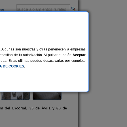
ios
-
al. Algunas son nuestras y otras pertenecen a empresas
cesitan de tu autorización. Al pulsar el botón
Aceptar
uedas. Estas últimas puedes desactivarlas por completo
CA DE COOKIES
.
m del Escorial, 35 de Ávila y 80 de