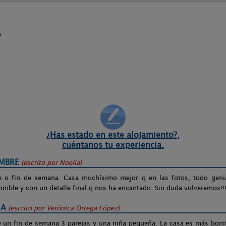
5
¿Has estado en este alojamiento?,
cuéntanos tu experiencia.
EMBRE
(escrito por
Noelia
)
e o fin de semana. Casa muchísimo mejor q en las fotos, todo genia
onible y con un detalle final q nos ha encantado. Sin duda volveremos!!!
GA
(escrito por
Verónica Ortega López
)
e un fin de semana 3 parejas y una niña pequeña. La casa es más boni