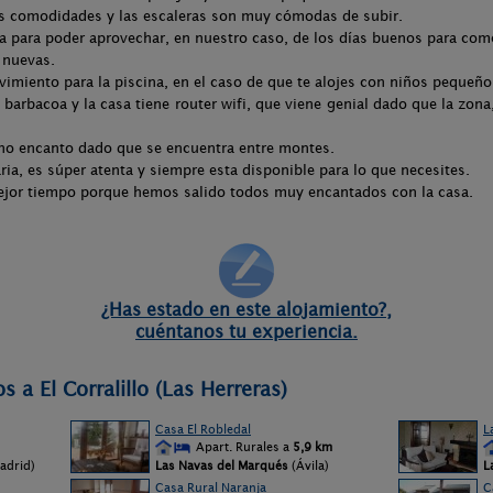
as comodidades y las escaleras son muy cómodas de subir.
a para poder aprovechar, en nuestro caso, de los días buenos para com
 nuevas.
miento para la piscina, en el caso de que te alojes con niños pequeño
a barbacoa y la casa tiene router wifi, que viene genial dado que la zon
ho encanto dado que se encuentra entre montes.
aria, es súper atenta y siempre esta disponible para lo que necesites.
jor tiempo porque hemos salido todos muy encantados con la casa.
¿Has estado en este alojamiento?,
cuéntanos tu experiencia.
 a El Corralillo (Las Herreras)
Casa El Robledal
L
Apart. Rurales a
5,9 km
adrid)
Las Navas del Marqués
(Ávila)
L
Casa Rural Naranja
C