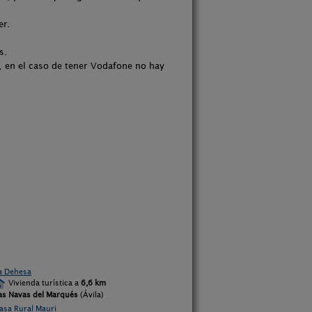
er.
s.
a, en el caso de tener Vodafone no hay
a Dehesa
Vivienda turística a
6,6 km
as Navas del Marqués
(Ávila)
asa Rural Mauri