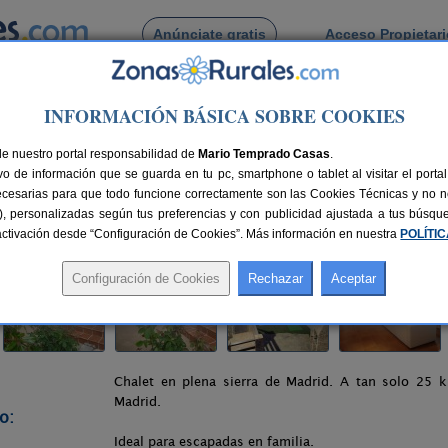
Anúnciate gratis
Acceso Propietar
Busca por pueblo
INFORMACIÓN BÁSICA SOBRE COOKIES
orralillo
de nuestro portal responsabilidad de
Mario Temprado Casas
.
o de información que se guarda en tu pc, smartphone o tablet al visitar el port
 (Madrid)
ecesarias para que todo funcione correctamente son las Cookies Técnicas y no ne
rias), personalizadas según tus preferencias y con publicidad ajustada a tus búsq
73 km de Madrid
Compartir:
sactivación desde “Configuración de Cookies”. Más información en nuestra
POLÍTI
Chalet en plena sierra de Madrid. A tan solo 25 k
Madrid.
o:
Ideal para escapadas en familia.