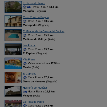
El Porton de Javier
Hostal Rural a
13,4 km
Marugán
(Segovia)
Casa Rural La Fragua
Casa Rural a
13,5 km
Muñopedro
(Segovia)
El Mirador de La Cuesta del Encinar
Casa Rural a
15,1 km
Mediana de Voltoya
(Ávila)
Los Potros
Casa Rural a
15,7 km
El Espinar
(Segovia)
Villa Prana
Vivienda turística a
17,5 km
Maello
(Ávila)
El Capricho
Casa Rural a
17,9 km
Otero de Herreros
(Segovia)
Hostería del Mudéjar
Hostal Rural a
19,1 km
Velayos
(Ávila)
La Rosa de Pedro
Casa Rural a
19,4 km