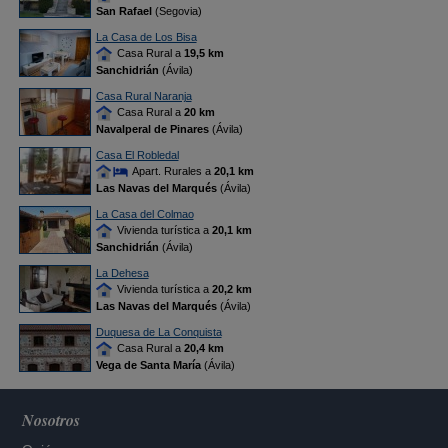
San Rafael
(Segovia)
La Casa de Los Bisa
Casa Rural a
19,5 km
Sanchidrián
(Ávila)
Casa Rural Naranja
Casa Rural a
20 km
Navalperal de Pinares
(Ávila)
Casa El Robledal
Apart. Rurales a
20,1 km
Las Navas del Marqués
(Ávila)
La Casa del Colmao
Vivienda turística a
20,1 km
Sanchidrián
(Ávila)
La Dehesa
Vivienda turística a
20,2 km
Las Navas del Marqués
(Ávila)
Duquesa de La Conquista
Casa Rural a
20,4 km
Vega de Santa María
(Ávila)
Nosotros