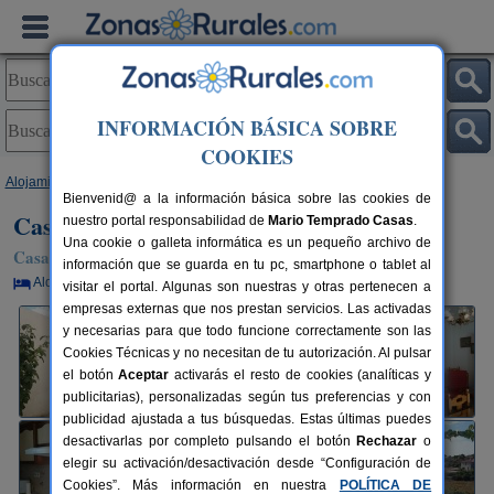
INFORMACIÓN BÁSICA SOBRE
COOKIES
Alojamientos
>
Castilla y León
>
Segovia
>
Villacastín
> Casa Estacio
Bienvenid@ a la información básica sobre las cookies de
Casa Estacio
nuestro portal responsabilidad de
Mario Temprado Casas
.
Una cookie o galleta informática es un pequeño archivo de
Casa Rural en Villacastín (Segovia)
información que se guarda en tu pc, smartphone o tablet al
Alquiler por habitaciones
8+2 plazas
38 km de Segovia
visitar el portal. Algunas son nuestras y otras pertenecen a
empresas externas que nos prestan servicios. Las activadas
y necesarias para que todo funcione correctamente son las
Cookies Técnicas y no necesitan de tu autorización. Al pulsar
el botón
Aceptar
activarás el resto de cookies (analíticas y
publicitarias), personalizadas según tus preferencias y con
publicidad ajustada a tus búsquedas. Estas últimas puedes
desactivarlas por completo pulsando el botón
Rechazar
o
elegir su activación/desactivación desde “Configuración de
Cookies”. Más información en nuestra
POLÍTICA DE