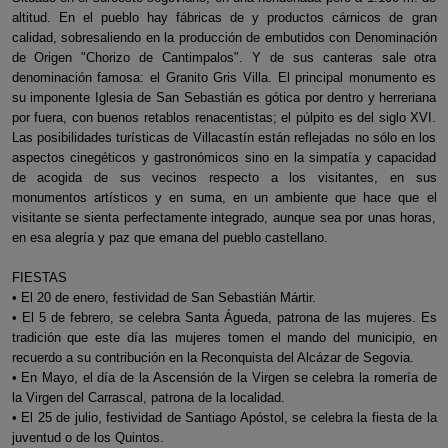
altitud. En el pueblo hay fábricas de y productos cárnicos de gran
calidad, sobresaliendo en la producción de embutidos con Denominación
de Origen "Chorizo de Cantimpalos". Y de sus canteras sale otra
denominación famosa: el Granito Gris Villa. El principal monumento es
su imponente Iglesia de San Sebastián es gótica por dentro y herreriana
por fuera, con buenos retablos renacentistas; el púlpito es del siglo XVI.
Las posibilidades turísticas de Villacastín están reflejadas no sólo en los
aspectos cinegéticos y gastronómicos sino en la simpatía y capacidad
de acogida de sus vecinos respecto a los visitantes, en sus
monumentos artísticos y en suma, en un ambiente que hace que el
visitante se sienta perfectamente integrado, aunque sea por unas horas,
en esa alegría y paz que emana del pueblo castellano.
FIESTAS
• El 20 de enero, festividad de San Sebastián Mártir.
• El 5 de febrero, se celebra Santa Águeda, patrona de las mujeres. Es
tradición que este día las mujeres tomen el mando del municipio, en
recuerdo a su contribución en la Reconquista del Alcázar de Segovia.
• En Mayo, el día de la Ascensión de la Virgen se celebra la romería de
la Virgen del Carrascal, patrona de la localidad.
• El 25 de julio, festividad de Santiago Apóstol, se celebra la fiesta de la
juventud o de los Quintos.