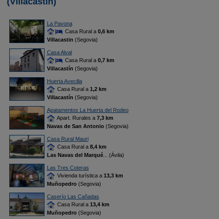
(Villacastín)
La Pavona
Casa Rural a
0,6 km
Villacastin
(Segovia)
Casa Alval
Casa Rural a
0,7 km
Villacastín
(Segovia)
Huerta Avecilla
Casa Rural a
1,2 km
Villacastín
(Segovia)
Apatamentos La Huerta del Rodeo
Apart. Rurales a
7,3 km
Navas de San Antonio
(Segovia)
Casa Rural Mauri
Casa Rural a
8,4 km
Las Navas del Marqué
... (Ávila)
Las Tres Coteras
Vivienda turística a
13,3 km
Muñopedro
(Segovia)
Caserío Las Cañadas
Casa Rural a
13,4 km
Muñopedro
(Segovia)