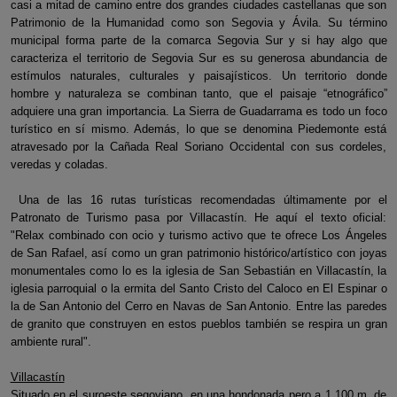
casi a mitad de camino entre dos grandes ciudades castellanas que son
Patrimonio de la Humanidad como son Segovia y Ávila. Su término
municipal forma parte de la comarca Segovia Sur y si hay algo que
caracteriza el territorio de Segovia Sur es su generosa abundancia de
estímulos naturales, culturales y paisajísticos. Un territorio donde
hombre y naturaleza se combinan tanto, que el paisaje “etnográfico”
adquiere una gran importancia. La Sierra de Guadarrama es todo un foco
turístico en sí mismo. Además, lo que se denomina Piedemonte está
atravesado por la Cañada Real Soriano Occidental con sus cordeles,
veredas y coladas.
Una de las 16 rutas turísticas recomendadas últimamente por el
Patronato de Turismo pasa por Villacastín. He aquí el texto oficial:
"Relax combinado con ocio y turismo activo que te ofrece Los Ángeles
de San Rafael, así como un gran patrimonio histórico/artístico con joyas
monumentales como lo es la iglesia de San Sebastián en Villacastín, la
iglesia parroquial o la ermita del Santo Cristo del Caloco en El Espinar o
la de San Antonio del Cerro en Navas de San Antonio. Entre las paredes
de granito que construyen en estos pueblos también se respira un gran
ambiente rural".
Villacastín
Situado en el suroeste segoviano, en una hondonada pero a 1.100 m. de