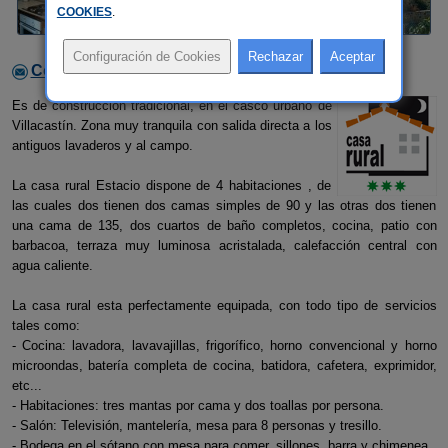
COOKIES
.
Contactar con el alojamiento
Es de construcción tradicional, en el casco urbano de
Villacastín. Zona muy tranquila con salida directa a los
antiguos lavaderos y al campo.
La casa rural Estacio dispone de 4 habitaciones , de
las cuales dos tienen dos camas simples de 90 y las otras dos tienen
una cama de 135, dos cuartos de baño completos, cocina, patio con
barbacoa, terraza muy luminosa acristalada, calefacción central con
agua caliente.
La casa rural esta perfectamente equipada, con todo tipo de servicios
tales como:
- Cocina: lavadora, lavavajillas, frigorífico, horno convencional y horno
microondas, batería completa de cocina, batidora, cafetera, exprimidor,
etc...
- Habitaciones: tres mantas por cama y dos toallas por persona.
- Salón: Televisión, mantelería, mesa para 8 personas y tresillo.
- Bodega en el sótano con mesa para comer, sillones, barra y chimenea.