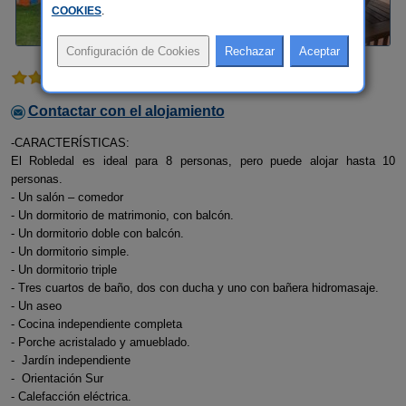
COOKIES
.
3 comentarios
Contactar con el alojamiento
-CARACTERÍSTICAS:
El Robledal es ideal para 8 personas, pero puede alojar hasta 10
personas.
- Un salón – comedor
- Un dormitorio de matrimonio, con balcón.
- Un dormitorio doble con balcón.
- Un dormitorio simple.
- Un dormitorio triple
- Tres cuartos de baño, dos con ducha y uno con bañera hidromasaje.
- Un aseo
- Cocina independiente completa
- Porche acristalado y amueblado.
- Jardín independiente
- Orientación Sur
- Calefacción eléctrica.