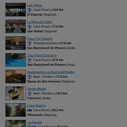
Los Potros
Casa Rural a
14,9 km
El Espinar
(Segovia)
La Rosa de Pedro
Casa Rural a
17,5 km
San Rafael
(Segovia)
Casa Tío Peguero
Vivienda turística a
17,6 km
San Bartolomé de Pinares
(Ávila)
Casa Rural Cascorro
Casa Rural a
17,8 km
San Bartolomé de Pinares
(Ávila)
Apatamentos La Huerta del Rodeo
Apart. Rurales a
17,9 km
Navas de San Antonio
(Segovia)
Abuela Benita
Apart. Rurales a
19,3 km
Cebreros
(Ávila)
Casa Estacio
Casa Rural a
20,1 km
Villacastín
(Segovia)
La Pavona
Casa Rural a
20,7 km