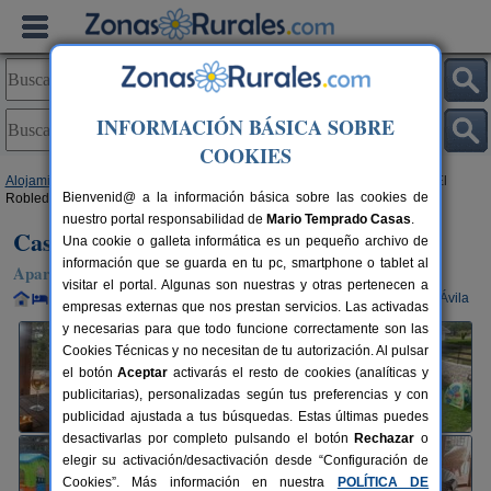
INFORMACIÓN BÁSICA SOBRE
COOKIES
Alojamientos
>
Castilla y León
>
Ávila
>
Las Navas del Marqués
> Casa El
Bienvenid@ a la información básica sobre las cookies de
Robledal
nuestro portal responsabilidad de
Mario Temprado Casas
.
Casa El Robledal
Una cookie o galleta informática es un pequeño archivo de
información que se guarda en tu pc, smartphone o tablet al
Apartamentos Rurales en Las Navas del Marqués (Ávila)
visitar el portal. Algunas son nuestras y otras pertenecen a
Alquiler completo y por habitaciones
8+2 plazas
35 km de Ávila
empresas externas que nos prestan servicios. Las activadas
y necesarias para que todo funcione correctamente son las
Cookies Técnicas y no necesitan de tu autorización. Al pulsar
el botón
Aceptar
activarás el resto de cookies (analíticas y
publicitarias), personalizadas según tus preferencias y con
publicidad ajustada a tus búsquedas. Estas últimas puedes
desactivarlas por completo pulsando el botón
Rechazar
o
elegir su activación/desactivación desde “Configuración de
Cookies”. Más información en nuestra
POLÍTICA DE