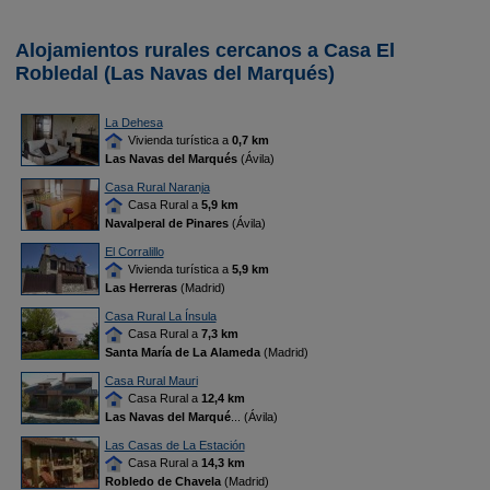
Alojamientos rurales cercanos a Casa El
Robledal (Las Navas del Marqués)
La Dehesa
Vivienda turística a
0,7 km
Las Navas del Marqués
(Ávila)
Casa Rural Naranja
Casa Rural a
5,9 km
Navalperal de Pinares
(Ávila)
El Corralillo
Vivienda turística a
5,9 km
Las Herreras
(Madrid)
Casa Rural La Ínsula
Casa Rural a
7,3 km
Santa María de La Alameda
(Madrid)
Casa Rural Mauri
Casa Rural a
12,4 km
Las Navas del Marqué
... (Ávila)
Las Casas de La Estación
Casa Rural a
14,3 km
Robledo de Chavela
(Madrid)