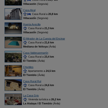
Villacastin
(Segovia)
Casa Alval
Casa Rural a
20,8 km
Villacastín
(Segovia)
Huerta Avecilla
Casa Rural a
21,3 km
Villacastín
(Segovia)
El Mirador de La Cuesta del Encinar
Casa Rural a
21,6 km
Mediana de Voltoya
(Ávila)
Casa Valdesanmartín
Casa Rural a
23,4 km
El Tiemblo
(Ávila)
Chivitiles
Apartamento a
24,5 km
El Tiemblo
(Ávila)
Casa Rural Rut
Casa Rural a
24,6 km
El Tiemblo
(Ávila)
La Casa Gris
Vivienda turística a
26,2 km
La Atalaya / El Tiemblo
(Ávila)