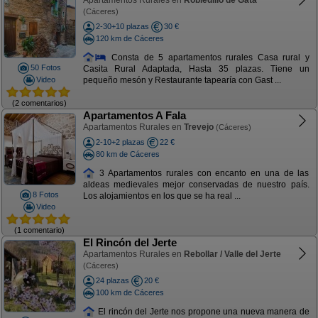
Apartamentos Rurales en
Robledillo de Gata
(Cáceres)
2-30+10 plazas
30 €
120 km de Cáceres
Consta de 5 apartamentos rurales Casa rural y
50 Fotos
Casita Rural Adaptada, Hasta 35 plazas. Tiene un
Video
pequeño mesón y Restaurante tapearía con Gast ...
(2 comentarios)
Apartamentos A Fala
Apartamentos Rurales en
Trevejo
(Cáceres)
2-10+2 plazas
22 €
80 km de Cáceres
3 Apartamentos rurales con encanto en una de las
aldeas medievales mejor conservadas de nuestro país.
8 Fotos
Los alojamientos en los que se ha real ...
Video
(1 comentario)
El Rincón del Jerte
Apartamentos Rurales en
Rebollar / Valle del Jerte
(Cáceres)
24 plazas
20 €
100 km de Cáceres
El rincón del Jerte nos propone una nueva manera de