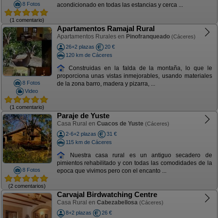
8 Fotos
acondicionado en todas las estancias y cerca ...
(1 comentario)
Apartamentos Ramajal Rural
Apartamentos Rurales en
Pinofranqueado
(Cáceres)
26+2 plazas
20 €
120 km de Cáceres
Construidas en la falda de la montaña, lo que le
proporciona unas vistas inmejorables, usando materiales
8 Fotos
de la zona barro, madera y pizarra, ...
Video
(1 comentario)
Paraje de Yuste
Casa Rural en
Cuacos de Yuste
(Cáceres)
2-6+2 plazas
31 €
115 km de Cáceres
Nuestra casa rural es un antiguo secadero de
pimientos rehabilitado y con todas las comodidades de la
8 Fotos
epoca que vivimos pero con el encanto ...
(2 comentarios)
Carvajal Birdwatching Centre
Casa Rural en
Cabezabellosa
(Cáceres)
8+2 plazas
26 €