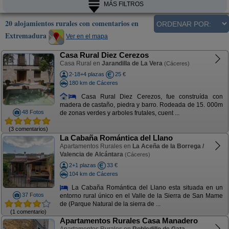
MÁS FILTROS
20 alojamientos rurales con comentarios en
Extremadura
Ver en el mapa
Casa Rural Diez Cerezos
Casa Rural en
Jarandilla de La Vera
(Cáceres)
2-18+4 plazas
25 €
180 km de Cáceres
Casa Rural Diez Cerezos, fue construída con
madera de castaño, piedra y barro. Rodeada de 15. 000m
48 Fotos
de zonas verdes y arboles frutales, cuent ...
(3 comentarios)
La Cabaña Romántica del Llano
Apartamentos Rurales en
La Aceña de la Borrega /
Valencia de Alcántara
(Cáceres)
2+1 plazas
33 €
104 km de Cáceres
La Cabaña Romántica del Llano esta situada en un
37 Fotos
entorno rural único en el Valle de la Sierra de San Mame
de (Parque Natural de la sierra de ...
(1 comentario)
Apartamentos Rurales Casa Manadero