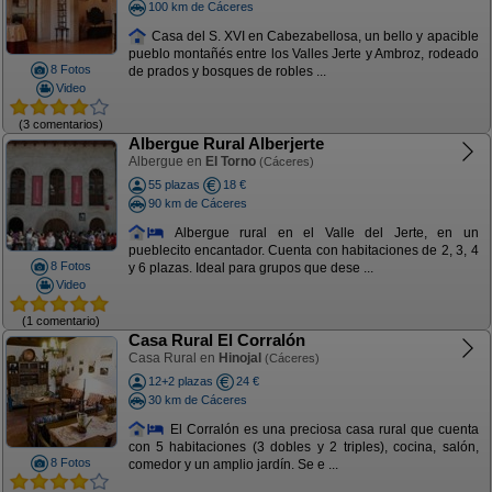
100 km de Cáceres
Casa del S. XVI en Cabezabellosa, un bello y apacible
pueblo montañés entre los Valles Jerte y Ambroz, rodeado
8 Fotos
de prados y bosques de robles ...
Video
(3 comentarios)
Albergue Rural Alberjerte
Albergue en
El Torno
(Cáceres)
55 plazas
18 €
90 km de Cáceres
Albergue rural en el Valle del Jerte, en un
pueblecito encantador. Cuenta con habitaciones de 2, 3, 4
8 Fotos
y 6 plazas. Ideal para grupos que dese ...
Video
(1 comentario)
Casa Rural El Corralón
Casa Rural en
Hinojal
(Cáceres)
12+2 plazas
24 €
30 km de Cáceres
El Corralón es una preciosa casa rural que cuenta
con 5 habitaciones (3 dobles y 2 triples), cocina, salón,
8 Fotos
comedor y un amplio jardín. Se e ...