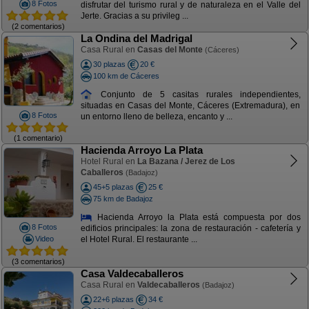
8 Fotos
disfrutar del turismo rural y de naturaleza en el Valle del
Jerte. Gracias a su privileg ...
(2 comentarios)
La Ondina del Madrigal
Casa Rural en
Casas del Monte
(Cáceres)
30 plazas
20 €
100 km de Cáceres
Conjunto de 5 casitas rurales independientes,
situadas en Casas del Monte, Cáceres (Extremadura), en
8 Fotos
un entorno lleno de belleza, encanto y ...
(1 comentario)
Hacienda Arroyo La Plata
Hotel Rural en
La Bazana / Jerez de Los
Caballeros
(Badajoz)
45+5 plazas
25 €
75 km de Badajoz
Hacienda Arroyo la Plata está compuesta por dos
8 Fotos
edificios principales: la zona de restauración - cafetería y
Video
el Hotel Rural. El restaurante ...
(3 comentarios)
Casa Valdecaballeros
Casa Rural en
Valdecaballeros
(Badajoz)
22+6 plazas
34 €