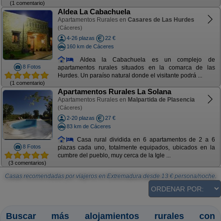
(1 comentario)
Aldea La Cabachuela
Apartamentos Rurales en
Casares de Las Hurdes
(Cáceres)
4-26 plazas
22 €
160 km de Cáceres
Aldea la Cabachuela es un complejo de
8 Fotos
apartamentos rurales situados en la comarca de las
Hurdes. Un paraíso natural donde el visitante podrá ...
(1 comentario)
Apartamentos Rurales La Solana
Apartamentos Rurales en
Malpartida de Plasencia
(Cáceres)
2-20 plazas
27 €
83 km de Cáceres
Casa rural dividida en 6 apartamentos de 2 a 6
8 Fotos
plazas cada uno, totalmente equipados, ubicados en la
cumbre del pueblo, muy cerca de la Igle ...
(3 comentarios)
Casas recomendadas por viajeros en Extremadura
desde
13
€ persona/noche.
Buscar más alojamientos rurales con