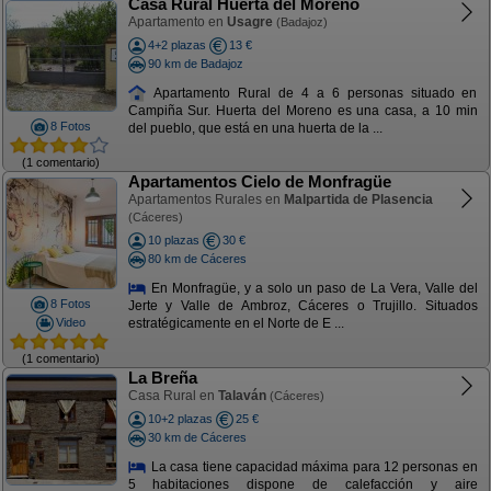
Casa Rural Huerta del Moreno
Apartamento en
Usagre
(Badajoz)
4+2 plazas
13 €
90 km de Badajoz
Apartamento Rural de 4 a 6 personas situado en
Campiña Sur. Huerta del Moreno es una casa, a 10 min
8 Fotos
del pueblo, que está en una huerta de la ...
(1 comentario)
Apartamentos Cielo de Monfragüe
Apartamentos Rurales en
Malpartida de Plasencia
(Cáceres)
10 plazas
30 €
80 km de Cáceres
En Monfragüe, y a solo un paso de La Vera, Valle del
8 Fotos
Jerte y Valle de Ambroz, Cáceres o Trujillo. Situados
Video
estratégicamente en el Norte de E ...
(1 comentario)
La Breña
Casa Rural en
Talaván
(Cáceres)
10+2 plazas
25 €
30 km de Cáceres
La casa tiene capacidad máxima para 12 personas en
5 habitaciones dispone de calefacción y aire