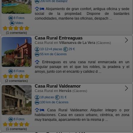
200 km de Badajoz
Alojamiento de gran confort, antigua oficina y sede
social de la propiedad. Dispone de bastantes
8 Fotos
comodidades, mantiene las oficinas, despach ...
Video
(1 comentario)
Casa Rural Entreaguas
Casa Rural en
Villanueva de La Vera
(Cáceres)
10-12+4 plazas
29 €
55 km de Cáceres
Entreaguas es una casa rural enmarcada en un
singular paisaje en el que los robles, la pradera y el
8 Fotos
arroyo, junto con el encanto y calidez d ...
(2 comentarios)
Casa Rural Valdeamor
Casa Rural en
Hervás
(Cáceres)
18 plazas
31 €
100 km de Cáceres
Casa Rural Valdeamor. Alquiler integro o por
habitaciones. Casa en casco urbano, céntrica, en zona
8 Fotos
muy tranquila, aparcamiento en la misma p ...
(1 comentario)