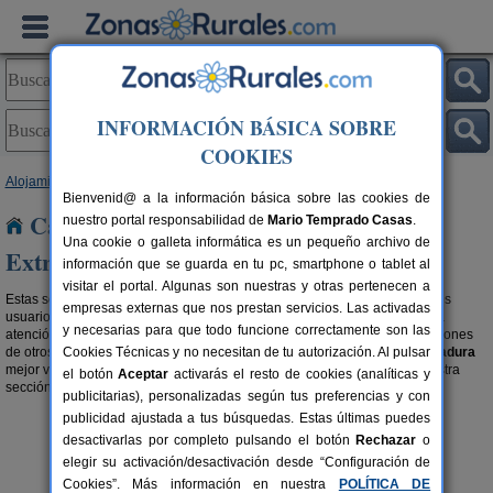
INFORMACIÓN BÁSICA SOBRE
COOKIES
Alojamientos
>
Casas recomendadas por viajeros
> Extremadura
Bienvenid@ a la información básica sobre las cookies de
Casas recomendadas por viajeros en
nuestro portal responsabilidad de
Mario Temprado Casas
.
Una cookie o galleta informática es un pequeño archivo de
Extremadura
información que se guarda en tu pc, smartphone o tablet al
visitar el portal. Algunas son nuestras y otras pertenecen a
Estas son las casa recomendadas en turismo rural mejor valoradas por los
empresas externas que nos prestan servicios. Las activadas
usuarios. Por su ubicación, por sus servicios, por sus instalaciones, por la
y necesarias para que todo funcione correctamente son las
atención del propietario,... Si eres de los que eligen escuchando las opiniones
de otros viajeros, estos son los
Cookies Técnicas y no necesitan de tu autorización. Al pulsar
alojamientos recomendados en Extremadura
mejor valorados. Si prefieres aprovechar grandes descuentos, visita nuestra
el botón
Aceptar
activarás el resto de cookies (analíticas y
sección de
Casas Rurales con ofertas en Extremadura
.
publicitarias), personalizadas según tus preferencias y con
publicidad ajustada a tus búsquedas. Estas últimas puedes
desactivarlas por completo pulsando el botón
Rechazar
o
elegir su activación/desactivación desde “Configuración de
Cookies”. Más información en nuestra
POLÍTICA DE